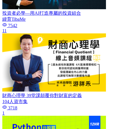
投資者必學—用AI打造專屬的投資組合
緯育TibaMe
7542
11
財商心理學 39堂課顛覆你對財富的定義
104人資市集
3718
1