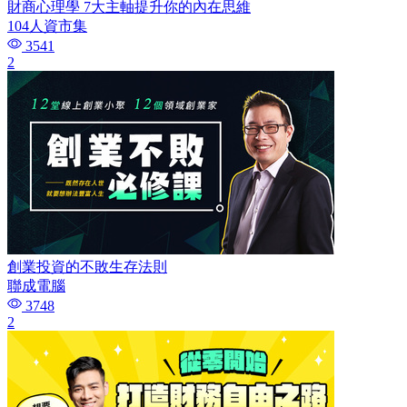
財商心理學 7大主軸提升你的內在思維
104人資市集
3541
2
創業投資的不敗生存法則
聯成電腦
3748
2