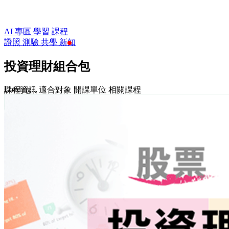
AI 專區
學習
課程
證照
測驗
共學
新知
投資理財組合包
Loading...
課程資訊
適合對象
開課單位
相關課程
$2,580
$3,960
收藏
前往課程