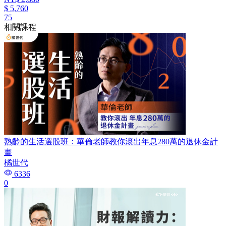
$ 5,760
75
相關課程
熟齡的生活選股班：華倫老師教你滾出年息280萬的退休金計
畫
橘世代
6336
0