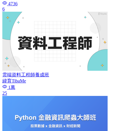
4736
6
雲端資料工程師養成班
緯育TibaMe
1萬
25