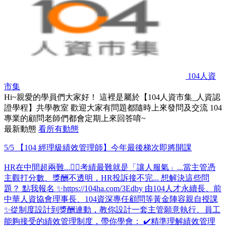
104人資
市集
Hi~親愛的學員們大家好！ 這裡是屬於【104人資市集_人資認
證學程】共學教室 歡迎大家有問題都隨時上來發問及交流 104
專業的顧問老師們都會定期上來回答唷~
最新動態
看所有動態
5/5 【104 經理級績效管理師】今年最後梯次即將開課
HR在中間超兩難...😵‍💫考績最難就是「讓人服氣」...當主管憑
主觀打分數、獎酬不透明，HR投訴接不完... 想解決這些問
題？ 點我報名 ✨https://104ha.com/3Edby 由104人才永續長、前
中華人資協會理事長、104資深專任顧問等黃金陣容親自授課
✨從制度設計到獎酬連動，教你設計一套主管願意執行、員工
能夠接受的績效管理制度，帶你學會： ✔️精準理解績效管理