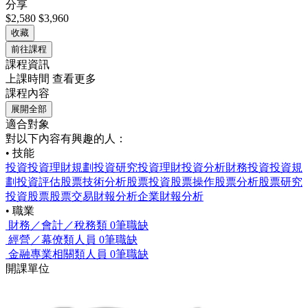
分享
$2,580
$3,960
收藏
前往課程
課程資訊
上課時間
查看更多
課程內容
展開全部
適合對象
對以下內容有興趣的人：
• 技能
投資
投資理財規劃
投資研究
投資理財
投資分析
財務投資
投資規
劃
投資評估
股票技術分析
股票投資
股票操作
股票分析
股票研究
投資股票
股票交易
財報分析
企業財報分析
• 職業
財務／會計／稅務類
0筆職缺
經營／幕僚類人員
0筆職缺
金融專業相關類人員
0筆職缺
開課單位