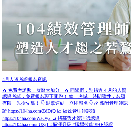
4月人資考證報名資訊
🔥 免費考證照，履歷大加分！🔥 同學們，別錯過 4 月的人資
認證考試，免費報名現正開跑！ 線上考試、時間彈性，名額
有限，先搶先贏！ 👇 點擊連結，立即報名 👇 💰 薪酬管理師認
證 https://104ha.com/ZdDfQ 📈 績效管理師認證
https://104ha.com/WaOy2 🤝 招募選才管理師認證
https://104ha.com/uUZjT #職涯升級 #職場技能 #HR認證