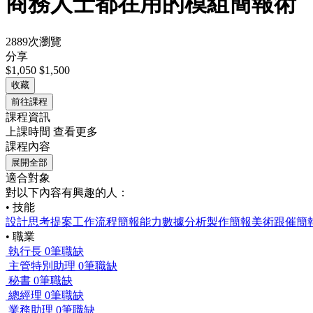
商務人士都在用的模組簡報術
2889次瀏覽
分享
$1,050
$1,500
收藏
前往課程
課程資訊
上課時間
查看更多
課程內容
展開全部
適合對象
對以下內容有興趣的人：
• 技能
設計思考
提案
工作流程
簡報能力
數據分析
製作簡報
美術
跟催
簡
• 職業
執行長
0筆職缺
主管特別助理
0筆職缺
秘書
0筆職缺
總經理
0筆職缺
業務助理
0筆職缺