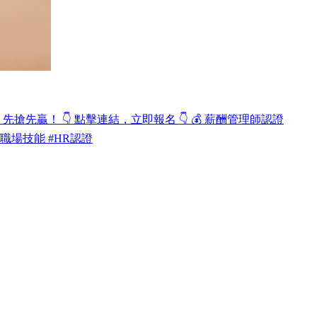
先贏！ 👇 點擊連結，立即報名 👇 💰 薪酬管理師認證
涯升級 #職場技能 #HR認證