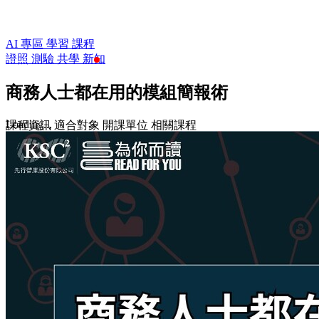
AI 專區
學習
課程
證照
測驗
共學
新知
商務人士都在用的模組簡報術
Loading...
課程資訊
適合對象
開課單位
相關課程
$1,050
$1,500
收藏
前往課程