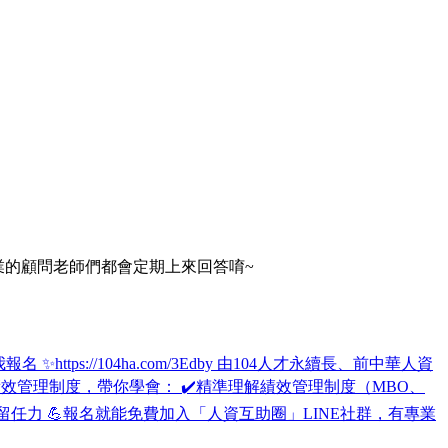
專業的顧問老師們都會定期上來回答唷~
tps://104ha.com/3Edby 由104人才永續長、前中華人資
效管理制度，帶你學會： ✔️精準理解績效管理制度（MBO、
留任力 💪報名就能免費加入「人資互助圈」LINE社群，有專業