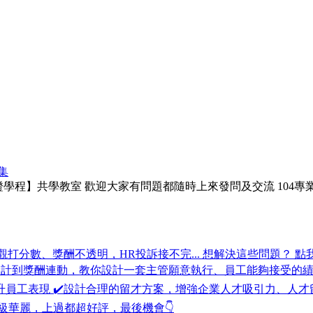
集
認證學程】共學教室 歡迎大家有問題都隨時上來發問及交流 104
打分數、獎酬不透明，HR投訴接不完... 想解決這些問題？ 點我報名 ✨ht
設計到獎酬連動，教你設計一套主管願意執行、員工能夠接受的績
提升員工表現 ✔️設計合理的留才方案，增強企業人才吸引力、人才
級華麗，上過都超好評，最後機會👇