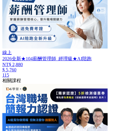
線上
2026全新★104薪酬管理師_經理級★AI陪跑
NT$ 2,880
$ 5,760
115
相關課程