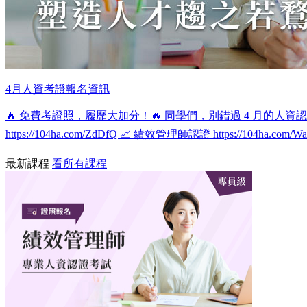
4月人資考證報名資訊
🔥 免費考證照，履歷大加分！🔥 同學們，別錯過 4 月的人資
https://104ha.com/ZdDfQ 📈 績效管理師認證 https://104ha
最新課程
看所有課程