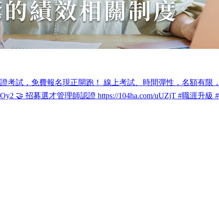
認證考試，免費報名現正開跑！ 線上考試、時間彈性，名額有限，先搶
.com/WaOy2 🤝 招募選才管理師認證 https://104ha.com/uUZjT #職