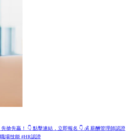
先贏！ 👇 點擊連結，立即報名 👇 💰 薪酬管理師認證
涯升級 #職場技能 #HR認證