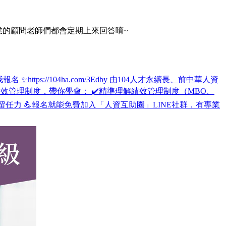
專業的顧問老師們都會定期上來回答唷~
tps://104ha.com/3Edby 由104人才永續長、前中華人資
效管理制度，帶你學會： ✔️精準理解績效管理制度（MBO、
留任力 💪報名就能免費加入「人資互助圈」LINE社群，有專業