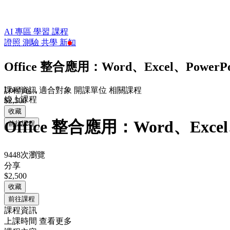
AI 專區
學習
課程
證照
測驗
共學
新知
Office 整合應用：Word、Excel、Powe
Loading...
課程資訊
適合對象
開課單位
相關課程
線上課程
$2,500
收藏
Office 整合應用：Word、Exc
前往課程
9448次瀏覽
分享
$2,500
收藏
前往課程
課程資訊
上課時間
查看更多