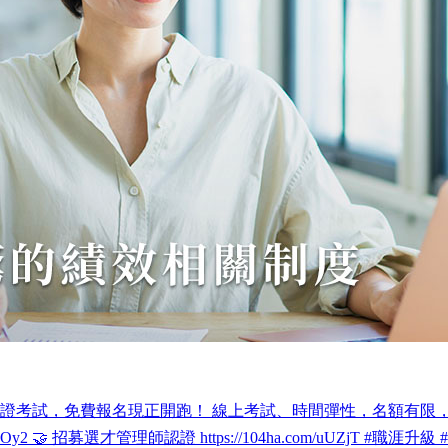
認證考試，免費報名現正開跑！ 線上考試、時間彈性，名額有限，先搶
.com/WaOy2 🤝 招募選才管理師認證 https://104ha.com/uUZjT #職