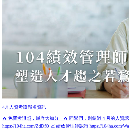
4月人資考證報名資訊
🔥 免費考證照，履歷大加分！🔥 同學們，別錯過 4 月的人資
https://104ha.com/ZdDfQ 📈 績效管理師認證 https://104ha