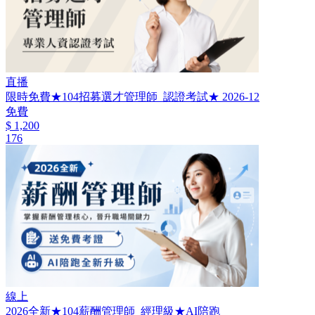
直播
限時免費★104招募選才管理師_認證考試★ 2026-12
免費
$ 1,200
176
線上
2026全新★104薪酬管理師_經理級★AI陪跑