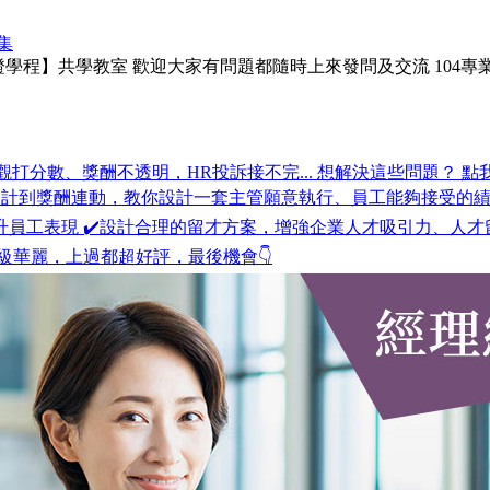
集
認證學程】共學教室 歡迎大家有問題都隨時上來發問及交流 104
打分數、獎酬不透明，HR投訴接不完... 想解決這些問題？ 點我報名 ✨ht
設計到獎酬連動，教你設計一套主管願意執行、員工能夠接受的績
提升員工表現 ✔️設計合理的留才方案，增強企業人才吸引力、人才
級華麗，上過都超好評，最後機會👇