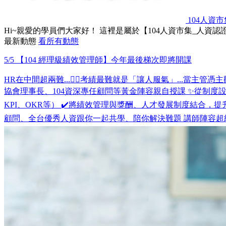
104人資市
Hi~親愛的學員們大家好！ 這裡是屬於【104人資市集_人資
最新動態
看所有動態
5/5 【104 經理級績效管理師】今年最後梯次即將開課
HR在中間超兩難...😵‍💫考績最難就是「讓人服氣」...當主管憑主觀
協會理事長、104資深專任顧問等黃金陣容親自授課 ✨從制度
KPI、OKR等） ✔️將績效管理與獎酬、人才發展制度結合，
顧問、全台優秀人資跟你一起共學、陪你解決難題 講師陣容超