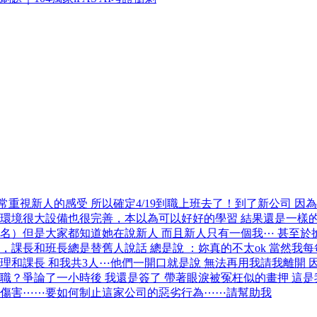
重視新人的感受 所以確定4/19到職上班去了！到了新公司 因為
 環境很大設備也很完善，本以為可以好好的學習 結果還是一樣
名）但是大家都知道她在說新人 而且新人只有一個我⋯ 甚至於搶
，課長和班長總是替舊人說話 總是說 ：妳真的不太ok 當然我
理和課長 和我共3人⋯他們一開口就是說 無法再用我請我離開 
職？爭論了一小時後 我還是簽了 帶著眼淚被冤枉似的畫押 這
到傷害⋯⋯要如何制止這家公司的惡劣行為⋯⋯請幫助我