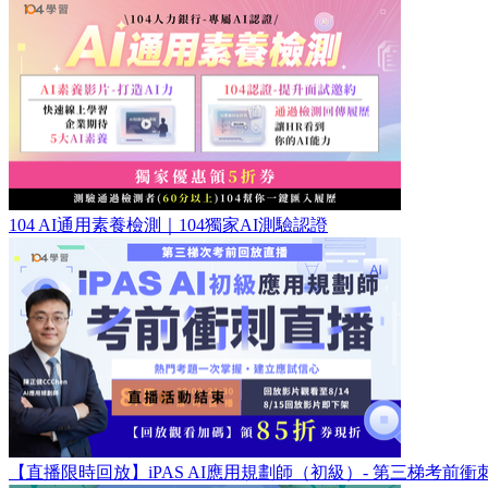
104 AI通用素養檢測｜104獨家AI測驗認證
【直播限時回放】iPAS AI應用規劃師（初級）- 第三梯考前衝刺班｜8