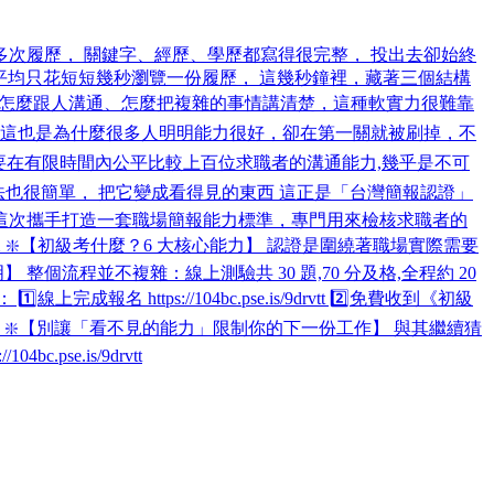
多次履歷， 關鍵字、經歷、學歷都寫得很完整， 投出去卻始終
 平均只花短短幾秒瀏覽一份履歷， 這幾秒鐘裡，藏著三個結構
，你怎麼跟人溝通、怎麼把複雜的事情講清楚，這種軟實力很難靠
保證，這也是為什麼很多人明明能力很好，卻在第一關就被刷掉，不
業要在有限時間內公平比較上百位求職者的溝通能力,幾乎是不可
法也很簡單， 把它變成看得見的東西 這正是「台灣簡報認證」
這次攜手打造一套職場簡報能力標準，專門用來檢核求職者的
客觀依據 ❇️【初級考什麼？6 大核心能力】 認證是圍繞著職場實際需要
明】 整個流程並不複雜：線上測驗共 30 題,70 分及格,全程約 20
ttps://104bc.pse.is/9drvtt 2️⃣免費收到《初級
有效 ❇️【別讓「看不見的能力」限制你的下一份工作】 與其繼續猜
e.is/9drvtt