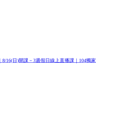
16(日)開課－3週假日線上直播課｜104獨家