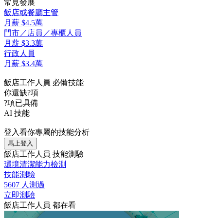
常見發展
飯店或餐廳主管
月薪
$4.5萬
門市／店員／專櫃人員
月薪
$3.3萬
行政人員
月薪
$3.4萬
飯店工作人員 必備技能
你還缺
?
項
?
項已具備
AI 技能
登入看你專屬的技能分析
馬上登入
飯店工作人員 技能測驗
環境清潔能力檢測
技能測驗
5607 人測過
立即測驗
飯店工作人員 都在看