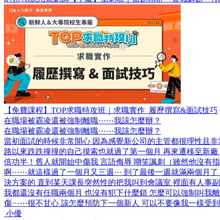
【免費課程】TOP求職特攻班｜求職實作_履歷撰寫&面試技巧
在職場被霸凌還被強制離職⋯⋯我該怎麼辦？
在職場被霸凌還被強制離職⋯⋯我該怎麼辦？
當初面試的時候非常開心 因為感覺新公司的主管都很理性且非常
路以來跌跌撞撞的自己摸索也就過了第一個月 再來遷移至新廠
倍功半！舊人就開始中傷我 言語侮辱 嘲笑諷刺（雖然他沒有指
啊⋯⋯就這樣過了一個月又三週⋯ 到了最後一週就滿兩個月了 
決方案的 直到某天課長突然性的把我叫到會議室 裡面有人事副
我都還沒有任職兩個月 也沒有犯下什麼錯 怎麼可以強制叫我離
傷⋯⋯很不甘心 該怎麼預防下一個新人 可以不要像我一樣受
小優