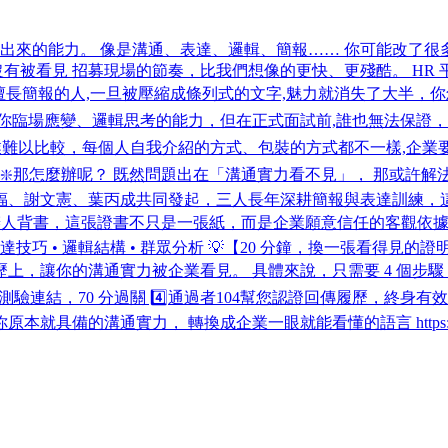
出來的能力。 像是溝通、表達、邏輯、簡報…… 你可能改了很
沒有被看見 招募現場的節奏，比我們想像的更快、更殘酷。 HR
、再擅長簡報的人,一旦被壓縮成條列式的文字,魅力就消失了大半
業想知道你臨場應變、邏輯思考的能力，但在正式面試前,誰也無法
企業難以比較，每個人自我介紹的方式、包裝的方式都不一樣,企
❇️那怎麼辦呢？ 既然問題出在「溝通實力看不見」， 那或許解
福、謝文憲、葉丙成共同發起，三人長年深耕簡報與表達訓練，
tt 有了業界公認的創辦人背書，這張證書不只是一張紙，而是企業願意信任的
表達技巧 • 邏輯結構 • 群眾分析 💡【20 分鐘，換一張看得見的證
通實力被企業看見。 具體來說，只需要 4 個步驟： 1️⃣線上完成報名 h
驗連結，70 分過關 4️⃣通過者104幫您認證回傳履歷，終身
的溝通實力， 轉換成企業一眼就能看懂的語言 https://104bc.ps