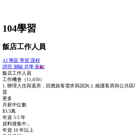
104學習
飯店工作人員
AI 專區
學習
課程
證照
測驗
共學
新知
飯店工作人員
工作機會（11,650）
1. 辦理入住與退房，回應旅客需求與諮詢 2. 維護客房與公共
質
更多
月薪中位數
$3.5萬
年資 3-5 年
資料搜集中...
年資 10 年以上