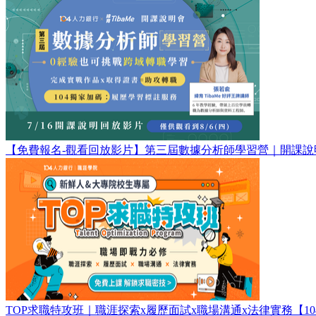
【免費報名-觀看回放影片】第三屆數據分析師學習營｜開課說
TOP求職特攻班｜職涯探索x履歷面試x職場溝通x法律實務【1