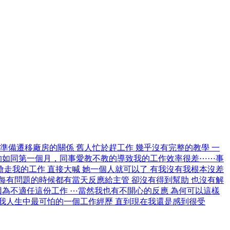
準備遷移廠房的關係 舊人忙於趕工作 幾乎沒有完整的教學 一
的如同第一個月，同事愛教不教的導致我的工作效率很差⋯⋯事
走我的工作 直接大喊 她一個人就可以了 有我沒有我根本沒差
每每有問題的時候都有當天反應給主管 卻沒有得到幫助 也沒有解
因為不適任這份工作 ⋯當然我也有不開心的反應 為何可以這樣
是我人生中最可怕的一個工作經歷 直到現在我還是感到很受