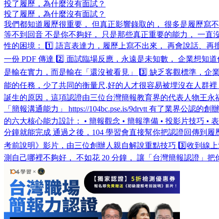
投了履歷，為什麼沒有面試？
投了履歷，為什麼沒有面試？
我們都知道履歷很重要， 但真正影響錄取的， 很多是履歷寫不
等不到回音 不是你不夠好， 只是那些真正重要的能力， 一直
性的困境： 1️⃣ 語言表達力，履歷上寫不出來， 再會說話
一份 PDF 傳達 2️⃣ 面試臨場反應，永遠是未知數， 企
是輸在實力，而是輸在「還沒被看見」 3️⃣ 缺乏客觀標準，
能的任務，少了共同的衡量尺,好的人才很容易被埋沒在人群裡 
誕生的原因，這項認證由三位台灣簡報教育界的代表人物王永
「簡報溝通能力」 https://104bc.pse.is/9drv
的六大核心能力設計： • 簡報觀念 • 簡報準備 • 投影片技巧 • 
分鐘就能完成 通過之後，104 學習會直接幫你把認證回傳到履歷上，讓你的溝
考前說明》影片，由三位創辦人親自解說重點技巧 3️⃣收到線上測
測自己哪裡不夠好， 不如花 20 分鐘， 讓「台灣簡報認證」把你原本就具備