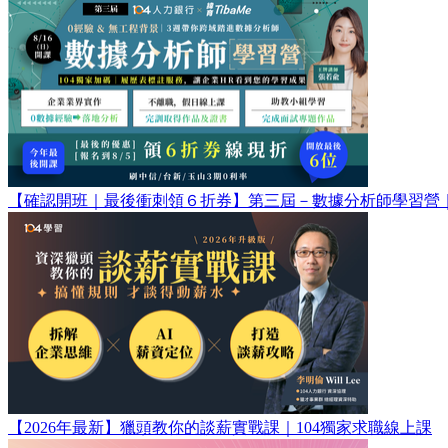
【確認開班｜最後衝刺領６折券】第三屆－數據分析師學習營｜8/
【2026年最新】獵頭教你的談薪實戰課｜104獨家求職線上課