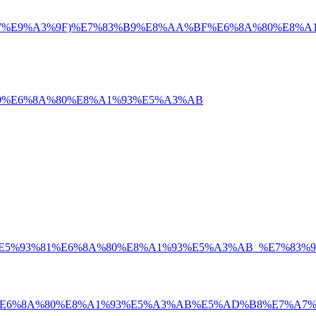
E8%91%B7%E9%A3%9F)%E7%83%B9%E8%AA%BF%E6%8A%80%E8
AE%B9%E6%8A%80%E8%A1%93%E5%A3%AB
E9%A3%9F%E5%93%81%E6%8A%80%E8%A1%93%E5%A3%AB_%E7
%E5%8B%99%E6%8A%80%E8%A1%93%E5%A3%AB%E5%AD%B8%E