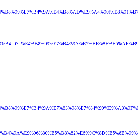
%B9%B4_03_%E4%B8%99%E7%B4%9A%E4%B8%AD%E9%A4%90(%
98/111%E5%B9%B4_03_%E4%B8%99%E7%B4%9A%E7%BE%8E%E5%
5%B9%B4_03_%E4%B8%99%E7%B4%9A%E7%83%98%E7%84%99%
1_%E4%B8%99%E7%B4%9A%E9%96%80%E5%B8%82%E6%9C%8D