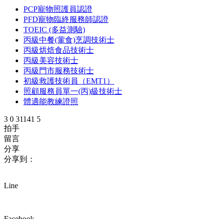
PCP寵物照護員認證
PFD寵物臨終服務師認證
TOEIC (多益測驗)
丙級中餐(葷食)烹調技術士
丙級烘焙食品技術士
丙級美容技術士
丙級門市服務技術士
初級救護技術員（EMT1）
照顧服務員單一(丙)級技術士
體適能教練證照
3
0
31141
5
拍手
留言
分享
分享到：
Line
Facebook