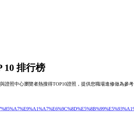
 10 排行榜
與證照中心瀏覽者熱搜得TOP10證照，提供您職場進修做為參考
%B9%B4_03_%E7%85%A7%E9%A1%A7%E6%9C%8D%E5%8B%99%E