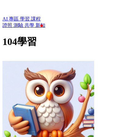
AI 專區
學習
課程
證照
測驗
共學
新知
104學習