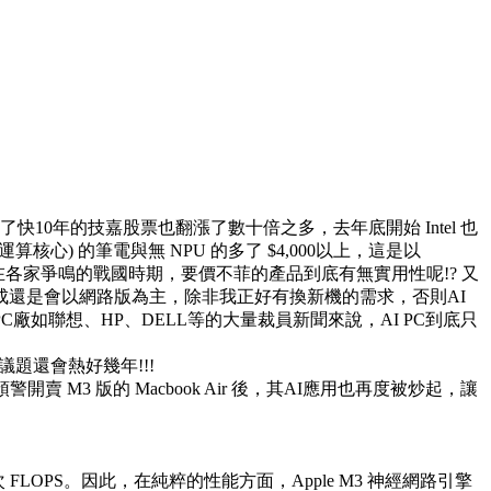
了快10年的技嘉股票也翻漲了數十倍之多，去年底開始 Intel 也
U (AI運算核心) 的筆電與無 NPU 的多了 $4,000以上，這是以
0起，但 AI PC 還處在各家爭鳴的戰國時期，要價不菲的產品到底有無實用性呢!? 又
I生成還是會以網路版為主，除非我正好有換新機的需求，否則AI
大PC廠如聯想、HP、DELL等的大量裁員新聞來說，AI PC到底只
議題還會熱好幾年!!!
開賣 M3 版的 Macbook Air 後，其AI應用也再度被炒起，讓
億次 FLOPS。因此，在純粹的性能方面，Apple M3 神經網路引擎