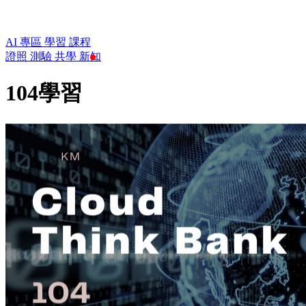
AI 專區
學習
課程
證照
測驗
共學
新知
104學習