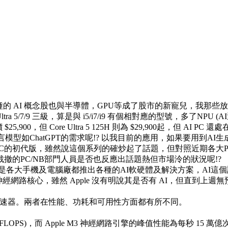
，各種的 AI 概念股也與半導體，GPU等成了股市的新寵兒，我那些放
 Ultra 5/7/9 三級，算是與 i5/i7/i9 有個相對應的型號，多了NP
PU的要價 $25,900，但 Core Ultra 5 125H 則為 $29,90
型如ChatGPT的需求呢!? 以我目前的應用，如果要用到A
a還只是AI PC的初代版，雖然說這個系列的確炒起了話題，但對照近期各
裁撤的PC/NB部門人員是否也反應出話題熱但市場泠的狀況呢!?
dia或是各大手機及電腦廠都推出各種的AI軟硬體及解決方案，AI這個
類神經網路核心，雖然 Apple 沒有明說其是否有 AI，但直到上週無預警
 應用設計的加速器。兩者在性能、功耗和可用性方面都有所不同。
(FLOPS)，而 Apple M3 神經網路引擎的峰值性能為每秒 15 萬