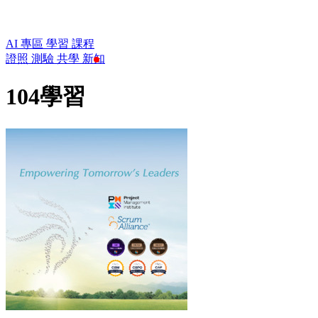
AI 專區
學習
課程
證照
測驗
共學
新知
104學習