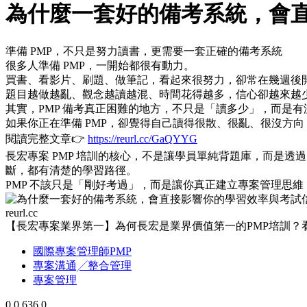
為什麼一套好的備考系統，會
準備 PMP，不只是努力讀書，更需要一套正確的備考系統
很多人準備 PMP，一開始都很有動力。
買書、看影片、刷題、做筆記，看起來很努力，卻常在幾週後
題目越做越亂、觀念越讀越混、時間花得越多，信心卻越來越
其實，PMP 備考真正困難的地方，不只是「讀多少」，而是
如果你正在準備 PMP，卻覺得自己讀得很散、很亂、很沒方
閱讀完整文章👉
https://reurl.cc/GaQYYG
長宏專案 PMP 培訓的核心，不是讓學員單純背題庫，而是透過完
斷，都有清楚的學習路徑。
PMP 不該只是「剛好考過」，而是讓你真正建立專案管理思
reurl.cc
【長宏專案業界第一】為何長宏是業界價值第一的PMP培訓？
國際專案管理師PMP
專案溝通╱整合管理
專案管理
0
0
636
0