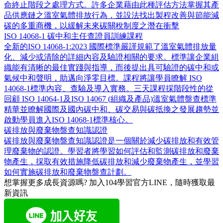
命終止階段之處理方式。許多企業藉由此種評估方法掌握其產
品供應鏈之溫室氣體排放行為，並設法找出製程改善與節能減
碳的多重商機，以緩解未來碳關稅制度之潛在衝擊
ISO 14068-1 碳中和主任查證員訓練課程
全新的ISO 14068-1:2023 國際標準嚴謹規範了溫室氣體排放量
化、減少或清除的詳細內容及驗證相關的要求。標準讓企業組
織能有清晰的最佳實踐與指導，而後提出具可驗證的碳中和或
氣候中和聲明，助邁向淨零目標。課程將讓學員瞭解 ISO
14068-1標準內容、查驗及導入實務。三天課程採階段性的從
回顧 ISO 14064-1及ISO 14067 (組織及產品)溫室氣體盤查標準
精華並瞭解國際及國內碳中和、碳交易與碳抵換之發展趨勢並
啟動學員進入ISO 14068-1標準核心。
碳排放與廢棄物盤查知識認證
碳排放與廢棄物盤查知識認證是一個關於減少碳排放和有效管
理廢棄物的認證。學習者將學習如何評估和監測碳排放和廢棄
物產生，採取有效措施降低碳排放和減少廢棄物產生，並學習
如何實施碳排放和廢棄物盤查計劃。
想掌握更多成長資源嗎?
加入104學習官方LINE，隨時獲取最
新資訊