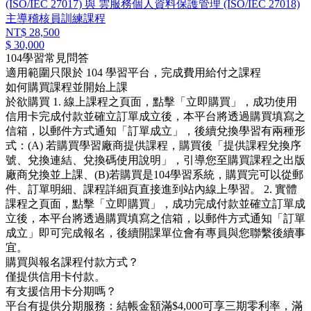
(ISO/IEC 27017) 與 雲服務個人資料保護管理 (ISO/IEC 27018)
主導稽核員訓練課程
NT$ 28,500
$ 30,000
104學習常見問答
適用範圍只限於 104 學習平台，完成費用給付之課程
如何購買課程並開始上課
於欲購買 1. 線上課程之頁面，點擊「立即購買」，成功使用
信用卡完成付款並確立訂單成立後，本平台將透過購買填寫之
信箱，以郵件方式通知「訂單成立」，後續兌換學習有兩種形
式：(A) 若購買學習廠商提供課程，購買後「提供課程兌換序
號、兌換連結、兌換碼使用說明」，引導您至購買課程之出版
廠商兌換並上課、(B)若購買是104學習系統，購買完可以從郵
件、訂單明細、課程詳細頁直接進到站內線上學習。 2. 實體
課程之頁面，點擊「立即購買」，成功完成付款並確立訂單成
立後，本平台將透過購買填寫之信箱，以郵件方式通知「訂單
成立」即可完成報名，後續開課單位會有專員與您聯繫後續事
宜。
購買與報名課程付款方式？
僅提供信用卡付款。
有支援信用卡分期嗎？
平台有提供分期服務：結帳金額滿$4,000可享三期零利率，滿