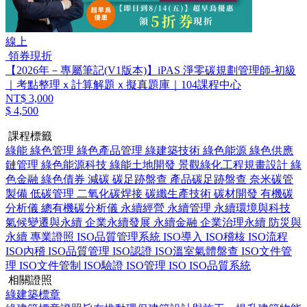
線上
領券現折
【2026年－專屬筆記(V1版本)】iPAS 淨零碳規劃管理師-初級
｜考點整理ｘ計算解題ｘ擬真題庫｜104課程中心
NT$ 3,000
$ 4,500
課程標籤
綠能
綠色管理
綠色產品管理
綠建築技術
綠色能源
綠色供應
鏈管理
綠色能源科技
綠能土地開發
景觀綠化工程規畫設計
綠
色金融
綠色債券
減碳
碳足跡盤查
產品碳足跡盤查
奈米碳管
製備
低碳管理
二氧化碳焊接
碳纖生產技術
碳材開發
有機碳
分析儀
總有機碳分析儀
永續經營
永續管理
永續環境與科技
氣候變遷與永續
企業永續發展
永續金融
企業治理永續
防災與
永續
專業證照
ISO品質管理系統
ISO導入
ISO稽核
ISO流程
ISO內稽
ISO品質管理
ISO認證
ISO溫室氣體盤查
ISO文件管
理
ISO文件管制
ISO驗證
ISO管理
ISO
ISO品質系統
相關證照
綠建築標章