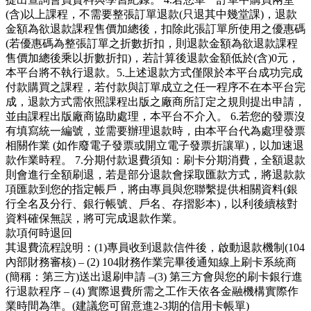
(含)以上課程，不需要整張訂單退款(只退其中幾堂課)，退款
金額為欲退款課程售價加總後，扣除此張訂單所使用之優惠碼
(若優惠碼為整張訂單之折數折扣，則退款金額為欲退款課程
售價加總後乘以折數折扣)，若計算後退款金額低於(含)0元，
本平台將不執行退款。5.上述退款方式僅限於本平台成功完成
付款購買之課程，若付款與訂單成立之任一程序不在本平台完
成，退款方式需依照課程出版之廠商所訂定之規則提出申請，
並由課程出版廠商協助處理，本平台不介入。 6.若您的發票沒
有填寫統一編號，並需要辦理退款時，由本平台代為處理發票
相關作業 (如作廢電子發票或開立電子發票折讓單)，以加速退
款作業時程。 7.分期付款退費須知：刷卡分期消費，全額退款
則會進行全額刷退，若是部分退款會採取匯款方式，將退款款
項匯款到您的指定帳戶，將由專員與您聯繫提供相關資料(銀
行全名及分行、銀行帳號、戶名、存摺影本)，以利後續核對
資料確保無誤，將可完成退款作業。
款項何時退回
其退費流程說明：(1)專員收到退款信件後，啟動退款機制(104
內部財務審核) – (2) 104財務作業完畢後通知線上刷卡系統商
(簡稱：第三方)送出退刷申請 –(3) 第三方會與您的刷卡銀行進
行退款程序 – (4) 實際退費所需之工作天依各金融機構實際作
業時間為準。(建議您可留意進2-3期的信用卡帳單)