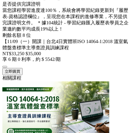
是否提供完課證明
當您課程學習進度達100％，系統會將學習紀錄更新到『履歷
表-資格認證欄位』，呈現您在本課程的進修專業，不另提供
完課證明文件。 ＊據104統計 - 學習紀錄匯入履歷表學員之企
業邀約數平均成長19%以上！
剩餘名額 8 位
【11/09（一）開課｜台北4日實體班ISO 14064-1:2018 溫室氣
體盤查標準主導查證員訓練課程
NT$33,250
$35,000
享 6 期 0 利率，約 $ 5542/期
立即購買
相關課程