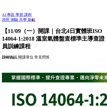
AI 專區
學習
課程
證照
測驗
共學
新知
【11/09（一）開課｜台北4日實體班ISO
14064-1:2018 溫室氣體盤查標準主導查證
員訓練課程
Loading...
課程資訊
開課單位
常見問答