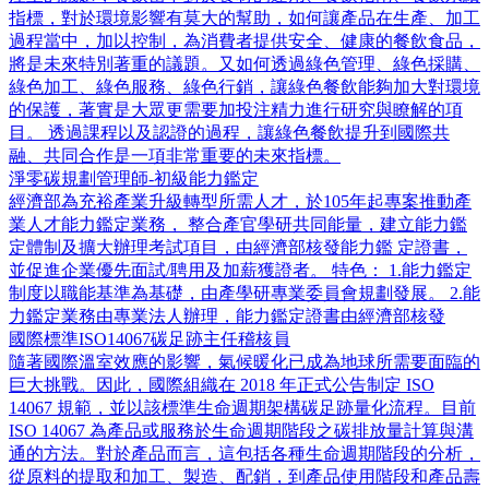
指標，對於環境影響有莫大的幫助，如何讓產品在生產、加工
過程當中，加以控制，為消費者提供安全、健康的餐飲食品，
將是未來特別著重的議題。又如何透過綠色管理、綠色採購、
綠色加工、綠色服務、綠色行銷，讓綠色餐飲能夠加大對環境
的保護，著實是大眾更需要加投注精力進行研究與瞭解的項
目。 透過課程以及認證的過程，讓綠色餐飲提升到國際共
融、共同合作是一項非常重要的未來指標。
淨零碳規劃管理師-初級能力鑑定
經濟部為充裕產業升級轉型所需人才，於105年起專案推動產
業人才能力鑑定業務， 整合產官學研共同能量，建立能力鑑
定體制及擴大辦理考試項目，由經濟部核發能力鑑 定證書，
並促進企業優先面試/聘用及加薪獲證者。 特色： 1.能力鑑定
制度以職能基準為基礎，由產學研專業委員會規劃發展。 2.能
力鑑定業務由專業法人辦理，能力鑑定證書由經濟部核發
國際標準ISO14067碳足跡主任稽核員
隨著國際溫室效應的影響，氣候暖化已成為地球所需要面臨的
巨大挑戰。因此，國際組織在 2018 年正式公告制定 ISO
14067 規範，並以該標準生命週期架構碳足跡量化流程。目前
ISO 14067 為產品或服務於生命週期階段之碳排放量計算與溝
通的方法。對於產品而言，這包括各種生命週期階段的分析，
從原料的提取和加工、製造、配銷，到產品使用階段和產品壽