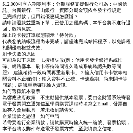
$12,000可享六期零利率；分期服務支援銀行公司為：中國信
託、台新銀行、玉山銀行，實際分期金額依各發卡行規定
已完成付款，但用錯優惠碼怎麼辦？
請申請退款並重新下單，已使用之優惠碼，本平台將不進行退
回，敬請見諒。
線上刷卡後訂單狀態顯示「待付款」
代表您的結帳流程尚未完成，請儘速完成結帳程序，以免課程
相關優惠權益失效。
刷卡失敗的原因
可能為以下原因： 1.授權失敗(例：信用卡發卡銀行系統忙
碌、網路塞車、刷卡等待時間過久造成系統確認失敗等問
題)，建議稍待一段時間再重新刷卡。 2.輸入信用卡卡號等相
關資料不正確(例：輸入資料不正確、卡號過期、尚未開卡等
問題)，建議重新確認輸入資訊。
如何選擇紙本發票
為響應政府政策，不主動提供紙本發票，委由金財通系統寄發
電子發票開立通知信至學員購買課程時填寫之Email，發票自
動存入會員載具，若未收到請告知。
企業請款之憑證，如何申請
若需要進行企業請款，請於購買時輸入統一編號、發票抬頭，
本平台將以郵件寄送電子發票方式，至您填寫之信箱。