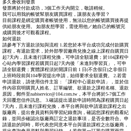
多久會收到發票
發票將於付款成功，3個工作天內開立，敬請稍候。
我可以用我的帳號幫朋友購買課程，讓朋友去學習？
目前課程是綁定購買者帳號使用，無法以您的帳號購買後再提
供給朋友使用。 如朋友想學習，需使用他／她自己的帳號完
成購買後才可觀看課程。
如何退款
請參考下方退款須知與流程 1.若您於本平台成功完成付款購買
課程，有退款需求，於外部學習廠商兌換之線上課程自購買日
起7天內，且未進行課程兌換，可申請全額退費；於104課程中
心站內學習課程若購買日起7天內後「未進到學習頁」，可申
請全額退費；實體課程須於開課日前 1 日(不含假日)之非假日
上班時段前與104學習提出申請，始得要求全額退費。 2.若需
申請退款，請使用信件主旨：「課程中心退款申請」，並於信
件內容寫明購買人姓名、訂單編號、欲退款之課程名稱、退款
原因，郵件至nabiservice@104.com.tw，本平台將於5-7個工作
天回覆您信件訊息。 3.確認提出退款申請時間為課程購買日起
7天內，且未進行課程兌換，本平台將與欲申請退款課程之出
版廠商，提出會員資料與學習紀錄查詢，確認您課程的觀看紀
錄，並同步確認出版廠商訂定之退款事項，是否全數符合。申
請退款的同時，即代表您同意本平台與退款課程之出版廠商，
提出查詢會員資料與學習紀錄。 4.若您單一訂單中購買兩堂