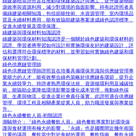
綠建築標章證照旨在推動環保建築設計與施工，提升建築物能
源效率與資源利用，減少對環境的負面影響。持有此證照者具
備綠建築相關知識，包括節能技術、水資源管理、室內環境品
質及永續材料應用，能有效協助建築專案達成綠色認證標準，
促進永續發展及環境保護。
綠建築與環保材料知識認證
綠建築與環保材料知識認證是一個關於綠色建築和環保材料的
認證。學習者將學習如何設計和實施環保友好的建築設計，評
估和選擇符合環保標準的材料，並學習如何實施綠色建築和環
保材料管理計劃。
綠色供應鏈管理師
綠色供應鏈管理師證照旨在培養具備環保意識與供應鏈管理專
業能力的人才，能有效整合綠色策略於供應鏈各環節，提升企
業永續競爭力。持證者熟悉環保法規、資源循環利用及減碳技
術，能協助企業降低環境影響並優化成本管理，推動綠色採
購、生產與物流，促進企業社會責任落實。此證照適合供應鏈
管理、環境工程及相關產業從業人員，助力職涯發展與專業提
升。
綠色永續餐飲人員-初階認證
測驗簡介：『綠色永續餐飲人員』 綠色餐飲專業對於環境保
護與食材運用有極大的影響，『永續』也是國際間近幾年相當
注重的議題，餐飲當中對於食材的運用、餐飲指南、餐飲永續