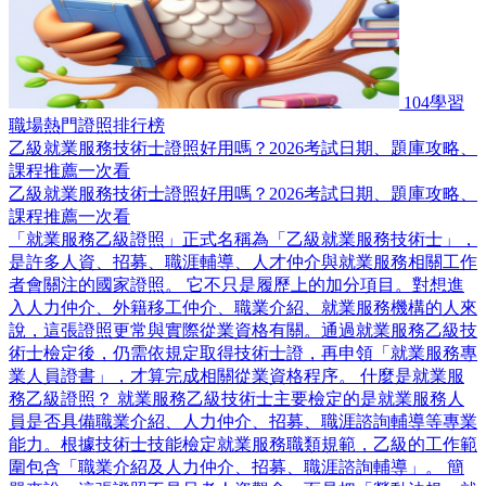
104學習
職場熱門證照排行榜
乙級就業服務技術士證照好用嗎？2026考試日期、題庫攻略、
課程推薦一次看
乙級就業服務技術士證照好用嗎？2026考試日期、題庫攻略、
課程推薦一次看
「就業服務乙級證照」正式名稱為「乙級就業服務技術士」，
是許多人資、招募、職涯輔導、人才仲介與就業服務相關工作
者會關注的國家證照。 它不只是履歷上的加分項目。對想進
入人力仲介、外籍移工仲介、職業介紹、就業服務機構的人來
說，這張證照更常與實際從業資格有關。通過就業服務乙級技
術士檢定後，仍需依規定取得技術士證，再申領「就業服務專
業人員證書」，才算完成相關從業資格程序。 什麼是就業服
務乙級證照？ 就業服務乙級技術士主要檢定的是就業服務人
員是否具備職業介紹、人力仲介、招募、職涯諮詢輔導等專業
能力。根據技術士技能檢定就業服務職類規範，乙級的工作範
圍包含「職業介紹及人力仲介、招募、職涯諮詢輔導」。 簡