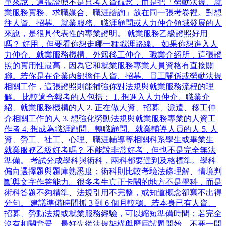
單來說，這張證照不是只考人資觀念，而是把「勞動法規、就
業服務實務、求職媒合、職涯諮詢」放在同一張考卷裡。對想
往人資、招募、就業服務、職涯顧問或人力仲介領域發展的人
來說，是很具代表性的專業證明。 就業服務乙級證照好用
嗎？ 好用，但要看你想走哪一種職涯路線。 如果你想進入人
力仲介、就業服務機構、外籍移工仲介、職業介紹所，這張證
照的實用性最高，因為它和就業服務專業人員資格有直接關
聯。若你是在企業內部擔任人資、招募、員工關係或勞動法規
相關工作，這張證照則能補強你對法規與就業服務流程的理
解。 比較適合報考的人包括： 1. 想進入人力仲介、職業介
紹、就業服務機構的人 2. 正在做人資、招募、派遣、移工仲
介相關工作的人 3. 想強化勞動法規與就業服務專業的人資工
作者 4. 想成為職涯顧問、轉職顧問、就業輔導人員的人 5. 人
資、勞工、社工、心理、職涯輔導等相關科系學生或畢業生
就業服務乙級好考嗎？ 不能說非常好考，但也不是完全無法
準備。 考試分成學科與術科，兩科都要達到及格標準。學科
偏向選擇題與題庫熟悉度；術科則比較考驗法條理解、情境判
斷與文字作答能力。很多考生真正卡關的地方不是學科，而是
術科答題不夠精準、法規引用不完整，或知道概念卻寫不出得
分句。 建議準備時間抓 3 到 6 個月較穩。若本身已有人資、
招募、勞動法規或就業服務經驗，可以縮短準備時間；若完全
沒有相關背景，最好先從法規架構與歷屆試題開始，不要一開