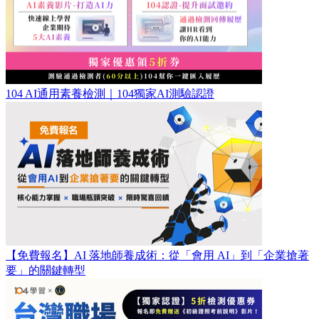
104 AI通用素養檢測｜104獨家AI測驗認證
【免費報名】AI 落地師養成術：​從「會用 AI」到「企業搶著
要」的關鍵轉型