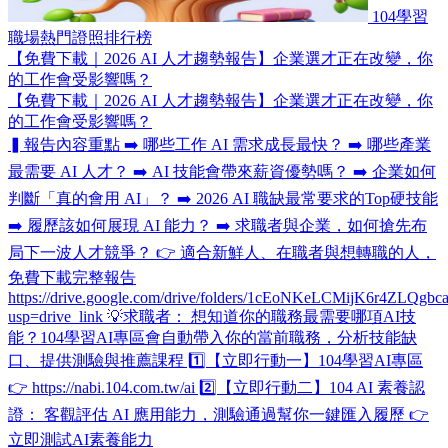
104學習
職場熱門證照排行榜
【免費下載｜2026 AI 人才趨勢報告】企業選才正在改變，你
的工作會受影響嗎？
【免費下載｜2026 AI 人才趨勢報告】企業選才正在改變，你
的工作會受影響嗎？
▍報告內容重點 ➡️ 哪些工作 AI 需求成長最快？ ➡️ 哪些產業
最需要 AI 人才？ ➡️ AI 技能會帶來薪資優勢嗎？ ➡️ 企業如何
判斷「真的會用 AI」？ ➡️ 2026 AI 職缺最常要求的Top硬技能
➡️ 履歷該如何展現 AI 能力？ ➡️ 求職者與企業，如何搶先布
局下一波人才競爭？ 👉 適合新鮮人、在職者與想轉職的人，
免費下載完整報告
https://drive.google.com/drive/folders/1cEoNKeLCMijK6r4ZLQg
usp=drive_link 💡求職者： 想知道你的職務最需要哪項AI技
能？104學習AI專區會自動帶入你的當前職務，分析技能缺
口、提供測驗與推薦課程 1️⃣【立即行動一】104學習AI專區
👉 https://nabi.104.com.tw/ai 2️⃣【立即行動二】104 AI 素養認
證​： 客觀評估 AI 應用能力，測驗通過幫你一鍵匯入履歷 👉
立即測試AI素養能力