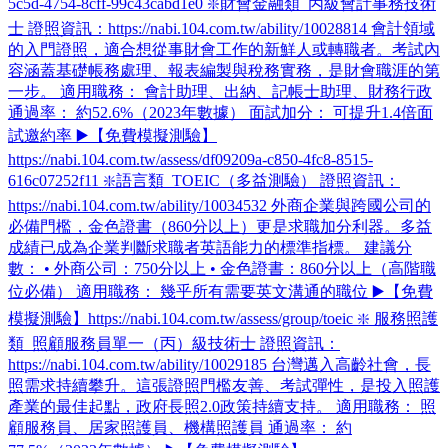
5c5d-4754-8cff-99c43cabd1e0 ❇️財會金融類_丙級會計事務技術
士 證照資訊：https://nabi.104.com.tw/ability/10028814 會計領域
的入門證照，適合想從事財會工作的新鮮人或轉職者。考試內
容涵蓋基礎帳務處理、報表編製與稅務實務，是財會職涯的第
一步。 適用職務： 會計助理、出納、記帳士助理、財務行政
通過率： 約52.6%（2023年數據） 面試加分： 可提升1.4倍面
試邀約率 ▶️【免費模擬測驗】
https://nabi.104.com.tw/assess/df09209a-c850-4fc8-8515-
616c07252f11 ❇️語言類_TOEIC（多益測驗） 證照資訊：
https://nabi.104.com.tw/ability/10034532 外商企業與跨國公司的
必備門檻，金色證書（860分以上）更是求職加分利器。多益
成績已成為企業判斷求職者英語能力的標準指標。 建議分
數： • 外商公司：750分以上 • 金色證書：860分以上（高階職
位必備） 適用職務： 幾乎所有需要英文溝通的職位 ▶️【免費
模擬測驗】https://nabi.104.com.tw/assess/group/toeic ❇️ 服務照護
類_照顧服務員單一（丙）級技術士 證照資訊：
https://nabi.104.com.tw/ability/10029185 台灣邁入高齡社會，長
照需求持續攀升。這張證照門檻友善、考試彈性，是投入照護
產業的最佳起點，政府長照2.0政策持續支持。 適用職務： 照
顧服務員、居家照護員、機構照護員 通過率： 約