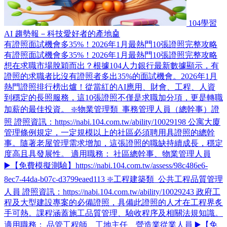
104學習
AI 趨勢報－科技愛好者的產地🤖
有證照面試機會多35%！2026年1月最熱門10張證照完整攻略
有證照面試機會多35%！2026年1月最熱門10張證照完整攻略
想在求職市場脫穎而出？根據104人力銀行最新數據顯示，有
證照的求職者比沒有證照者多出35%的面試機會。2026年1月
熱門證照排行榜出爐！從當紅的AI應用、財會、工程、人資
到穩定的長照服務，這10張證照不僅是求職加分項，更是轉職
加薪的最佳投資。 ❇️物業管理類_事務管理人員（總幹事）證
照 證照資訊：https://nabi.104.com.tw/ability/10029198 公寓大廈
管理條例規定，一定規模以上的社區必須聘用具證照的總幹
事。隨著老屋管理需求增加，這張證照的職缺持續成長，穩定
度高且具發展性。 適用職務： 社區總幹事、物業管理人員
▶️【免費模擬測驗】https://nabi.104.com.tw/assess/98c486e6-
8ec7-44da-b07c-d3799eaed113 ❇️工程建築類_公共工程品質管理
人員 證照資訊：https://nabi.104.com.tw/ability/10029243 政府工
程及大型建設專案的必備證照，具備此證照的人才在工程界炙
手可熱。課程涵蓋施工品質管理、驗收程序及相關法規知識。
適用職務： 品管工程師、工地主任、營造業從業人員 ▶️【免