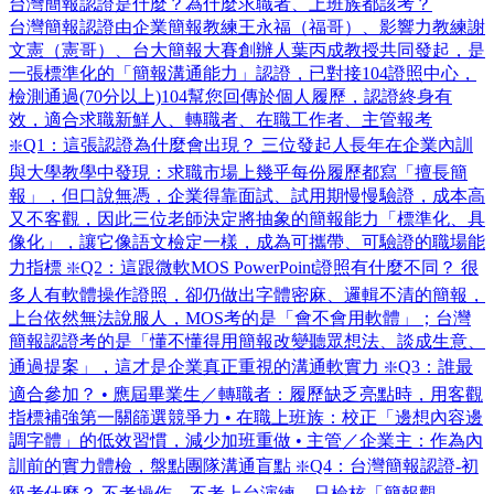
台灣簡報認證是什麼？為什麼求職者、上班族都該考？
台灣簡報認證由企業簡報教練王永福（福哥）、影響力教練謝
文憲（憲哥）、台大簡報大賽創辦人葉丙成教授共同發起，是
一張標準化的「簡報溝通能力」認證，已對接104證照中心，
檢測通過(70分以上)104幫您回傳於個人履歷，認證終身有
效，適合求職新鮮人、轉職者、在職工作者、主管報考
❇️Q1：這張認證為什麼會出現？ 三位發起人長年在企業內訓
與大學教學中發現：求職市場上幾乎每份履歷都寫「擅長簡
報」，但口說無憑，企業得靠面試、試用期慢慢驗證，成本高
又不客觀，因此三位老師決定將抽象的簡報能力「標準化、具
像化」，讓它像語文檢定一樣，成為可攜帶、可驗證的職場能
力指標 ❇️Q2：這跟微軟MOS PowerPoint證照有什麼不同？ 很
多人有軟體操作證照，卻仍做出字體密麻、邏輯不清的簡報，
上台依然無法說服人，MOS考的是「會不會用軟體」；台灣
簡報認證考的是「懂不懂得用簡報改變聽眾想法、談成生意、
通過提案」，這才是企業真正重視的溝通軟實力 ❇️Q3：誰最
適合參加？ • 應屆畢業生／轉職者：履歷缺乏亮點時，用客觀
指標補強第一關篩選競爭力 • 在職上班族：校正「邊想內容邊
調字體」的低效習慣，減少加班重做 • 主管／企業主：作為內
訓前的實力體檢，盤點團隊溝通盲點 ❇️Q4：台灣簡報認證-初
級考什麼？ 不考操作、不考上台演練，只檢核「簡報觀