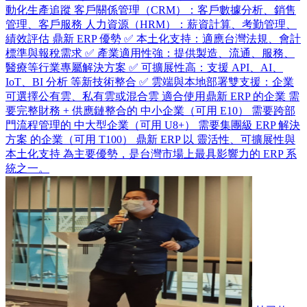
動化生產追蹤 客戶關係管理（CRM）：客戶數據分析、銷售
管理、客戶服務 人力資源（HRM）：薪資計算、考勤管理、
績效評估 鼎新 ERP 優勢 ✅ 本土化支持：適應台灣法規、會計
標準與報稅需求 ✅ 產業適用性強：提供製造、流通、服務、
醫療等行業專屬解決方案 ✅ 可擴展性高：支援 API、AI、
IoT、BI 分析 等新技術整合 ✅ 雲端與本地部署雙支援：企業
可選擇公有雲、私有雲或混合雲 適合使用鼎新 ERP 的企業 需
要完整財務 + 供應鏈整合的 中小企業（可用 E10） 需要跨部
門流程管理的 中大型企業（可用 U8+） 需要集團級 ERP 解決
方案 的企業（可用 T100） 鼎新 ERP 以 靈活性、可擴展性與
本土化支持 為主要優勢，是台灣市場上最具影響力的 ERP 系
統之一。