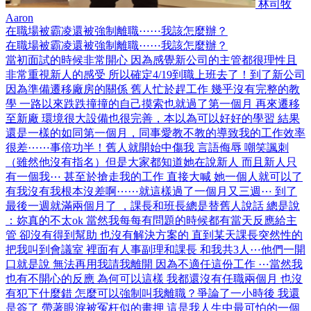
林司牧
Aaron
在職場被霸凌還被強制離職⋯⋯我該怎麼辦？
在職場被霸凌還被強制離職⋯⋯我該怎麼辦？
當初面試的時候非常開心 因為感覺新公司的主管都很理性且
非常重視新人的感受 所以確定4/19到職上班去了！到了新公司
因為準備遷移廠房的關係 舊人忙於趕工作 幾乎沒有完整的教
學 一路以來跌跌撞撞的自己摸索也就過了第一個月 再來遷移
至新廠 環境很大設備也很完善，本以為可以好好的學習 結果
還是一樣的如同第一個月，同事愛教不教的導致我的工作效率
很差⋯⋯事倍功半！舊人就開始中傷我 言語侮辱 嘲笑諷刺
（雖然他沒有指名）但是大家都知道她在說新人 而且新人只
有一個我⋯ 甚至於搶走我的工作 直接大喊 她一個人就可以了
有我沒有我根本沒差啊⋯⋯就這樣過了一個月又三週⋯ 到了
最後一週就滿兩個月了 ，課長和班長總是替舊人說話 總是說
：妳真的不太ok 當然我每每有問題的時候都有當天反應給主
管 卻沒有得到幫助 也沒有解決方案的 直到某天課長突然性的
把我叫到會議室 裡面有人事副理和課長 和我共3人⋯他們一開
口就是說 無法再用我請我離開 因為不適任這份工作 ⋯當然我
也有不開心的反應 為何可以這樣 我都還沒有任職兩個月 也沒
有犯下什麼錯 怎麼可以強制叫我離職？爭論了一小時後 我還
是簽了 帶著眼淚被冤枉似的畫押 這是我人生中最可怕的一個