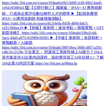
https://nabi.104.com.tw/course/104nabi/e9e13d08-2c6f-49b2-bae8-
1e9418588041 3️⃣【立即行動三】國家級「iPAS+ AI 應用規劃
師」已成為企業評估數位轉型人才的標準 ▶【點我免費測
iPAS+ AI應用規劃師 初級模擬測驗】
https://nabi.104.com.tw/assess/6c2efe0a-8456-4694-bdc3-
a1813f66ee19 ▶【初級】衝刺班｜速攻考點 × 模擬實戰 × GPT
刷題攻略】 https://nabi.104.com.tw/course/104nabi/19ba2cdd-
5ae1-44a0-a975-01f989c92691 ▶【中級】衝刺班｜命題精析 ×
實戰解題 × AI刷題
https://nabi.104.com.tw/course/104nabi/3987ebea-3686-4f67-a292-
c46c3cc2128e 💡企業主： 想讓員工系統性補上AI能力？104人
資市集提供AI企業內訓課程，協助實現員工AI化目標 👉 了解
104企業AI內訓方案 https://tw104.pse.is/98mx3p