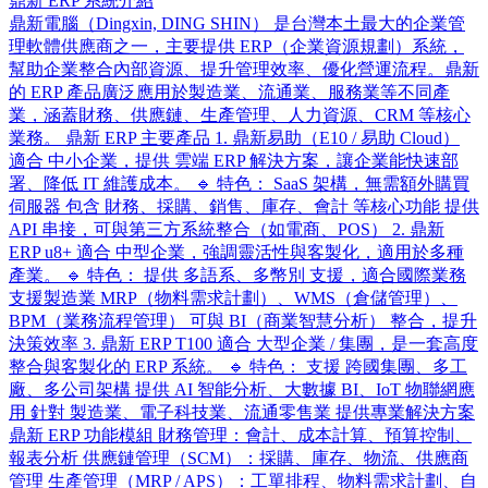
鼎新 ERP 系統介紹
鼎新電腦（Dingxin, DING SHIN） 是台灣本土最大的企業管
理軟體供應商之一，主要提供 ERP（企業資源規劃）系統，
幫助企業整合內部資源、提升管理效率、優化營運流程。鼎新
的 ERP 產品廣泛應用於製造業、流通業、服務業等不同產
業，涵蓋財務、供應鏈、生產管理、人力資源、CRM 等核心
業務。 鼎新 ERP 主要產品 1. 鼎新易助（E10 / 易助 Cloud）
適合 中小企業，提供 雲端 ERP 解決方案，讓企業能快速部
署、降低 IT 維護成本。 🔹 特色： SaaS 架構，無需額外購買
伺服器 包含 財務、採購、銷售、庫存、會計 等核心功能 提供
API 串接，可與第三方系統整合（如電商、POS） 2. 鼎新
ERP u8+ 適合 中型企業，強調靈活性與客製化，適用於多種
產業。 🔹 特色： 提供 多語系、多幣別 支援，適合國際業務
支援製造業 MRP（物料需求計劃）、WMS（倉儲管理）、
BPM（業務流程管理） 可與 BI（商業智慧分析） 整合，提升
決策效率 3. 鼎新 ERP T100 適合 大型企業 / 集團，是一套高度
整合與客製化的 ERP 系統。 🔹 特色： 支援 跨國集團、多工
廠、多公司架構 提供 AI 智能分析、大數據 BI、IoT 物聯網應
用 針對 製造業、電子科技業、流通零售業 提供專業解決方案
鼎新 ERP 功能模組 財務管理：會計、成本計算、預算控制、
報表分析 供應鏈管理（SCM）：採購、庫存、物流、供應商
管理 生產管理（MRP / APS）：工單排程、物料需求計劃、自