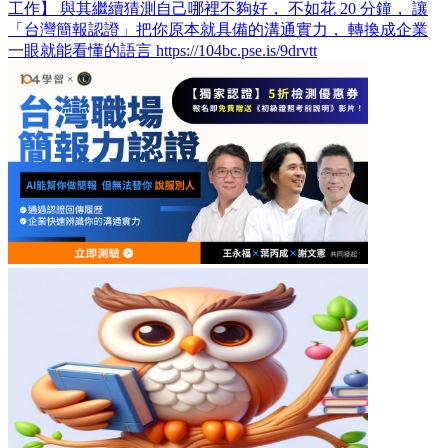
工作】 與其繼續猜測自己哪裡不夠好， 不如花 20 分鐘， 讓
「台灣簡報認證」把你原本就具備的溝通實力， 轉換成企業
一眼就能看懂的語言 https://104bc.pse.is/9drvtt