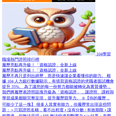
104學習
職場熱門證照排行榜
履歷亮點再升級！「資格認證」全新上線
履歷亮點再升級！「資格認證」全新上線
履歷不再只是列出經歷，而是快速讓企業看懂你的能力。 根
據 104 人力銀行數據顯示，有填寫資格認證的求職者面試機會
提升 35%。 為了讓您的每一份努力都能被轉化為實質優勢，
我們將履歷表證照區塊升級為「資格認證」，讓證照、課程與
學習成果都能完整呈現，提升履歷競爭力。 ❇️【你的履歷，
可能少了這一塊】 很多人其實有能力，但履歷常出現這些問
題： • 只寫證照名稱，看不出程度 • 沒有分數 / 有效期限 • 課
程學過，但無法呈現 • HR 無法快速判斷實力 👉 結果：有學