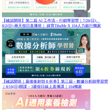
【確認開班】第二屆 AI 工作流－行銷學習營｜7/26(日)、
8/2(日) 兩天假日直播班｜ 緯育TibaMe X 104人力銀行獨家
【確認開班｜最後衝刺領６折券】第三屆－數據分析師學習營
｜8/16(日)開課－3週假日線上直播課｜104獨家