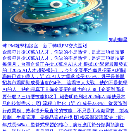
知識貓星
球
PM雜學相談室－新手轉職PM交流區🙌
企業每月搶10萬AI人才，你缺的不是熱情，是這三項硬技能
企業每月搶10萬AI人才，你缺的不是熱情，是這三項硬技能
每個月，台灣企業正在搶10萬名AI人才 根據104學習最新發布
的《2026 AI人才趨勢報告》，今年企業平均每月招募AI相關
職缺已達10萬人，近5年AI人才需求成長97.6%，幾乎是整體
招募市場同期成長速度的4倍。 這場搶人大戰，缺的不是想學
AI的人，缺的是真正具備企業要的能力的人 ❇️【企業到底想
要什麼？三項硬技能排名】 報告明確列出2026年AI職缺最常
見的技能需求： 1️⃣ 流程自動化（近5年成長233%） 從製造到
行政業務，效率提升最直接的技能，不只是工程職需要，製程
規劃、生產管理、品保品管都在找 2️⃣ 機器學習演算法（近5
年成長64%） 監督式學習的核心，廣泛應用於分類與預測任