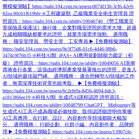
費模擬測驗】https://nabi.104.com.tw/assess/d074f13b-3cf6-42e9-
82ea-90c61f619bfe ❇️工程建築類_乙級職業安全衛生管理員 證
照資訊：https://nabi.104.com.tw/ability/10046740 《勞工職業災
害保險及保護法》施行後，企業對職安證照的需求大增。超過
九成相關職缺都要求此證照，就業市場需求強勁。 適用職
務： 職安管理員、勞安主管、工安專員 ▶️【免費模擬測驗】
https://nabi.104.com.tw/assess/9e3f75d6-01c6-4d46-98b6-
347dc9f76b35 ❇️科技AI類_iPAS+ AI應用規劃師能力鑑定（初
級） 證照資訊：https://nabi.104.com.tw/ability/10049056 AI浪潮
席捲各行各業，這張由經濟部產業發展署推出的證照，是進入
AI領域的最佳敲門磚。 適用職務： 適合想轉型AI領域的工作
者，無需深厚技術背景也能考取。 ▶️【免費模擬測驗】
https://nabi.104.com.tw/assess/6c2efe0a-8456-4694-bdc3-
a1813f66ee19 ❇️科技AI類_生成式AI課程認證 證照資訊：
https://nabi.104.com.tw/ability/10048799 ChatGPT、Midjourney等
生成式AI工具已成為職場必備技能。取得認證能證明你掌握
AI工具應用，在行銷、設計、內容創作等領域都能大幅加
分。 適用職務： 行銷企劃、社群小編、內容創作者、品牌經
理 ▶️【免費模擬測驗】https://nabi.104.com.tw/assess/13967cfe-