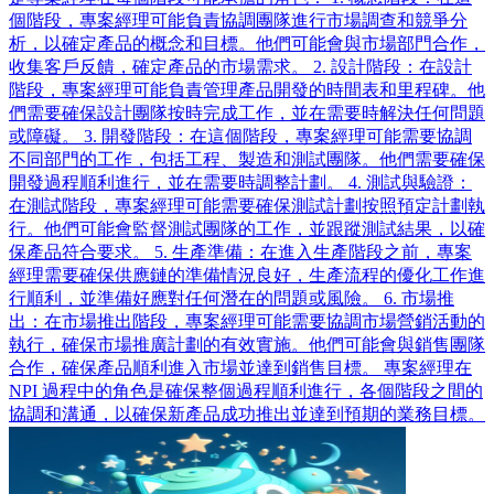
個階段，專案經理可能負責協調團隊進行市場調查和競爭分
析，以確定產品的概念和目標。他們可能會與市場部門合作，
收集客戶反饋，確定產品的市場需求。 2. 設計階段：在設計
階段，專案經理可能負責管理產品開發的時間表和里程碑。他
們需要確保設計團隊按時完成工作，並在需要時解決任何問題
或障礙。 3. 開發階段：在這個階段，專案經理可能需要協調
不同部門的工作，包括工程、製造和測試團隊。他們需要確保
開發過程順利進行，並在需要時調整計劃。 4. 測試與驗證：
在測試階段，專案經理可能需要確保測試計劃按照預定計劃執
行。他們可能會監督測試團隊的工作，並跟蹤測試結果，以確
保產品符合要求。 5. 生產準備：在進入生產階段之前，專案
經理需要確保供應鏈的準備情況良好，生產流程的優化工作進
行順利，並準備好應對任何潛在的問題或風險。 6. 市場推
出：在市場推出階段，專案經理可能需要協調市場營銷活動的
執行，確保市場推廣計劃的有效實施。他們可能會與銷售團隊
合作，確保產品順利進入市場並達到銷售目標。 專案經理在
NPI 過程中的角色是確保整個過程順利進行，各個階段之間的
協調和溝通，以確保新產品成功推出並達到預期的業務目標。