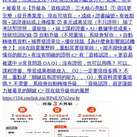
≠ 被看見 ❇️【升級為「資格認證」三大核心亮點】 ① 資訊更
完整（提升專業度） 現在可填寫： • 成績 • 證書編號 • 有效期
限 • 認證連結或上傳檔案 ② 多元成果呈現（不只證照） 除了
考試型證照，還能放： • 線上課程證書 • AI / 數據學習成果 •
技能培訓紀錄 ③ 自動升級（不用重填） 系統會幫你： • 自動
轉換舊資料 • 補齊發證單位 • 優化排版 【為什麼會影響面試機
會？】 HR在篩選履歷時，重點其實很單純： • 能不能快速看
懂你的能力 • 有沒有明確的證明 👉 有「資格認證」＝更容易
被選中 ❇️常見問題 QA Q1：沒有證照，也可以用嗎？ 可以。
課程證書、學習成果都能放入。 Q2：一定要填很多嗎？ 不
用，重點是「關鍵且有證明的能力」。 Q3：舊資料需要重填
嗎？ 不需要，系統會自動轉換升級。 「資格認證」就是讓能
力被看見的關鍵 👉 現在就升級你的履歷
https://104.onelink.me/RPgE/07n2gw4e