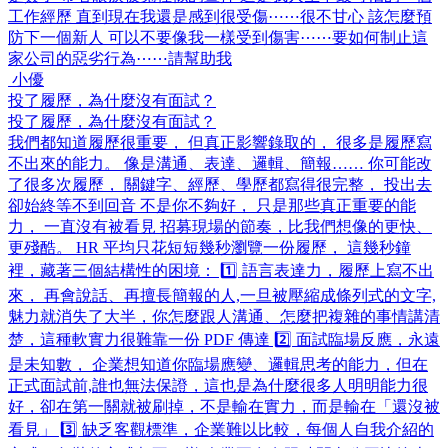
工作經歷 直到現在我還是感到很受傷⋯⋯很不甘心 該怎麼預
防下一個新人 可以不要像我一樣受到傷害⋯⋯要如何制止這
家公司的惡劣行為⋯⋯請幫助我
小優
投了履歷，為什麼沒有面試？
投了履歷，為什麼沒有面試？
我們都知道履歷很重要， 但真正影響錄取的， 很多是履歷寫
不出來的能力。 像是溝通、表達、邏輯、簡報…… 你可能改
了很多次履歷， 關鍵字、經歷、學歷都寫得很完整， 投出去
卻始終等不到回音 不是你不夠好， 只是那些真正重要的能
力， 一直沒有被看見 招募現場的節奏，比我們想像的更快、
更殘酷。 HR 平均只花短短幾秒瀏覽一份履歷， 這幾秒鐘
裡，藏著三個結構性的困境： 1️⃣ 語言表達力，履歷上寫不出
來， 再會說話、再擅長簡報的人,一旦被壓縮成條列式的文字,
魅力就消失了大半，你怎麼跟人溝通、怎麼把複雜的事情講清
楚，這種軟實力很難靠一份 PDF 傳達 2️⃣ 面試臨場反應，永遠
是未知數， 企業想知道你臨場應變、邏輯思考的能力，但在
正式面試前,誰也無法保證，這也是為什麼很多人明明能力很
好，卻在第一關就被刷掉，不是輸在實力，而是輸在「還沒被
看見」 3️⃣ 缺乏客觀標準，企業難以比較，每個人自我介紹的