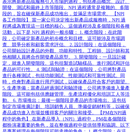
表示將新產品或服務引入市場的過程，包括產品概念、設計、
開發、測試和最終上市等階段。NPI 過程通常是複雜的、多階
段的，旨在確保新產品成功推出，並滿足市場需求。 【NPI
各工作階段】 當一家公司決定推出新產品或服務時，NPI 過
程將成為實現這一目標的核心。這個過程涉及多個階段和各種
活動，以下是 NPI 過程的一般步驟： 1. 概念階段：在此階
段，公司確定新產品的初步概念和目標。這可能涉及市場調
查、競爭分析和顧客需求評估。 2. 設計階段：在這個階段，
公司開始設計產品的外觀、功能和特性。工程師、設計師和其
他相關人員將合作開發產品原型。 3. 開發階段：一旦設計確
定，就進入開發階段。這包括製造試驗樣品、進行測試和評估
產品的可行性。 4. 測試與驗證：在這個階段，公司將對產品
進行各種測試，包括功能測試、性能測試和可靠性測試。同
時，也會對產品進行用戶測試，以確保產品符合客戶的期望。
5. 生產準備：當產品經過測試和驗證後，公司將準備進入量產
階段。這可能包括供應鏈管理、生產流程優化和培訓工人等活
動。 6. 市場推出：最後一個階段是產品的市場推出。這包括
制定市場推廣計劃、培訓銷售人員、準備促銷材料等，以確保
產品成功進入市場並獲得客戶的關注和接受。 【PM在NPI過
程中的角色】 在新產品導入（NPI）過程中，PM在各個階段
都扮演著重要的角色，並在整個過程中提供領導和協調。以下
是專案經理在每個階段可能承擔的角色： 1. 概念階段：在這