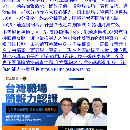
念」，涵蓋簡報觀念、簡報準備、投影片技巧、表達技巧、邏
輯結構、群眾分析等六大核心能力。線上測驗，單選加複選共
30題，70分及格，約20分鐘完成，即報即考不限時間地點
❇️Q5：通過後能得到什麼？現在考划算嗎？ 證照終身有效，
不需展延複檢，且已對接104證照中心，測驗通過後104幫您直
接回傳履歷，讓企業搜尋人才時能快速辨識你的溝通實力。初
級只是起點，未來還可挑戰中級（作品審查）、高級（實體上
台，由福哥、憲哥親自評定），現在考等於提早卡位，建立跟
其他求職者的差距 現在就用20分鐘，換一張終身有效、企業
真正看得懂的簡報實力證明 立即報名台灣簡報認證-初級，讓
你的能力被看見 ▶️ https://104bc.pse.is/9az4hx