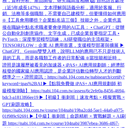
務，資料分析、產品開發、研究職高度相關 3️⃣ 自然語言處理
（近5年成長147%） 文本理解與語義分析，適用於客服、行
銷、法務等多個職類，不需要自己建模型，但要懂得如何應用
❇️【工具會用哪些？企業點名這三個】 技能之外，企業也直
接在職缺中點名求職者要會使用的AI工具： • ChatGPT：從辦
公自動化到創意協作、文字生成，已成企業首要指定工具 •
PyTorch：深度學習模型訓練，AI研發職位的主流框架 •
TENSORFLOW：企業 AI 應用首選，支援模型部署與擴展 ▶
ChatGPT、Gemini雙雙入榜，說明LLM的應用已不只是技術人
員的工具，而是各職類工作者的日常配備 ❇️當技能相近時，
證照是讓履歷被看見的加速器 • iPAS+ AI應用規劃師：經濟部
核發的國家級AI應用認證，是企業評估數位轉型人才的判斷
標準之一 • 證照資訊：https://nabi.104.com.tw/nabisearch/certify?
keyword=ipas%2BAI ▶️【點我免費做 iPAS+ AI應用規劃師 初
級模擬測驗】 https://nabi.104.com.tw/assess/6c2efe0a-8456-4694-
bdc3-a1813f66ee19 ▶️【初級】衝刺班｜速攻考點 × 模擬實戰 ×
GPT刷題攻略】
https://nabi.104.com.tw/course/104nabi/19ba2cdd-5ae1-44a0-a975-
01f989c92691 ▶️【中級】衝刺班｜命題精析 × 實戰解題 × AI刷
題 https://nabi.104.com.tw/course/104nabi/3987ebea-3686-4f67-