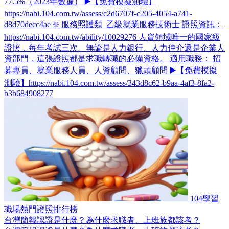
77.5%（2023年數據） ▶️【免費模擬測驗】
https://nabi.104.com.tw/assess/c2d6707f-c205-4054-a741-
d8d70decc4ae ❇️ 服務照護類_乙級就業服務技術士 證照資訊：
https://nabi.104.com.tw/ability/10029276 人資領域唯一的國家級
證照，每年考試三次。無論是人力銀行、人力仲介還是企業人
資部門，這張證照都是求職轉職的必備資格。 適用職務： 招
募專員、就業服務人員、人資顧問、獵頭顧問 ▶️【免費模擬
測驗】https://nabi.104.com.tw/assess/343d8c62-b9aa-4af3-8fa2-
b3b684908277
104學習
職場熱門證照排行榜
台灣簡報認證是什麼？為什麼求職者、上班族都該考？