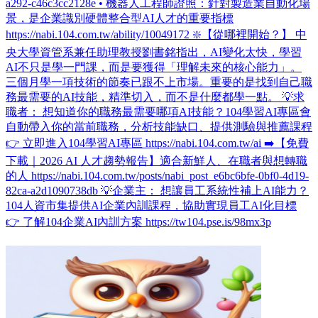
a292-c46c3cc2128e • 機器人工程師證照：針對製造業自動化場
景，是企業識別硬體整合型AI人才的重要指標
https://nabi.104.com.tw/ability/10049172 ❇️【從哪裡開始？】 中
央大學資管系兼任助理教授劉書銘指出，AI變化太快，學習
AI不只是學一門課，而是要獲得「理解未來的核心能力」。
三個月學一項技術的節奏已跟不上市場。重要的是找到自己職
務最需要的AI技能，精準切入，而不是什麼都學一點。 💡求
職者： 想知道你的職務最需要哪項AI技能？104學習AI專區會
自動帶入你的當前職務，分析技能缺口、提供測驗與推薦課程
👉 立即進入104學習AI專區 https://nabi.104.com.tw/ai ➡️【免費
下載｜2026 AI 人才趨勢報告】適合新鮮人、在職者與想轉職
的人 https://nabi.104.com.tw/posts/nabi_post_e6bc6bfe-0bf0-4d19-
82ca-a2d1090738db 💡企業主： 想讓員工系統性補上AI能力？
104人資市集提供AI企業內訓課程，協助實現員工AI化目標
👉 了解104企業AI內訓方案 https://tw104.pse.is/98mx3p