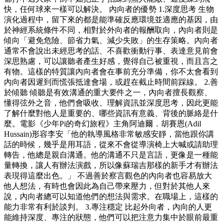
快，任何球來一樣可以解決。 內向者的優勢 1.深度思考 生物
演化過程中，留下來的都是能準確反應環境並適應的基因，由
於神經系統條件不同，相對於外向者的報酬取向，內向者則是
傾向「避免危險、節省力氣、減少失敗」的生存策略。內向者
通常不會說出未經思考的話、不喜歡衝動行事、表達意見前會
深思熟慮，可以讓聽者產生好感，覺得自己被重視，而且言之
有物。這樣的特質讓內向者會在事前充分準備，你不太會看到
內向者因遲到而慌張抵達會場，或趕在截止時間前踩線。 2.善
於傾聽 傾聽是有效溝通的重大要件之一，內向者擅長觀察、
懂得弦外之音，他們會吸收、理解資訊並深度思考，因此更能
了解什麼對他人是重要的、哪些資訊有意義、背後的脈絡是什
麼。電影《少年Pi的奇幻旅程》主角阿迪爾．胡賽恩(Adil
Hussain)形容李安「他的執導風格非常敏感安靜，當他跟你講
話的時候，幾乎是用耳語，從來不會從導演椅上大喊或請助理
轉告，他總是親自溝通。他的溝通不只是言語，更像是一種能
量轉換，讓人有辦法演戲，所以像蘇瑞吉那樣的新手才有辦法
表現得這麼出色。」 不過善於察言觀色的內向者也容易放大
他人想法，有時也會因此為自己帶來壓力，但對於其他人來
說，內向者總可以知道他們的想法與需求。在職場上，這樣的
能力非常有利於談判。 3.專注穩定 比起外向者，內向的人更
能維持深度、專注的狀態，他們可以把注意力集中於眼前最重