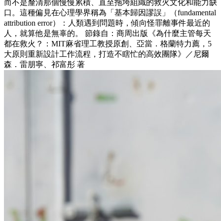
而不是釐清那個慢慢累積、直至拖垮組織的救火文化和能力缺
口。這種偏見在心理學界稱為「基本歸因謬誤」（fundamental
attribution error）：人類遇到問題時，傾向怪罪離事件最近的
人，就算他是無辜的。 節錄自：商周出版《為什麼主管每天
都在救火？：MIT麻省理工教授原創、亞當．格蘭特力薦，5
大原則重新設計工作流程，打造不瞎忙的高效團隊》／尼爾
森．雷朋寧、祁富彤 著