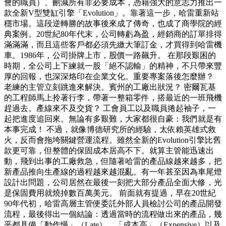
會的職員）、刪減所有非必要成本，憑藉強大的意志力推出一
款全新V型雙缸引擎「Evolution」。靠著這一步，哈雷重新站
穩市場。這段逆轉勝的故事後來成了傳奇，也成了商學院的經
典案例。20世紀80年代末，公司轉虧為盈，經銷商的訂單排得
滿滿滿，而且這些客戶都必須先繳大筆訂金，才買得到哈雷機
車。1986年，公司掛牌上市，股價一路飆升。 在那段艱困的
時期，全公司上下練就一股「絕不認輸」的精神，不只帶來豐
厚的回報，也深深烙印在企業文化。重要專案落後怎麼辦？
老練的主管立刻跳進來解決。賓州的工廠出狀況？ 密爾瓦基
的工程師馬上拎著行李，帶著一整箱零件，搭最近的一班飛機
趕過去。產線來不及交貨？ 工會員工以及職員捲起袖子，一
起把進度追回來。無論有多艱難，大家都很自豪：我們就是有
本事完成！ 不過，就像博德研究所的經驗，太依賴英雄式救
火，反而會拖垮關鍵營運流程。雖然全新的Evolution引擎比舊
款更可靠，但整體的保固成本居高不下。就算主管能迅速出
動，飛到出事的工廠救急，但隨著哈雷的產品線越來越多，把
新產品推向生產線的過程越來越混亂。有一年甚至因為車尾燈
設計出問題，公司居然在最後一刻把大部分產品全面大修，光
是保固費用就燒掉數百萬美元。 前面就有提過，早在20世紀
90年代初，哈雷高層主管便委託外部人員檢討公司的產品開發
流程，最後得出一個結論：透過當時的流程做出來的產品，幾
乎都具備「動作慢」（Late）、「成本高」（Expensive）以及