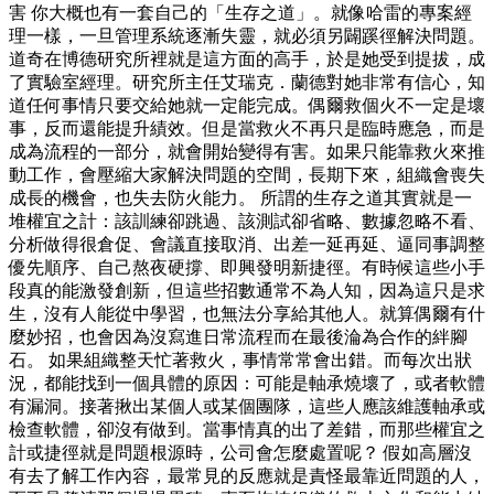
害 你大概也有一套自己的「生存之道」。就像哈雷的專案經
理一樣，一旦管理系統逐漸失靈，就必須另闢蹊徑解決問題。
道奇在博德研究所裡就是這方面的高手，於是她受到提拔，成
了實驗室經理。研究所主任艾瑞克．蘭德對她非常有信心，知
道任何事情只要交給她就一定能完成。偶爾救個火不一定是壞
事，反而還能提升績效。但是當救火不再只是臨時應急，而是
成為流程的一部分，就會開始變得有害。如果只能靠救火來推
動工作，會壓縮大家解決問題的空間，長期下來，組織會喪失
成長的機會，也失去防火能力。 所謂的生存之道其實就是一
堆權宜之計：該訓練卻跳過、該測試卻省略、數據忽略不看、
分析做得很倉促、會議直接取消、出差一延再延、逼同事調整
優先順序、自己熬夜硬撐、即興發明新捷徑。有時候這些小手
段真的能激發創新，但這些招數通常不為人知，因為這只是求
生，沒有人能從中學習，也無法分享給其他人。就算偶爾有什
麼妙招，也會因為沒寫進日常流程而在最後淪為合作的絆腳
石。 如果組織整天忙著救火，事情常常會出錯。而每次出狀
況，都能找到一個具體的原因：可能是軸承燒壞了，或者軟體
有漏洞。接著揪出某個人或某個團隊，這些人應該維護軸承或
檢查軟體，卻沒有做到。當事情真的出了差錯，而那些權宜之
計或捷徑就是問題根源時，公司會怎麼處置呢？ 假如高層沒
有去了解工作內容，最常見的反應就是責怪最靠近問題的人，