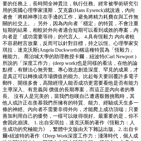
要的任務上，長時間全神貫注，執行任務。經常被學術研究引
用的英國心理學家漢斯．艾克森(Hans Eysenck)就說過，內向
者會「將精神專注在手邊的工作，避免將精力耗費在與工作無
關的社交上。」另外，因為內向者「穩定」的特質，不會注重
短期的結果，相較於外向者適合短期可以看到成效的專案，內
向者是「成功需要等待」的代言人。 4.具有恆毅力 內向者較
不容易輕言放棄，反而可以針對目標，持之以恆。心理學家安
琪拉．達克沃斯(Angela Duckworth)稱這種特質為「恆毅力」
種能力。 喬治城大學的助理教授卡爾．紐波特(Carl Newport )
所說的「深度工作力」(deep work)也是同樣的看法，在他的論
點裡，有辦法心無旁鶩、專心致志創造深度、罕見的成果，才
是真正可以轉換成市場價值的能力。比起每天要回覆許多電子
郵件、開很多會，高階經理人能否成功更需要看他是否有能力
主導深入、有意義與 價值的長期專案，而這正是內向者的專
長。 沒有人是完美的，當我們怨嘆自己遭遇艱難挑戰時，其
他人或許正在羨慕我們所擁有的特質、能力、經驗或天生多一
條的神經。內向者不需要非得外向，才能爬上成功頂端；只要
善加利用自己的優勢，一樣可以做得很好。最重要的是，你不
會因此崩潰。 1. 出自安琪拉．達克沃斯的著作《恆毅力：人
生成功的究極能力》，繁體中文版由天下雜誌出版。2. 出自卡
爾•紐波特的著作《Deep Work深度工作力：淺薄時代，個人成