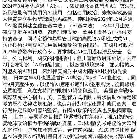
2024年3月率先通過「AI法」，依據風險高低管理AI。該法認
為風險最高而禁用的AI應用，包括使用政治、宗教等敏感個
人特質建立生物辨識歸類系統等。 南韓國會2024年12月通過
「AI發展與建立信任基本法」（AI基本法），今年1月生效，
確立政府在AI研發、資料訓練政策、應用推廣等方面提供支
持的基礎，同時定義作為監管目標的高風險AI和生成式AI，
防止技術限制或AI誤用濫用導致的潛在問題。 美國拜登政府
2023年曾發布行政命令，要求制定AI使用過程涉及安全、公
平、公民權利、國安的相關指引，但川普新政府未延續，去年
7月公布新的「AI行動計畫」，以放寬環境規範，並大幅擴大
對盟友的AI出口，來維持美國對中國大陸的AI技術領先優
勢。 日本去年5月也通過首部AI專法，簡稱「AI推進法」，同
年9月完整生效，以促進AI應用並應對AI濫用風險，從而緩解
公眾擔憂，意在支持而非限制AI開發和應用。 美國智庫戰略
國際研究中心指出，美、日監管方式相似，尋求借助在特定領
域的既有法律法規框架，也偏好針對特定產業和應用個案，進
行與特定風險相應的監管。各國AI政策的差異也反映國家戰
略。 其中，美國明確目標是競逐技術主導地位，視AI為能改
變地緣政治權力平衡的戰略資產，日本則優先考慮促進大眾對
AI的信任，是聚焦產業政策、合作式路線。 AI法 國際比較 歐
盟AI法美國AI行動計畫日本AI推進法南韓AI基本法台灣AI基