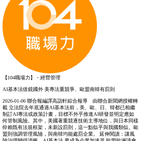
【104職場力】・經營管理
AI基本法借鏡國外 美專法重競爭、歐盟南韓有罰則
2026-01-06 聯合報編譯高詣軒綜合報導 由聯合新聞網授權轉
載 立法院去年底通過AI基本法前，美、歐、日、韓都已相繼
制訂AI專法或政策計畫，目標不外乎推進AI研發並明定應如
何管制風險。其中，美國著重競逐技術主導地位，與日本同樣
仰賴既有法規框架，未新設罰則，這一點似乎與我國類似。歐
盟則強調管理風險，與南韓均能處罰企業。 延伸閱讀：讓風
險治理變得清晰…AI基本法 要成為企業加速器 歐盟歐洲議會