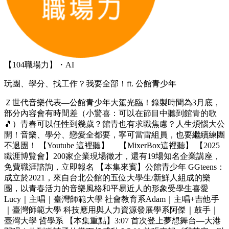
【104職場力】・AI
玩團、學分、找工作？我要全部！ft. 公館青少年
Ｚ世代音樂代表—公館青少年大駕光臨！錄製時間為3月底，
部分內容會有時間差（小驚喜：可以在節目中聽到館青的歌
🎵）青春可以任性到幾歲？館青也有求職焦慮？人生煩惱大公
開！音樂、學分、戀愛全都要，寧可當雷組員，也要繼續練團
不退團！ 【Youtube 這裡聽】 【MixerBox這裡聽】 【2025
職涯博覽會】200家企業現場徵才，還有19場知名企業講座，
免費職涯諮詢，立即報名 【本集來賓】公館青少年 GGteens：
成立於2021，來自台北公館的五位大學生/新鮮人組成的樂
團，以青春活力的音樂風格和平易近人的形象受學生喜愛
Lucy｜主唱｜臺灣師範大學 社會教育系Adam｜主唱+吉他手
｜臺灣師範大學 科技應用與人力資源發展學系阿傑｜鼓手｜
臺灣大學 哲學系 【本集重點】3:07 首次登上夢想舞台—大港