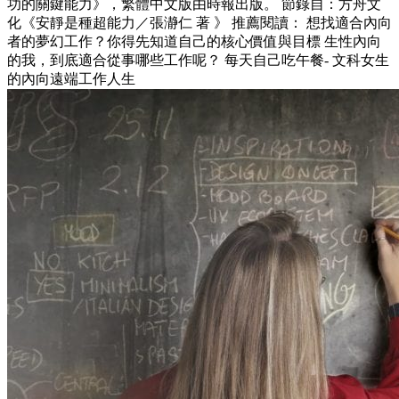
功的關鍵能力》，繁體中文版由時報出版。 節錄自：方舟文
化《安靜是種超能力／張瀞仁 著 》 推薦閱讀： 想找適合內向
者的夢幻工作？你得先知道自己的核心價值與目標 生性內向
的我，到底適合從事哪些工作呢？ 每天自己吃午餐- 文科女生
的內向遠端工作人生