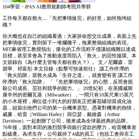
104學習・iPAS AI應用規劃師考照共學群
工作每天都在救火…「先把事情做完」的好意，如何拖垮組
織？
你大概也在自己的組織看過：大家拚命想交出成果，表面上先
把事情做完，實則留下一堆爛攤子，拖累整個組織的表現。
MIT麻省理工教授指出，僵化的工作流程不僅讓組織難以達成
目標，甚至常會為了推動進度而陷入「救火」的惡性循環。本
文節錄自《為什麼主管每天都在救火？》。 文／尼爾森．雷
朋寧、祁富彤 本文目錄（點擊可快速前往） 讓工作停滯的
「救火陷阱」當救火成為「生存之道」，就會變有害 讓工作
停滯的「救火陷阱」 「『先把事情做完』的心態，反而會扼
殺公司成長、茁壯和競爭的能力。」 20世紀初，在美國威斯
康辛州的密爾瓦基（Milwaukee），一間只有10英尺乘15英尺
的小木屋裡，兩位從小到大的好朋友正把蕃茄罐頭當成化油
器，組裝出他們公司的第一台機車原型。憑著對機車的熱情，
威廉．哈雷（William Harley）與亞瑟．戴維森（Arthur
Davidson）一起創辦了公司，後來成為全球最經典的品牌。
76年後，面對本田的激烈競爭與銀行貸款的壓力，哈雷機車差
點破產。為求生存，公司裁掉了4成的員工（包括工會與非工