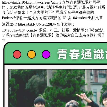
https://guide.104.com.tw/career/?utm_s 喜歡青春通識課的同學
們，請給我們五星好評🌟✅訪談學生熱門話題 ✅最赤裸的科系
真心話 ✅獨家！全台大學的不可思議全台學生都在聽的
Podcast🎙️陪你一起找方向追蹤我們的 IG @104student重點文章
這裡讀👉https://bit.ly/3NGC28L✉合作邀約：
104youth@104.com.tw 課業、打工、社團、愛情學分你都歐趴
了嗎？歡迎收聽【青春通識課】陪你探索自己成為喜歡的樣子
✨