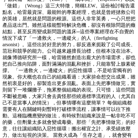
「做錯」（Wrong）這三大特徵，簡稱LEW。這份檢討報告還
點名，哈雷最資深、最能幹的專案經理，也就是曾經拯救公司
的英雄，居然就是問題的根源。這些人非常英勇，一心只想把
產品送出門。雖然這樣能暫時解決危機，卻沒有根除問題的癥
結點，甚至反而變成新問題的溫床─這些專案經理在不自覺的
情況下成了「一邊救火，一邊縱火」的人（firefighting
arsonist）。這些出於好意的努力，卻反過來扼殺了公司成長、
茁壯和競爭的能力。公司越來越擅長治標，但根本沒在治本。
就像博德研究所一樣，哈雷雖然創造出龐大的市場需求，卻也
把自己推向陷阱，面對滿滿的混亂和挫折，只能靠腎上腺素硬
撐。 「一邊救火，一邊縱火」的惡性循環，不是哈雷獨有的
現象。你大概也在自己的組織看過：大家拚命想交出成果，雖
然初衷是好的，卻製造出更多混亂。表面上先把事情做完，實
則留下一堆爛攤子，拖累整個組織的表現。只可惜，這些問題
不斷被忽略，大家只會去責怪那些繞過標準流程的人（尤其自
己不是當事人的情況），但事情哪有這麼簡單？ 每個組織都
需要有人在關鍵時刻暫時打破標準流程，讓事情可以往下推
動。這種臨機應變的做法，有時候對組織來說是一帖非吃不可
的藥，但劑量太多就會變成毒藥。那些「先把事情做完」的好
意，往往讓組織陷入惡性循環：搬出權宜之計、承受績效壓
力、做出短視的決策。 當救火成為「生存之道」，就會變有