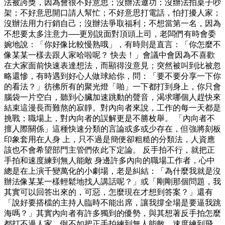
法被誇獎，因為會很不好意思；沒辦法邀功；沒辦法拍桌子吵
架；不好意思開口請人幫忙；不好意思打電話，怕打擾人家；
沒辦法用力行銷自己；沒辦法爭取福利；不想當第一名，因為
不想要太多注意力──更別說面對頂頭上司，老闆們有時會委
婉地說：「你好像比較慢熟哦」，有時則是直言：「你怎麼不
像某某一樣去跟人家哈啦呢？ 快去！」會議中會因為不喜歡
在大家面前快速表達想法，而顯得沒意見；突然被叫到比被忽
略還慘，有時遇到好心人做球給你，問：「要不要分享一下你
的看法？」彷彿所有的聚光燈「啪」一下都打到身上，你只會
腦袋一片空白，聽到心臟加速跳動的聲音，渴求哪個人趕快來
結束這漫長而難熬的寂靜。對內向者來說，工作的每一天都是
挑戰；職場上，對內向者的誤解更是不勝枚舉。 「內向者不
擅人際關係」這種快速分類的言論或多或少存在，但強將刻板
印象套用在人身 上，只不過是簡便卻粗糙的分類法，人資應
該也不會希望部門主管們依此下定論。 反手拍不行，就把正
手拍和速度練到無人能敵 身邊許多內向的職場工作者，心中
總是在上演千變萬化的小劇場，老是糾結：「為什麼我就是沒
辦法像某某一樣輕鬆地找人講話呢？」或「剛剛那個問題，我
其實可以回答出來的，可惡，怎麼現在才想到答案？」還有
「說好要搭檔的主持人臨時不能出席，讓我撐全場是要逼我跳
海嗎？」其實內向者有許多獨到的優勢，與其想著反手拍怎麼
都打不過人家，倒不如把正手拍練到無人能敵、速度練到飛