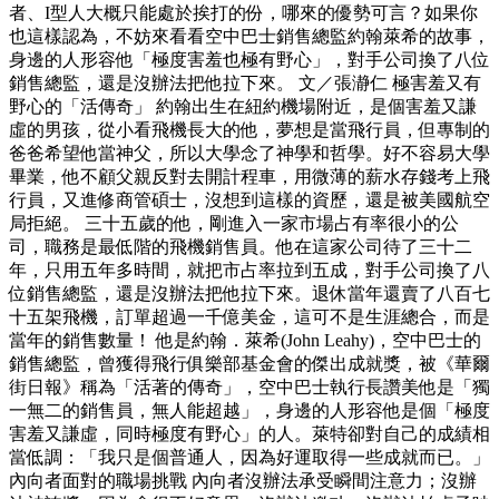
者、I型人大概只能處於挨打的份，哪來的優勢可言？如果你
也這樣認為，不妨來看看空中巴士銷售總監約翰萊希的故事，
身邊的人形容他「極度害羞也極有野心」，對手公司換了八位
銷售總監，還是沒辦法把他拉下來。 文／張瀞仁 極害羞又有
野心的「活傳奇」 約翰出生在紐約機場附近，是個害羞又謙
虛的男孩，從小看飛機長大的他，夢想是當飛行員，但專制的
爸爸希望他當神父，所以大學念了神學和哲學。好不容易大學
畢業，他不顧父親反對去開計程車，用微薄的薪水存錢考上飛
行員，又進修商管碩士，沒想到這樣的資歷，還是被美國航空
局拒絕。 三十五歲的他，剛進入一家市場占有率很小的公
司，職務是最低階的飛機銷售員。他在這家公司待了三十二
年，只用五年多時間，就把市占率拉到五成，對手公司換了八
位銷售總監，還是沒辦法把他拉下來。退休當年還賣了八百七
十五架飛機，訂單超過一千億美金，這可不是生涯總合，而是
當年的銷售數量！ 他是約翰．萊希(John Leahy)，空中巴士的
銷售總監，曾獲得飛行俱樂部基金會的傑出成就獎，被《華爾
街日報》稱為「活著的傳奇」，空中巴士執行長讚美他是「獨
一無二的銷售員，無人能超越」，身邊的人形容他是個「極度
害羞又謙虛，同時極度有野心」的人。萊特卻對自己的成績相
當低調：「我只是個普通人，因為好運取得一些成就而已。」
內向者面對的職場挑戰 內向者沒辦法承受瞬間注意力；沒辦