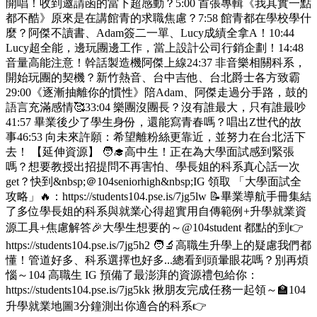
開唱！收到邀請函的當下超感動？5:00 首張專輯《我其實一點
都不酷》原來是在講館青的求職焦慮？7:58 館青都在學校學什
麼？阿傑不讀書、Adam簽二一單、Lucy成績全拿A！10:44
Lucy超全能，邊玩團邊工作，當上設計公司行銷企劃！14:48
音量高能注意！幹話製造機阿傑上線24:37 非音樂相關科系，
開始玩團的契機？新竹熱音、台中吉他、台北爵士各方致霸
29:00《逐漸抽離你的慣性》陪Adam、阿傑走過分手路，鼓的
語言充滿感情🥰33:04 樂團沒團長？沒有誰最大，只有誰最吵
41:57 畢業後少了學生身份，還能寫青春嗎？唱出Z世代的故
事46:53 向未來許願：希望離粉絲更靠近，並努力在台北活下
去！ 【延伸資源】 🧑‍🎓高中生！正在為大學面試感到緊張
嗎？想要教授出招提問不再害怕、學長姐的科系真心話一次
get？快到&nbsp;＠104seniorhigh&nbsp;IG 領取 「大學面試全
攻略」🔥：https://students104.pse.is/7jg5lw 📝畢業導航手冊集結
了多位學長姐的科系與就業心得超實用自傳範例+升學就業資
源工具+焦慮解答🎉大學生想要的～@104student 都點的到👉
https://students104.pse.is/7jg5h2 🧑‍🔬高職生升學上的疑慮我們都
懂！管道好多、科系選擇也好多...總看到頭暈眼花嗎？別再煩
惱～104 高職生 IG 預備了最澎湃的資源禮包給你：
https://students104.pse.is/7jg5kk 揪朋友完成任務一起領～🏫104
升學就業地圖3分鐘測出你適合的科系👉