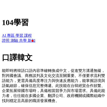
104學習
AI 專區
學習
課程
證照
測驗
共學
新知
口譯韓文
能即時將韓語口語內容準確轉換成中文，促進雙方溝通無礙，
對跨國會議、商務談判及文化交流至關重要。不僅要求流利雙
語能力，更需具備高度專注力與快速反應能力，能掌握語境與
語氣細節，確保信息完整傳遞。此技能在台韓經貿合作頻繁、
企業拓展韓國市場時，具備相當競爭力與市場需求。具備此能
力者，往往能在多國企業、翻譯公司、政府機關或國際組織中
找到穩定且高薪的職涯發展機會。