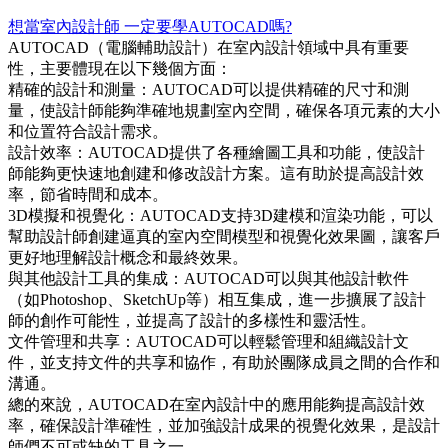
想當室內設計師 一定要學AUTOCAD嗎?
AUTOCAD（電腦輔助設計）在室內設計領域中具有重要
性，主要體現在以下幾個方面：
精確的設計和測量：AUTOCAD可以提供精確的尺寸和測
量，使設計師能夠準確地規劃室內空間，確保各項元素的大小
和位置符合設計需求。
設計效率：AUTOCAD提供了各種繪圖工具和功能，使設計
師能夠更快速地創建和修改設計方案。這有助於提高設計效
率，節省時間和成本。
3D模擬和視覺化：AUTOCAD支持3D建模和渲染功能，可以
幫助設計師創建逼真的室內空間模型和視覺化效果圖，讓客戶
更好地理解設計概念和最終效果。
與其他設計工具的集成：AUTOCAD可以與其他設計軟件
（如Photoshop、SketchUp等）相互集成，進一步擴展了設計
師的創作可能性，並提高了設計的多樣性和靈活性。
文件管理和共享：AUTOCAD可以輕鬆管理和組織設計文
件，並支持文件的共享和協作，有助於團隊成員之間的合作和
溝通。
總的來說，AUTOCAD在室內設計中的應用能夠提高設計效
率，確保設計準確性，並加強設計成果的視覺化效果，是設計
師們不可或缺的工具之一。