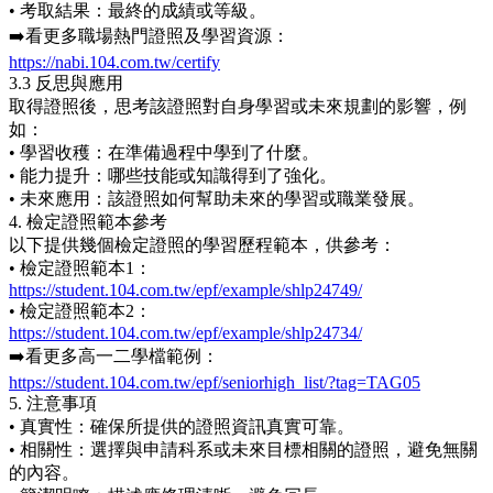
• 考取結果：最終的成績或等級。
➡️看更多職場熱門證照及學習資源：
https://nabi.104.com.tw/certify
3.3 反思與應用
取得證照後，思考該證照對自身學習或未來規劃的影響，例
如：
• 學習收穫：在準備過程中學到了什麼。
• 能力提升：哪些技能或知識得到了強化。
• 未來應用：該證照如何幫助未來的學習或職業發展。
4. 檢定證照範本參考
以下提供幾個檢定證照的學習歷程範本，供參考：
• 檢定證照範本1：
https://student.104.com.tw/epf/example/shlp24749/
• 檢定證照範本2：
https://student.104.com.tw/epf/example/shlp24734/
➡️看更多高一二學檔範例：
https://student.104.com.tw/epf/seniorhigh_list/?tag=TAG05
5. 注意事項
• 真實性：確保所提供的證照資訊真實可靠。
• 相關性：選擇與申請科系或未來目標相關的證照，避免無關
的內容。