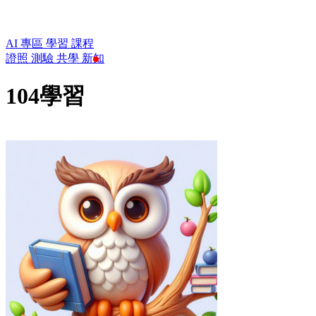
AI 專區
學習
課程
證照
測驗
共學
新知
104學習