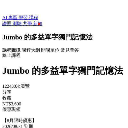
AI 專區
學習
課程
證照
測驗
共學
新知
Jumbo 的多益單字獨門記憶法
Loading...
課程資訊
課程大綱
開課單位
常見問答
線上課程
Jumbo 的多益單字獨門記憶法
122430次瀏覽
分享
收藏
NT$3,600
優惠現領
【8月限時優惠】
2026/08/31 到期