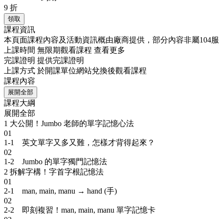
9
折
領取
課程資訊
本頁面課程內容及活動資訊概由廠商提供，部分內容非屬104
上課時間
無限期觀看課程
查看更多
完課證明
提供完課證明
上課方式
於開課單位網站兌換後觀看課程
課程內容
展開全部
課程大綱
展開全部
1
大公開！Jumbo 老師的單字記憶心法
01
1-1 英文單字又多又難，怎樣才背得起來？
02
1-2 Jumbo 的單字獨門記憶法
2
拆解字構！字首字根記憶法
01
2-1 man, main, manu → hand (手)
02
2-2 即刻複習！man, main, manu 單字記憶卡