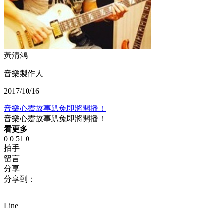
黃清鴻
音樂製作人
2017/10/16
音樂心靈故事趴兔即將開播！
音樂心靈故事趴兔即將開播！
看更多
0
0
51
0
拍手
留言
分享
分享到：
Line