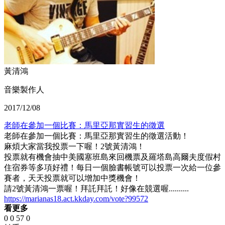
黃清鴻
音樂製作人
2017/12/08
老師在參加一個比賽：馬里亞那實習生的徵選
老師在參加一個比賽：馬里亞那實習生的徵選活動！
麻煩大家當我投票一下喔！2號黃清鴻！
投票就有機會抽中美國塞班島來回機票及羅塔島高爾夫度假村
住宿券等多項好禮！每日一個臉書帳號可以投票一次給一位參
賽者，天天投票就可以增加中獎機會！
請2號黃清鴻一票喔！拜託拜託！好像在競選喔..........
https://marianas18.act.kkday.com/vote?99572
看更多
0
0
57
0