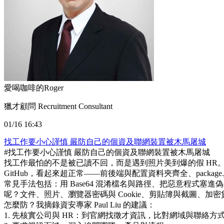
愛喝咖啡的Roger
獵才顧問 Recruitment Consultant
01/16 16:43
找工作要小心謹慎 嚴防自己的個資及聯網裝置被木馬屠城
#找工作要小心謹慎 嚴防自己的個資及聯網裝置被木馬屠城
找工作最怕的不是被已讀不回，而是遇到照片美到爆的假 HR。最近
GitHub，看起來超正常——前後端與配置資料夾齊全、packa
常見手法包括：用 Base64 混淆檔名與路徑、把惡意程式塞進偽
呢？文件、照片、瀏覽器密碼與 Cookie、剪貼簿與截圖、加密
怎麼防？我摘錄資安專家 Paul Liu 的建議：
1. 先核實公司與 HR：到官網找徵才資訊，比對網域與聯絡方