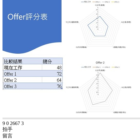
9
0
2667
3
拍手
留言