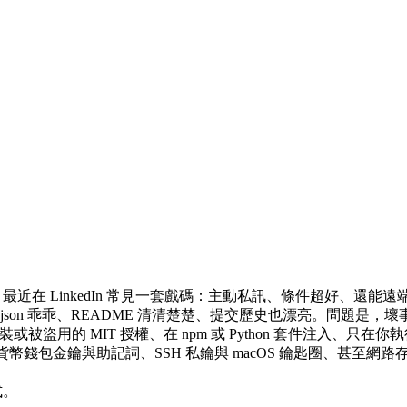
在 LinkedIn 常見一套戲碼：主動私訊、條件超好、還能遠端
ge.json 乖乖、README 清清楚楚、提交歷史也漂亮。問題是
裝或被盜用的 MIT 授權、在 npm 或 Python 套件注入
貨幣錢包金鑰與助記詞、SSH 私鑰與 macOS 鑰匙圈、甚至網
式。