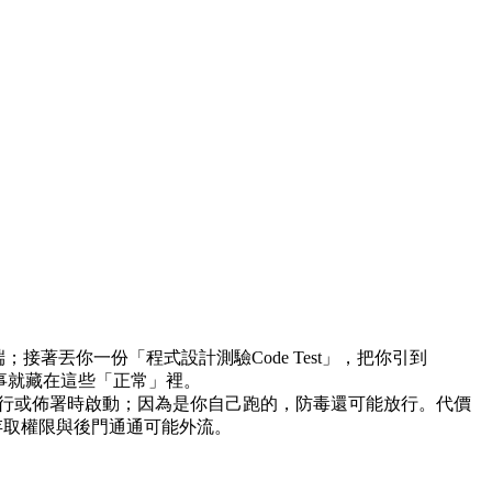
；接著丟你一份「程式設計測驗Code Test」，把你引到
，壞事就藏在這些「正常」裡。
、只在你執行或佈署時啟動；因為是你自己跑的，防毒還可能放行。代價
路存取權限與後門通通可能外流。