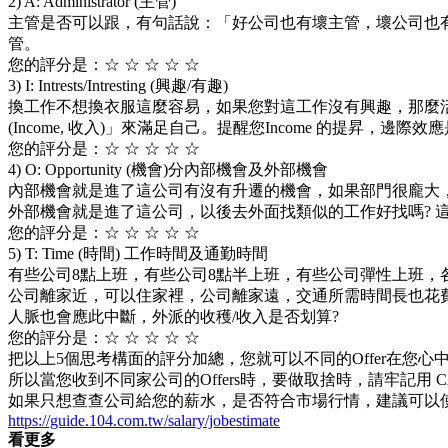
2) A: Administrator (主管)
主管是否可以跟，有句話說：「好公司也有壞主管，壞公司也
管。
您的評分是：☆ ☆ ☆ ☆ ☆
3) I: Intrests/Intresting (興趣/有趣)
換工作不想換衣服這麼容易，如果您對這工作沒有興趣，那麼
(Income, 收入)」來滿足自己。提醒您Income 的提昇，邊際
您的評分是：☆ ☆ ☆ ☆ ☆
4) O: Opportunity (機會)分內部機會及外部機會
內部機會就是進了這公司有沒有升遷的機會，如果部門很龐大
外部機會就是進了這公司，以後去外面找類似的工作好找嗎? 這取決於
您的評分是：☆ ☆ ☆ ☆ ☆
5) T: Time (時間) 工作時間及通勤時間
有些公司8點上班，有些公司8點半上班，有些公司彈性上班，
公司離家近，可以住家裡，公司離家遠，交通所需時間長也花
人脈也會應此中斷，外派的收穫/收入是否划算?
您的評分是：☆ ☆ ☆ ☆ ☆
把以上5個思考構面的評分加總，您就可以不同的Offer在您
所以當您收到不同家公司的Offers時，要做取捨時，請牢記用 C
如果只想查查公司給您的薪水，是否符合市場行情，建議可以使
https://guide.104.com.tw/salary/jobestimate
看更多