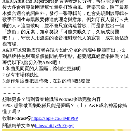
A&R(Artist and Repertoire)是表演者定位分析，每位表演者背
後大多會有專業團隊幫忙量身打造曲風、音樂形象，除了最基
本媒合適合的詞曲外，發行一張專輯前，也會先規劃該專輯在
歌手不同生命階段要傳達的理念與意象。例如守夜人發行＜失
眠的人＞這首歌時，並不會只宣傳這首歌，而是多拉出一個
「療癒」的元素，旭章笑說「可能失眠久了，久病成良醫
吧！」，守夜人用溫柔的嗓音撫慰現代人的寂寞，成功搶佔療
癒市場。
A&R可以幫助表演者在現今如此分眾的市場中脫穎而出，找
到品牌特色與商業價值間的平衡點。想要認真經營樂團嗎？試
著從以下3點切入做A&R吧！
1.和曲風同質的人區隔，讓個性更鮮明
2.保有市場稀缺性
3.創作角度要把握時機，在對的時間點發聲
－－－－－－－－－－－－－－－－－－－－－－－－－－－
－－－－
想聽更多？請到青春通識課Podcast收聽完整內容
EP03 想靠做音樂吃飯只能是夢嗎？（上）A&R成名神器你搞
懂了嗎？
收聽Podcast🎧
https://apple.co/3rMhP9P
閱讀精華文章📖
https://bit.ly/3cE6ggf