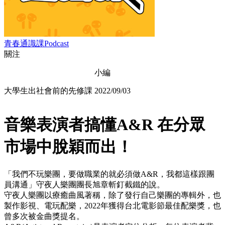
青春通識課Podcast
關注
小編
大學生出社會前的先修課
2022/09/03
音樂表演者搞懂A&R 在分眾
市場中脫穎而出！
「我們不玩樂團，要做職業的就必須做A&R，我都這樣跟團
員溝通」守夜人樂團團長旭章斬釘截鐵的說。
守夜人樂團以療癒曲風著稱，除了發行自己樂團的專輯外，也
製作影視、電玩配樂，2022年獲得台北電影節最佳配樂獎，也
曾多次被金曲獎提名。