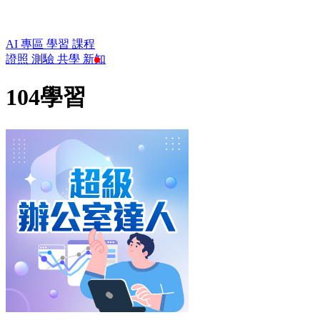
AI 專區
學習
課程
證照
測驗
共學
新知
104學習