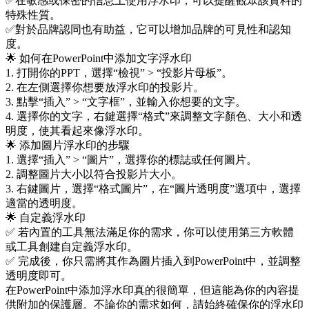
✅在敏感或保密的信息上使用浮水印，可以提醒觀眾該資料的
特殊性質。
✅對於品牌認同也有助益，它可以增加品牌的可見性和認知
度。
🌟 如何在PowerPoint中添加文字浮水印
1. 打開你的PPT，選擇“檢視” > “投影片母板”。
2. 在左側選擇你想要放浮水印的投影片。
3. 點擊“插入” > “文字框”，並輸入你想要的文字。
4. 選擇你的文字，右鍵選擇“格式”來調整文字顏色、大小和透
明度，使其看起來像浮水印。
🌟 添加圖片浮水印的步驟
1. 選擇“插入” > “圖片”，選擇你的標誌或任何圖片。
2. 調整圖片大小以符合投影片大小。
3. 右鍵圖片，選擇“格式圖片”，在“圖片透明度”選項中，選擇
適當的透明度。
🌟 自定義浮水印
✅ 若內置的工具無法滿足你的需求，你可以使用第三方軟體
或工具創建自定義浮水印。
✅ 完成後，你只需將其作為圖片插入到PowerPoint中，並調整
透明度即可。
在PowerPoint中添加浮水印真的很簡單，但這能為你的內容提
供附加的保護層。不論你的需求如何，請始終確保你的浮水印