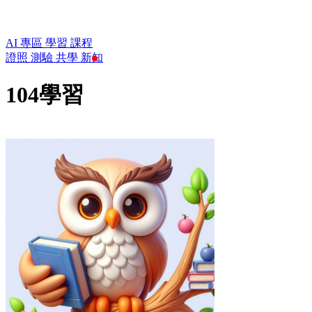
AI 專區
學習
課程
證照
測驗
共學
新知
104學習