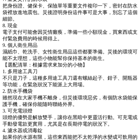
把身份證、健保卡、保險單等重要文件複印一下，密封在防水
袋裡放進地震包。災後證明身份這件事可是大事，別忘了這個
細節。
8. 現金
電子支付可能會因災情癱瘓，準備一些小額現金，買東西或支
付緊急費用的時候用得上。
9. 個人衛生用品
濕紙巾、乾洗手、女性衛生用品這些都要準備。災後的環境可
能不太理想，這些小物能幫你保持基本的衛生。
【選配清單：根據需求來加分的小物】
1. 多用途工具刀
不只是刀子，這種多用途工具刀還有螺絲起子、鉗子、開瓶器
等功能，在緊急狀況下能派上大用場。
2. 防水手機袋
雖然現在大家手機不離身，但災後環境惡劣，有個防水袋能保
護手機，確保你能隨時聯絡外界。
3. 可充電頭燈
頭燈的優勢是解放雙手，讓你在黑暗中更靈活行動。可充電或
手動發電款更實用，尤其是在長期停電的狀況下。
4. 濾水器或消毒錠
如果你的水源有限，這些東西能把不太乾淨的水變成可飲用的