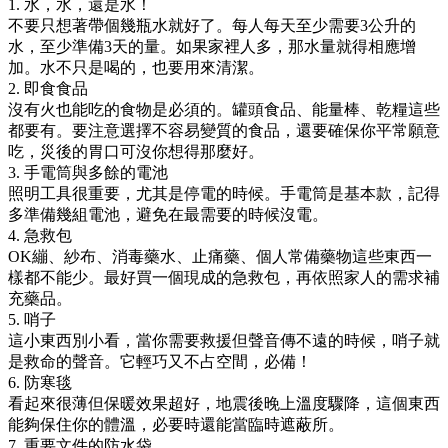
1. 水，水，還是水！
不要只想著帶個幾瓶水就好了。每人每天至少需要3公升的
水，至少準備3天的量。如果家裡人多，那水量就得相應增
加。水不只是喝的，也要用來清潔。
2. 即食食品
沒有火也能吃的食物是必須的。罐頭食品、能量棒、乾糧這些
都要有。要注意選擇不容易變質的食品，還要確保你平常願意
吃，災後的胃口可沒你想得那麼好。
3. 手電筒與多餘的電池
照明工具很重要，尤其是停電的時候。手電筒是基本款，記得
多準備幾組電池，避免在最需要的時候沒電。
4. 急救包
OK繃、紗布、消毒藥水、止痛藥、個人常備藥物這些東西一
樣都不能少。最好買一個現成的急救包，再依照家人的需求補
充藥品。
5. 哨子
這小東西別小看，當你需要救援但聲音傳不遠的時候，哨子就
是救命的聲音。它輕巧又不占空間，必備！
6. 防寒毯
看起來很薄但保暖效果超好，地震後晚上溫度驟降，這個東西
能夠保住你的體溫，必要時還能當臨時遮蔽所。
7. 重要文件的防水袋