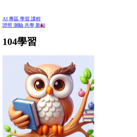
AI 專區
學習
課程
證照
測驗
共學
新知
104學習