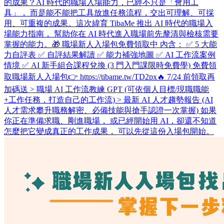
的成果？ ​ AI 時代的職場入場能力，已經不只是「會用工
具」， 而是能不能把工具放進任務流程，交出可理解、可採
用、可重複的成果。 ​ 這次緯育 TibaMe 推出 AI 時代的職場入
場能力指南， 幫助你在 AI 時代進入職場前先釐清與檢核需要
掌握的能力。 ​ 🎁 職場新人入場包免費領取中 內含： ✅ 5 大能
力自評表 ✅ 自評結果解讀 ✅ 能力補強地圖 ✅ AI 工作流案例
情境 ✅ AI 新手組合課程兌換 (3 門入門課限時免費學) 免費領
取職場新人入場包👉 https://tibame.tw/TD2px ​ 🔥 7/24 前領取再
加碼送 > 職場 AI 工作流教練 GPT (可依個人目標/現職職能
+工作任務，打造自己的工作流) > 最新 AI 人才趨勢報告 (AI
人才需求攀升職務解密、必備技能與搶手認證一次掌握) 如果
你正在準備求職、剛進職場， 或已經開始用 AI，卻還不知道
怎麼把它變成真正的工作成果， 可以先從這份入場包開始。 ​