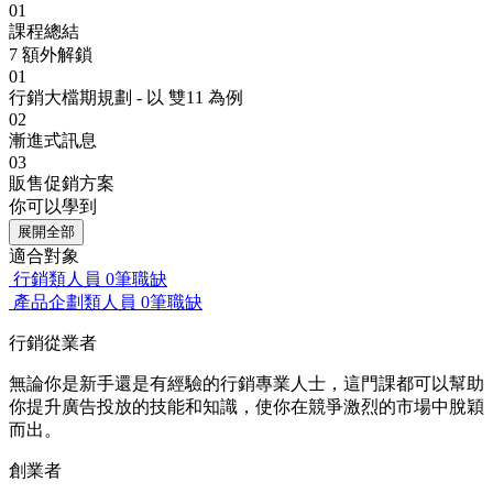
01
課程總結
7
額外解鎖
01
行銷大檔期規劃 - 以 雙11 為例
02
漸進式訊息
03
販售促銷方案
你可以學到
展開全部
適合對象
行銷類人員
0筆職缺
產品企劃類人員
0筆職缺
行銷從業者
無論你是新手還是有經驗的行銷專業人士，這門課都可以幫助
你提升廣告投放的技能和知識，使你在競爭激烈的市場中脫穎
而出。
創業者