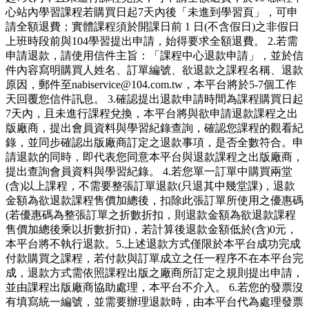
心站內學習課程若購買日起7天內後「未進到學習頁」，可申
請全額退費；實體課程須於開課日前 1 日(不含假日)之非假日
上班時段前與104學習提出申請，始得要求全額退費。 2.若需
申請退款，請使用信件主旨：「課程中心退款申請」，並於信
件內容寫明購買人姓名、訂單編號、欲退款之課程名稱、退款
原因，郵件至nabiservice@104.com.tw，本平台將於5-7個工作
天回覆您信件訊息。 3.確認提出退款申請時間為課程購買日起
7天內，且未進行課程兌換，本平台將與欲申請退款課程之出
版廠商，提出會員資料與學習紀錄查詢，確認您課程的觀看紀
錄，並同步確認出版廠商訂定之退款事項，是否全數符合。申
請退款的同時，即代表您同意本平台與退款課程之出版廠商，
提出查詢會員資料與學習紀錄。 4.若您單一訂單中購買兩堂
(含)以上課程，不需要整張訂單退款(只退其中幾堂課)，退款
金額為欲退款課程售價加總後，扣除此張訂單所使用之優惠碼
(若優惠碼為整張訂單之折數折扣，則退款金額為欲退款課程
售價加總後乘以折數折扣)，若計算後退款金額低於(含)0元，
本平台將不執行退款。5.上述退款方式僅限於本平台成功完成
付款購買之課程，若付款與訂單成立之任一程序不在本平台完
成，退款方式需依照課程出版之廠商所訂定之規則提出申請，
並由課程出版廠商協助處理，本平台不介入。 6.若您的發票沒
有填寫統一編號，並需要辦理退款時，由本平台代為處理發票