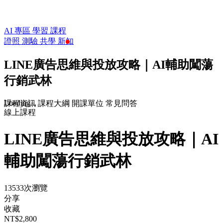
AI 專區
學習
課程
證照
測驗
共學
新知
LINE廣告思維與投放攻略｜AI輔助闖蕩
行銷武林
Loading...
課程資訊
課程大綱
開課單位
常見問答
線上課程
LINE廣告思維與投放攻略｜AI
輔助闖蕩行銷武林
13533次瀏覽
分享
收藏
NT$2,800