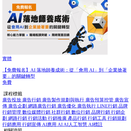
實體
【免費報名】AI 落地師養成術：​從「會用 AI」到「企業搶著
要」的關鍵轉型
免費
課程標籤
廣告投放
廣告行銷
廣告製作規劃與執行
廣告預算控管
廣告宣
傳
廣告企劃
網路廣告行銷
廣告優化
廣告執行
LINE行銷
品牌
行銷管理
數位媒體行銷
社群行銷
數位行銷
品牌行銷
行銷企
劃
網路行銷
行銷活動
行銷推廣
產品行銷
行銷工具
行銷規劃
行銷應用
行銷宣傳
AI應用
AI
AI人工智慧
AI標註
相關證照