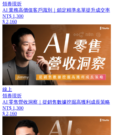
領券現折
AI 業務高價值客戶識別｜鎖定精準名單提升成交率
NT$ 1,300
$ 2,160
線上
領券現折
AI 零售營收洞察｜從銷售數據挖掘高獲利成長策略
NT$ 1,300
$ 2,160