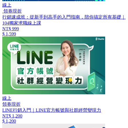
線上
領券現折
行銷速成班：從新手到高手的入門指南，陪你搞定所有基礎｜
104獨家求職線上課
NT$ 999
$ 1,599
線上
領券現折
LINE行銷入門｜LINE官方帳號與社群經營變現力
NT$ 1,200
$ 1,200