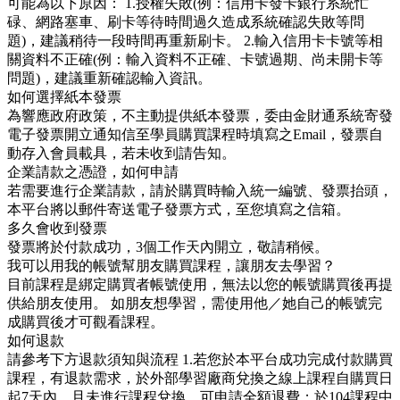
可能為以下原因： 1.授權失敗(例：信用卡發卡銀行系統忙
碌、網路塞車、刷卡等待時間過久造成系統確認失敗等問
題)，建議稍待一段時間再重新刷卡。 2.輸入信用卡卡號等相
關資料不正確(例：輸入資料不正確、卡號過期、尚未開卡等
問題)，建議重新確認輸入資訊。
如何選擇紙本發票
為響應政府政策，不主動提供紙本發票，委由金財通系統寄發
電子發票開立通知信至學員購買課程時填寫之Email，發票自
動存入會員載具，若未收到請告知。
企業請款之憑證，如何申請
若需要進行企業請款，請於購買時輸入統一編號、發票抬頭，
本平台將以郵件寄送電子發票方式，至您填寫之信箱。
多久會收到發票
發票將於付款成功，3個工作天內開立，敬請稍候。
我可以用我的帳號幫朋友購買課程，讓朋友去學習？
目前課程是綁定購買者帳號使用，無法以您的帳號購買後再提
供給朋友使用。 如朋友想學習，需使用他／她自己的帳號完
成購買後才可觀看課程。
如何退款
請參考下方退款須知與流程 1.若您於本平台成功完成付款購買
課程，有退款需求，於外部學習廠商兌換之線上課程自購買日
起7天內，且未進行課程兌換，可申請全額退費；於104課程中