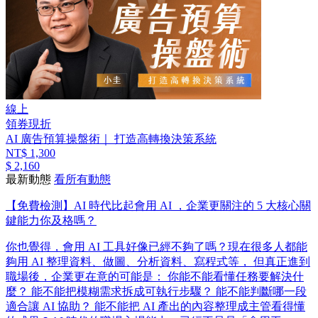
線上
領券現折
AI 廣告預算操盤術｜ 打造高轉換決策系統
NT$ 1,300
$ 2,160
最新動態
看所有動態
【免費檢測】AI 時代比起會用 AI ，企業更關注的 5 大核心關
鍵能力你及格嗎？
你也覺得，會用 AI 工具好像已經不夠了嗎？ ​ 現在很多人都能
夠用 AI 整理資料、做圖、分析資料、寫程式等， 但真正進到
職場後，企業更在意的可能是： 你能不能看懂任務要解決什
麼？ 能不能把模糊需求拆成可執行步驟？ 能不能判斷哪一段
適合讓 AI 協助？ 能不能把 AI 產出的內容整理成主管看得懂