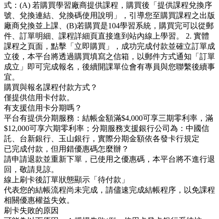
式：(A) 若購買學習廠商提供課程，購買後「提供課程兌換序
號、兌換連結、兌換碼使用說明」，引導您至購買課程之出版
廠商兌換並上課、(B)若購買是104學習系統，購買完可以從郵
件、訂單明細、課程詳細頁直接進到站內線上學習。 2. 實體
課程之頁面，點擊「立即購買」，成功完成付款並確立訂單成
立後，本平台將透過購買填寫之信箱，以郵件方式通知「訂單
成立」即可完成報名，後續開課單位會有專員與您聯繫後續事
宜。
購買與報名課程付款方式？
僅提供信用卡付款。
有支援信用卡分期嗎？
平台有提供分期服務：結帳金額滿$4,000可享三期零利率，滿
$12,000可享六期零利率；分期服務支援銀行公司為：中國信
託、台新銀行、玉山銀行，實際分期金額依各發卡行規定
已完成付款，但用錯優惠碼怎麼辦？
請申請退款並重新下單，已使用之優惠碼，本平台將不進行退
回，敬請見諒。
線上刷卡後訂單狀態顯示「待付款」
代表您的結帳流程尚未完成，請儘速完成結帳程序，以免課程
相關優惠權益失效。
刷卡失敗的原因