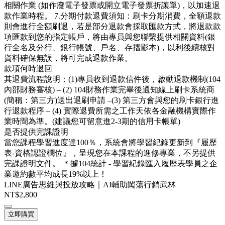
相關作業 (如作廢電子發票或開立電子發票折讓單)，以加速退
款作業時程。 7.分期付款退費須知：刷卡分期消費，全額退款
則會進行全額刷退，若是部分退款會採取匯款方式，將退款款
項匯款到您的指定帳戶，將由專員與您聯繫提供相關資料(銀
行全名及分行、銀行帳號、戶名、存摺影本)，以利後續核對
資料確保無誤，將可完成退款作業。
款項何時退回
其退費流程說明：(1)專員收到退款信件後，啟動退款機制(104
內部財務審核) – (2) 104財務作業完畢後通知線上刷卡系統商
(簡稱：第三方)送出退刷申請 –(3) 第三方會與您的刷卡銀行進
行退款程序 – (4) 實際退費所需之工作天依各金融機構實際作
業時間為準。(建議您可留意進2-3期的信用卡帳單)
是否提供完課證明
當您課程學習進度達100％，系統會將學習紀錄更新到『履歷
表-資格認證欄位』，呈現您在本課程的進修專業，不另提供
完課證明文件。 ＊據104統計 - 學習紀錄匯入履歷表學員之企
業邀約數平均成長19%以上！
LINE廣告思維與投放攻略｜AI輔助闖蕩行銷武林
NT$2,800
立即購買