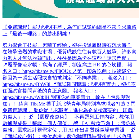
【免費課程】能力明明不差，為何面試邀約總是不來？求職路
上「最後一哩路」的勝出關鍵！
努力學會了技能、累積了經驗，卻在投遞履歷時石沉大海？
在競爭激烈的求職市場，優質職缺往往有數百人競爭。許多實
力派人才無法脫穎而出，往往是因為卡在這些「隱形門檻」：
📍履歷像流水帳：寫滿了經歷，卻沒寫進 HR 的心坎裡。 報
名入口：https://tibame.tw/F8OUz 📍第一印象吃虧：技術滿分，
卻因為一張生活照或自拍被判定「不夠專業」。 報名入口：
https://tibame.tw/BhW8l 📍面試雞同鴨講：明明有實力，卻抓不
住面試官提問背後的真正意圖。 報名入口：
https://tibame.tw/WtbIH 別讓你的專業實力，輸在「包裝與對
焦」！ 緯育 TibaMe 攜手新北勢青年局特別為求職者打造 3 門
免費實戰課， 助你從「求職者」進化為企業搶著要的「即戰
力職人」： 🎁 【履歷改寫術】：不再羅列工作內容，教你用
數據與成果「翻譯」個人價值。 🎁 【AI 數位形象】：帶你依
職務、需求設計視覺定位，用 AI 產出高質感職場專業照。 🎁
【面試攻心術】：換位思考，教你聽懂職缺背後的「求救訊