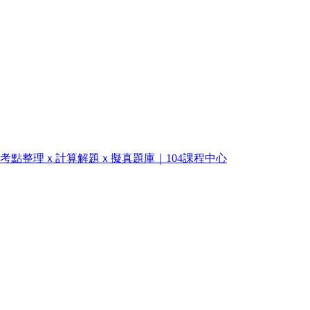
初級｜考點整理ｘ計算解題ｘ擬真題庫｜104課程中心