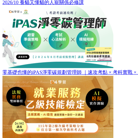
2026/10 養貓又懂貓的人寵關係必修課
零基礎也懂的iPAS淨零碳規劃管理師 ｜速攻考點 × 考科實戰 ×