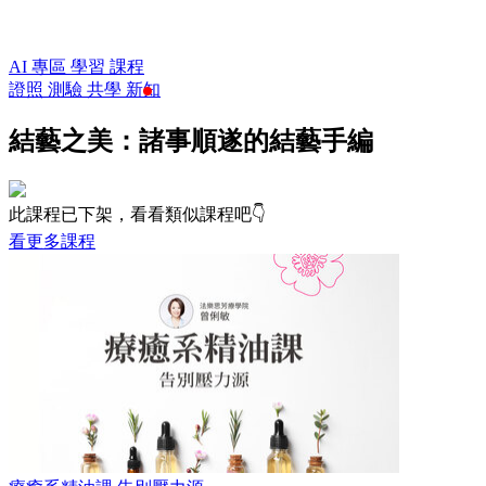
AI 專區
學習
課程
證照
測驗
共學
新知
結藝之美：諸事順遂的結藝手編
此課程已下架，看看類似課程吧👇
看更多課程