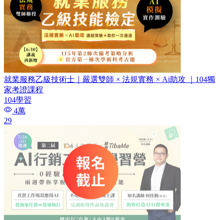
就業服務乙級技術士｜嚴選雙師 × 法規實務 × Ai助攻 ｜104獨
家考證課程
104學習
4萬
29