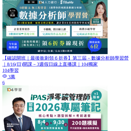
【確認開班｜最後衝刺領６折券】第三屆－數據分析師學習營
｜8/16(日)開課－3週假日線上直播課｜104獨家
104學習
3萬
6