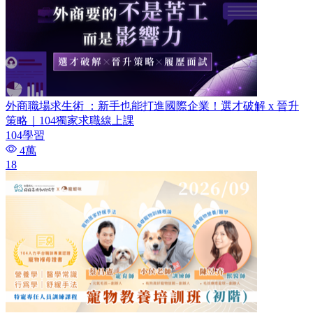
外商職場求生術 ：新手也能打進國際企業！選才破解 x 晉升
策略｜104獨家求職線上課
104學習
4萬
18