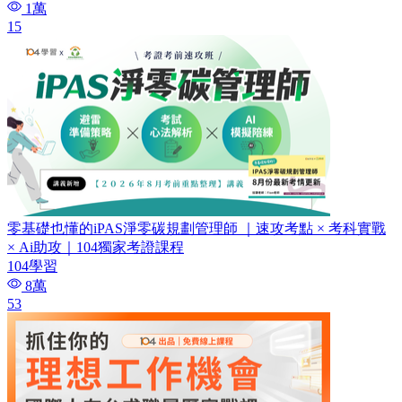
1萬
15
零基礎也懂的iPAS淨零碳規劃管理師 ｜速攻考點 × 考科實戰
× Ai助攻｜104獨家考證課程
104學習
8萬
53