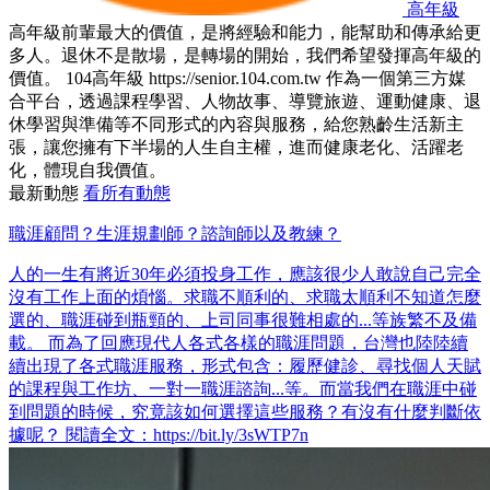
高年級
高年級前輩最大的價值，是將經驗和能力，能幫助和傳承給更
多人。退休不是散場，是轉場的開始，我們希望發揮高年級的
價值。 104高年級 https://senior.104.com.tw 作為一個第三方媒
合平台，透過課程學習、人物故事、導覽旅遊、運動健康、退
休學習與準備等不同形式的內容與服務，給您熟齡生活新主
張，讓您擁有下半場的人生自主權，進而健康老化、活躍老
化，體現自我價值。
最新動態
看所有動態
職涯顧問？生涯規劃師？諮詢師以及教練？
人的一生有將近30年必須投身工作，應該很少人敢說自己完全
沒有工作上面的煩惱。求職不順利的、求職太順利不知道怎麼
選的、職涯碰到瓶頸的、上司同事很難相處的...等族繁不及備
載。 而為了回應現代人各式各樣的職涯問題，台灣也陸陸續
續出現了各式職涯服務，形式包含：履歷健診、尋找個人天賦
的課程與工作坊、一對一職涯諮詢...等。而當我們在職涯中碰
到問題的時候，究竟該如何選擇這些服務？有沒有什麼判斷依
據呢？ 閱讀全文：https://bit.ly/3sWTP7n