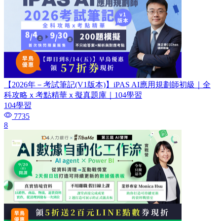
【2026年－考試筆記(V1版本)】iPAS AI應用規劃師初級｜全
科攻略ｘ考點精華ｘ擬真題庫｜104學習
104學習
7735
8