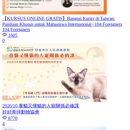
【KURSUS ONLINE GRATIS】Bangun Karier di Taiwan:
Panduan Khusus untuk Mahasiswa Internasional | 104 Foreigners
104 Foreigners
1605
0
2026/10 養貓又懂貓的人寵關係必修課
好好善待動物協會
8770
4