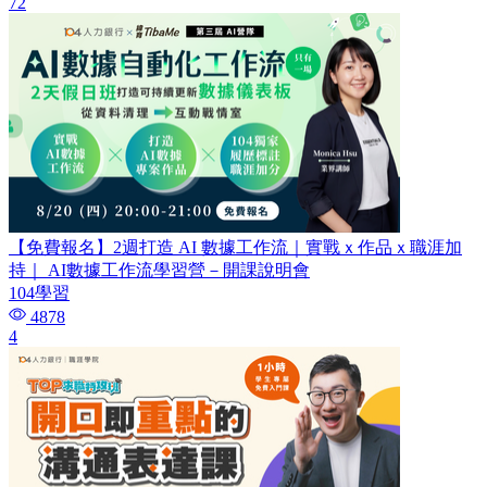
72
【免費報名】2週打造 AI 數據工作流｜實戰ｘ作品ｘ職涯加
持｜ AI數據工作流學習營－開課說明會
104學習
4878
4