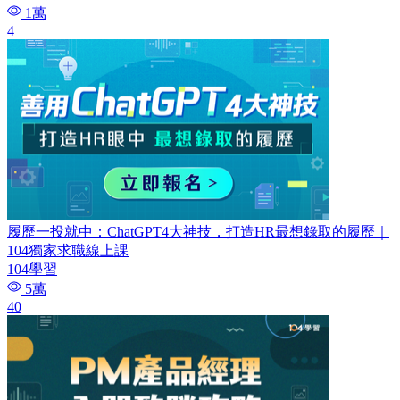
1萬
4
履歷一投就中：ChatGPT4大神技，打造HR最想錄取的履歷｜
104獨家求職線上課
104學習
5萬
40