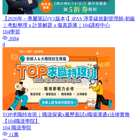
【2026年－專屬筆記(V1版本)】iPAS 淨零碳規劃管理師-初級
｜考點整理ｘ計算解題ｘ擬真題庫｜104課程中心
104學習
2694
4
TOP求職特攻班｜職涯探索x履歷面試x職場溝通x法律實務
【104職涯學院】
104 職涯學院
11萬