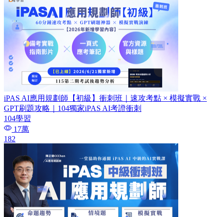
iPAS AI應用規劃師【初級】衝刺班｜速攻考點 × 模擬實戰 ×
GPT刷題攻略｜104獨家iPAS AI考證衝刺
104學習
17萬
182