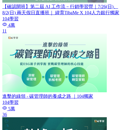
【確認開班】第二屆 AI 工作流－行銷學習營｜7/26(日)、
8/2(日) 兩天假日直播班｜ 緯育TibaMe X 104人力銀行獨家
104學習
4萬
11
進擊的綠領 - 碳管理師的養成之路 ｜104獨家
104學習
5萬
36