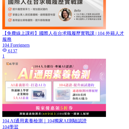
【免費線上課程】國際人在台求職履歷實戰課 | 104 外籍人才
服務
104 Foreigners
6137
1
104 AI通用素養檢測｜104獨家AI測驗認證
104學習