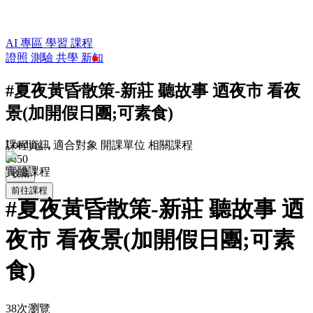
AI 專區
學習
課程
證照
測驗
共學
新知
#夏夜黃昏散策-新莊 聽故事 迺夜市 看夜
景(加開假日團;可素食)
Loading...
課程資訊
適合對象
開課單位
相關課程
$450
實體課程
收藏
前往課程
#夏夜黃昏散策-新莊 聽故事 迺
夜市 看夜景(加開假日團;可素
食)
38次瀏覽