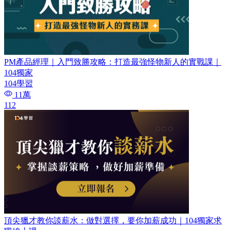
PM產品經理｜入門致勝攻略：打造最強怪物新人的實戰課｜
104獨家
104學習
11萬
112
頂尖獵才教你談薪水：做對選擇，要你加薪成功｜104獨家求