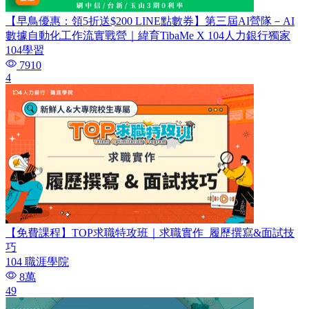
【早鳥優惠：領5折送$200 LINE點數券】第三屆AI營隊－AI
數據自動化工作流實戰營｜緯育TibaMe X 104人力銀行獨家
104學習
7910
4
【免費課程】TOP求職特攻班｜求職實作_履歷撰寫&面試技
巧
104 職涯學院
8萬
49