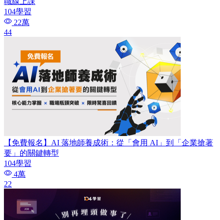
職線上課
104學習
22萬
44
【免費報名】AI 落地師養成術：​從「會用 AI」到「企業搶著
要」的關鍵轉型
104學習
4萬
22