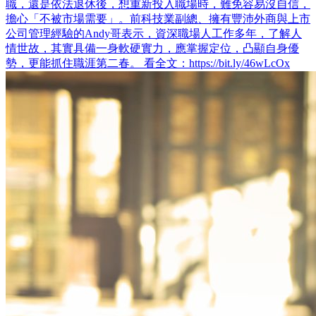
職，還是依法退休後，想重新投入職場時，難免容易沒自信，
擔心「不被市場需要」。前科技業副總、擁有豐沛外商與上市
公司管理經驗的Andy哥表示，資深職場人工作多年，了解人
情世故，其實具備一身軟硬實力，應掌握定位，凸顯自身優
勢，更能抓住職涯第二春。 看全文：https://bit.ly/46wLcOx