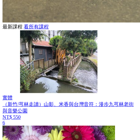
最新課程
看所有課程
實體
（新竹/芎林走讀）山影、米香與台灣音符：漫步九芎林老街
與音樂公園
NT$ 550
6