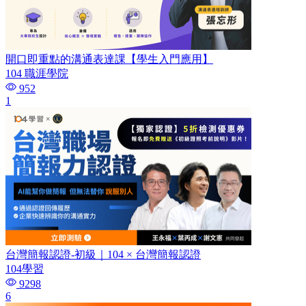
開口即重點的溝通表達課【學生入門應用】
104 職涯學院
952
1
台灣簡報認證-初級｜104 × 台灣簡報認證
104學習
9298
6