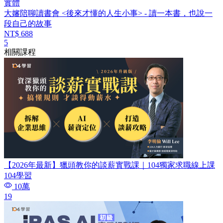
實體
大嬸陪聊讀書會 <後來才懂的人生小事> - 讀一本書，也說一
段自己的故事
NT$ 688
5
相關課程
【2026年最新】獵頭教你的談薪實戰課｜104獨家求職線上課
104學習
10萬
19