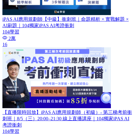
iPAS AI應用規劃師【中級】衝刺班｜命題精析 × 實戰解題 ×
AI刷題​｜104獨家iPAS AI考證衝刺
104學習
2萬
16
【直播限時回放】iPAS AI應用規劃師（初級）- 第三梯考前衝
刺班｜8/5（三）20:00–21:30 線上直播講座｜104獨家iPAS AI
考證衝刺
104學習