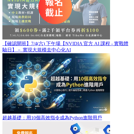
【確認開班】7/4(六) 下午場【NVIDIA 官方 AI 課程 - 實戰體
驗日】－ 實現大規模去中心化AI
超越基礎：用10個高效指令成為Python進階用戶