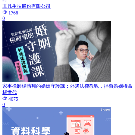
非凡生技股份有限公司
1766
0
家事律師楊晴翔的婚姻守護課：外遇法律教戰，捍衛婚姻權益
橘世代
4075
0