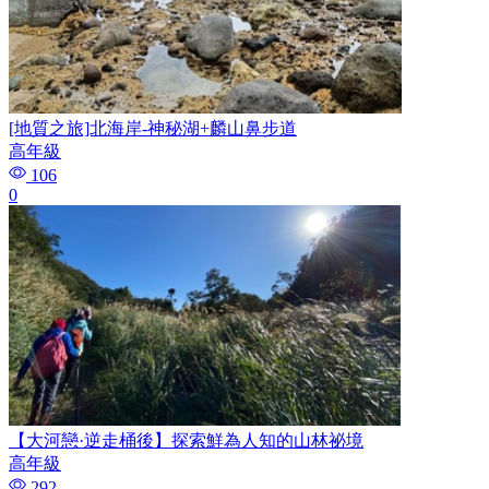
[地質之旅]北海岸-神秘湖+麟山鼻步道
高年級
106
0
【大河戀·逆走桶後】探索鮮為人知的山林祕境
高年級
292