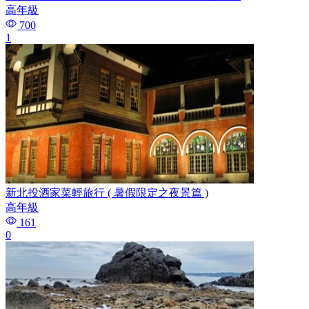
高年級
700
1
新北投酒家菜輕旅行 ( 暑假限定之夜景篇 )
高年級
161
0