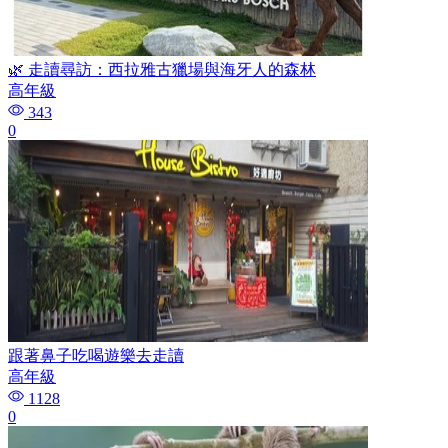
🌿 走讀尋訪：西拉雅古獵場與海牙人的森林
高年級
343
0
跟著鼻子吃喝遊樂去走讀
高年級
1128
0