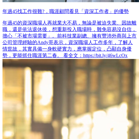
年過45找工作很難?，職涯顧問看見「資深工作者」的優勢
年過45的資深職場人再就業大不易，無論是被迫失業、因故離
職，還是依法退休後，想重新投入職場時，難免容易沒自信，
擔心「不被市場需要」。前科技業副總、擁有豐沛外商與上市
公司管理經驗的Andy哥表示，資深職場人工作多年，了解人
情世故，其實具備一身軟硬實力，應掌握定位，凸顯自身優
勢，更能抓住職涯第二春。 看全文：https://bit.ly/46wLcOx