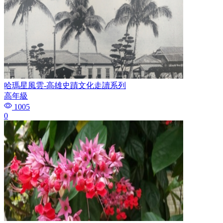
哈瑪星風雲-高雄史蹟文化走讀系列
高年級
1005
0