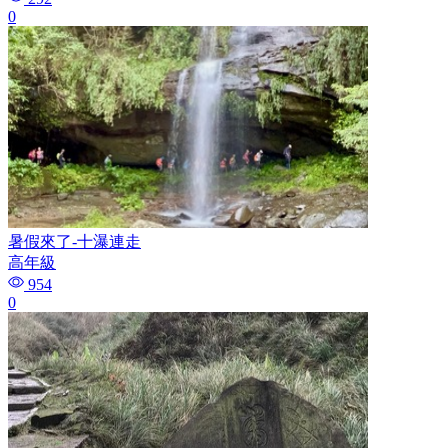
0
暑假來了-十瀑連走
高年級
954
0