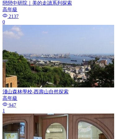
戀戀中研院｜美的走讀系列探索
高年級
2137
0
淺山森林學校-西壽山自然探索
高年級
947
1