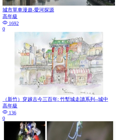
城市單車漫遊-愛河探源
高年級
1692
0
（新竹）穿越古今三百年: 竹塹城走讀系列--城中
高年級
136
0