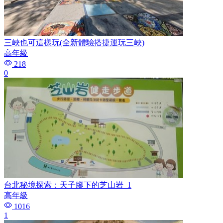
三峽也可這樣玩(全新體驗搭捷運玩三峽)
高年級
218
0
台北秘境探索：天子腳下的芝山岩_1
高年級
1016
1