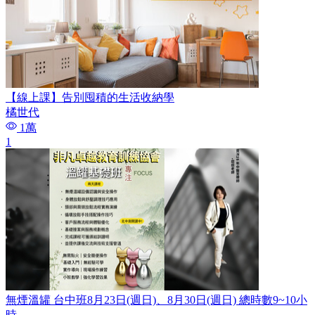
【線上課】告別囤積的生活收納學
橘世代
1萬
1
無煙溫罐 台中班8月23日(週日)、8月30日(週日) 總時數9~10小
時