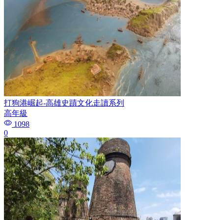
打狗港崛起-高雄史蹟文化走讀系列
高年級
1098
0