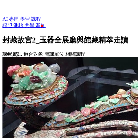
AI 專區
學習
課程
證照
測驗
共學
新知
封藏故宮2_玉器全展廳與館藏精萃走讀
Loading...
課程資訊
適合對象
開課單位
相關課程
$500
收藏
前往課程