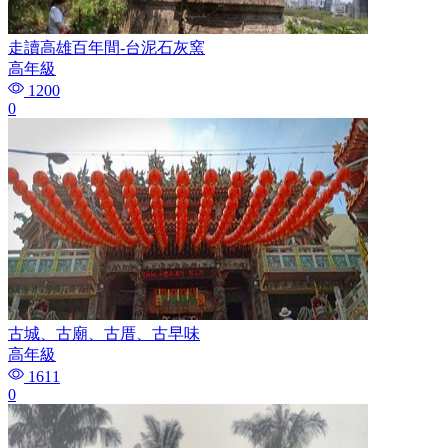
走讀高雄百年間-台泥石灰窯
高年級
1200
0
古城、古廟、古厝、古早味
高年級
1611
0