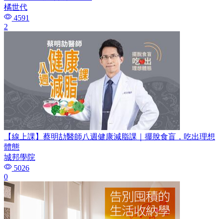
橘世代
4591
2
【線上課】蔡明劼醫師八週健康減脂課｜擺脫食盲，吃出理想
體態
城邦學院
5026
0