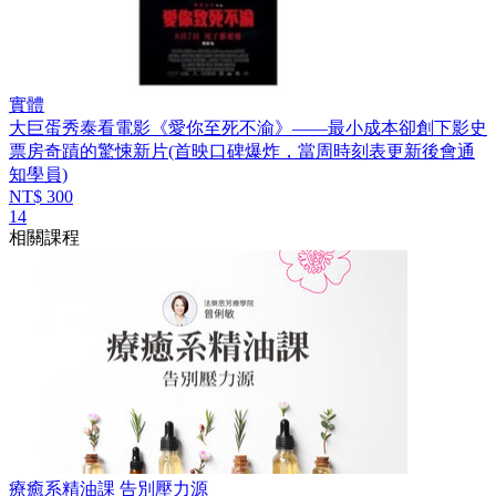
實體
大巨蛋秀泰看電影《愛你至死不渝》——最小成本卻創下影史
票房奇蹟的驚悚新片(首映口碑爆炸，當周時刻表更新後會通
知學員)
NT$ 300
14
相關課程
療癒系精油課 告別壓力源