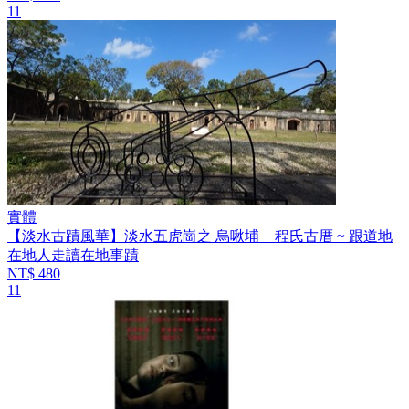
11
實體
【淡水古蹟風華】淡水五虎崗之 烏啾埔 + 程氏古厝 ~ 跟道地
在地人走讀在地事蹟
NT$ 480
11