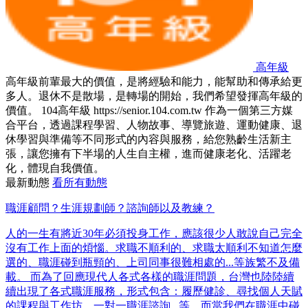
高年級
高年級前輩最大的價值，是將經驗和能力，能幫助和傳承給更
多人。退休不是散場，是轉場的開始，我們希望發揮高年級的
價值。 104高年級 https://senior.104.com.tw 作為一個第三方媒
合平台，透過課程學習、人物故事、導覽旅遊、運動健康、退
休學習與準備等不同形式的內容與服務，給您熟齡生活新主
張，讓您擁有下半場的人生自主權，進而健康老化、活躍老
化，體現自我價值。
最新動態
看所有動態
職涯顧問？生涯規劃師？諮詢師以及教練？
人的一生有將近30年必須投身工作，應該很少人敢說自己完全
沒有工作上面的煩惱。求職不順利的、求職太順利不知道怎麼
選的、職涯碰到瓶頸的、上司同事很難相處的...等族繁不及備
載。 而為了回應現代人各式各樣的職涯問題，台灣也陸陸續
續出現了各式職涯服務，形式包含：履歷健診、尋找個人天賦
的課程與工作坊、一對一職涯諮詢...等。而當我們在職涯中碰