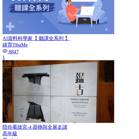
AI資料科學家【 聽課全系列 】
緯育TibaMe
8847
1
陪你看故宮-4 器物與全展走讀
高年級