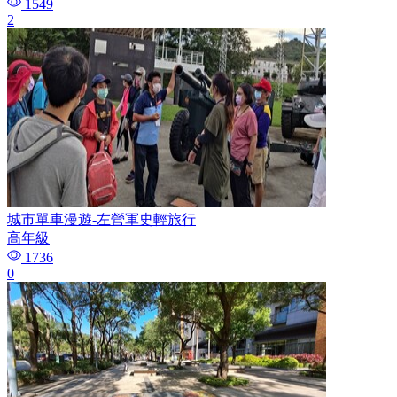
1549
2
城市單車漫遊-左營軍史輕旅行
高年級
1736
0