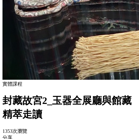
實體課程
封藏故宮2_玉器全展廳與館藏
精萃走讀
1353次瀏覽
分享