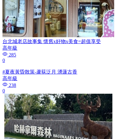
台北城老店故事集 懷舊x好物x美食=超值享受
高年級
285
0
#夏夜黃昏散策-蘆荻泛月 湧蓮古香
高年級
238
0