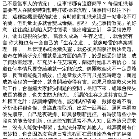
己不是當事人的情況），但事情哪有這麼簡單？ 每個組織都
需要有人在關鍵時刻暫時打破標準流程，讓事情可以往下推
動。這種臨機應變的做法，有時候對組織來說是一帖非吃不可
的藥，但劑量太多就會變成毒藥。那些「先把事情做完」的好
意，往往讓組織陷入惡性循環：搬出權宜之計、承受績效壓
力、做出短視的決策。 當救火成為「生存之道」，就會變有
害 你大概也有一套自己的「生存之道」。就像哈雷的專案經
理一樣，一旦管理系統逐漸失靈，就必須另闢蹊徑解決問題。
道奇在博德研究所裡就是這方面的高手，於是她受到提拔，成
了實驗室經理。研究所主任艾瑞克．蘭德對她非常有信心，知
道任何事情只要交給她就一定能完成。偶爾救個火不一定是壞
事，反而還能提升績效。但是當救火不再只是臨時應急，而是
成為流程的一部分，就會開始變得有害。如果只能靠救火來推
動工作，會壓縮大家解決問題的空間，長期下來，組織會喪失
成長的機會，也失去防火能力。 所謂的生存之道其實就是一
堆權宜之計：該訓練卻跳過、該測試卻省略、數據忽略不看、
分析做得很倉促、會議直接取消、出差一延再延、逼同事調整
優先順序、自己熬夜硬撐、即興發明新捷徑。有時候這些小手
段真的能激發創新，但這些招數通常不為人知，因為這只是求
生，沒有人能從中學習，也無法分享給其他人。就算偶爾有什
麼妙招，也會因為沒寫進日常流程而在最後淪為合作的絆腳