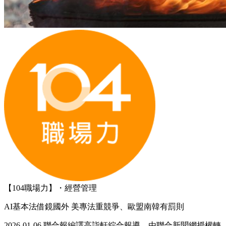
【104職場力】・經營管理
AI基本法借鏡國外 美專法重競爭、歐盟南韓有罰則
2026-01-06 聯合報編譯高詣軒綜合報導 由聯合新聞網授權轉