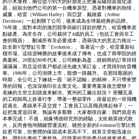
的小木屋裡，兩位從小到大的好朋友正把蕃茄罐頭當成化油
器，組裝出他們公司的第一台機車原型。憑著對機車的熱情，
威廉．哈雷（William Harley）與亞瑟．戴維森（Arthur
Davidson）一起創辦了公司，後來成為全球最經典的品牌。
76年後，面對本田的激烈競爭與銀行貸款的壓力，哈雷機車差
點破產。為求生存，公司裁掉了4成的員工（包括工會與非工
會的職員）、刪減所有非必要成本，憑藉強大的意志力推出一
款全新V型雙缸引擎「Evolution」。靠著這一步，哈雷重新站
穩市場。這段逆轉勝的故事後來成了傳奇，也成了商學院的經
典案例。20世紀80年代末，公司轉虧為盈，經銷商的訂單排得
滿滿滿，而且這些客戶都必須先繳大筆訂金，才買得到哈雷機
車。1986年，公司掛牌上市，股價一路飆升。 在那段艱困的
時期，全公司上下練就一股「絕不認輸」的精神，不只帶來豐
厚的回報，也深深烙印在企業文化。重要專案落後怎麼辦？
老練的主管立刻跳進來解決。賓州的工廠出狀況？ 密爾瓦基
的工程師馬上拎著行李，帶著一整箱零件，搭最近的一班飛機
趕過去。產線來不及交貨？ 工會員工以及職員捲起袖子，一
起把進度追回來。無論有多艱難，大家都很自豪：我們就是有
本事完成！ 不過，就像博德研究所的經驗，太依賴英雄式救
火，反而會拖垮關鍵營運流程。雖然全新的Evolution引擎比舊
款更可靠，但整體的保固成本居高不下。就算主管能迅速出
動，飛到出事的工廠救急，但隨著哈雷的產品線越來越多，把