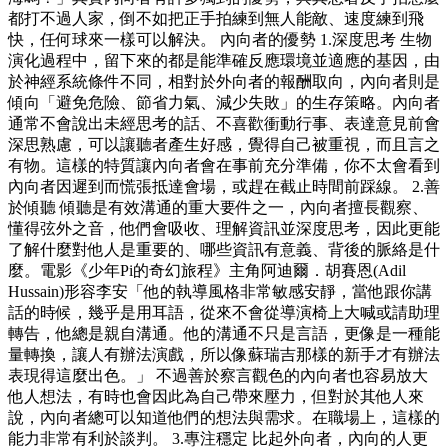
都打不過人家，倒不如把正手拍練到無人能敵、速度練到飛
快，任何球來一樣可以解決。 內向者的優勢 1.深度思考 生物
演化過程中，留下來的都是能準確反應環境並適應的基因，由
於神經系統條件不同，相對於外向者的報酬取向，內向者則是
傾向「避免危險、節省力氣、減少失敗」的生存策略。內向者
通常不會說出未經思考的話、不喜歡衝動行事、表達意見前會
深思熟慮，可以讓聽者產生好感，覺得自己被重視，而且言之
有物。這樣的特質讓內向者會在事前充分準備，你不太會看到
內向者因遲到而慌張抵達會場，或趕在截止時間前踩線。 2.善
於傾聽 傾聽是有效溝通的重大要件之一，內向者擅長觀察、
懂得弦外之音，他們會吸收、理解資訊並深度思考，因此更能
了解什麼對他人是重要的、哪些資訊有意義、背後的脈絡是什
麼。電影《少年Pi的奇幻旅程》主角阿迪爾．胡賽恩(Adil
Hussain)形容李安「他的執導風格非常敏感安靜，當他跟你講
話的時候，幾乎是用耳語，從來不會從導演椅上大喊或請助理
轉告，他總是親自溝通。他的溝通不只是言語，更像是一種能
量轉換，讓人有辦法演戲，所以像蘇瑞吉那樣的新手才有辦法
表現得這麼出色。」 不過善於察言觀色的內向者也容易放大
他人想法，有時也會因此為自己帶來壓力，但對於其他人來
說，內向者總可以知道他們的想法與需求。在職場上，這樣的
能力非常有利於談判。 3.專注穩定 比起外向者，內向的人更