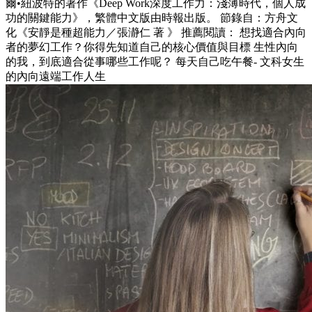
爾•紐波特的著作《Deep Work深度工作力：淺薄時代，個人成
功的關鍵能力》，繁體中文版由時報出版。 節錄自：方舟文
化《安靜是種超能力／張瀞仁 著 》 推薦閱讀： 想找適合內向
者的夢幻工作？你得先知道自己的核心價值與目標 生性內向
的我，到底適合從事哪些工作呢？ 每天自己吃午餐- 文科女生
的內向遠端工作人生