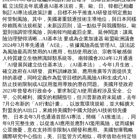
載 立法院去年底通過AI基本法前，美、歐、日、韓都已相繼
制訂AI專法或政策計畫，目標不外乎推進AI研發並明定應如
何管制風險。其中，美國著重競逐技術主導地位，與日本同樣
仰賴既有法規框架，未新設罰則，這一點似乎與我國類似。歐
盟則強調管理風險，與南韓均能處罰企業。 延伸閱讀：讓風
險治理變得清晰…AI基本法 要成為企業加速器 歐盟歐洲議會
2024年3月率先通過「AI法」，依據風險高低管理AI。該法認
為風險最高而禁用的AI應用，包括使用政治、宗教等敏感個
人特質建立生物辨識歸類系統等。 南韓國會2024年12月通過
「AI發展與建立信任基本法」（AI基本法），今年1月生效，
確立政府在AI研發、資料訓練政策、應用推廣等方面提供支
持的基礎，同時定義作為監管目標的高風險AI和生成式AI，
防止技術限制或AI誤用濫用導致的潛在問題。 美國拜登政府
2023年曾發布行政命令，要求制定AI使用過程涉及安全、公
平、公民權利、國安的相關指引，但川普新政府未延續，去年
7月公布新的「AI行動計畫」，以放寬環境規範，並大幅擴大
對盟友的AI出口，來維持美國對中國大陸的AI技術領先優
勢。 日本去年5月也通過首部AI專法，簡稱「AI推進法」，同
年9月完整生效，以促進AI應用並應對AI濫用風險，從而緩解
公眾擔憂，意在支持而非限制AI開發和應用。 美國智庫戰略
國際研究中心指出，美、日監管方式相似，尋求借助在特定領