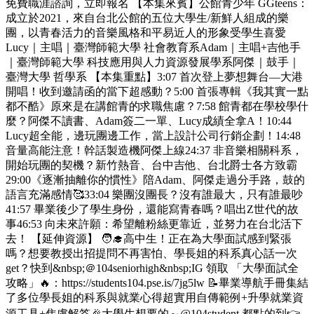
免費職涯諮詢，立即報名 【本集來賓】公館青少年 GGteens：
成立於2021，來自台北公館的五位大學生/新鮮人組成的樂
團，以青春活力的音樂風格和平易近人的形象受學生喜愛
Lucy｜主唱｜臺灣師範大學 社會教育系Adam｜主唱+吉他手
｜臺灣師範大學 科技應用與人力資源發展學系阿傑｜鼓手｜
臺灣大學 哲學系 【本集重點】3:07 首次登上夢想舞台—大港
開唱！收到邀請函的當下超感動？5:00 首張專輯《我其實一點
都不酷》原來是在講館青的求職焦慮？7:58 館青都在學校學什
麼？阿傑不讀書、Adam簽二一單、Lucy成績全拿A！10:44
Lucy超全能，邊玩團邊工作，當上設計公司行銷企劃！14:48
音量高能注意！幹話製造機阿傑上線24:37 非音樂相關科系，
開始玩團的契機？新竹熱音、台中吉他、台北爵士各方致霸
29:00《逐漸抽離你的慣性》陪Adam、阿傑走過分手路，鼓的
語言充滿感情🥰33:04 樂團沒團長？沒有誰最大，只有誰最吵
41:57 畢業後少了學生身份，還能寫青春嗎？唱出Z世代的故
事46:53 向未來許願：希望離粉絲更靠近，並努力在台北活下
去！ 【延伸資源】 🧑‍🎓高中生！正在為大學面試感到緊張
嗎？想要教授出招提問不再害怕、學長姐的科系真心話一次
get？快到&nbsp;＠104seniorhigh&nbsp;IG 領取 「大學面試全
攻略」🔥：https://students104.pse.is/7jg5lw 📝畢業導航手冊集結
了多位學長姐的科系與就業心得超實用自傳範例+升學就業資
源工具+焦慮解答🎉大學生想要的～@104student 都點的到👉