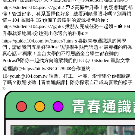
https://students104.pse.is/7jg5h2 🧑‍🔬高職生升學上的疑慮我們都
懂！管道好多、科系選擇也好多...總看到頭暈眼花嗎？別再煩
惱～104 高職生 IG 預備了最澎湃的資源禮包給你：
https://students104.pse.is/7jg5kk 揪朋友完成任務一起領～🏫104
升學就業地圖3分鐘測出你適合的科系👉
https://guide.104.com.tw/career/?utm_s 喜歡青春通識課的同學
們，請給我們五星好評🌟✅訪談學生熱門話題 ✅最赤裸的科系
真心話 ✅獨家！全台大學的不可思議全台學生都在聽的
Podcast🎙️陪你一起找方向追蹤我們的 IG @104student重點文章
這裡讀👉https://bit.ly/3NGC28L✉合作邀約：
104youth@104.com.tw 課業、打工、社團、愛情學分你都歐趴
了嗎？歡迎收聽【青春通識課】陪你探索自己成為喜歡的樣子
✨