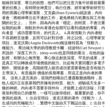
能維持深度、專注的狀態，他們可以把注意力集中於眼前最重
要的任務上，長時間全神貫注，執行任務。經常被學術研究引
用的英國心理學家漢斯．艾克森(Hans Eysenck)就說過，內向
者會「將精神專注在手邊的工作，避免將精力耗費在與工作無
關的社交上。」另外，因為內向者「穩定」的特質，不會注重
短期的結果，相較於外向者適合短期可以看到成效的專案，內
向者是「成功需要等待」的代言人。 4.具有恆毅力 內向者較
不容易輕言放棄，反而可以針對目標，持之以恆。心理學家安
琪拉．達克沃斯(Angela Duckworth)稱這種特質為「恆毅力」
種能力。 喬治城大學的助理教授卡爾．紐波特(Carl Newport )
所說的「深度工作力」(deep work)也是同樣的看法，在他的論
點裡，有辦法心無旁鶩、專心致志創造深度、罕見的成果，才
是真正可以轉換成市場價值的能力。比起每天要回覆許多電子
郵件、開很多會，高階經理人能否成功更需要看他是否有能力
主導深入、有意義與 價值的長期專案，而這正是內向者的專
長。 沒有人是完美的，當我們怨嘆自己遭遇艱難挑戰時，其
他人或許正在羨慕我們所擁有的特質、能力、經驗或天生多一
條的神經。內向者不需要非得外向，才能爬上成功頂端；只要
善加利用自己的優勢，一樣可以做得很好。最重要的是，你不
會因此崩潰。 1. 出自安琪拉．達克沃斯的著作《恆毅力：人
生成功的究極能力》，繁體中文版由天下雜誌出版。2. 出自卡