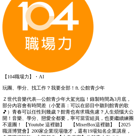
【104職場力】・AI
玩團、學分、找工作？我要全部！ft. 公館青少年
Ｚ世代音樂代表—公館青少年大駕光臨！錄製時間為3月底，
部分內容會有時間差（小驚喜：可以在節目中聽到館青的歌
🎵）青春可以任性到幾歲？館青也有求職焦慮？人生煩惱大公
開！音樂、學分、戀愛全都要，寧可當雷組員，也要繼續練團
不退團！ 【Youtube 這裡聽】 【MixerBox這裡聽】 【2025
職涯博覽會】200家企業現場徵才，還有19場知名企業講座，