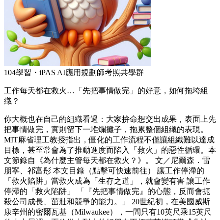
104學習・iPAS AI應用規劃師考照共學群
工作每天都在救火…「先把事情做完」的好意，如何拖垮組
織？
你大概也在自己的組織看過：大家拚命想交出成果，表面上先
把事情做完，實則留下一堆爛攤子，拖累整個組織的表現。
MIT麻省理工教授指出，僵化的工作流程不僅讓組織難以達成
目標，甚至常會為了推動進度而陷入「救火」的惡性循環。本
文節錄自《為什麼主管每天都在救火？》。 文／尼爾森．雷
朋寧、祁富彤 本文目錄（點擊可快速前往） 讓工作停滯的
「救火陷阱」當救火成為「生存之道」，就會變有害 讓工作
停滯的「救火陷阱」 「『先把事情做完』的心態，反而會扼
殺公司成長、茁壯和競爭的能力。」 20世紀初，在美國威斯
康辛州的密爾瓦基（Milwaukee），一間只有10英尺乘15英尺