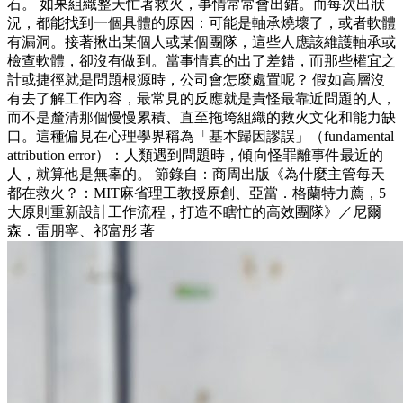
石。 如果組織整天忙著救火，事情常常會出錯。而每次出狀
況，都能找到一個具體的原因：可能是軸承燒壞了，或者軟體
有漏洞。接著揪出某個人或某個團隊，這些人應該維護軸承或
檢查軟體，卻沒有做到。當事情真的出了差錯，而那些權宜之
計或捷徑就是問題根源時，公司會怎麼處置呢？ 假如高層沒
有去了解工作內容，最常見的反應就是責怪最靠近問題的人，
而不是釐清那個慢慢累積、直至拖垮組織的救火文化和能力缺
口。這種偏見在心理學界稱為「基本歸因謬誤」（fundamental
attribution error）：人類遇到問題時，傾向怪罪離事件最近的
人，就算他是無辜的。 節錄自：商周出版《為什麼主管每天
都在救火？：MIT麻省理工教授原創、亞當．格蘭特力薦，5
大原則重新設計工作流程，打造不瞎忙的高效團隊》／尼爾
森．雷朋寧、祁富彤 著