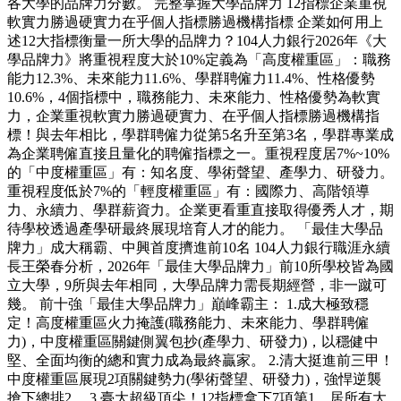
各大學的品牌力分數。 完整掌握大學品牌力 12指標企業重視
軟實力勝過硬實力在乎個人指標勝過機構指標 企業如何用上
述12大指標衡量一所大學的品牌力？104人力銀行2026年《大
學品牌力》將重視程度大於10%定義為「高度權重區」：職務
能力12.3%、未來能力11.6%、學群聘僱力11.4%、性格優勢
10.6%，4個指標中，職務能力、未來能力、性格優勢為軟實
力，企業重視軟實力勝過硬實力、在乎個人指標勝過機構指
標！與去年相比，學群聘僱力從第5名升至第3名，學群專業成
為企業聘僱直接且量化的聘僱指標之一。重視程度居7%~10%
的「中度權重區」有：知名度、學術聲望、產學力、研發力。
重視程度低於7%的「輕度權重區」有：國際力、高階領導
力、永續力、學群薪資力。企業更看重直接取得優秀人才，期
待學校透過產學研最終展現培育人才的能力。 「最佳大學品
牌力」成大稱霸、中興首度擠進前10名 104人力銀行職涯永續
長王榮春分析，2026年「最佳大學品牌力」前10所學校皆為國
立大學，9所與去年相同，大學品牌力需長期經營，非一蹴可
幾。 前十強「最佳大學品牌力」巔峰霸主： 1.成大極致穩
定！高度權重區火力掩護(職務能力、未來能力、學群聘僱
力)，中度權重區關鍵側翼包抄(產學力、研發力)，以穩健中
堅、全面均衡的總和實力成為最終贏家。 2.清大挺進前三甲！
中度權重區展現2項關鍵勢力(學術聲望、研發力)，強悍逆襲
搶下總排2。 3.臺大超級頂尖！12指標拿下7項第1，居所有大