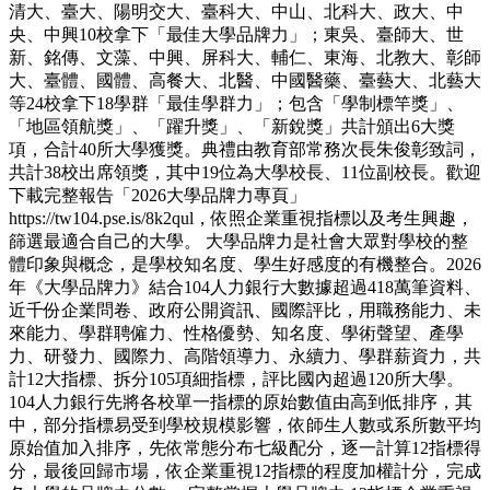
清大、臺大、陽明交大、臺科大、中山、北科大、政大、中
央、中興10校拿下「最佳大學品牌力」；東吳、臺師大、世
新、銘傳、文藻、中興、屏科大、輔仁、東海、北教大、彰師
大、臺體、國體、高餐大、北醫、中國醫藥、臺藝大、北藝大
等24校拿下18學群「最佳學群力」；包含「學制標竿獎」、
「地區領航獎」、「躍升獎」、「新銳獎」共計頒出6大獎
項，合計40所大學獲獎。典禮由教育部常務次長朱俊彰致詞，
共計38校出席領獎，其中19位為大學校長、11位副校長。歡迎
下載完整報告「2026大學品牌力專頁」
https://tw104.pse.is/8k2qul，依照企業重視指標以及考生興趣，
篩選最適合自己的大學。 大學品牌力是社會大眾對學校的整
體印象與概念，是學校知名度、學生好感度的有機整合。2026
年《大學品牌力》結合104人力銀行大數據超過418萬筆資料、
近千份企業問卷、政府公開資訊、國際評比，用職務能力、未
來能力、學群聘僱力、性格優勢、知名度、學術聲望、產學
力、研發力、國際力、高階領導力、永續力、學群薪資力，共
計12大指標、拆分105項細指標，評比國內超過120所大學。
104人力銀行先將各校單一指標的原始數值由高到低排序，其
中，部分指標易受到學校規模影響，依師生人數或系所數平均
原始值加入排序，先依常態分布七級配分，逐一計算12指標得
分，最後回歸市場，依企業重視12指標的程度加權計分，完成