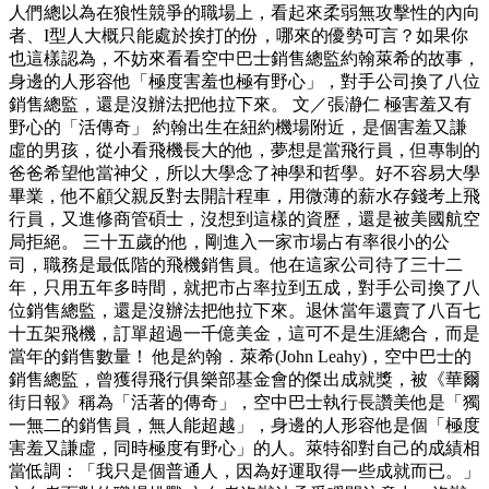
人們總以為在狼性競爭的職場上，看起來柔弱無攻擊性的內向
者、I型人大概只能處於挨打的份，哪來的優勢可言？如果你
也這樣認為，不妨來看看空中巴士銷售總監約翰萊希的故事，
身邊的人形容他「極度害羞也極有野心」，對手公司換了八位
銷售總監，還是沒辦法把他拉下來。 文／張瀞仁 極害羞又有
野心的「活傳奇」 約翰出生在紐約機場附近，是個害羞又謙
虛的男孩，從小看飛機長大的他，夢想是當飛行員，但專制的
爸爸希望他當神父，所以大學念了神學和哲學。好不容易大學
畢業，他不顧父親反對去開計程車，用微薄的薪水存錢考上飛
行員，又進修商管碩士，沒想到這樣的資歷，還是被美國航空
局拒絕。 三十五歲的他，剛進入一家市場占有率很小的公
司，職務是最低階的飛機銷售員。他在這家公司待了三十二
年，只用五年多時間，就把市占率拉到五成，對手公司換了八
位銷售總監，還是沒辦法把他拉下來。退休當年還賣了八百七
十五架飛機，訂單超過一千億美金，這可不是生涯總合，而是
當年的銷售數量！ 他是約翰．萊希(John Leahy)，空中巴士的
銷售總監，曾獲得飛行俱樂部基金會的傑出成就獎，被《華爾
街日報》稱為「活著的傳奇」，空中巴士執行長讚美他是「獨
一無二的銷售員，無人能超越」，身邊的人形容他是個「極度
害羞又謙虛，同時極度有野心」的人。萊特卻對自己的成績相
當低調：「我只是個普通人，因為好運取得一些成就而已。」