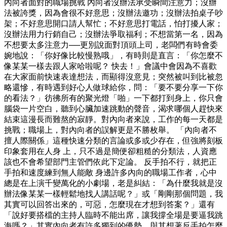
內向者面對的職場挑戰 內向者沒辦法承受瞬間注意力；沒辦
法被誇獎，因為會很不好意思；沒辦法邀功；沒辦法拍桌子吵
架；不好意思開口請人幫忙；不好意思打電話，怕打擾人家；
沒辦法用力行銷自己；沒辦法爭取福利；不想當第一名，因為
不想要太多注意力──更別說面對頂頭上司，老闆們有時會委
婉地說：「你好像比較慢熟哦」，有時則是直言：「你怎麼不
像某某一樣去跟人家哈啦呢？ 快去！」會議中會因為不喜歡
在大家面前快速表達想法，而顯得沒意見；突然被叫到比被忽
略還慘，有時遇到好心人做球給你，問：「要不要分享一下你
的看法？」彷彿所有的聚光燈「啪」一下都打到身上，你只會
腦袋一片空白，聽到心臟加速跳動的聲音，渴求哪個人趕快來
結束這漫長而難熬的寂靜。對內向者來說，工作的每一天都是
挑戰；職場上，對內向者的誤解更是不勝枚舉。 「內向者不
擅人際關係」這種快速分類的言論或多或少存在，但強將刻板
印象套用在人身 上，只不過是簡便卻粗糙的分類法，人資應
該也不會希望部門主管們依此下定論。 反手拍不行，就把正
手拍和速度練到無人能敵 身邊許多內向的職場工作者，心中
總是在上演千變萬化的小劇場，老是糾結：「為什麼我就是沒
辦法像某某一樣輕鬆地找人講話呢？」或「剛剛那個問題，我
其實可以回答出來的，可惡，怎麼現在才想到答案？」還有
「說好要搭檔的主持人臨時不能出席，讓我撐全場是要逼我跳
海嗎？」其實內向者有許多獨到的優勢，與其想著反手拍怎麼