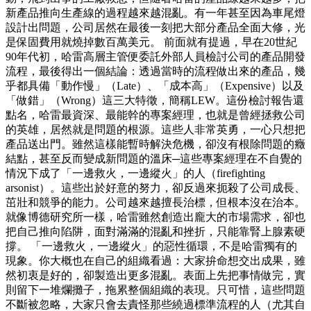
新產品推向生產線的過程越來越混亂。有一年甚至因為車尾燈
設計出問題，公司居然在最後一刻把大部分產品全面大修，光
是保固費用就燒掉數百萬美元。 前面就有提過，早在20世紀
90年代初，哈雷高層主管便委託外部人員檢討公司的產品開發
流程，最後得出一個結論：透過當時的流程做出來的產品，幾
乎都具備「動作慢」（Late）、「成本高」（Expensive）以及
「做錯」（Wrong）這三大特徵，簡稱LEW。這份檢討報告還
點名，哈雷最資深、最能幹的專案經理，也就是曾經拯救公司
的英雄，居然就是問題的根源。這些人非常英勇，一心只想把
產品送出門。雖然這樣能暫時解決危機，卻沒有根除問題的癥
結點，甚至反而變成新問題的溫床─這些專案經理在不自覺的
情況下成了「一邊救火，一邊縱火」的人（firefighting
arsonist）。這些出於好意的努力，卻反過來扼殺了公司成長、
茁壯和競爭的能力。公司越來越擅長治標，但根本沒在治本。
就像博德研究所一樣，哈雷雖然創造出龐大的市場需求，卻也
把自己推向陷阱，面對滿滿的混亂和挫折，只能靠腎上腺素硬
撐。 「一邊救火，一邊縱火」的惡性循環，不是哈雷獨有的
現象。你大概也在自己的組織看過：大家拚命想交出成果，雖
然初衷是好的，卻製造出更多混亂。表面上先把事情做完，實
則留下一堆爛攤子，拖累整個組織的表現。只可惜，這些問題
不斷被忽略，大家只會去責怪那些繞過標準流程的人（尤其自