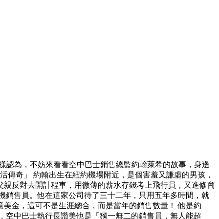
這樣認為，不妨來看看空中巴士銷售總監約翰萊希的故事，身邊
活傳奇」 約翰出生在紐約機場附近，是個害羞又謙虛的男孩，
父親反對去開計程車，用微薄的薪水存錢考上飛行員，又進修商
機銷售員。他在這家公司待了三十二年，只用五年多時間，就
美金，這可不是生涯總合，而是當年的銷售數量！ 他是約
奇」，空中巴士執行長讚美他是「獨一無二的銷售員，無人能超