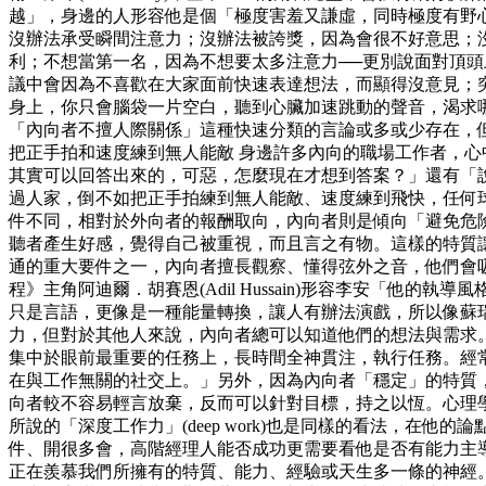
越」，身邊的人形容他是個「極度害羞又謙虛，同時極度有野心
沒辦法承受瞬間注意力；沒辦法被誇獎，因為會很不好意思；
利；不想當第一名，因為不想要太多注意力──更別說面對頂
議中會因為不喜歡在大家面前快速表達想法，而顯得沒意見；
身上，你只會腦袋一片空白，聽到心臟加速跳動的聲音，渴求
「內向者不擅人際關係」這種快速分類的言論或多或少存在，但
把正手拍和速度練到無人能敵 身邊許多內向的職場工作者，
其實可以回答出來的，可惡，怎麼現在才想到答案？」還有「
過人家，倒不如把正手拍練到無人能敵、速度練到飛快，任何球
件不同，相對於外向者的報酬取向，內向者則是傾向「避免危
聽者產生好感，覺得自己被重視，而且言之有物。這樣的特質讓
通的重大要件之一，內向者擅長觀察、懂得弦外之音，他們會
程》主角阿迪爾．胡賽恩(Adil Hussain)形容李安「
只是言語，更像是一種能量轉換，讓人有辦法演戲，所以像蘇
力，但對於其他人來說，內向者總可以知道他們的想法與需求。
集中於眼前最重要的任務上，長時間全神貫注，執行任務。經常被學
在與工作無關的社交上。」另外，因為內向者「穩定」的特質，
向者較不容易輕言放棄，反而可以針對目標，持之以恆。心理學家安琪拉．
所說的「深度工作力」(deep work)也是同樣的看法，
件、開很多會，高階經理人能否成功更需要看他是否有能力主導
正在羨慕我們所擁有的特質、能力、經驗或天生多一條的神經