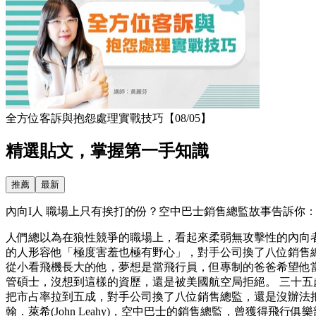
全方位客訴與抱怨處理實戰技巧【08/05】
精選貼文，掌握第一手知識
推薦
最新
內向I人 職場上只有挨打的份？空中巴士銷售總監故事告訴你：害
人們總以為在狼性競爭的職場上，看起來柔弱無攻擊性的內向
的人形容他「極度害羞也極有野心」，對手公司換了八位銷售總
從小看飛機長大的他，夢想是當飛行員，但專制的爸爸希望他
管碩士，沒想到這樣的資歷，還是被美國航空局拒絕。 三十
把市占率拉到五成，對手公司換了八位銷售總監，還是沒辦法
翰．萊希(John Leahy)，空中巴士的銷售總監，曾獲