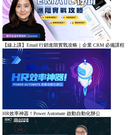
【線上課】Email 行銷進階實戰攻略｜企業 CRM 必備課程
HR效率神器！Power Automate 啟動自動化辦公