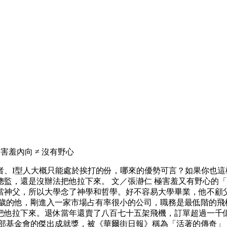
羞內向 ≠ 沒有野心
者、I型人大概只能處於挨打的份，哪來的優勢可言？如果你也
監，還是沒辦法把他拉下來。 文／張瀞仁 極害羞又有野心的「
當神父，所以大學念了神學和哲學。好不容易大學畢業，他不顧
五歲的他，剛進入一家市場占有率很小的公司，職務是最低階的飛
把他拉下來。退休當年還賣了八百七十五架飛機，訂單超過一千億
得飛行俱樂部基金會的傑出成就獎，被《華爾街日報》稱為「活著的傳