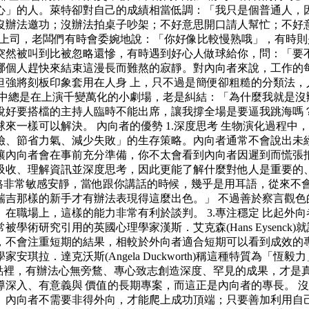
」的人。萊特卻對自己的成績相當低調：「我只是個普通人，因
沒辦法邀功；沒辦法拍桌子吵架；不好意思開口請人幫忙；不好
頭上司，老闆們有時會委婉地說：「你好像比較慢熟哦」，有時則
突然被叫到比被忽略還慘，有時遇到好心人做球給你，問：「要
哪個人趕快來結束這漫長而難熬的寂靜。對內向者來說，工作的
強將刻板印象套用在人身 上，只不過是簡便卻粗糙的分類法，
心中總是在上演千變萬化的小劇場，老是糾結：「為什麼我就是沒
說好要搭檔的主持人臨時不能出席，讓我撐全場是要逼我跳海嗎
來一樣可以解決。 內向者的優勢 1.深度思考 生物演化過程
險、節省力氣、減少失敗」的生存策略。內向者通常不會說出未
內向者會在事前充分準備，你不太會看到內向者因遲到而慌張抵達
吸收、理解資訊並深度思考，因此更能了解什麼對他人是重要的、
他的執導風格非常敏感安靜，當他跟你講話的時候，幾乎是用耳語，
瑞吉那樣的新手才有辦法表現得這麼出色。」 不過善於察言觀色
在職場上，這樣的能力非常有利於談判。 3.專注穩定 比起外
術研究引用的英國心理學家漢斯．艾克森(Hans Eysenc
不會注重短期的結果，相較於外向者適合短期可以看到成效的專案
達克沃斯(Angela Duckworth)稱這種特質為「恆毅力」種能
在他的論點裡，有辦法心無旁鶩、專心致志創造深度、罕見的成果，
深入、有意義與 價值的長期專案，而這正是內向者的專長。 
。內向者不需要非得外向，才能爬上成功頂端；只要善加利用自