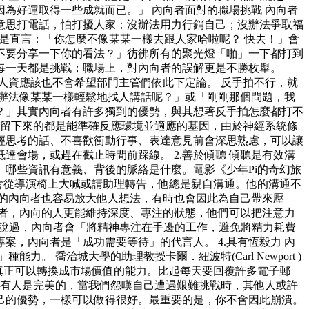
為好運取得一些成就而已。」 內向者面對的職場挑戰 內向者
意思打電話，怕打擾人家；沒辦法用力行銷自己；沒辦法爭取福
是直言：「你怎麼不像某某一樣去跟人家哈啦呢？ 快去！」會
不要分享一下你的看法？」彷彿所有的聚光燈「啪」一下都打到
每一天都是挑戰；職場上，對內向者的誤解更是不勝枚舉。
人資應該也不會希望部門主管們依此下定論。 反手拍不行，就
辦法像某某一樣輕鬆地找人講話呢？」或「剛剛那個問題，我
？」其實內向者有許多獨到的優勢，與其想著反手拍怎麼都打不
中，留下來的都是能準確反應環境並適應的基因，由於神經系統條
經思考的話、不喜歡衝動行事、表達意見前會深思熟慮，可以讓
會場，或趕在截止時間前踩線。 2.善於傾聽 傾聽是有效溝
哪些資訊有意義、背後的脈絡是什麼。電影《少年Pi的奇幻旅
從來不會從導演椅上大喊或請助理轉告，他總是親自溝通。他的溝通不
的內向者也容易放大他人想法，有時也會因此為自己帶來壓
向者，內向的人更能維持深度、專注的狀態，他們可以把注意力
k)就說過，內向者會「將精神專注在手邊的工作，避免將精力耗費
，內向者是「成功需要等待」的代言人。 4.具有恆毅力 內
力。 喬治城大學的助理教授卡爾．紐波特(Carl Newport )
才是真正可以轉換成市場價值的能力。比起每天要回覆許多電子郵
沒有人是完美的，當我們怨嘆自己遭遇艱難挑戰時，其他人或許
己的優勢，一樣可以做得很好。最重要的是，你不會因此崩潰。