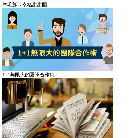
羊毛氈～幸福甜甜圈
1+1無限大的團隊合作術