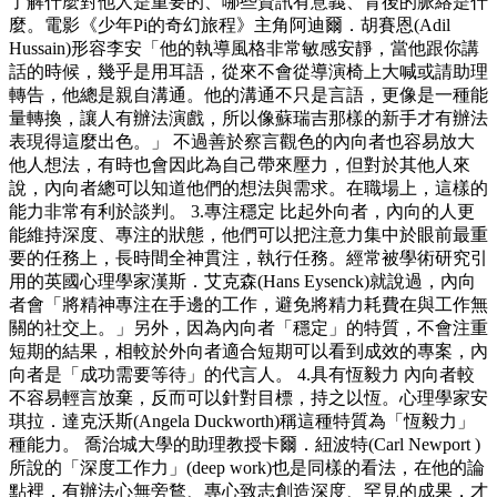
了解什麼對他人是重要的、哪些資訊有意義、背後的脈絡是什
麼。電影《少年Pi的奇幻旅程》主角阿迪爾．胡賽恩(Adil
Hussain)形容李安「他的執導風格非常敏感安靜，當他跟你講
話的時候，幾乎是用耳語，從來不會從導演椅上大喊或請助理
轉告，他總是親自溝通。他的溝通不只是言語，更像是一種能
量轉換，讓人有辦法演戲，所以像蘇瑞吉那樣的新手才有辦法
表現得這麼出色。」 不過善於察言觀色的內向者也容易放大
他人想法，有時也會因此為自己帶來壓力，但對於其他人來
說，內向者總可以知道他們的想法與需求。在職場上，這樣的
能力非常有利於談判。 3.專注穩定 比起外向者，內向的人更
能維持深度、專注的狀態，他們可以把注意力集中於眼前最重
要的任務上，長時間全神貫注，執行任務。經常被學術研究引
用的英國心理學家漢斯．艾克森(Hans Eysenck)就說過，內向
者會「將精神專注在手邊的工作，避免將精力耗費在與工作無
關的社交上。」另外，因為內向者「穩定」的特質，不會注重
短期的結果，相較於外向者適合短期可以看到成效的專案，內
向者是「成功需要等待」的代言人。 4.具有恆毅力 內向者較
不容易輕言放棄，反而可以針對目標，持之以恆。心理學家安
琪拉．達克沃斯(Angela Duckworth)稱這種特質為「恆毅力」
種能力。 喬治城大學的助理教授卡爾．紐波特(Carl Newport )
所說的「深度工作力」(deep work)也是同樣的看法，在他的論
點裡，有辦法心無旁鶩、專心致志創造深度、罕見的成果，才