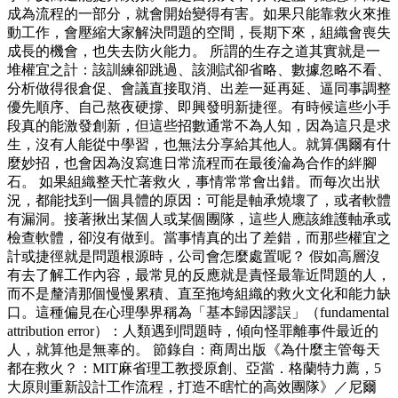
成為流程的一部分，就會開始變得有害。如果只能靠救火來推
動工作，會壓縮大家解決問題的空間，長期下來，組織會喪失
成長的機會，也失去防火能力。 所謂的生存之道其實就是一
堆權宜之計：該訓練卻跳過、該測試卻省略、數據忽略不看、
分析做得很倉促、會議直接取消、出差一延再延、逼同事調整
優先順序、自己熬夜硬撐、即興發明新捷徑。有時候這些小手
段真的能激發創新，但這些招數通常不為人知，因為這只是求
生，沒有人能從中學習，也無法分享給其他人。就算偶爾有什
麼妙招，也會因為沒寫進日常流程而在最後淪為合作的絆腳
石。 如果組織整天忙著救火，事情常常會出錯。而每次出狀
況，都能找到一個具體的原因：可能是軸承燒壞了，或者軟體
有漏洞。接著揪出某個人或某個團隊，這些人應該維護軸承或
檢查軟體，卻沒有做到。當事情真的出了差錯，而那些權宜之
計或捷徑就是問題根源時，公司會怎麼處置呢？ 假如高層沒
有去了解工作內容，最常見的反應就是責怪最靠近問題的人，
而不是釐清那個慢慢累積、直至拖垮組織的救火文化和能力缺
口。這種偏見在心理學界稱為「基本歸因謬誤」（fundamental
attribution error）：人類遇到問題時，傾向怪罪離事件最近的
人，就算他是無辜的。 節錄自：商周出版《為什麼主管每天
都在救火？：MIT麻省理工教授原創、亞當．格蘭特力薦，5
大原則重新設計工作流程，打造不瞎忙的高效團隊》／尼爾