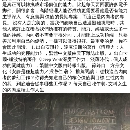
是真正可以轉換成市場價值的能力。比起每天要回覆許多電子
郵件、開很多會，高階經理人能否成功更需要看他是否有能力
主導深入、有意義與 價值的長期專案，而這正是內向者的專
長。 沒有人是完美的，當我們怨嘆自己遭遇艱難挑戰時，其
他人或許正在羨慕我們所擁有的特質、能力、經驗或天生多一
條的神經。內向者不需要非得外向，才能爬上成功頂端；只要
善加利用自己的優勢，一樣可以做得很好。最重要的是，你不
會因此崩潰。 1. 出自安琪拉．達克沃斯的著作《恆毅力：人
生成功的究極能力》，繁體中文版由天下雜誌出版。2. 出自卡
爾•紐波特的著作《Deep Work深度工作力：淺薄時代，個人成
功的關鍵能力》，繁體中文版由時報出版。 節錄自：方舟文
化《安靜是種超能力／張瀞仁 著 》 推薦閱讀： 想找適合內向
者的夢幻工作？你得先知道自己的核心價值與目標 生性內向
的我，到底適合從事哪些工作呢？ 每天自己吃午餐- 文科女生
的內向遠端工作人生