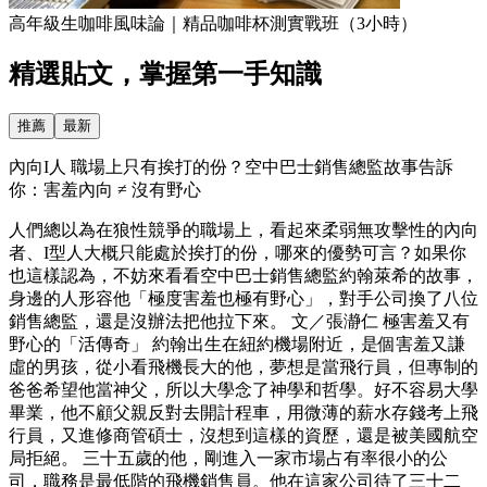
高年級生咖啡風味論｜精品咖啡杯測實戰班（3小時）
精選貼文，掌握第一手知識
推薦
最新
內向I人 職場上只有挨打的份？空中巴士銷售總監故事告訴
你：害羞內向 ≠ 沒有野心
人們總以為在狼性競爭的職場上，看起來柔弱無攻擊性的內向
者、I型人大概只能處於挨打的份，哪來的優勢可言？如果你
也這樣認為，不妨來看看空中巴士銷售總監約翰萊希的故事，
身邊的人形容他「極度害羞也極有野心」，對手公司換了八位
銷售總監，還是沒辦法把他拉下來。 文／張瀞仁 極害羞又有
野心的「活傳奇」 約翰出生在紐約機場附近，是個害羞又謙
虛的男孩，從小看飛機長大的他，夢想是當飛行員，但專制的
爸爸希望他當神父，所以大學念了神學和哲學。好不容易大學
畢業，他不顧父親反對去開計程車，用微薄的薪水存錢考上飛
行員，又進修商管碩士，沒想到這樣的資歷，還是被美國航空
局拒絕。 三十五歲的他，剛進入一家市場占有率很小的公
司，職務是最低階的飛機銷售員。他在這家公司待了三十二