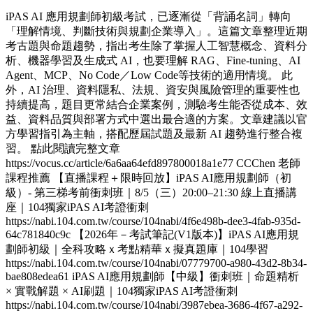
iPAS AI 應用規劃師初級考試，已逐漸從「背誦名詞」轉向
「理解情境、判斷技術與規劃企業導入」。這篇文章整理近期
考古題與命題趨勢，指出考生除了掌握人工智慧概念、資料分
析、機器學習及生成式 AI，也要理解 RAG、Fine-tuning、AI
Agent、MCP、No Code／Low Code等技術的適用情境。 此
外，AI 治理、資料隱私、法規、資安與風險管理的重要性也
持續提高，題目更常結合企業案例，測驗考生能否從成本、效
益、資料品質與部署方式中選出最合適的方案。文章建議以官
方學習指引為主軸，搭配歷屆試題及最新 AI 趨勢進行整合複
習。 點此閱讀完整文章
https://vocus.cc/article/6a6aa64efd897800018a1e77 CCChen 老師
課程推薦 【直播課程＋限時回放】iPAS AI應用規劃師（初
級）- 第三梯考前衝刺班｜8/5（三）20:00–21:30 線上直播講
座｜104獨家iPAS AI考證衝刺
https://nabi.104.com.tw/course/104nabi/4f6e498b-dee3-4fab-935d-
64c781840c9c 【2026年－考試筆記(V1版本)】iPAS AI應用規
劃師初級｜全科攻略ｘ考點精華ｘ擬真題庫｜104學習
https://nabi.104.com.tw/course/104nabi/07779700-a980-43d2-8b34-
bae808edea61 iPAS AI應用規劃師【中級】衝刺班｜命題精析
× 實戰解題 × AI刷題​｜104獨家iPAS AI考證衝刺
https://nabi.104.com.tw/course/104nabi/3987ebea-3686-4f67-a292-