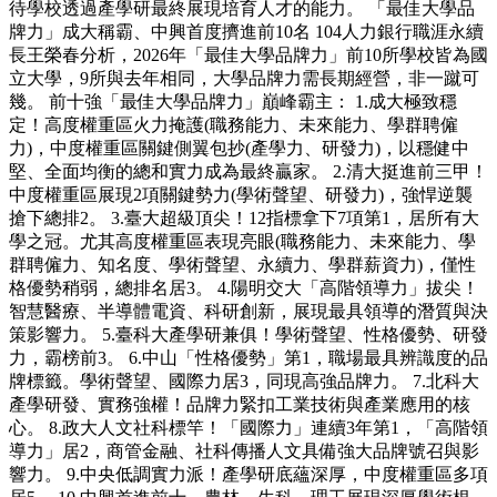
待學校透過產學研最終展現培育人才的能力。 「最佳大學品
牌力」成大稱霸、中興首度擠進前10名 104人力銀行職涯永續
長王榮春分析，2026年「最佳大學品牌力」前10所學校皆為國
立大學，9所與去年相同，大學品牌力需長期經營，非一蹴可
幾。 前十強「最佳大學品牌力」巔峰霸主： 1.成大極致穩
定！高度權重區火力掩護(職務能力、未來能力、學群聘僱
力)，中度權重區關鍵側翼包抄(產學力、研發力)，以穩健中
堅、全面均衡的總和實力成為最終贏家。 2.清大挺進前三甲！
中度權重區展現2項關鍵勢力(學術聲望、研發力)，強悍逆襲
搶下總排2。 3.臺大超級頂尖！12指標拿下7項第1，居所有大
學之冠。尤其高度權重區表現亮眼(職務能力、未來能力、學
群聘僱力、知名度、學術聲望、永續力、學群薪資力)，僅性
格優勢稍弱，總排名居3。 4.陽明交大「高階領導力」拔尖！
智慧醫療、半導體電資、科研創新，展現最具領導的潛質與決
策影響力。 5.臺科大產學研兼俱！學術聲望、性格優勢、研發
力，霸榜前3。 6.中山「性格優勢」第1，職場最具辨識度的品
牌標籤。學術聲望、國際力居3，同現高強品牌力。 7.北科大
產學研發、實務強權！品牌力緊扣工業技術與產業應用的核
心。 8.政大人文社科標竿！「國際力」連續3年第1，「高階領
導力」居2，商管金融、社科傳播人文具備強大品牌號召與影
響力。 9.中央低調實力派！產學研底蘊深厚，中度權重區多項