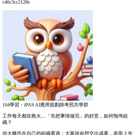
c46c3cc2128e
104學習・iPAS AI應用規劃師考照共學群
工作每天都在救火…「先把事情做完」的好意，如何拖垮組
織？
你大概也在自己的組織看過：大家拚命想交出成果，表面上先