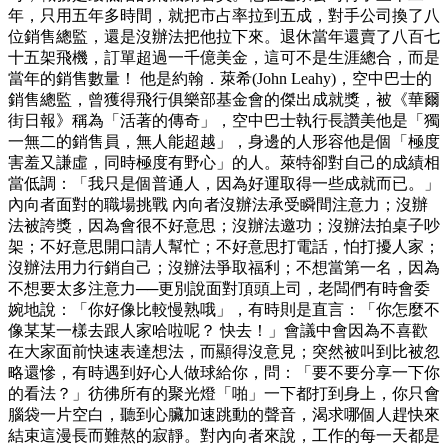
年，只用五年多時間，就把市占率拉到五成，對手公司換了八
位銷售總監，還是沒辦法把他拉下來。退休當年還賣了八百七
十五架飛機，訂單超過一千億美金，這可不是生涯總合，而是
當年的銷售數量！ 他是約翰．萊希(John Leahy)，空中巴士的
銷售總監，曾獲得飛行俱樂部基金會的傑出成就獎，被《華爾
街日報》稱為「活著的傳奇」，空中巴士執行長讚美他是「獨
一無二的銷售員，無人能超越」，身邊的人形容他是個「極度
害羞又謙虛，同時極度有野心」的人。萊特卻對自己的成績相
當低調：「我只是個普通人，因為好運取得一些成就而已。」
內向者面對的職場挑戰 內向者沒辦法承受瞬間注意力；沒辦
法被誇獎，因為會很不好意思；沒辦法邀功；沒辦法拍桌子吵
架；不好意思開口請人幫忙；不好意思打電話，怕打擾人家；
沒辦法用力行銷自己；沒辦法爭取福利；不想當第一名，因為
不想要太多注意力──更別說面對頂頭上司，老闆們有時會委
婉地說：「你好像比較慢熟哦」，有時則是直言：「你怎麼不
像某某一樣去跟人家哈啦呢？ 快去！」會議中會因為不喜歡
在大家面前快速表達想法，而顯得沒意見；突然被叫到比被忽
略還慘，有時遇到好心人做球給你，問：「要不要分享一下你
的看法？」彷彿所有的聚光燈「啪」一下都打到身上，你只會
腦袋一片空白，聽到心臟加速跳動的聲音，渴求哪個人趕快來
結束這漫長而難熬的寂靜。對內向者來說，工作的每一天都是