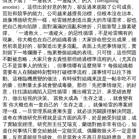
情況下成了「一邊救火，一邊縱火」的人（firefighting
arsonist）。這些出於好意的努力，卻反過來扼殺了公司成長、
茁壯和競爭的能力。公司越來越擅長治標，但根本沒在治本。
就像博德研究所一樣，哈雷雖然創造出龐大的市場需求，卻也
把自己推向陷阱，面對滿滿的混亂和挫折，只能靠腎上腺素硬
撐。 「一邊救火，一邊縱火」的惡性循環，不是哈雷獨有的
現象。你大概也在自己的組織看過：大家拚命想交出成果，雖
然初衷是好的，卻製造出更多混亂。表面上先把事情做完，實
則留下一堆爛攤子，拖累整個組織的表現。只可惜，這些問題
不斷被忽略，大家只會去責怪那些繞過標準流程的人（尤其自
己不是當事人的情況），但事情哪有這麼簡單？ 每個組織都
需要有人在關鍵時刻暫時打破標準流程，讓事情可以往下推
動。這種臨機應變的做法，有時候對組織來說是一帖非吃不可
的藥，但劑量太多就會變成毒藥。那些「先把事情做完」的好
意，往往讓組織陷入惡性循環：搬出權宜之計、承受績效壓
力、做出短視的決策。 當救火成為「生存之道」，就會變有
害 你大概也有一套自己的「生存之道」。就像哈雷的專案經
理一樣，一旦管理系統逐漸失靈，就必須另闢蹊徑解決問題。
道奇在博德研究所裡就是這方面的高手，於是她受到提拔，成
了實驗室經理。研究所主任艾瑞克．蘭德對她非常有信心，知
道任何事情只要交給她就一定能完成。偶爾救個火不一定是壞
事，反而還能提升績效。但是當救火不再只是臨時應急，而是