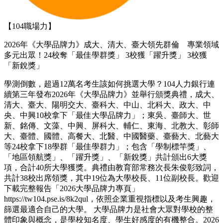
【104職場力】
2026年《大學品牌力》成大、清大、臺大領先群倫 專業領域
多元出眾！24校奪「最佳學群獎」 3校獲「躍升獎」 3校獲
「新銳獎」
學測倒數，超過12萬名考生該如何挑選大學？104人力銀行連
續第三年發布2026年《大學品牌力》並舉行頒獎典禮，成大、
清大、臺大、陽明交大、臺科大、中山、北科大、政大、中
央、中興10校拿下「最佳大學品牌力」；東吳、臺師大、世
新、銘傳、文藻、中興、屏科大、輔仁、東海、北教大、彰師
大、臺體、國體、高餐大、北醫、中國醫藥、臺藝大、北藝大
等24校拿下18學群「最佳學群力」；包含「學制標竿獎」、
「地區領航獎」、「躍升獎」、「新銳獎」共計頒出6大獎
項，合計40所大學獲獎。典禮由教育部常務次長朱俊彰致詞，
共計38校出席領獎，其中19位為大學校長、11位副校長。歡迎
下載完整報告「2026大學品牌力專頁」
https://tw104.pse.is/8k2qul，依照企業重視指標以及考生興趣，
篩選最適合自己的大學。 大學品牌力是社會大眾對學校的整
體印象與概念，是學校知名度、學生好感度的有機整合。2026