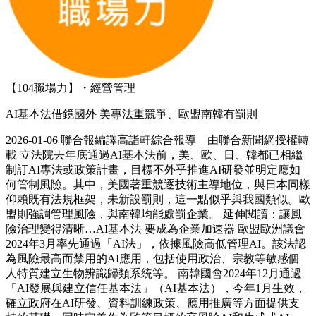
【104職場力】・經營管理
AI基本法借鏡國外 美專法重競爭、歐盟南韓有罰則
2026-01-06 聯合報編譯高詣軒綜合報導 由聯合新聞網授權轉
載 立法院去年底通過AI基本法前，美、歐、日、韓都已相繼
制訂AI專法或政策計畫，目標不外乎推進AI研發並明定應如
何管制風險。其中，美國著重競逐技術主導地位，與日本同樣
仰賴既有法規框架，未新設罰則，這一點似乎與我國類似。歐
盟則強調管理風險，與南韓均能處罰企業。 延伸閱讀：讓風
險治理變得清晰…AI基本法 要成為企業加速器 歐盟歐洲議會
2024年3月率先通過「AI法」，依據風險高低管理AI。該法認
為風險最高而禁用的AI應用，包括使用政治、宗教等敏感個
人特質建立生物辨識歸類系統等。 南韓國會2024年12月通過
「AI發展與建立信任基本法」（AI基本法），今年1月生效，
確立政府在AI研發、資料訓練政策、應用推廣等方面提供支