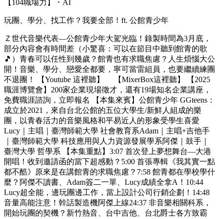
【104職場力】・AI
玩團、學分、找工作？我要全部！ft. 公館青少年
Ｚ世代音樂代表—公館青少年大駕光臨！錄製時間為3月底，
部分內容會有時間差（小驚喜：可以在節目中聽到館青的歌
🎵）青春可以任性到幾歲？館青也有求職焦慮？人生煩惱大公
開！音樂、學分、戀愛全都要，寧可當雷組員，也要繼續練團
不退團！ 【Youtube 這裡聽】 【MixerBox這裡聽】 【2025
職涯博覽會】200家企業現場徵才，還有19場知名企業講座，
免費職涯諮詢，立即報名 【本集來賓】公館青少年 GGteens：
成立於2021，來自台北公館的五位大學生/新鮮人組成的樂
團，以青春活力的音樂風格和平易近人的形象受學生喜愛
Lucy｜主唱｜臺灣師範大學 社會教育系Adam｜主唱+吉他手
｜臺灣師範大學 科技應用與人力資源發展學系阿傑｜鼓手｜
臺灣大學 哲學系 【本集重點】3:07 首次登上夢想舞台—大港
開唱！收到邀請函的當下超感動？5:00 首張專輯《我其實一點
都不酷》原來是在講館青的求職焦慮？7:58 館青都在學校學什
麼？阿傑不讀書、Adam簽二一單、Lucy成績全拿A！10:44
Lucy超全能，邊玩團邊工作，當上設計公司行銷企劃！14:48
音量高能注意！幹話製造機阿傑上線24:37 非音樂相關科系，
開始玩團的契機？新竹熱音、台中吉他、台北爵士各方致霸