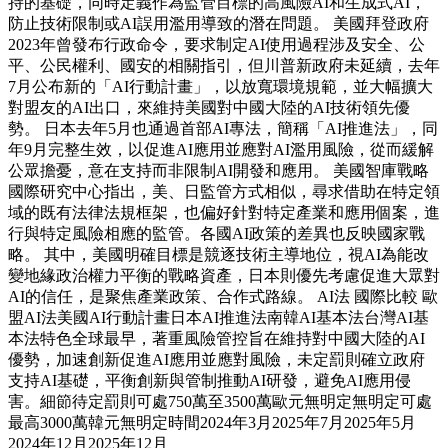
持的基礎，同時定義作為監管目標的高風險AI和生成式AI，
防止技術限制或AI誤用濫用導致的潛在問題。 美國拜登政府
2023年曾發布行政命令，要求制定AI使用過程涉及安全、公
平、公民權利、國安的相關指引，但川普新政府未延續，去年
7月公布新的「AI行動計畫」，以放寬環境規範，並大幅擴大
對盟友的AI出口，來維持美國對中國大陸的AI技術領先優
勢。 日本去年5月也通過首部AI專法，簡稱「AI推進法」，同
年9月完整生效，以促進AI應用並應對AI濫用風險，從而緩解
公眾擔憂，意在支持而非限制AI開發和應用。 美國智庫戰略
國際研究中心指出，美、日監管方式相似，尋求借助在特定領
域的既有法律法規框架，也偏好針對特定產業和應用個案，進
行與特定風險相應的監管。各國AI政策的差異也反映國家戰
略。 其中，美國明確目標是競逐技術主導地位，視AI為能改
變地緣政治權力平衡的戰略資產，日本則優先考慮促進大眾對
AI的信任，是聚焦產業政策、合作式路線。 AI法 國際比較 歐
盟AI法美國AI行動計畫日本AI推進法南韓AI基本法台灣AI基
本法特色全球最早，著重風險管控旨在維持對中國大陸的AI
優勢，加速創新促進AI應用並應對風險，未定罰則確立政府
支持AI基礎，平衡創新與管制推動AI研發，避免AI應用侵
害。細節待定罰則可處750萬至3500萬歐元無明定無明定可處
最高3000萬韓元無明定時間2024年3月2025年7月2025年5月
2024年12月2025年12月