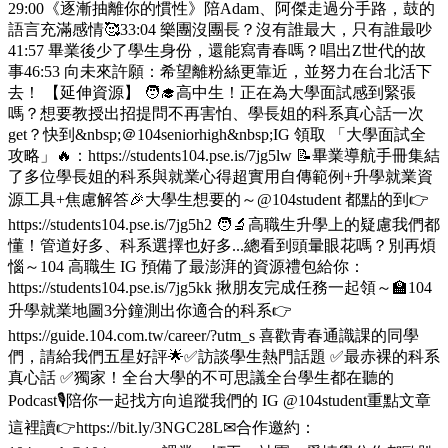
29:00《逐漸抽離你的慣性》陪Adam、阿傑走過分手路，鼓的
語言充滿感情🥰33:04 樂團沒團長？沒有誰最大，只有誰最吵
41:57 畢業後少了學生身份，還能寫青春嗎？唱出Z世代的故
事46:53 向未來許願：希望離粉絲更靠近，並努力在台北活下
去！ 【延伸資源】 🧑‍🎓高中生！正在為大學面試感到緊張
嗎？想要教授出招提問不再害怕、學長姐的科系真心話一次
get？快到&nbsp;＠104seniorhigh&nbsp;IG 領取 「大學面試全
攻略」🔥：https://students104.pse.is/7jg5lw 📝畢業導航手冊集結
了多位學長姐的科系與就業心得超實用自傳範例+升學就業資
源工具+焦慮解答🎉大學生想要的～@104student 都點的到👉
https://students104.pse.is/7jg5h2 🧑‍🔬高職生升學上的疑慮我們都
懂！管道好多、科系選擇也好多...總看到頭暈眼花嗎？別再煩
惱～104 高職生 IG 預備了最澎湃的資源禮包給你：
https://students104.pse.is/7jg5kk 揪朋友完成任務一起領～🏫104
升學就業地圖3分鐘測出你適合的科系👉
https://guide.104.com.tw/career/?utm_s 喜歡青春通識課的同學
們，請給我們五星好評🌟✅訪談學生熱門話題 ✅最赤裸的科系
真心話 ✅獨家！全台大學的不可思議全台學生都在聽的
Podcast🎙️陪你一起找方向追蹤我們的 IG @104student重點文章
這裡讀👉https://bit.ly/3NGC28L✉合作邀約：