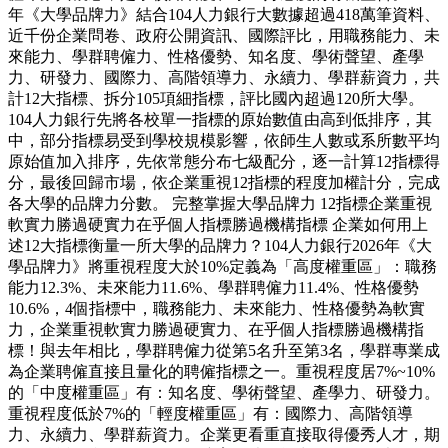
年《大學品牌力》結合104人力銀行大數據超過418萬筆資料、
近千份企業問卷、政府公開資訊、國際評比，用職務能力、未
來能力、學群聘僱力、性格優勢、知名度、學術聲望、產學
力、研發力、國際力、高階領導力、永續力、學群薪資力，共
計12大指標、拆分105項細指標，評比國內超過120所大學。
104人力銀行先將各校單一指標的原始數值由高到低排序，其
中，部分指標易受到學校規模影響，依師生人數或系所數平均
原始值加入排序，先依常態分布七級配分，逐一計算12指標得
分，最後回歸市場，依企業重視12指標的程度加權計分，完成
各大學的品牌力分數。 完整掌握大學品牌力 12指標企業重視
軟實力勝過硬實力在乎個人指標勝過機構指標 企業如何用上
述12大指標衡量一所大學的品牌力？104人力銀行2026年《大
學品牌力》將重視程度大於10%定義為「高度權重區」：職務
能力12.3%、未來能力11.6%、學群聘僱力11.4%、性格優勢
10.6%，4個指標中，職務能力、未來能力、性格優勢為軟實
力，企業重視軟實力勝過硬實力、在乎個人指標勝過機構指
標！與去年相比，學群聘僱力從第5名升至第3名，學群專業成
為企業聘僱直接且量化的聘僱指標之一。重視程度居7%~10%
的「中度權重區」有：知名度、學術聲望、產學力、研發力。
重視程度低於7%的「輕度權重區」有：國際力、高階領導
力、永續力、學群薪資力。企業更看重直接取得優秀人才，期