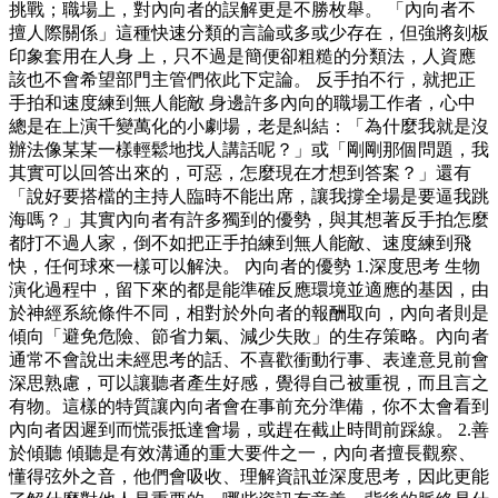
挑戰；職場上，對內向者的誤解更是不勝枚舉。 「內向者不
擅人際關係」這種快速分類的言論或多或少存在，但強將刻板
印象套用在人身 上，只不過是簡便卻粗糙的分類法，人資應
該也不會希望部門主管們依此下定論。 反手拍不行，就把正
手拍和速度練到無人能敵 身邊許多內向的職場工作者，心中
總是在上演千變萬化的小劇場，老是糾結：「為什麼我就是沒
辦法像某某一樣輕鬆地找人講話呢？」或「剛剛那個問題，我
其實可以回答出來的，可惡，怎麼現在才想到答案？」還有
「說好要搭檔的主持人臨時不能出席，讓我撐全場是要逼我跳
海嗎？」其實內向者有許多獨到的優勢，與其想著反手拍怎麼
都打不過人家，倒不如把正手拍練到無人能敵、速度練到飛
快，任何球來一樣可以解決。 內向者的優勢 1.深度思考 生物
演化過程中，留下來的都是能準確反應環境並適應的基因，由
於神經系統條件不同，相對於外向者的報酬取向，內向者則是
傾向「避免危險、節省力氣、減少失敗」的生存策略。內向者
通常不會說出未經思考的話、不喜歡衝動行事、表達意見前會
深思熟慮，可以讓聽者產生好感，覺得自己被重視，而且言之
有物。這樣的特質讓內向者會在事前充分準備，你不太會看到
內向者因遲到而慌張抵達會場，或趕在截止時間前踩線。 2.善
於傾聽 傾聽是有效溝通的重大要件之一，內向者擅長觀察、
懂得弦外之音，他們會吸收、理解資訊並深度思考，因此更能