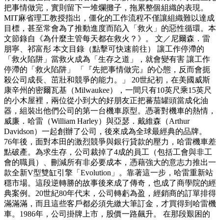
把事情做完，實則留下一堆爛攤子，拖累整個組織的表現。
MIT麻省理工教授指出，僵化的工作流程不僅讓組織難以達成
目標，甚至常會為了推動進度而陷入「救火」的惡性循環。本
文節錄自《為什麼主管每天都在救火？》。 文／尼爾森．雷
朋寧、祁富彤 本文目錄（點擊可快速前往） 讓工作停滯的
「救火陷阱」當救火成為「生存之道」，就會變有害 讓工作
停滯的「救火陷阱」 「『先把事情做完』的心態，反而會扼
殺公司成長、茁壯和競爭的能力。」 20世紀初，在美國威斯
康辛州的密爾瓦基（Milwaukee），一間只有10英尺乘15英尺
的小木屋裡，兩位從小到大的好朋友正把蕃茄罐頭當成化油
器，組裝出他們公司的第一台機車原型。憑著對機車的熱情，
威廉．哈雷（William Harley）與亞瑟．戴維森（Arthur
Davidson）一起創辦了公司，後來成為全球最經典的品牌。
76年後，面對本田的激烈競爭與銀行貸款的壓力，哈雷機車差
點破產。為求生存，公司裁掉了4成的員工（包括工會與非工
會的職員）、刪減所有非必要成本，憑藉強大的意志力推出一
款全新V型雙缸引擎「Evolution」。靠著這一步，哈雷重新站
穩市場。這段逆轉勝的故事後來成了傳奇，也成了商學院的經
典案例。20世紀80年代末，公司轉虧為盈，經銷商的訂單排得
滿滿滿，而且這些客戶都必須先繳大筆訂金，才買得到哈雷機
車。1986年，公司掛牌上市，股價一路飆升。 在那段艱困的