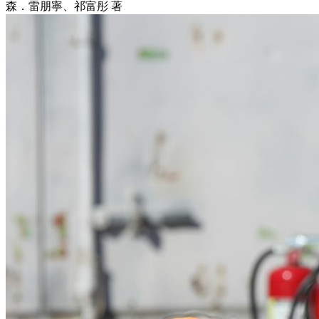
森．雷朋寧、祁富彤 著