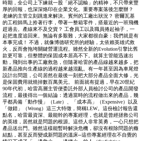
時期，全公司上下練就一股「絕不認輸」的精神，不只帶來豐
厚的回報，也深深烙印在企業文化。重要專案落後怎麼辦？
老練的主管立刻跳進來解決。賓州的工廠出狀況？ 密爾瓦基
的工程師馬上拎著行李，帶著一整箱零件，搭最近的一班飛機
趕過去。產線來不及交貨？ 工會員工以及職員捲起袖子，一
起把進度追回來。無論有多艱難，大家都很自豪：我們就是有
本事完成！ 不過，就像博德研究所的經驗，太依賴英雄式救
火，反而會拖垮關鍵營運流程。雖然全新的Evolution引擎比舊
款更可靠，但整體的保固成本居高不下。就算主管能迅速出
動，飛到出事的工廠救急，但隨著哈雷的產品線越來越多，把
新產品推向生產線的過程越來越混亂。有一年甚至因為車尾燈
設計出問題，公司居然在最後一刻把大部分產品全面大修，光
是保固費用就燒掉數百萬美元。 前面就有提過，早在20世紀
90年代初，哈雷高層主管便委託外部人員檢討公司的產品開發
流程，最後得出一個結論：透過當時的流程做出來的產品，幾
乎都具備「動作慢」（Late）、「成本高」（Expensive）以及
「做錯」（Wrong）這三大特徵，簡稱LEW。這份檢討報告還
點名，哈雷最資深、最能幹的專案經理，也就是曾經拯救公司
的英雄，居然就是問題的根源。這些人非常英勇，一心只想把
產品送出門。雖然這樣能暫時解決危機，卻沒有根除問題的癥
結點，甚至反而變成新問題的溫床─這些專案經理在不自覺的