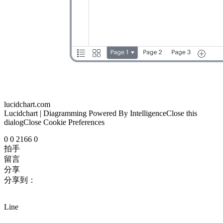
lucidchart.com
Lucidchart | Diagramming Powered By IntelligenceClose this
dialogClose Cookie Preferences
0
0
2166
0
拍手
留言
分享
分享到：
Line