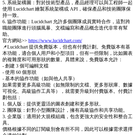
5. 系統架構圖：對於技術型產品，產品經理可以與工程師一起
使用 Lucidchart 繪製系統架構或 API，確保產品和技術團隊保
持一致。
6. 協作功能：Lucidchart 允許多個團隊成員實時合作，這對跨
職能團隊進行頭腦風暴、文檔編寫和產品概念迭代非常有幫
助。
官方網站>>
https://www.lucidchart.com/
📌Lucidchart 提供免費版本，但也有付費計劃。免費版本有基
本功能，適合個人用戶和小型項目，但有一些限制，比如圖表
的複雜度和可用形狀的數量。具體來說，免費版本允許：
- 創建 3 個可編輯文檔
- 使用 60 個形狀
- 基本的協作功能（如與他人共享）
如果需要更多高級功能（如無限制的文檔、更多形狀庫、數據
可視化、高級協作工具等），就需要升級到付費版本。付費計
劃包括：
1. 個人版：提供更靈活的圖表創建和更多形狀。
2. 團隊版：針對小型團隊設計，擁有高級協作和共享功能。
3. 企業版：適用於大規模組織，包含更強大的安全性和整合工
具。
價格根據不同的訂閱級別會有所不同，因此可以根據需求選擇