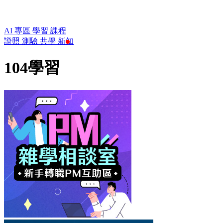
AI 專區
學習
課程
證照
測驗
共學
新知
104學習