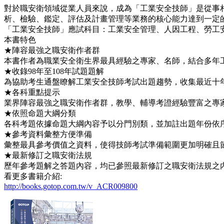
對於職安衛領域從業人員來說，成為「工業安全技師」是從事
析、檢驗、鑑定、評估及計畫管理等業務的核心能力達到一定
「工業安全技師」應試科目：工業安全管理、人因工程、勞工
本書特色
★陣容最強之職安衛作者群
本書作者為職業安全衛生界最具經驗之專家、名師，結合多年
★收錄98年至108年試題題解
為協助考生通盤瞭解工業安全技師考試出題趨勢，收集最近十
★各科重點提示
業界陣容最強之職安衛作者群，教學、輔導考證經驗豐富之專
★依照命題大綱分類
各科考題依據命題大綱內容予以分門別類，並加註出題年份依
★參考資料彙整方便準備
彙整最具參考價值之資料，使得技師考試準備範圍更加明確且
★最新修訂之職安衛法規
歷年參考題解之答題內容，均已參照最新修訂之職安衛法規之
看更多書籍介紹:
http://books.gotop.com.tw/v_ACR009800