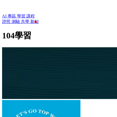
AI 專區
學習
課程
證照
測驗
共學
新知
104學習