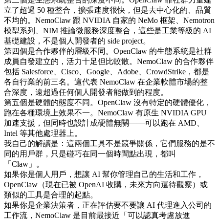
立了超過 50 種整合，擴張速度很快，但是去中心化的、品質
不均的。NemoClaw 跟 NVIDIA 自家的 NeMo 框架、Nemotron
模型系列、NIM 推論微服務深度整合，這些是工業等級的 AI
基礎建設，不是個人開發者的 side project。
第四個是合作夥伴的層級不同。OpenClaw 的生態系統是社群
成員自發建立的，活力十足但比較散。NemoClaw 的合作夥伴
包括 Salesforce、Cisco、Google、Adobe、CrowdStrike，都是
各自行業的前三名。這代表 NemoClaw 在企業軟體市場的整
合深度，遠超過任何個人開發者能做到的程度。
第五個是硬體的態度不同。OpenClaw 沒有特定的硬體優化，
跑在各種環境上效果不一。NemoClaw 有原生 NVIDIA GPU
加速支援，但同時也設計成硬體無關——可以跑在 AMD、
Intel 等其他處理器上。
我自己的解讀是：這兩個工具不是競爭關係，它們服務的是不
同的用戶群，只是碰巧在同一個時間點出現，都叫
「Claw」。
如果你是個人用戶，想讓 AI 幫你管理自己的生活和工作，
OpenClaw（現在已被 OpenAI 收購，未來方向還待觀察）或
類似的工具是合理的起點。
如果你是企業決策者，正在評估要不要讓 AI 代理進入公司的
工作流，NemoClaw 是目前最接近「可以認真考慮放進