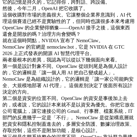
它的記憶是持久的，它記得你，跨對話、跨設備。
然後，今年二月，OpenAI 把它收購了。
這個收購對市場的意義很大。它讓整個企業界意識到，AI 代
理這個賽道已經不是實驗性的了，但同時也讓很多本來考慮用
OpenClaw 的企業變得猶豫——OpenAI 接手之後，這個東西
還會是開放的嗎？治理方向會變嗎？
就在這個時間點，NVIDIA 宣布了 NemoClaw。
NemoClaw 的官網是 nemoclaw.bot，它是 NVIDIA 在 GTC
2026 上正式發表的開源 AI 智慧代理平台。
兩者最根本的差異，我認為可以從以下幾個面向來看。
第一個是設計對象不同。OpenClaw 從頭到尾是為個人設計
的，它的邏輯是「讓一個人用 AI 把自己變成超人」。
NemoClaw 是為組織設計的，它的邏輯是「讓一家公司能夠安
全、大規模地部署 AI 代理」。這個差別決定了後面所有設計
決定的方向。
第二個是資安的位置不同。OpenClaw 的資安是事後加上去
的，或者說，它的設計本來就不是以資安為優先。你把它放在
公司電腦上，讓它連接公司的 Gmail、行事曆、檔案系統，IT
部門的反應幾乎一定是「不行」。NemoClaw 是從架構底層就
把資安和隱私控制蓋進去的，多層安全防護、數據治理政策、
存取控制，這些不是附加功能，是核心設計。
第三個是生態系統整合的深度不同。OpenClaw 靠社群力量建