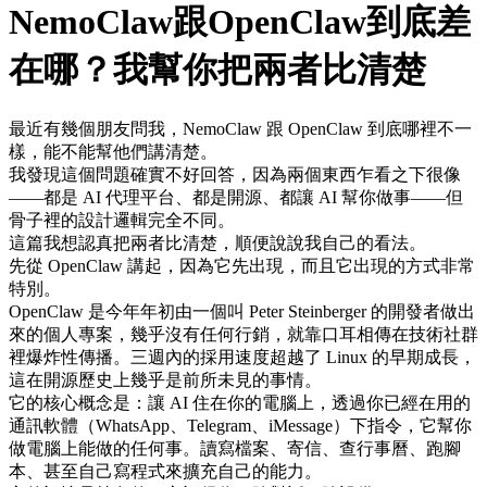
NemoClaw跟OpenClaw到底差
在哪？我幫你把兩者比清楚
最近有幾個朋友問我，NemoClaw 跟 OpenClaw 到底哪裡不一
樣，能不能幫他們講清楚。
我發現這個問題確實不好回答，因為兩個東西乍看之下很像
——都是 AI 代理平台、都是開源、都讓 AI 幫你做事——但
骨子裡的設計邏輯完全不同。
這篇我想認真把兩者比清楚，順便說說我自己的看法。
先從 OpenClaw 講起，因為它先出現，而且它出現的方式非常
特別。
OpenClaw 是今年年初由一個叫 Peter Steinberger 的開發者做出
來的個人專案，幾乎沒有任何行銷，就靠口耳相傳在技術社群
裡爆炸性傳播。三週內的採用速度超越了 Linux 的早期成長，
這在開源歷史上幾乎是前所未見的事情。
它的核心概念是：讓 AI 住在你的電腦上，透過你已經在用的
通訊軟體（WhatsApp、Telegram、iMessage）下指令，它幫你
做電腦上能做的任何事。讀寫檔案、寄信、查行事曆、跑腳
本、甚至自己寫程式來擴充自己的能力。