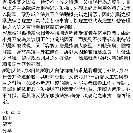
直接相關之因素，遭受不平等之待遇。又歧視行為之發生，實
務上雇主為隱瞞差別待遇之動機，外觀上經常利用各種方式予
以隱匿，致形成合法與不合法動機交錯之情形，因此判斷之標
準應綜合雇主行為時之各種事實，以雇主或代表雇主行使管理
權之人等之言行舉措整體綜合判斷。
容貌歧視係指當求職者在招聘過程或受僱者在僱用期間，由於
本身容貌為與該項工作無關的因素，而受到不公平或差別待遇
即是容貌歧視。又「容貌」應是指個人臉型、相貌美醜、體格
胖瘦、身材高矮等外在條件，訴願人因趙君頭髮過長，所發生
之爭議，髮型既為趙君之外在條件，應屬就業服務法第5條第1
項規定之容貌範圍。
訴願人於7月8日於訴願人內部群組請求趙君理髮，並於7月23
日告知資遣趙君，其時間密接，又依7月17日訴願人主管與趙
君之對話「如果不考慮理髮的話，可能要考慮換工作」等語，
難謂其解僱趙君之動機與容貌因素全然無關。訴願人所訴，並
不可採。是其違反就業服務法第5條第1項規定之事實，應可認
定。
0
0
505
0
拍手
留言
分享