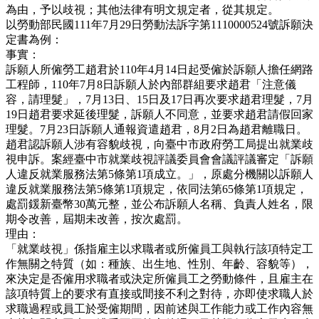
為由，予以歧視；其他法律有明文規定者，從其規定。
以勞動部民國111年7月29日勞動法訴字第1110000524號訴願決
定書為例：
事實：
訴願人所僱勞工趙君於110年4月14日起受僱於訴願人擔任網路
工程師，110年7月8日訴願人於內部群組要求趙君「注意儀
容，請理髮」，7月13日、15日及17日再次要求趙君理髮，7月
19日趙君要求延後理髮，訴願人不同意，並要求趙君請假回家
理髮。7月23日訴願人通報資遣趙君，8月2日為趙君離職日。
趙君認訴願人涉有容貌歧視，向臺中市政府勞工局提出就業歧
視申訴。案經臺中市就業歧視評議委員會會議評議審定「訴願
人違反就業服務法第5條第1項成立。」，原處分機關以訴願人
違反就業服務法第5條第1項規定，依同法第65條第1項規定，
處罰鍰新臺幣30萬元整，並公布訴願人名稱、負責人姓名，限
期令改善，屆期未改善，按次處罰。
理由：
「就業歧視」係指雇主以求職者或所僱員工與執行該項特定工
作無關之特質（如：種族、出生地、性別、年齡、容貌等），
來決定是否僱用求職者或決定所僱員工之勞動條件，且雇主在
該項特質上的要求有直接或間接不利之對待，亦即使求職人於
求職過程或員工於受僱期間，因前述與工作能力或工作內容無