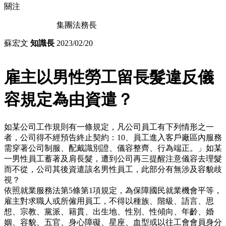
關注
集團法務長
蘇宏文
知識長
2023/02/20
雇主以男性勞工留長髮違反儀
容規定為由資遣？
如某公司工作規則有一條規定，凡公司員工有下列情形之一
者，公司得不經預告終止契約：10、員工進入客戶廠區內服務
需穿著公司制服、配戴識別證、儀容整齊、行為端正。」如某
一男性員工蓄著及肩長髮，遭到公司再三提醒注意儀容去理髮
而不從，公司其後資遣該名男性員工，此部分有無涉及容貌歧
視？
依照就業服務法第5條第1項規定，為保障國民就業機會平等，
雇主對求職人或所僱用員工，不得以種族、階級、語言、思
想、宗教、黨派、籍貫、出生地、性別、性傾向、年齡、婚
姻、容貌、五官、身心障礙、星座、血型或以往工會會員身分