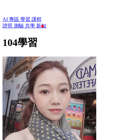
AI 專區
學習
課程
證照
測驗
共學
新知
104學習