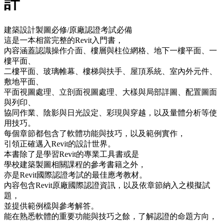
計
建築設計製圖必修/原廠認證考試必備
這是一本相當完整的Revit入門書，
內容涵蓋認識操作介面、樓層與柱位網格、地下一樓平面、一
樓平面、
二樓平面、玻璃帷幕、樓梯與扶手、屋頂系統、室內外元件、
敷地平面、
平面視圖處理、立剖面視圖處理、大樣與局部詳圖、配置圖面
與列印、
協同作業、陰影與日光設定、彩現與穿越，以及量體分析等使
用技巧。
每個章節都包含了軟體功能與技巧，以及範例實作，
引領正確邁入Revit的設計世界。
本書除了是學習Revit的專業工具書或是
學校建築製圖相關課程的參考書籍之外，
亦是Revit國際認證考試的最佳應考教材。
內容包含Revit原廠國際認證資訊，以及依章節納入之模擬試
題，
並提供範例檔與參考解答。
能在熟悉軟體的重要功能與技巧之餘，了解認證的命題方向，