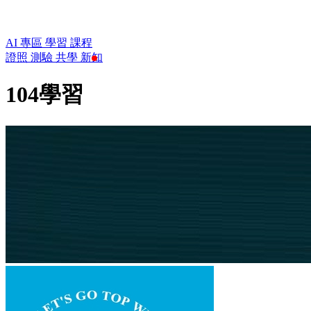
AI 專區
學習
課程
證照
測驗
共學
新知
104學習