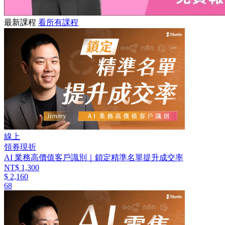
最新課程
看所有課程
線上
領券現折
AI 業務高價值客戶識別｜鎖定精準名單提升成交率
NT$ 1,300
$ 2,160
68