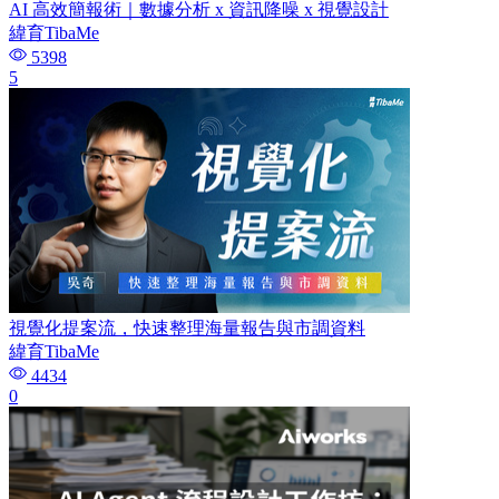
AI 高效簡報術｜數據分析 x 資訊降噪 x 視覺設計
緯育TibaMe
5398
5
視覺化提案流，快速整理海量報告與市調資料
緯育TibaMe
4434
0