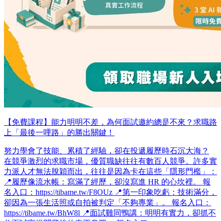
【免費課程】能力明明不差，為何面試邀約總是不來？求職路
上「最後一哩路」的勝出關鍵！
努力學會了技能、累積了經驗，卻在投遞履歷時石沉大海？
在競爭激烈的求職市場，優質職缺往往有數百人競爭。許多實
力派人才無法脫穎而出，往往是因為卡在這些「隱形門檻」：
📍履歷像流水帳：寫滿了經歷，卻沒寫進 HR 的心坎裡。 報
名入口：https://tibame.tw/F8OUz 📍第一印象吃虧：技術滿分，
卻因為一張生活照或自拍被判定「不夠專業」。 報名入口：
https://tibame.tw/BhW8l 📍面試雞同鴨講：明明有實力，卻抓不