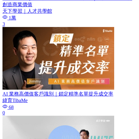
創造商業價值
天下學習｜人才共學館
1萬
3
AI 業務高價值客戶識別｜鎖定精準名單提升成交率
緯育TibaMe
68
0