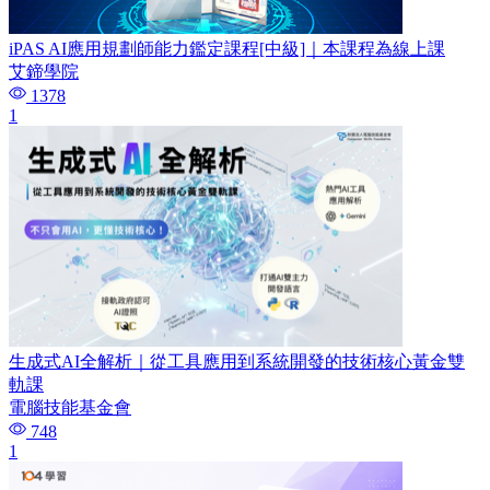
iPAS AI應用規劃師能力鑑定課程[中級]｜本課程為線上課
艾鍗學院
1378
1
生成式AI全解析｜從工具應用到系統開發的技術核心黃金雙
軌課
電腦技能基金會
748
1