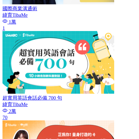
國際商業溝通術
緯育TibaMe
1萬
1
超實用英語會話必備 700 句
緯育TibaMe
2萬
70