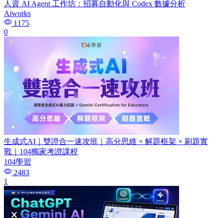
人資 AI Agent 工作坊：招募自動化與 Codex 數據分析
Aiworks
1175
0
生成式AI｜雙證合一速攻班｜高分思維 × 解題框架 × 刷題實
戰｜104獨家考證課程
104學習
2483
1