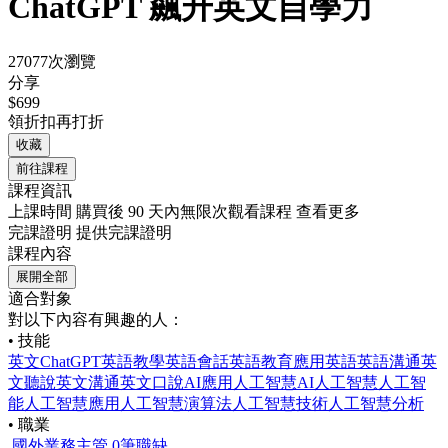
ChatGPT 飆升英文自學力
27077次瀏覽
分享
$699
領折扣再打折
收藏
前往課程
課程資訊
上課時間
購買後 90 天內無限次觀看課程
查看更多
完課證明
提供完課證明
課程內容
展開全部
適合對象
對以下內容有興趣的人：
• 技能
英文
ChatGPT
英語教學
英語會話
英語教育
應用英語
英語溝通
英
文聽說
英文溝通
英文口說
AI應用
人工智慧
AI人工智慧
人工智
能
人工智慧應用
人工智慧演算法
人工智慧技術
人工智慧分析
• 職業
國外業務主管
0筆職缺