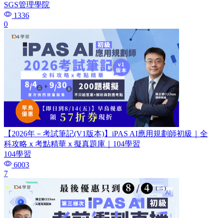
SGS管理學院
1336
0
【2026年－考試筆記(V1版本)】iPAS AI應用規劃師初級｜全
科攻略ｘ考點精華ｘ擬真題庫｜104學習
104學習
6003
7