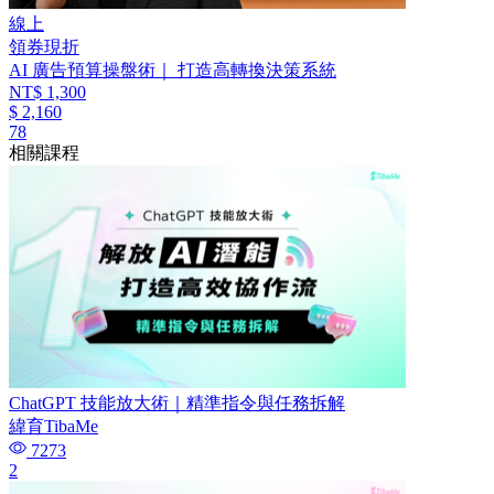
線上
領券現折
AI 廣告預算操盤術｜ 打造高轉換決策系統
NT$ 1,300
$ 2,160
78
相關課程
ChatGPT 技能放大術｜精準指令與任務拆解
緯育TibaMe
7273
2