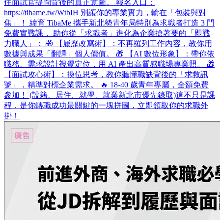
住面試官提問背後的真正意圖。 報名入口：
https://tibame.tw/WtbIH 別讓你的專業實力，輸在「包裝與對
焦」！ 緯育 TibaMe 攜手新北勢青年局特別為求職者打造 3 門
免費實戰課， 助你從「求職者」進化為企業搶著要的「即戰
力職人」： 🎁 【履歷改寫術】：不再羅列工作內容，教你用
數據與成果「翻譯」個人價值。 🎁 【AI 數位形象】：帶你依
職務、需求設計視覺定位，用 AI 產出高質感職場專業照。 🎁
【面試攻心術】：換位思考，教你聽懂職缺背後的「求救訊
號」，精準對標企業需求。 🔥 18-40 歲青年專屬，全額免費
參加！ (設籍、居住、就學、就業新北市優先錄取)​ 這不只是課
程，是你轉職成功最關鍵的一塊拼圖，立即領取你的求職外
掛！