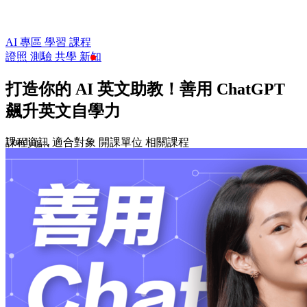
AI 專區
學習
課程
證照
測驗
共學
新知
打造你的 AI 英文助教！善用 ChatGPT
飆升英文自學力
Loading...
課程資訊
適合對象
開課單位
相關課程
$699
收藏
前往課程