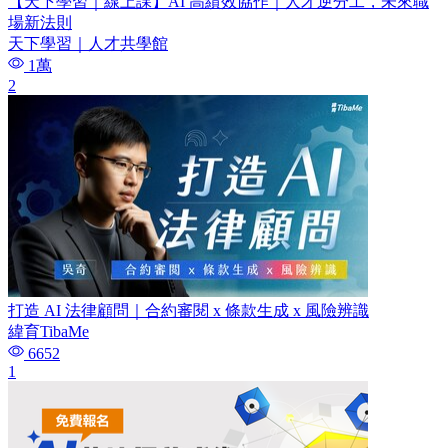
【天下學習｜線上課】AI 高績效協作｜人才逆分工，未來職
場新法則
天下學習｜人才共學館
1萬
2
打造 AI 法律顧問｜合約審閱 x 條款生成 x 風險辨識
緯育TibaMe
6652
1