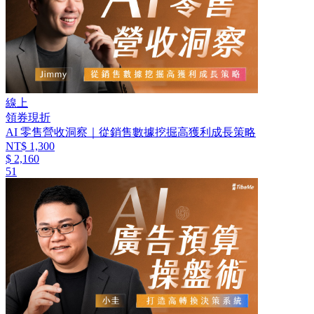
線上
領券現折
AI 零售營收洞察｜從銷售數據挖掘高獲利成長策略
NT$ 1,300
$ 2,160
51