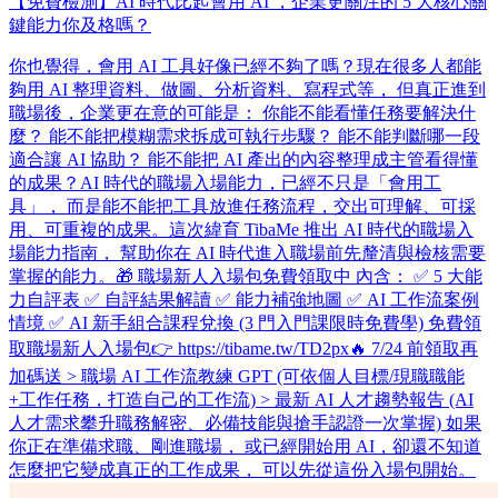
【免費檢測】AI 時代比起會用 AI ，企業更關注的 5 大核心關
鍵能力你及格嗎？
你也覺得，會用 AI 工具好像已經不夠了嗎？ ​ 現在很多人都能
夠用 AI 整理資料、做圖、分析資料、寫程式等， 但真正進到
職場後，企業更在意的可能是： 你能不能看懂任務要解決什
麼？ 能不能把模糊需求拆成可執行步驟？ 能不能判斷哪一段
適合讓 AI 協助？ 能不能把 AI 產出的內容整理成主管看得懂
的成果？ ​ AI 時代的職場入場能力，已經不只是「會用工
具」， 而是能不能把工具放進任務流程，交出可理解、可採
用、可重複的成果。 ​ 這次緯育 TibaMe 推出 AI 時代的職場入
場能力指南， 幫助你在 AI 時代進入職場前先釐清與檢核需要
掌握的能力。 ​ 🎁 職場新人入場包免費領取中 內含： ✅ 5 大能
力自評表 ✅ 自評結果解讀 ✅ 能力補強地圖 ✅ AI 工作流案例
情境 ✅ AI 新手組合課程兌換 (3 門入門課限時免費學) 免費領
取職場新人入場包👉 https://tibame.tw/TD2px ​ 🔥 7/24 前領取再
加碼送 > 職場 AI 工作流教練 GPT (可依個人目標/現職職能
+工作任務，打造自己的工作流) > 最新 AI 人才趨勢報告 (AI
人才需求攀升職務解密、必備技能與搶手認證一次掌握) 如果
你正在準備求職、剛進職場， 或已經開始用 AI，卻還不知道
怎麼把它變成真正的工作成果， 可以先從這份入場包開始。 ​