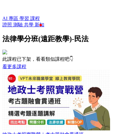
AI 專區
學習
課程
證照
測驗
共學
新知
法律學分班(遠距教學)-民法
此課程已下架，看看類似課程吧👇
看更多課程