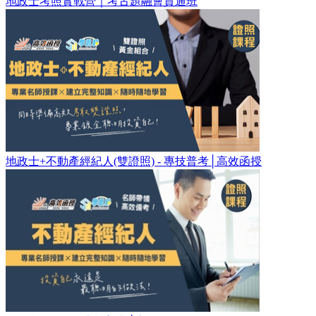
地政士考照實戰營｜考古題融會貫通班
地政士+不動產經紀人(雙證照) - 專技普考│高效函授