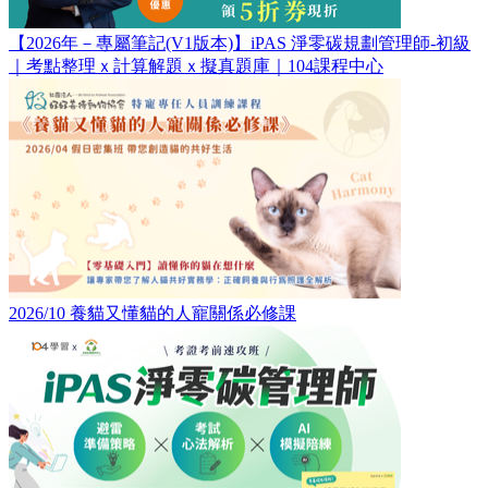
【2026年－專屬筆記(V1版本)】iPAS 淨零碳規劃管理師-初級
｜考點整理ｘ計算解題ｘ擬真題庫｜104課程中心
2026/10 養貓又懂貓的人寵關係必修課