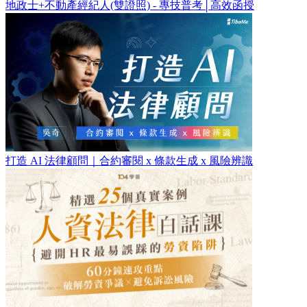
地政士+不動產經紀人(雙證照) - 專技普考│高效函授
打造 AI 法律顧問｜合約審閱 x 條款生成 x 風險辨識