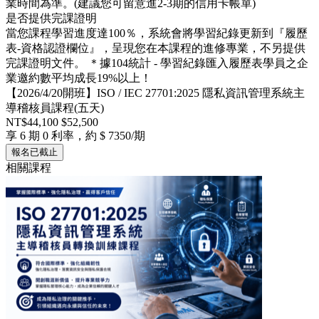
業時間為準。(建議您可留意進2-3期的信用卡帳單)
是否提供完課證明
當您課程學習進度達100％，系統會將學習紀錄更新到『履歷
表-資格認證欄位』，呈現您在本課程的進修專業，不另提供
完課證明文件。 ＊據104統計 - 學習紀錄匯入履歷表學員之企
業邀約數平均成長19%以上！
【2026/4/20開班】ISO / IEC 27701:2025 隱私資訊管理系統主
導稽核員課程(五天)
NT$44,100
$52,500
享 6 期 0 利率，約 $ 7350/期
報名已截止
相關課程