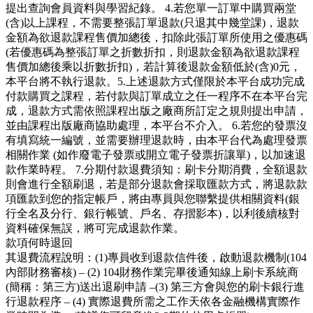
提出查詢會員資料與學習紀錄。 4.若您單一訂單中購買兩堂
(含)以上課程，不需要整張訂單退款(只退其中幾堂課)，退款
金額為欲退款課程售價加總後，扣除此張訂單所使用之優惠碼
(若優惠碼為整張訂單之折數折扣，則退款金額為欲退款課程
售價加總後乘以折數折扣)，若計算後退款金額低於(含)0元，
本平台將不執行退款。5.上述退款方式僅限於本平台成功完成
付款購買之課程，若付款與訂單成立之任一程序不在本平台完
成，退款方式需依照課程出版之廠商所訂定之規則提出申請，
並由課程出版廠商協助處理，本平台不介入。 6.若您的發票沒
有填寫統一編號，並需要辦理退款時，由本平台代為處理發票
相關作業 (如作廢電子發票或開立電子發票折讓單)，以加速退
款作業時程。 7.分期付款退費須知：刷卡分期消費，全額退款
則會進行全額刷退，若是部分退款會採取匯款方式，將退款款
項匯款到您的指定帳戶，將由專員與您聯繫提供相關資料(銀
行全名及分行、銀行帳號、戶名、存摺影本)，以利後續核對
資料確保無誤，將可完成退款作業。
款項何時退回
其退費流程說明：(1)專員收到退款信件後，啟動退款機制(104
內部財務審核) – (2) 104財務作業完畢後通知線上刷卡系統商
(簡稱：第三方)送出退刷申請 –(3) 第三方會與您的刷卡銀行進
行退款程序 – (4) 實際退費所需之工作天依各金融機構實際作