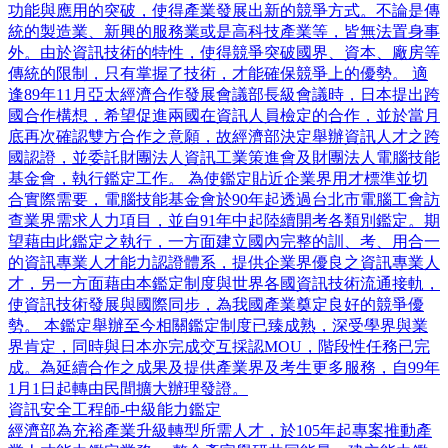
功能與應用的突破，使得產業發展出新的競爭方式。不論是傳
統的製造業、新興的服務業或是高科技產業等，皆無法置身事
外。由於資訊技術的特性，使得競爭突破國界、資本、廠房等
傳統的限制，只有掌握了技術，才能確保競爭上的優勢。 適
逢89年11月亞太經濟合作發展會議部長級會議時，日本提出跨
國合作構想，希望促進兩國在資訊人員檢定的合作，並於當月
底再次確認雙方合作之意願，故經濟部決定舉辦資訊人才之跨
國認證，並委託財團法人資訊工業策進會及財團法人電腦技能
基金會，執行鑑定工作。 為使鑑定貼近企業界用才標準並切
合實際需要，電腦技能基金會於90年起透過台北市電腦工會訪
查業界需求人力項目，並自91年中起陸續開考各類別鑑定。期
望藉由此鑑定之執行，一方面建立國內完整的訓、考、用合一
的資訊專業人才能力認證體系，提供企業界優良之資訊專業人
才，另一方面藉由本鑑定制度與世界各國資訊技術流通接軌，
使資訊技術發展與國際同步，為我國產業奠定良好的競爭優
勢。 本鑑定舉辦至今相關鑑定制度已臻成熟，深受學界與業
界肯定，同時與日本亦完成交互採認MOU，階段性任務已完
成。為延續合作之成果及提供產業界及考生更多服務，自99年
1月1日起轉由民間擴大辦理發證。
資訊安全工程師-中級能力鑑定
經濟部為充裕產業升級轉型所需人才，於105年起專案推動產