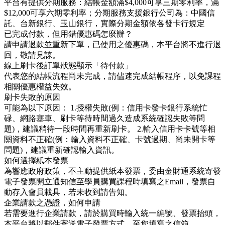
平台有提供分期服務：結帳金額滿$4,000可享三期零利率，滿
$12,000可享六期零利率；分期服務支援銀行公司為：中國信
託、台新銀行、玉山銀行，實際分期金額依各發卡行規定
已完成付款，但用錯優惠碼怎麼辦？
請申請退款並重新下單，已使用之優惠碼，本平台將不進行退
回，敬請見諒。
線上刷卡後訂單狀態顯示「待付款」
代表您的結帳流程尚未完成，請儘速完成結帳程序，以免課程
相關優惠權益失效。
刷卡失敗的原因
可能為以下原因： 1.授權失敗(例：信用卡發卡銀行系統忙
碌、網路塞車、刷卡等待時間過久造成系統確認失敗等問
題)，建議稍待一段時間再重新刷卡。 2.輸入信用卡卡號等相
關資料不正確(例：輸入資料不正確、卡號過期、尚未開卡等
問題)，建議重新確認輸入資訊。
如何選擇紙本發票
為響應政府政策，不主動提供紙本發票，委由金財通系統寄發
電子發票開立通知信至學員購買課程時填寫之Email，發票自
動存入會員載具，若未收到請告知。
企業請款之憑證，如何申請
若需要進行企業請款，請於購買時輸入統一編號、發票抬頭，
本平台將以郵件寄送電子發票方式，至您填寫之信箱。