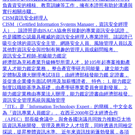
負責資安的稽核、教育訓練等工作，擁有本證照有助於溝通與
實行相關步驟。
CISM資訊安全經理人
CISM（Certified Information Systems Manager，資訊安全經理
人）， 該證照是由ISACA協會所規劃的專業資訊安全認證，
也是國際公認最具權威的資訊安全經理人專業證照。該認證已
吸引全球的資訊安全主管、網路安全人員、風險管理人員以及
其他對資訊安全與控制有興趣的管理人員或顧問報考。
資訊安全工程師-初級能力鑑定
經濟部為充裕產業升級轉型所需人才，於105年起專案推動產
業人才能力鑑定業務， 整合產官學研共同能量，建立能力鑑
定體制及擴大辦理考試項目，由經濟部核發能力鑑 定證書，
並促進企業優先面試/聘用及加薪獲證者。 特色： 1. 能力鑑定
制度以職能基準為基礎，由產學研專業委員會規劃發展。 2.
能力鑑定業務由專業法人辦理，能力鑑定證書由經濟部核發。
資訊安全管理系統與風險管理
『ITE』是「Information Technology Expert」的簡稱，中文全名
為『資訊專業人員鑑定』。在西元2000年亞太經濟合作
（APEC）部長級會議中，與會各國決議共同致力推動亞太地
區資訊系統開發、管理及應用之人才培育，同時透過共同檢定
採認，提昇整體資訊水準。 近年來資訊技術蓬勃發展，各項