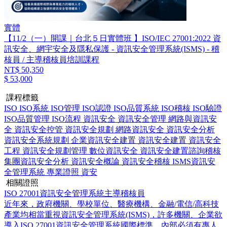
實體
【11/2（一）開課｜台北５日實體班 】ISO/IEC 27001:2022 資
訊安全、網宇安全及隱私保護 - 資訊安全管理系統(ISMS) - 稽
核員 / 主導稽核員培訓課程
NT$ 50,350
$ 53,000
課程標籤
ISO
ISO系統
ISO管理
ISO認證
ISO品質系統
ISO稽核
ISO驗證
ISO品質管理
ISO流程
資訊安全
資訊安全管理
網路與資訊安
全
資訊安全控管
資訊安全規劃
網路資訊安全
資訊安全分析
資訊安全系統規劃
企業資訊安全建置
資訊安全建置
資訊安全
工程
資訊安全規劃管理
數位資訊安全
資訊安全建置諮詢稽核
集團資訊安全分析
資訊安全概論
資訊安全稽核
ISMS資訊安
全管理系統
專業證照
資安
相關證照
ISO 27001資訊安全管理系統主導稽核員
近年來，政府機關、學校單位、醫療機構、金融/電信/高科技
產業均相當重視資訊安全管理系統(ISMS)，許多機關、企業欲
導入ISO 27001資訊安全管理系統國際標準，內部必須有專人