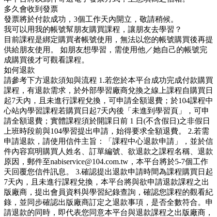
多久會收到發票
發票將於付款成功，3個工作天內開立，敬請稍候。
我可以用我的帳號幫朋友購買課程，讓朋友去學習？
目前課程是綁定購買者帳號使用，無法以您的帳號購買後再提
供給朋友使用。 如朋友想學習，需使用他／她自己的帳號完
成購買後才可觀看課程。
如何退款
請參考下方退款須知與流程 1.若您於本平台成功完成付款購買
課程，有退款需求，於外部學習廠商兌換之線上課程自購買日
起7天內，且未進行課程兌換，可申請全額退費；於104課程中
心站內學習課程若購買日起7天內後「未進到學習頁」，可申
請全額退費；實體課程須於開課日前 1 日(不含假日)之非假日
上班時段前與104學習提出申請，始得要求全額退費。 2.若需
申請退款，請使用信件主旨：「課程中心退款申請」，並於信
件內容寫明購買人姓名、訂單編號、欲退款之課程名稱、退款
原因，郵件至nabiservice@104.com.tw，本平台將於5-7個工作
天回覆您信件訊息。 3.確認提出退款申請時間為課程購買日起
7天內，且未進行課程兌換，本平台將與欲申請退款課程之出
版廠商，提出會員資料與學習紀錄查詢，確認您課程的觀看紀
錄，並同步確認出版廠商訂定之退款事項，是否全數符合。申
請退款的同時，即代表您同意本平台與退款課程之出版廠商，