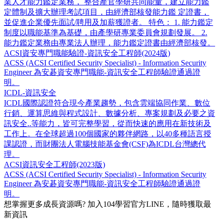
業人才能力鑑定業務， 整合產官學研共同能量，建立能力鑑
定體制及擴大辦理考試項目，由經濟部核發能力鑑 定證書，
並促進企業優先面試/聘用及加薪獲證者。 特色： 1. 能力鑑定
制度以職能基準為基礎，由產學研專業委員會規劃發展。 2.
能力鑑定業務由專業法人辦理，能力鑑定證書由經濟部核發。
ACSI資安專門職能驗證-資訊安全工程師(2024版)
ACSS (ACSI Certified Security Specialist) - Information Security
Engineer 為安碁資安專門職能-資訊安全工程師驗證通過證
明。
ICDL-資訊安全
ICDL國際認證符合現今產業趨勢，包含雲端協同作業、數位
行銷、運算思維與程式設計、數據分析、專案規劃及必要之資
訊安全..等能力，皆可完整學習，從而快速的應用在新技術及
工作上。在全球超過100個國家的夥伴網路，以40多種語言授
課認證，而財團法人電腦技能基金會(CSF)為ICDL台灣總代
理。
ACSI資訊安全工程師(2023版)
ACSS (ACSI Certified Security Specialist) - Information Security
Engineer 為安碁資安專門職能-資訊安全工程師驗證通過證
明。
想掌握更多成長資源嗎?
加入104學習官方LINE，隨時獲取最
新資訊