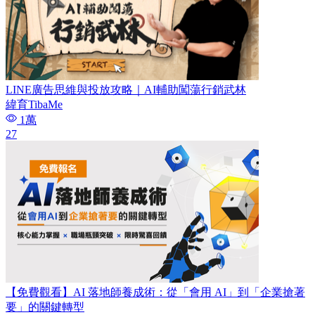
LINE廣告思維與投放攻略｜AI輔助闖蕩行銷武林
緯育TibaMe
1萬
27
【免費觀看】AI 落地師養成術：​從「會用 AI」到「企業搶著
要」的關鍵轉型