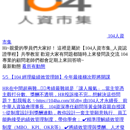
104人資
市集
Hi~親愛的學員們大家好！ 這裡是屬於【104人資市集_人資認
證學程】共學教室 歡迎大家有問題都隨時上來發問及交流 104
專業的顧問老師們都會定期上來回答唷~
最新動態
看所有動態
5/5 【104 經理級績效管理師】今年最後梯次即將開課
HR在中間超兩難...😵‍💫考績最難就是「讓人服氣」...當主管憑
主觀打分數、獎酬不透明，HR投訴接不完... 想解決這些問
題？ 點我報名 ✨https://104ha.com/3Edby 由104人才永續長、前
中華人資協會理事長、104資深專任顧問等黃金陣容親自授課
✨從制度設計到獎酬連動，教你設計一套主管願意執行、員工
能夠接受的績效管理制度，帶你學會： ✔️精準理解績效管理
制度（MBO、KPI、OKR等） ✔️將績效管理與獎酬、人才發