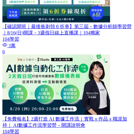
【確認開班｜最後衝刺領６折券】第三屆－數據分析師學習營
｜8/16(日)開課－3週假日線上直播課｜104獨家
104學習
3萬
6
【免費報名】2週打造 AI 數據工作流｜實戰ｘ作品ｘ職涯加
持｜ AI數據工作流學習營－開課說明會
104學習