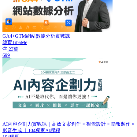
GA4+GTM網站數據分析實戰課
緯育TibaMe
23萬
699
AI內容企劃力實戰課｜高效文案創作 × 視覺設計 × 簡報製作 ×
影音生成 ｜104獨家AI課程
104學習