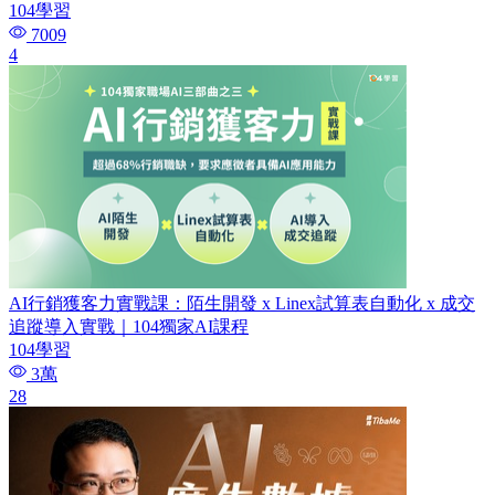
104學習
7009
4
AI行銷獲客力實戰課：陌生開發 x Linex試算表自動化 x 成交
追蹤導入實戰​｜104獨家AI課程
104學習
3萬
28