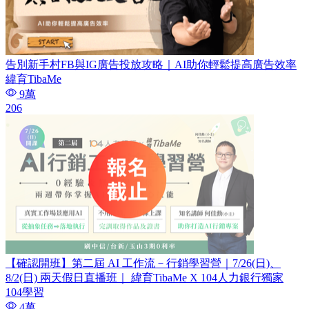
告別新手村FB與IG廣告投放攻略｜AI助你輕鬆提高廣告效率
緯育TibaMe
9萬
206
【確認開班】第二屆 AI 工作流－行銷學習營｜7/26(日)、
8/2(日) 兩天假日直播班｜ 緯育TibaMe X 104人力銀行獨家
104學習
4萬