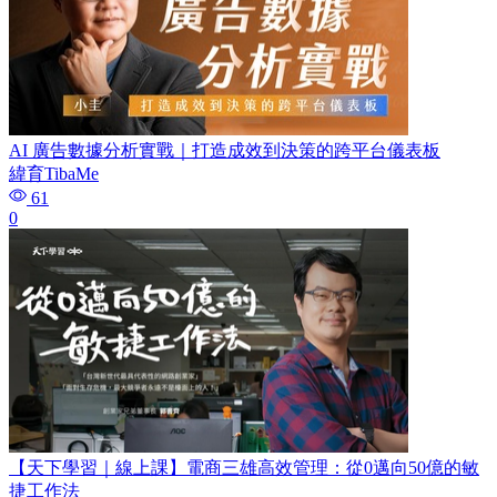
AI 廣告數據分析實戰｜打造成效到決策的跨平台儀表板
緯育TibaMe
61
0
【天下學習｜線上課】電商三雄高效管理：從0邁向50億的敏
捷工作法