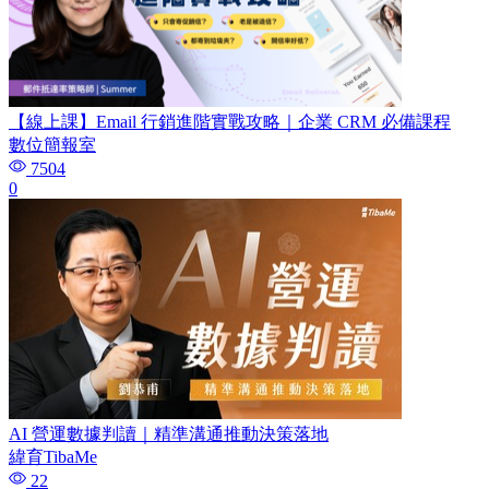
【線上課】Email 行銷進階實戰攻略｜企業 CRM 必備課程
數位簡報室
7504
0
AI 營運數據判讀｜精準溝通推動決策落地
緯育TibaMe
22