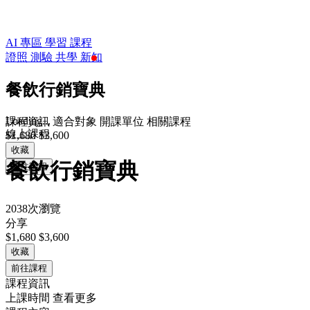
AI 專區
學習
課程
證照
測驗
共學
新知
餐飲行銷寶典
Loading...
課程資訊
適合對象
開課單位
相關課程
線上課程
$1,680
$3,600
收藏
餐飲行銷寶典
前往課程
2038次瀏覽
分享
$1,680
$3,600
收藏
前往課程
課程資訊
上課時間
查看更多