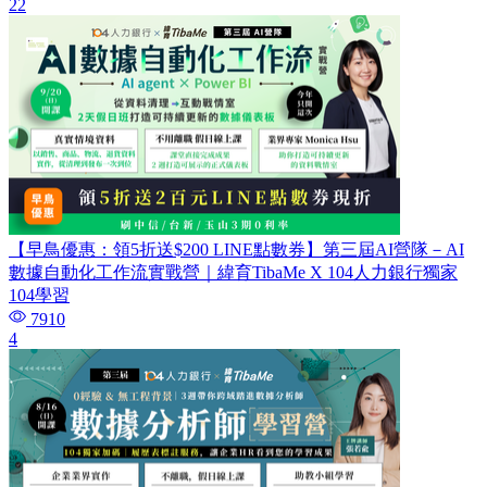
22
【早鳥優惠：領5折送$200 LINE點數券】第三屆AI營隊－AI
數據自動化工作流實戰營｜緯育TibaMe X 104人力銀行獨家
104學習
7910
4