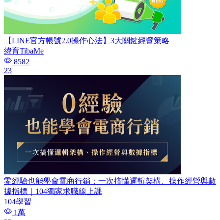
【LINE官方帳號2.0操作心法】3大關鍵經營策略
緯育TibaMe
8582
23
零經驗也能學會電商行銷：一次搞懂邏輯架構、操作經營與數
據指標｜104獨家求職線上課
104學習
1萬