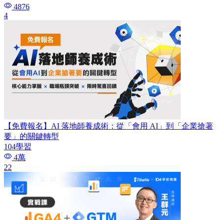
4876
4
【免費報名】AI 落地師養成術：​從「會用 AI」到「企業搶著
要」的關鍵轉型
104學習
4萬
22