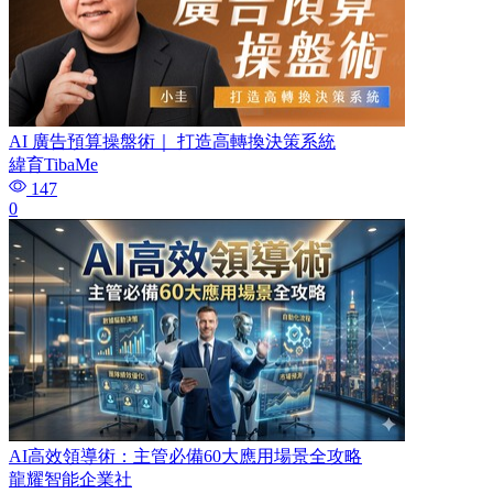
AI 廣告預算操盤術｜ 打造高轉換決策系統
緯育TibaMe
147
0
AI高效領導術：主管必備60大應用場景全攻略
龍耀智能企業社