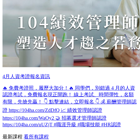
4月人資考證報名資訊
🔥 免費考證照，履歷大加分！🔥 同學們，別錯過 4 月的人資
認證考試，免費報名現正開跑！ 線上考試、時間彈性，名額
有限，先搶先贏！ 👇 點擊連結，立即報名 👇 💰 薪酬管理師認
證 https://104ha.com/ZdDfQ 📈 績效管理師認證
https://104ha.com/WaOy2 🤝 招募選才管理師認證
https://104ha.com/uUZjT #職涯升級 #職場技能 #HR認證
最新課程
看所有課程