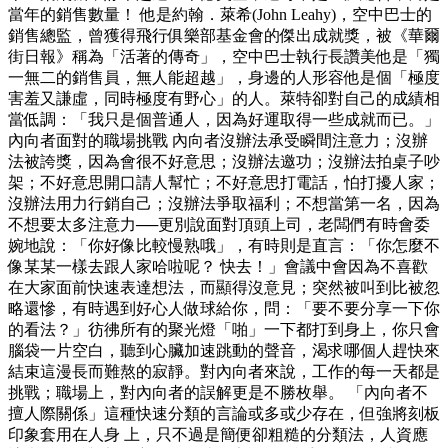
當年的銷售數量！ 他是約翰．萊希(John Leahy)，空中巴士的
銷售總監，曾獲得飛行俱樂部基金會的傑出成就獎，被《華爾
街日報》稱為「活著的傳奇」，空中巴士執行長讚美他是「獨
一無二的銷售員，無人能超越」，身邊的人形容他是個「極度
害羞又謙虛，同時極度有野心」的人。萊特卻對自己的成績相
當低調：「我只是個普通人，因為好運取得一些成就而已。」
內向者面對的職場挑戰 內向者沒辦法承受瞬間注意力；沒辦
法被誇獎，因為會很不好意思；沒辦法邀功；沒辦法拍桌子吵
架；不好意思開口請人幫忙；不好意思打電話，怕打擾人家；
沒辦法用力行銷自己；沒辦法爭取福利；不想當第一名，因為
不想要太多注意力──更別說面對頂頭上司，老闆們有時會委
婉地說：「你好像比較慢熟哦」，有時則是直言：「你怎麼不
像某某一樣去跟人家哈啦呢？ 快去！」會議中會因為不喜歡
在大家面前快速表達想法，而顯得沒意見；突然被叫到比被忽
略還慘，有時遇到好心人做球給你，問：「要不要分享一下你
的看法？」彷彿所有的聚光燈「啪」一下都打到身上，你只會
腦袋一片空白，聽到心臟加速跳動的聲音，渴求哪個人趕快來
結束這漫長而難熬的寂靜。對內向者來說，工作的每一天都是
挑戰；職場上，對內向者的誤解更是不勝枚舉。 「內向者不
擅人際關係」這種快速分類的言論或多或少存在，但強將刻板
印象套用在人身 上，只不過是簡便卻粗糙的分類法，人資應