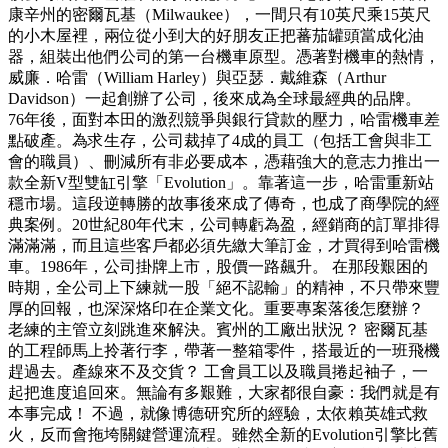
康辛州的密爾瓦基（Milwaukee），一間只有10英尺乘15英尺
的小木屋裡，兩位從小到大的好朋友正把蕃茄罐頭當成化油
器，組裝出他們公司的第一台機車原型。憑著對機車的熱情，
威廉．哈雷（William Harley）與亞瑟．戴維森（Arthur
Davidson）一起創辦了公司，後來成為全球最經典的品牌。
76年後，面對本田的激烈競爭與銀行貸款的壓力，哈雷機車差
點破產。為求生存，公司裁掉了4成的員工（包括工會與非工
會的職員）、刪減所有非必要成本，憑藉強大的意志力推出一
款全新V型雙缸引擎「Evolution」。靠著這一步，哈雷重新站
穩市場。這段逆轉勝的故事後來成了傳奇，也成了商學院的經
典案例。20世紀80年代末，公司轉虧為盈，經銷商的訂單排得
滿滿滿，而且這些客戶都必須先繳大筆訂金，才買得到哈雷機
車。1986年，公司掛牌上市，股價一路飆升。 在那段艱困的
時期，全公司上下練就一股「絕不認輸」的精神，不只帶來豐
厚的回報，也深深烙印在企業文化。重要專案落後怎麼辦？
老練的主管立刻跳進來解決。賓州的工廠出狀況？ 密爾瓦基
的工程師馬上拎著行李，帶著一整箱零件，搭最近的一班飛機
趕過去。產線來不及交貨？ 工會員工以及職員捲起袖子，一
起把進度追回來。無論有多艱難，大家都很自豪：我們就是有
本事完成！ 不過，就像博德研究所的經驗，太依賴英雄式救
火，反而會拖垮關鍵營運流程。雖然全新的Evolution引擎比舊