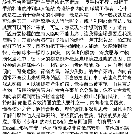
該也不會希望部門主管們依此下定論。 反手拍不行，就把正
手拍和速度練到無人能敵 身邊許多內向的職場工作者，心中
總是在上演千變萬化的小劇場，老是糾結：「為什麼我就是沒
辦法像某某一樣輕鬆地找人講話呢？」或「剛剛那個問題，我
其實可以回答出來的，可惡，怎麼現在才想到答案？」還有
「說好要搭檔的主持人臨時不能出席，讓我撐全場是要逼我跳
海嗎？」其實內向者有許多獨到的優勢，與其想著反手拍怎麼
都打不過人家，倒不如把正手拍練到無人能敵、速度練到飛
快，任何球來一樣可以解決。 內向者的優勢 1.深度思考 生物
演化過程中，留下來的都是能準確反應環境並適應的基因，由
於神經系統條件不同，相對於外向者的報酬取向，內向者則是
傾向「避免危險、節省力氣、減少失敗」的生存策略。內向者
通常不會說出未經思考的話、不喜歡衝動行事、表達意見前會
深思熟慮，可以讓聽者產生好感，覺得自己被重視，而且言之
有物。這樣的特質讓內向者會在事前充分準備，你不太會看到
內向者因遲到而慌張抵達會場，或趕在截止時間前踩線。 2.善
於傾聽 傾聽是有效溝通的重大要件之一，內向者擅長觀察、
懂得弦外之音，他們會吸收、理解資訊並深度思考，因此更能
了解什麼對他人是重要的、哪些資訊有意義、背後的脈絡是什
麼。電影《少年Pi的奇幻旅程》主角阿迪爾．胡賽恩(Adil
Hussain)形容李安「他的執導風格非常敏感安靜，當他跟你講