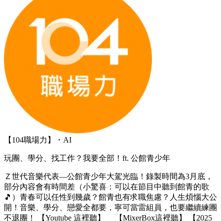
【104職場力】・AI
玩團、學分、找工作？我要全部！ft. 公館青少年
Ｚ世代音樂代表—公館青少年大駕光臨！錄製時間為3月底，
部分內容會有時間差（小驚喜：可以在節目中聽到館青的歌
🎵）青春可以任性到幾歲？館青也有求職焦慮？人生煩惱大公
開！音樂、學分、戀愛全都要，寧可當雷組員，也要繼續練團
不退團！ 【Youtube 這裡聽】 【MixerBox這裡聽】 【2025