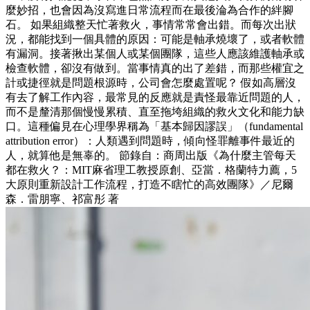
麼妙招，也會因為沒寫進日常流程而在最後淪為合作的絆腳
石。 如果組織整天忙著救火，事情常常會出錯。而每次出狀
況，都能找到一個具體的原因：可能是軸承燒壞了，或者軟體
有漏洞。接著揪出某個人或某個團隊，這些人應該維護軸承或
檢查軟體，卻沒有做到。當事情真的出了差錯，而那些權宜之
計或捷徑就是問題根源時，公司會怎麼處置呢？ 假如高層沒
有去了解工作內容，最常見的反應就是責怪最靠近問題的人，
而不是釐清那個慢慢累積、直至拖垮組織的救火文化和能力缺
口。這種偏見在心理學界稱為「基本歸因謬誤」（fundamental
attribution error）：人類遇到問題時，傾向怪罪離事件最近的
人，就算他是無辜的。 節錄自：商周出版《為什麼主管每天
都在救火？：MIT麻省理工教授原創、亞當．格蘭特力薦，5
大原則重新設計工作流程，打造不瞎忙的高效團隊》／尼爾
森．雷朋寧、祁富彤 著