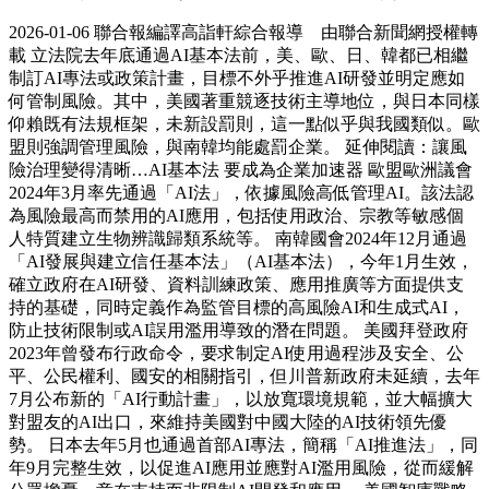
2026-01-06 聯合報編譯高詣軒綜合報導 由聯合新聞網授權轉
載 立法院去年底通過AI基本法前，美、歐、日、韓都已相繼
制訂AI專法或政策計畫，目標不外乎推進AI研發並明定應如
何管制風險。其中，美國著重競逐技術主導地位，與日本同樣
仰賴既有法規框架，未新設罰則，這一點似乎與我國類似。歐
盟則強調管理風險，與南韓均能處罰企業。 延伸閱讀：讓風
險治理變得清晰…AI基本法 要成為企業加速器 歐盟歐洲議會
2024年3月率先通過「AI法」，依據風險高低管理AI。該法認
為風險最高而禁用的AI應用，包括使用政治、宗教等敏感個
人特質建立生物辨識歸類系統等。 南韓國會2024年12月通過
「AI發展與建立信任基本法」（AI基本法），今年1月生效，
確立政府在AI研發、資料訓練政策、應用推廣等方面提供支
持的基礎，同時定義作為監管目標的高風險AI和生成式AI，
防止技術限制或AI誤用濫用導致的潛在問題。 美國拜登政府
2023年曾發布行政命令，要求制定AI使用過程涉及安全、公
平、公民權利、國安的相關指引，但川普新政府未延續，去年
7月公布新的「AI行動計畫」，以放寬環境規範，並大幅擴大
對盟友的AI出口，來維持美國對中國大陸的AI技術領先優
勢。 日本去年5月也通過首部AI專法，簡稱「AI推進法」，同
年9月完整生效，以促進AI應用並應對AI濫用風險，從而緩解