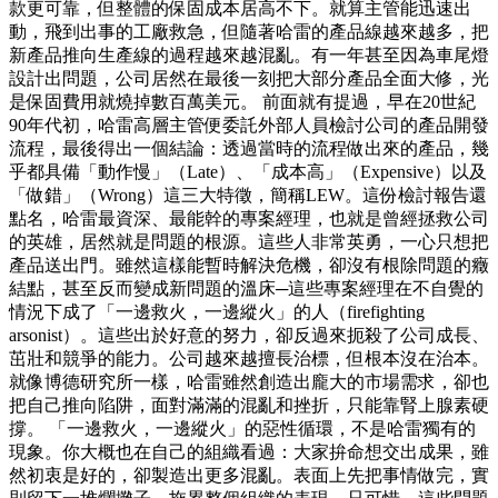
款更可靠，但整體的保固成本居高不下。就算主管能迅速出
動，飛到出事的工廠救急，但隨著哈雷的產品線越來越多，把
新產品推向生產線的過程越來越混亂。有一年甚至因為車尾燈
設計出問題，公司居然在最後一刻把大部分產品全面大修，光
是保固費用就燒掉數百萬美元。 前面就有提過，早在20世紀
90年代初，哈雷高層主管便委託外部人員檢討公司的產品開發
流程，最後得出一個結論：透過當時的流程做出來的產品，幾
乎都具備「動作慢」（Late）、「成本高」（Expensive）以及
「做錯」（Wrong）這三大特徵，簡稱LEW。這份檢討報告還
點名，哈雷最資深、最能幹的專案經理，也就是曾經拯救公司
的英雄，居然就是問題的根源。這些人非常英勇，一心只想把
產品送出門。雖然這樣能暫時解決危機，卻沒有根除問題的癥
結點，甚至反而變成新問題的溫床─這些專案經理在不自覺的
情況下成了「一邊救火，一邊縱火」的人（firefighting
arsonist）。這些出於好意的努力，卻反過來扼殺了公司成長、
茁壯和競爭的能力。公司越來越擅長治標，但根本沒在治本。
就像博德研究所一樣，哈雷雖然創造出龐大的市場需求，卻也
把自己推向陷阱，面對滿滿的混亂和挫折，只能靠腎上腺素硬
撐。 「一邊救火，一邊縱火」的惡性循環，不是哈雷獨有的
現象。你大概也在自己的組織看過：大家拚命想交出成果，雖
然初衷是好的，卻製造出更多混亂。表面上先把事情做完，實