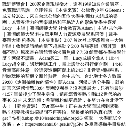
職涯博覽會】200家企業現場徵才，還有19場知名企業講座，
免費職涯諮詢，立即報名 【本集來賓】公館青少年 GGteens：
成立於2021，來自台北公館的五位大學生/新鮮人組成的樂
團，以青春活力的音樂風格和平易近人的形象受學生喜愛
Lucy｜主唱｜臺灣師範大學 社會教育系Adam｜主唱+吉他手
｜臺灣師範大學 科技應用與人力資源發展學系阿傑｜鼓手｜
臺灣大學 哲學系 【本集重點】3:07 首次登上夢想舞台—大港
開唱！收到邀請函的當下超感動？5:00 首張專輯《我其實一點
都不酷》原來是在講館青的求職焦慮？7:58 館青都在學校學什
麼？阿傑不讀書、Adam簽二一單、Lucy成績全拿A！10:44
Lucy超全能，邊玩團邊工作，當上設計公司行銷企劃！14:48
音量高能注意！幹話製造機阿傑上線24:37 非音樂相關科系，
開始玩團的契機？新竹熱音、台中吉他、台北爵士各方致霸
29:00《逐漸抽離你的慣性》陪Adam、阿傑走過分手路，鼓的
語言充滿感情🥰33:04 樂團沒團長？沒有誰最大，只有誰最吵
41:57 畢業後少了學生身份，還能寫青春嗎？唱出Z世代的故
事46:53 向未來許願：希望離粉絲更靠近，並努力在台北活下
去！ 【延伸資源】 🧑‍🎓高中生！正在為大學面試感到緊張
嗎？想要教授出招提問不再害怕、學長姐的科系真心話一次
get？快到&nbsp;＠104seniorhigh&nbsp;IG 領取 「大學面試全
攻略」🔥：https://students104.pse.is/7jg5lw 📝畢業導航手冊集結