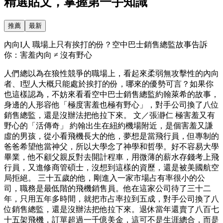
精選貼文，掌握第一手知識
推薦
最新
內向I人 職場上只有挨打的份？空中巴士銷售總監故事告訴
你：害羞內向 ≠ 沒有野心
人們總以為在狼性競爭的職場上，看起來柔弱無攻擊性的內向
者、I型人大概只能處於挨打的份，哪來的優勢可言？如果你
也這樣認為，不妨來看看空中巴士銷售總監約翰萊希的故事，
身邊的人形容他「極度害羞也極有野心」，對手公司換了八位
銷售總監，還是沒辦法把他拉下來。 文／張瀞仁 極害羞又有
野心的「活傳奇」 約翰出生在紐約機場附近，是個害羞又謙
虛的男孩，從小看飛機長大的他，夢想是當飛行員，但專制的
爸爸希望他當神父，所以大學念了神學和哲學。好不容易大學
畢業，他不顧父親反對去開計程車，用微薄的薪水存錢考上飛
行員，又進修商管碩士，沒想到這樣的資歷，還是被美國航空
局拒絕。 三十五歲的他，剛進入一家市場占有率很小的公
司，職務是最低階的飛機銷售員。他在這家公司待了三十二
年，只用五年多時間，就把市占率拉到五成，對手公司換了八
位銷售總監，還是沒辦法把他拉下來。退休當年還賣了八百七
十五架飛機，訂單超過一千億美金，這可不是生涯總合，而是