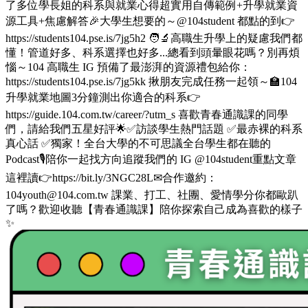
了多位學長姐的科系與就業心得超實用自傳範例+升學就業資
源工具+焦慮解答🎉大學生想要的～@104student 都點的到👉
https://students104.pse.is/7jg5h2 🧑‍🔬高職生升學上的疑慮我們都
懂！管道好多、科系選擇也好多...總看到頭暈眼花嗎？別再煩
惱～104 高職生 IG 預備了最澎湃的資源禮包給你：
https://students104.pse.is/7jg5kk 揪朋友完成任務一起領～🏫104
升學就業地圖3分鐘測出你適合的科系👉
https://guide.104.com.tw/career/?utm_s 喜歡青春通識課的同學
們，請給我們五星好評🌟✅訪談學生熱門話題 ✅最赤裸的科系
真心話 ✅獨家！全台大學的不可思議全台學生都在聽的
Podcast🎙️陪你一起找方向追蹤我們的 IG @104student重點文章
這裡讀👉https://bit.ly/3NGC28L✉合作邀約：
104youth@104.com.tw 課業、打工、社團、愛情學分你都歐趴
了嗎？歡迎收聽【青春通識課】陪你探索自己成為喜歡的樣子
✨