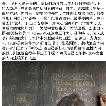
長。 沒有人是完美的，當我們怨嘆自己遭遇艱難挑戰時，其
他人或許正在羨慕我們所擁有的特質、能力、經驗或天生多一
條的神經。內向者不需要非得外向，才能爬上成功頂端；只要
善加利用自己的優勢，一樣可以做得很好。最重要的是，你不
會因此崩潰。 1. 出自安琪拉．達克沃斯的著作《恆毅力：人
生成功的究極能力》，繁體中文版由天下雜誌出版。2. 出自卡
爾•紐波特的著作《Deep Work深度工作力：淺薄時代，個人成
功的關鍵能力》，繁體中文版由時報出版。 節錄自：方舟文
化《安靜是種超能力／張瀞仁 著 》 推薦閱讀： 想找適合內向
者的夢幻工作？你得先知道自己的核心價值與目標 生性內向
的我，到底適合從事哪些工作呢？ 每天自己吃午餐- 文科女生
的內向遠端工作人生