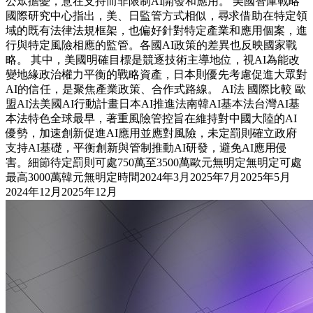
公眾擔憂，意在支持而非限制AI開發和應用。 美國智庫戰略
國際研究中心指出，美、日監管方式相似，尋求借助在特定領
域的既有法律法規框架，也偏好針對特定產業和應用個案，進
行與特定風險相應的監管。各國AI政策的差異也反映國家戰
略。 其中，美國明確目標是競逐技術主導地位，視AI為能改
變地緣政治權力平衡的戰略資產，日本則優先考慮促進大眾對
AI的信任，是聚焦產業政策、合作式路線。 AI法 國際比較 歐
盟AI法美國AI行動計畫日本AI推進法南韓AI基本法台灣AI基
本法特色全球最早，著重風險管控旨在維持對中國大陸的AI
優勢，加速創新促進AI應用並應對風險，未定罰則確立政府
支持AI基礎，平衡創新與管制推動AI研發，避免AI應用侵
害。細節待定罰則可處750萬至3500萬歐元無明定無明定可處
最高3000萬韓元無明定時間2024年3月2025年7月2025年5月
2024年12月2025年12月