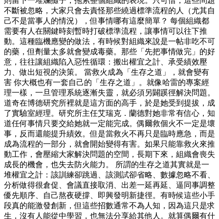
則留下一堆爛攤子，拖累整個組織的表現。只可惜，這些問題
不斷被忽略，大家只會去責怪那些繞過標準流程的人（尤其自
己不是當事人的情況），但事情哪有這麼簡單？ 每個組織都
需要有人在關鍵時刻暫時打破標準流程，讓事情可以往下推
動。這種臨機應變的做法，有時候對組織來說是一帖非吃不可
的藥，但劑量太多就會變成毒藥。那些「先把事情做完」的好
意，往往讓組織陷入惡性循環：搬出權宜之計、承受績效壓
力、做出短視的決策。 當救火成為「生存之道」，就會變有
害 你大概也有一套自己的「生存之道」。就像哈雷的專案經
理一樣，一旦管理系統逐漸失靈，就必須另闢蹊徑解決問題。
道奇在博德研究所裡就是這方面的高手，於是她受到提拔，成
了實驗室經理。研究所主任艾瑞克．蘭德對她非常有信心，知
道任何事情只要交給她就一定能完成。偶爾救個火不一定是壞
事，反而還能提升績效。但是當救火不再只是臨時應急，而是
成為流程的一部分，就會開始變得有害。如果只能靠救火來推
動工作，會壓縮大家解決問題的空間，長期下來，組織會喪失
成長的機會，也失去防火能力。 所謂的生存之道其實就是一
堆權宜之計：該訓練卻跳過、該測試卻省略、數據忽略不看、
分析做得很倉促、會議直接取消、出差一延再延、逼同事調整
優先順序、自己熬夜硬撐、即興發明新捷徑。有時候這些小手
段真的能激發創新，但這些招數通常不為人知，因為這只是求
生，沒有人能從中學習，也無法分享給其他人。就算偶爾有什