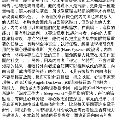
話的時候，幾乎是用耳語，從來不會從導演椅上大喊或請助理
轉告，他總是親自溝通。他的溝通不只是言語，更像是一種能
量轉換，讓人有辦法演戲，所以像蘇瑞吉那樣的新手才有辦法
表現得這麼出色。」 不過善於察言觀色的內向者也容易放大
他人想法，有時也會因此為自己帶來壓力，但對於其他人來
說，內向者總可以知道他們的想法與需求。在職場上，這樣的
能力非常有利於談判。 3.專注穩定 比起外向者，內向的人更
能維持深度、專注的狀態，他們可以把注意力集中於眼前最重
要的任務上，長時間全神貫注，執行任務。經常被學術研究引
用的英國心理學家漢斯．艾克森(Hans Eysenck)就說過，內向
者會「將精神專注在手邊的工作，避免將精力耗費在與工作無
關的社交上。」另外，因為內向者「穩定」的特質，不會注重
短期的結果，相較於外向者適合短期可以看到成效的專案，內
向者是「成功需要等待」的代言人。 4.具有恆毅力 內向者較
不容易輕言放棄，反而可以針對目標，持之以恆。心理學家安
琪拉．達克沃斯(Angela Duckworth)稱這種特質為「恆毅力」
種能力。 喬治城大學的助理教授卡爾．紐波特(Carl Newport )
所說的「深度工作力」(deep work)也是同樣的看法，在他的論
點裡，有辦法心無旁鶩、專心致志創造深度、罕見的成果，才
是真正可以轉換成市場價值的能力。比起每天要回覆許多電子
郵件、開很多會，高階經理人能否成功更需要看他是否有能力
主導深入、有意義與 價值的長期專案，而這正是內向者的專