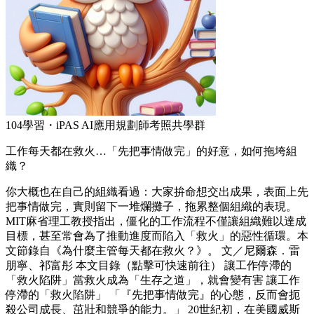
104學習・iPAS AI應用規劃師考照共學群
工作每天都在救火…「先把事情做完」的好意，如何拖垮組
織？
你大概也在自己的組織看過：大家拚命想交出成果，表面上先
把事情做完，實則留下一堆爛攤子，拖累整個組織的表現。
MIT麻省理工教授指出，僵化的工作流程不僅讓組織難以達成
目標，甚至常會為了推動進度而陷入「救火」的惡性循環。本
文節錄自《為什麼主管每天都在救火？》。 文／尼爾森．雷
朋寧、祁富彤 本文目錄（點擊可快速前往） 讓工作停滯的
「救火陷阱」當救火成為「生存之道」，就會變有害 讓工作
停滯的「救火陷阱」 「『先把事情做完』的心態，反而會扼
殺公司成長、茁壯和競爭的能力。」 20世紀初，在美國威斯