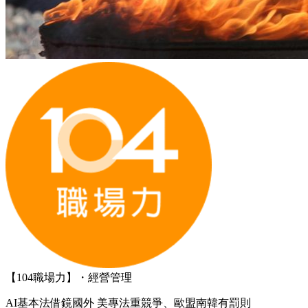
【104職場力】・經營管理
AI基本法借鏡國外 美專法重競爭、歐盟南韓有罰則