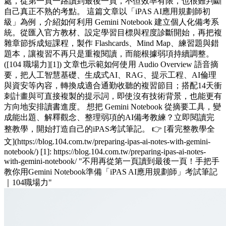
處，從第一頁一路讀到最後一頁，不但效率有限，也很難判斷
自己真正不熟的考點。 這篇文章以「iPAS AI應用規劃師初
級」為例，介紹如何利用 Gemini Notebook 建立個人化備考系
統。從匯入官方教材、設定學習目標與程度診斷開始，再把複
雜章節拆成短課程，製作 Flashcards、Mind Map、練習題與錯
題本，讓複習不再只是重複閱讀，而能根據弱項持續調整。
([104 職場力][1]) 文章也示範如何使用 Audio Overview 語音摘
要，把人工智慧基礎、生成式AI、RAG、提示工程、AI倫理
與資安等內容，轉換成適合通勤收聽的複習節目；搭配14天衝
刺計畫與可直接複製的提示詞，即使沒有技術背景，也能更有
方向地安排讀書進度。 想把 Gemini Notebook 從摘要工具，變
成能出題、解釋觀念、整理弱項的AI備考教練？立即閱讀完
整教學，開始打造自己的iPAS考試筆記。 👉 [看完整教學全
文](https://blog.104.com.tw/preparing-ipas-ai-notes-with-gemini-
notebook/) [1]: https://blog.104.com.tw/preparing-ipas-ai-notes-
with-gemini-notebook/ "不用再從第一頁讀到最後一頁！手把手
教你用Gemini Notebook準備「iPAS AI應用規劃師」考試筆記
｜104職場力"