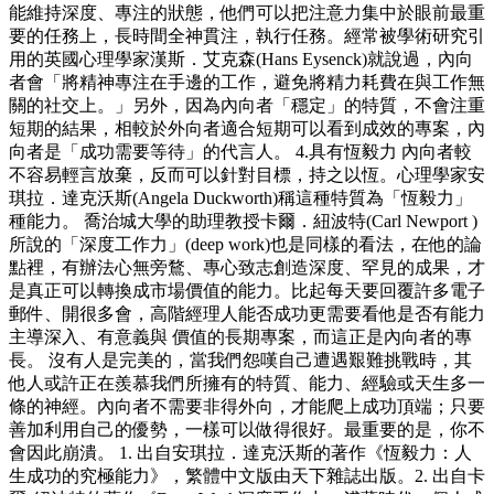
能維持深度、專注的狀態，他們可以把注意力集中於眼前最重
要的任務上，長時間全神貫注，執行任務。經常被學術研究引
用的英國心理學家漢斯．艾克森(Hans Eysenck)就說過，內向
者會「將精神專注在手邊的工作，避免將精力耗費在與工作無
關的社交上。」另外，因為內向者「穩定」的特質，不會注重
短期的結果，相較於外向者適合短期可以看到成效的專案，內
向者是「成功需要等待」的代言人。 4.具有恆毅力 內向者較
不容易輕言放棄，反而可以針對目標，持之以恆。心理學家安
琪拉．達克沃斯(Angela Duckworth)稱這種特質為「恆毅力」
種能力。 喬治城大學的助理教授卡爾．紐波特(Carl Newport )
所說的「深度工作力」(deep work)也是同樣的看法，在他的論
點裡，有辦法心無旁鶩、專心致志創造深度、罕見的成果，才
是真正可以轉換成市場價值的能力。比起每天要回覆許多電子
郵件、開很多會，高階經理人能否成功更需要看他是否有能力
主導深入、有意義與 價值的長期專案，而這正是內向者的專
長。 沒有人是完美的，當我們怨嘆自己遭遇艱難挑戰時，其
他人或許正在羨慕我們所擁有的特質、能力、經驗或天生多一
條的神經。內向者不需要非得外向，才能爬上成功頂端；只要
善加利用自己的優勢，一樣可以做得很好。最重要的是，你不
會因此崩潰。 1. 出自安琪拉．達克沃斯的著作《恆毅力：人
生成功的究極能力》，繁體中文版由天下雜誌出版。2. 出自卡