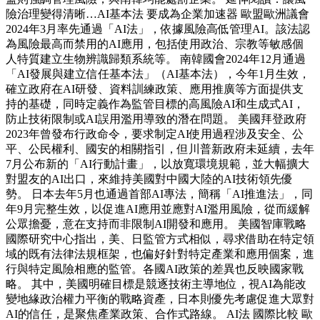
險治理變得清晰…AI基本法 要成為企業加速器 歐盟歐洲議會
2024年3月率先通過「AI法」，依據風險高低管理AI。該法認
為風險最高而禁用的AI應用，包括使用政治、宗教等敏感個
人特質建立生物辨識歸類系統等。 南韓國會2024年12月通過
「AI發展與建立信任基本法」（AI基本法），今年1月生效，
確立政府在AI研發、資料訓練政策、應用推廣等方面提供支
持的基礎，同時定義作為監管目標的高風險AI和生成式AI，
防止技術限制或AI誤用濫用導致的潛在問題。 美國拜登政府
2023年曾發布行政命令，要求制定AI使用過程涉及安全、公
平、公民權利、國安的相關指引，但川普新政府未延續，去年
7月公布新的「AI行動計畫」，以放寬環境規範，並大幅擴大
對盟友的AI出口，來維持美國對中國大陸的AI技術領先優
勢。 日本去年5月也通過首部AI專法，簡稱「AI推進法」，同
年9月完整生效，以促進AI應用並應對AI濫用風險，從而緩解
公眾擔憂，意在支持而非限制AI開發和應用。 美國智庫戰略
國際研究中心指出，美、日監管方式相似，尋求借助在特定領
域的既有法律法規框架，也偏好針對特定產業和應用個案，進
行與特定風險相應的監管。各國AI政策的差異也反映國家戰
略。 其中，美國明確目標是競逐技術主導地位，視AI為能改
變地緣政治權力平衡的戰略資產，日本則優先考慮促進大眾對
AI的信任，是聚焦產業政策、合作式路線。 AI法 國際比較 歐