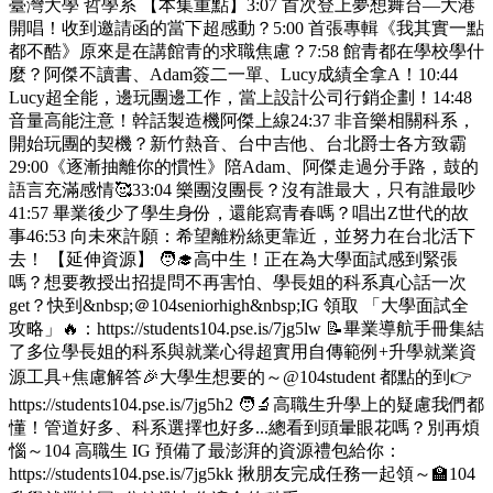
臺灣大學 哲學系 【本集重點】3:07 首次登上夢想舞台—大港
開唱！收到邀請函的當下超感動？5:00 首張專輯《我其實一點
都不酷》原來是在講館青的求職焦慮？7:58 館青都在學校學什
麼？阿傑不讀書、Adam簽二一單、Lucy成績全拿A！10:44
Lucy超全能，邊玩團邊工作，當上設計公司行銷企劃！14:48
音量高能注意！幹話製造機阿傑上線24:37 非音樂相關科系，
開始玩團的契機？新竹熱音、台中吉他、台北爵士各方致霸
29:00《逐漸抽離你的慣性》陪Adam、阿傑走過分手路，鼓的
語言充滿感情🥰33:04 樂團沒團長？沒有誰最大，只有誰最吵
41:57 畢業後少了學生身份，還能寫青春嗎？唱出Z世代的故
事46:53 向未來許願：希望離粉絲更靠近，並努力在台北活下
去！ 【延伸資源】 🧑‍🎓高中生！正在為大學面試感到緊張
嗎？想要教授出招提問不再害怕、學長姐的科系真心話一次
get？快到&nbsp;＠104seniorhigh&nbsp;IG 領取 「大學面試全
攻略」🔥：https://students104.pse.is/7jg5lw 📝畢業導航手冊集結
了多位學長姐的科系與就業心得超實用自傳範例+升學就業資
源工具+焦慮解答🎉大學生想要的～@104student 都點的到👉
https://students104.pse.is/7jg5h2 🧑‍🔬高職生升學上的疑慮我們都
懂！管道好多、科系選擇也好多...總看到頭暈眼花嗎？別再煩
惱～104 高職生 IG 預備了最澎湃的資源禮包給你：
https://students104.pse.is/7jg5kk 揪朋友完成任務一起領～🏫104