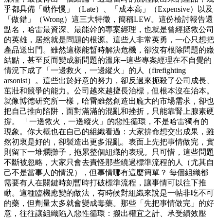
乎都具備「動作慢」（Late）、「成本高」（Expensive）以及
「做錯」（Wrong）這三大特徵，簡稱LEW。這份檢討報告還
點名，哈雷最資深、最能幹的專案經理，也就是曾經拯救公司
的英雄，居然就是問題的根源。這些人非常英勇，一心只想把
產品送出門。雖然這樣能暫時解決危機，卻沒有根除問題的癥
結點，甚至反而變成新問題的溫床─這些專案經理在不自覺的
情況下成了「一邊救火，一邊縱火」的人（firefighting
arsonist）。這些出於好意的努力，卻反過來扼殺了公司成長、
茁壯和競爭的能力。公司越來越擅長治標，但根本沒在治本。
就像博德研究所一樣，哈雷雖然創造出龐大的市場需求，卻也
把自己推向陷阱，面對滿滿的混亂和挫折，只能靠腎上腺素硬
撐。 「一邊救火，一邊縱火」的惡性循環，不是哈雷獨有的
現象。你大概也在自己的組織看過：大家拚命想交出成果，雖
然初衷是好的，卻製造出更多混亂。表面上先把事情做完，實
則留下一堆爛攤子，拖累整個組織的表現。只可惜，這些問題
不斷被忽略，大家只會去責怪那些繞過標準流程的人（尤其自
己不是當事人的情況），但事情哪有這麼簡單？ 每個組織都
需要有人在關鍵時刻暫時打破標準流程，讓事情可以往下推
動。這種臨機應變的做法，有時候對組織來說是一帖非吃不可
的藥，但劑量太多就會變成毒藥。那些「先把事情做完」的好
意，往往讓組織陷入惡性循環：搬出權宜之計、承受績效壓