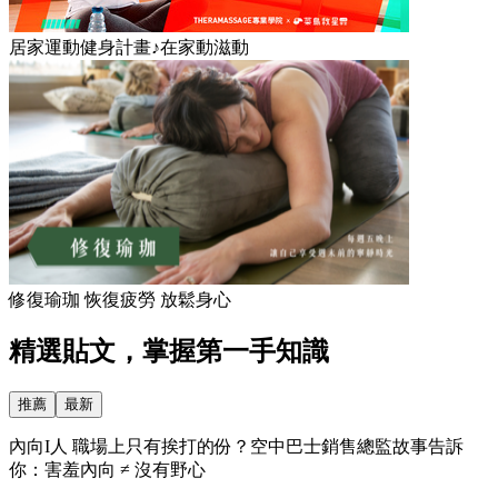
居家運動健身計畫♪在家動滋動
修復瑜珈 恢復疲勞 放鬆身心
精選貼文，掌握第一手知識
推薦
最新
內向I人 職場上只有挨打的份？空中巴士銷售總監故事告訴
你：害羞內向 ≠ 沒有野心