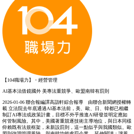
【104職場力】・經營管理
AI基本法借鏡國外 美專法重競爭、歐盟南韓有罰則
2026-01-06 聯合報編譯高詣軒綜合報導 由聯合新聞網授權轉
載 立法院去年底通過AI基本法前，美、歐、日、韓都已相繼
制訂AI專法或政策計畫，目標不外乎推進AI研發並明定應如
何管制風險。其中，美國著重競逐技術主導地位，與日本同樣
仰賴既有法規框架，未新設罰則，這一點似乎與我國類似。歐
盟則強調管理風險，與南韓均能處罰企業。 延伸閱讀：讓風