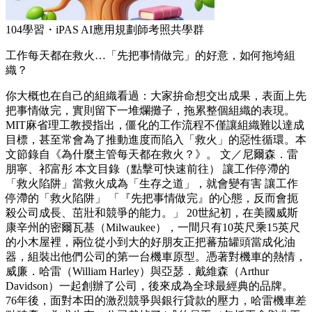
104學習・iPAS AI應用規劃師考照共學群
工作每天都在救火…「先把事情做完」的好意，如何拖垮組
織？
你大概也在自己的組織看過：大家拚命想交出成果，表面上先
把事情做完，實則留下一堆爛攤子，拖累整個組織的表現。
MIT麻省理工教授指出，僵化的工作流程不僅讓組織難以達成
目標，甚至常會為了推動進度而陷入「救火」的惡性循環。本
文節錄自《為什麼主管每天都在救火？》。 文／尼爾森．雷
朋寧、祁富彤 本文目錄（點擊可快速前往） 讓工作停滯的
「救火陷阱」當救火成為「生存之道」，就會變有害 讓工作
停滯的「救火陷阱」 「『先把事情做完』的心態，反而會扼
殺公司成長、茁壯和競爭的能力。」 20世紀初，在美國威斯
康辛州的密爾瓦基（Milwaukee），一間只有10英尺乘15英尺
的小木屋裡，兩位從小到大的好朋友正把蕃茄罐頭當成化油
器，組裝出他們公司的第一台機車原型。憑著對機車的熱情，
威廉．哈雷（William Harley）與亞瑟．戴維森（Arthur
Davidson）一起創辦了公司，後來成為全球最經典的品牌。
76年後，面對本田的激烈競爭與銀行貸款的壓力，哈雷機車差