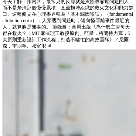
有去了解工作內容，最常見的反應就是責怪最靠近問題的人，
而不是釐清那個慢慢累積、直至拖垮組織的救火文化和能力缺
口。這種偏見在心理學界稱為「基本歸因謬誤」（fundamental
attribution error）：人類遇到問題時，傾向怪罪離事件最近的
人，就算他是無辜的。 節錄自：商周出版《為什麼主管每天
都在救火？：MIT麻省理工教授原創、亞當．格蘭特力薦，5
大原則重新設計工作流程，打造不瞎忙的高效團隊》／尼爾
森．雷朋寧、祁富彤 著