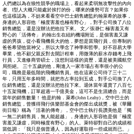
人們總以為在狼性競爭的職場上，看起來柔弱無攻擊性的內向
者、I型人大概只能處於挨打的份，哪來的優勢可言？如果你
也這樣認為，不妨來看看空中巴士銷售總監約翰萊希的故事，
身邊的人形容他「極度害羞也極有野心」，對手公司換了八位
銷售總監，還是沒辦法把他拉下來。 文／張瀞仁 極害羞又有
野心的「活傳奇」 約翰出生在紐約機場附近，是個害羞又謙
虛的男孩，從小看飛機長大的他，夢想是當飛行員，但專制的
爸爸希望他當神父，所以大學念了神學和哲學。好不容易大學
畢業，他不顧父親反對去開計程車，用微薄的薪水存錢考上飛
行員，又進修商管碩士，沒想到這樣的資歷，還是被美國航空
局拒絕。 三十五歲的他，剛進入一家市場占有率很小的公
司，職務是最低階的飛機銷售員。他在這家公司待了三十二
年，只用五年多時間，就把市占率拉到五成，對手公司換了八
位銷售總監，還是沒辦法把他拉下來。退休當年還賣了八百七
十五架飛機，訂單超過一千億美金，這可不是生涯總合，而是
當年的銷售數量！ 他是約翰．萊希(John Leahy)，空中巴士的
銷售總監，曾獲得飛行俱樂部基金會的傑出成就獎，被《華爾
街日報》稱為「活著的傳奇」，空中巴士執行長讚美他是「獨
一無二的銷售員，無人能超越」，身邊的人形容他是個「極度
害羞又謙虛，同時極度有野心」的人。萊特卻對自己的成績相
當低調：「我只是個普通人，因為好運取得一些成就而已。」