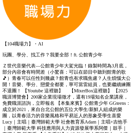
【104職場力】・AI
玩團、學分、找工作？我要全部！ft. 公館青少年
Ｚ世代音樂代表—公館青少年大駕光臨！錄製時間為3月底，
部分內容會有時間差（小驚喜：可以在節目中聽到館青的歌
🎵）青春可以任性到幾歲？館青也有求職焦慮？人生煩惱大公
開！音樂、學分、戀愛全都要，寧可當雷組員，也要繼續練團
不退團！ 【Youtube 這裡聽】 【MixerBox這裡聽】 【2025
職涯博覽會】200家企業現場徵才，還有19場知名企業講座，
免費職涯諮詢，立即報名 【本集來賓】公館青少年 GGteens：
成立於2021，來自台北公館的五位大學生/新鮮人組成的樂
團，以青春活力的音樂風格和平易近人的形象受學生喜愛
Lucy｜主唱｜臺灣師範大學 社會教育系Adam｜主唱+吉他手
｜臺灣師範大學 科技應用與人力資源發展學系阿傑｜鼓手｜