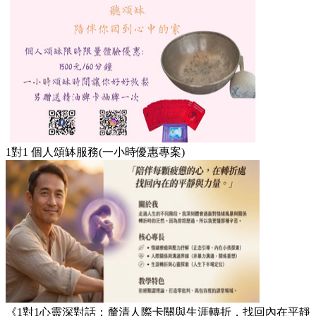
1對1 個人頌缽服務(一小時優惠專案)
《1對1心靈深對話：釐清人際卡關與生涯轉折，找回內在平靜