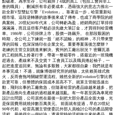
點破產。為求生存，公司裁掉了4成的員工（包括工會與非工
會的職員）、刪減所有非必要成本，憑藉強大的意志力推出一
款全新V型雙缸引擎「Evolution」。靠著這一步，哈雷重新站
穩市場。這段逆轉勝的故事後來成了傳奇，也成了商學院的經
典案例。20世紀80年代末，公司轉虧為盈，經銷商的訂單排得
滿滿滿，而且這些客戶都必須先繳大筆訂金，才買得到哈雷機
車。1986年，公司掛牌上市，股價一路飆升。 在那段艱困的
時期，全公司上下練就一股「絕不認輸」的精神，不只帶來豐
厚的回報，也深深烙印在企業文化。重要專案落後怎麼辦？
老練的主管立刻跳進來解決。賓州的工廠出狀況？ 密爾瓦基
的工程師馬上拎著行李，帶著一整箱零件，搭最近的一班飛機
趕過去。產線來不及交貨？ 工會員工以及職員捲起袖子，一
起把進度追回來。無論有多艱難，大家都很自豪：我們就是有
本事完成！ 不過，就像博德研究所的經驗，太依賴英雄式救
火，反而會拖垮關鍵營運流程。雖然全新的Evolution引擎比舊
款更可靠，但整體的保固成本居高不下。就算主管能迅速出
動，飛到出事的工廠救急，但隨著哈雷的產品線越來越多，把
新產品推向生產線的過程越來越混亂。有一年甚至因為車尾燈
設計出問題，公司居然在最後一刻把大部分產品全面大修，光
是保固費用就燒掉數百萬美元。 前面就有提過，早在20世紀
90年代初，哈雷高層主管便委託外部人員檢討公司的產品開發
流程，最後得出一個結論：透過當時的流程做出來的產品，幾