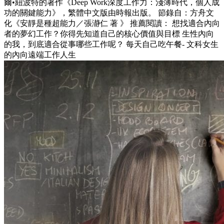
爾•紐波特的著作《Deep Work深度工作力：淺薄時代，個人成
功的關鍵能力》，繁體中文版由時報出版。 節錄自：方舟文
化《安靜是種超能力／張瀞仁 著 》 推薦閱讀： 想找適合內向
者的夢幻工作？你得先知道自己的核心價值與目標 生性內向
的我，到底適合從事哪些工作呢？ 每天自己吃午餐- 文科女生
的內向遠端工作人生