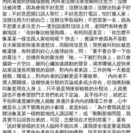
內向者面對的職場挑戰 內向者沒辦法承受瞬間注意力；沒辦
法被誇獎，因為會很不好意思；沒辦法邀功；沒辦法拍桌子吵
架；不好意思開口請人幫忙；不好意思打電話，怕打擾人家；
沒辦法用力行銷自己；沒辦法爭取福利；不想當第一名，因為
不想要太多注意力──更別說面對頂頭上司，老闆們有時會委
婉地說：「你好像比較慢熟哦」，有時則是直言：「你怎麼不
像某某一樣去跟人家哈啦呢？ 快去！」會議中會因為不喜歡
在大家面前快速表達想法，而顯得沒意見；突然被叫到比被忽
略還慘，有時遇到好心人做球給你，問：「要不要分享一下你
的看法？」彷彿所有的聚光燈「啪」一下都打到身上，你只會
腦袋一片空白，聽到心臟加速跳動的聲音，渴求哪個人趕快來
結束這漫長而難熬的寂靜。對內向者來說，工作的每一天都是
挑戰；職場上，對內向者的誤解更是不勝枚舉。 「內向者不
擅人際關係」這種快速分類的言論或多或少存在，但強將刻板
印象套用在人身 上，只不過是簡便卻粗糙的分類法，人資應
該也不會希望部門主管們依此下定論。 反手拍不行，就把正
手拍和速度練到無人能敵 身邊許多內向的職場工作者，心中
總是在上演千變萬化的小劇場，老是糾結：「為什麼我就是沒
辦法像某某一樣輕鬆地找人講話呢？」或「剛剛那個問題，我
其實可以回答出來的，可惡，怎麼現在才想到答案？」還有
「說好要搭檔的主持人臨時不能出席，讓我撐全場是要逼我跳
海嗎？」其實內向者有許多獨到的優勢，與其想著反手拍怎麼