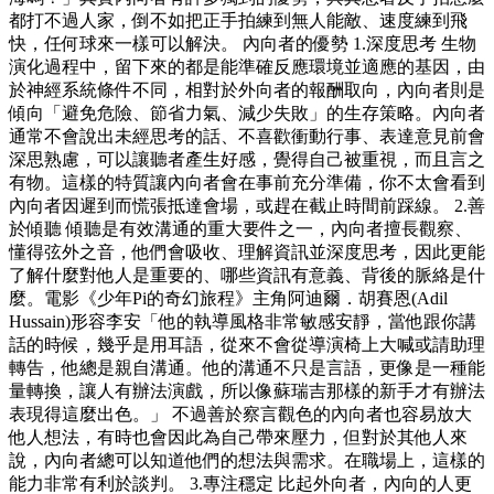
都打不過人家，倒不如把正手拍練到無人能敵、速度練到飛
快，任何球來一樣可以解決。 內向者的優勢 1.深度思考 生物
演化過程中，留下來的都是能準確反應環境並適應的基因，由
於神經系統條件不同，相對於外向者的報酬取向，內向者則是
傾向「避免危險、節省力氣、減少失敗」的生存策略。內向者
通常不會說出未經思考的話、不喜歡衝動行事、表達意見前會
深思熟慮，可以讓聽者產生好感，覺得自己被重視，而且言之
有物。這樣的特質讓內向者會在事前充分準備，你不太會看到
內向者因遲到而慌張抵達會場，或趕在截止時間前踩線。 2.善
於傾聽 傾聽是有效溝通的重大要件之一，內向者擅長觀察、
懂得弦外之音，他們會吸收、理解資訊並深度思考，因此更能
了解什麼對他人是重要的、哪些資訊有意義、背後的脈絡是什
麼。電影《少年Pi的奇幻旅程》主角阿迪爾．胡賽恩(Adil
Hussain)形容李安「他的執導風格非常敏感安靜，當他跟你講
話的時候，幾乎是用耳語，從來不會從導演椅上大喊或請助理
轉告，他總是親自溝通。他的溝通不只是言語，更像是一種能
量轉換，讓人有辦法演戲，所以像蘇瑞吉那樣的新手才有辦法
表現得這麼出色。」 不過善於察言觀色的內向者也容易放大
他人想法，有時也會因此為自己帶來壓力，但對於其他人來
說，內向者總可以知道他們的想法與需求。在職場上，這樣的
能力非常有利於談判。 3.專注穩定 比起外向者，內向的人更