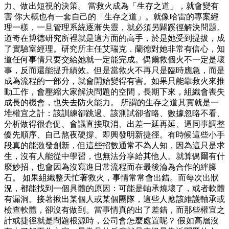
力、做出短視的決策。 當救火成為「生存之道」，就會變有
害 你大概也有一套自己的「生存之道」。就像哈雷的專案經
理一樣，一旦管理系統逐漸失靈，就必須另闢蹊徑解決問題。
道奇在博德研究所裡就是這方面的高手，於是她受到提拔，成
了實驗室經理。研究所主任艾瑞克．蘭德對她非常有信心，知
道任何事情只要交給她就一定能完成。偶爾救個火不一定是壞
事，反而還能提升績效。但是當救火不再只是臨時應急，而是
成為流程的一部分，就會開始變得有害。如果只能靠救火來推
動工作，會壓縮大家解決問題的空間，長期下來，組織會喪失
成長的機會，也失去防火能力。 所謂的生存之道其實就是一
堆權宜之計：該訓練卻跳過、該測試卻省略、數據忽略不看、
分析做得很倉促、會議直接取消、出差一延再延、逼同事調整
優先順序、自己熬夜硬撐、即興發明新捷徑。有時候這些小手
段真的能激發創新，但這些招數通常不為人知，因為這只是求
生，沒有人能從中學習，也無法分享給其他人。就算偶爾有什
麼妙招，也會因為沒寫進日常流程而在最後淪為合作的絆腳
石。 如果組織整天忙著救火，事情常常會出錯。而每次出狀
況，都能找到一個具體的原因：可能是軸承燒壞了，或者軟體
有漏洞。接著揪出某個人或某個團隊，這些人應該維護軸承或
檢查軟體，卻沒有做到。當事情真的出了差錯，而那些權宜之
計或捷徑就是問題根源時，公司會怎麼處置呢？ 假如高層沒