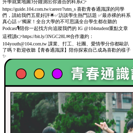
升學就業地圖3分鐘測出你適合的科系👉
https://guide.104.com.tw/career/?utm_s 喜歡青春通識課的同學
們，請給我們五星好評🌟✅訪談學生熱門話題 ✅最赤裸的科系
真心話 ✅獨家！全台大學的不可思議全台學生都在聽的
Podcast🎙️陪你一起找方向追蹤我們的 IG @104student重點文章
這裡讀👉https://bit.ly/3NGC28L✉合作邀約：
104youth@104.com.tw 課業、打工、社團、愛情學分你都歐趴
了嗎？歡迎收聽【青春通識課】陪你探索自己成為喜歡的樣子
✨