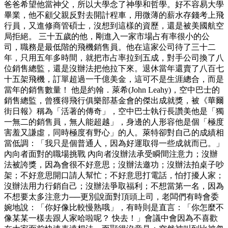
爸爸希望他當神父，所以大學念了神學和哲學。好不容易大學
畢業，他不顧父親反對去開計程車，用微薄的薪水存錢考上飛
行員，又進修商管碩士，沒想到這樣的資歷，還是被美國航空
局拒絕。 三十五歲的他，剛進入一家市場占有率很小的公
司，職務是最低階的飛機銷售員。他在這家公司待了三十二
年，只用五年多時間，就把市占率拉到五成，對手公司換了八
位銷售總監，還是沒辦法把他拉下來。退休當年還賣了八百七
十五架飛機，訂單超過一千億美金，這可不是生涯總合，而是
當年的銷售數量！ 他是約翰．萊希(John Leahy)，空中巴士的
銷售總監，曾獲得飛行俱樂部基金會的傑出成就獎，被《華爾
街日報》稱為「活著的傳奇」，空中巴士執行長讚美他是「獨
一無二的銷售員，無人能超越」，身邊的人形容他是個「極度
害羞又謙虛，同時極度有野心」的人。萊特卻對自己的成績相
當低調：「我只是個普通人，因為好運取得一些成就而已。」
內向者面對的職場挑戰 內向者沒辦法承受瞬間注意力；沒辦
法被誇獎，因為會很不好意思；沒辦法邀功；沒辦法拍桌子吵
架；不好意思開口請人幫忙；不好意思打電話，怕打擾人家；
沒辦法用力行銷自己；沒辦法爭取福利；不想當第一名，因為
不想要太多注意力──更別說面對頂頭上司，老闆們有時會委
婉地說：「你好像比較慢熟哦」，有時則是直言：「你怎麼不
像某某一樣去跟人家哈啦呢？ 快去！」會議中會因為不喜歡