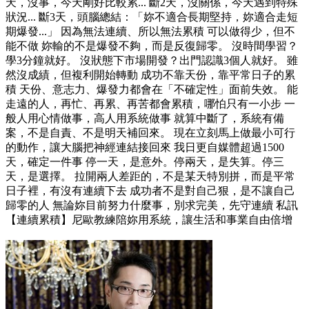
天，沒事，今天剛好比較累... 斷2天，沒關係，今天遇到特殊
狀況... 斷3天，頭腦總結：「妳不適合長期堅持，妳適合走短
期爆發...」 因為無法連續、所以無法累積 可以做得少，但不
能不做 妳輸的不是爆發不夠，而是反復歸零。 沒時間學習？
學3分鐘就好。 沒狀態下市場開發？出門認識3個人就好。 雖
然沒成績，但複利開始轉動 成功不靠天份，靠平常日子的累
積 天份、意志力、爆發力都會在「不確定性」面前失效。 能
走遠的人，再忙、再累、再苦都會累積，哪怕只有一小步 一
般人用心情做事，高人用系統做事 就算中斷了，系統有備
案，不是自責、不是明天補回來。 現在立刻馬上做最小可行
的動作，讓大腦把神經連結接回來 我日更自媒體超過1500
天，確定一件事 停一天，是意外。停兩天，是失算。停三
天，是選擇。 拉開兩人差距的，不是某天特別拼，而是平常
日子裡，有沒有連續下去 成功者不是對自己狠，是不讓自己
歸零的人 無論妳目前努力什麼事，別求完美，先守連續 私訊
【連續累積】尼歐教練陪妳用系統，讓生活和事業自由倍增