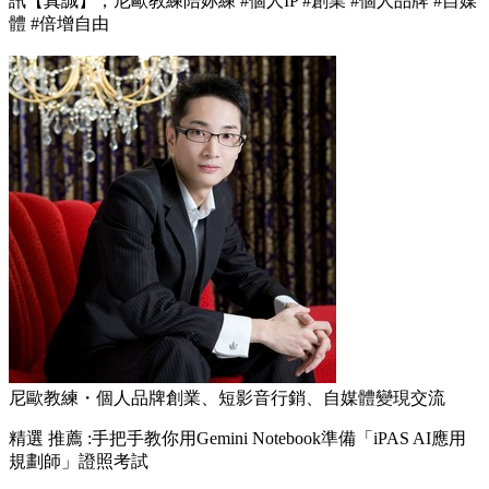
訊【真誠】，尼歐教練陪妳練 #個人IP #創業 #個人品牌 #自媒
體 #倍增自由
尼歐教練・個人品牌創業、短影音行銷、自媒體變現交流
精選
推薦 :手把手教你用Gemini Notebook準備「iPAS AI應用
規劃師」證照考試