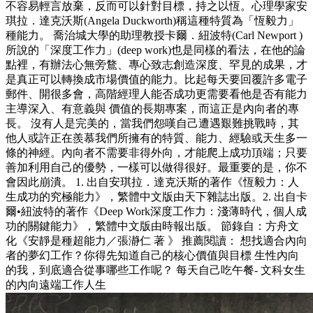
不容易輕言放棄，反而可以針對目標，持之以恆。心理學家安
琪拉．達克沃斯(Angela Duckworth)稱這種特質為「恆毅力」
種能力。 喬治城大學的助理教授卡爾．紐波特(Carl Newport )
所說的「深度工作力」(deep work)也是同樣的看法，在他的論
點裡，有辦法心無旁鶩、專心致志創造深度、罕見的成果，才
是真正可以轉換成市場價值的能力。比起每天要回覆許多電子
郵件、開很多會，高階經理人能否成功更需要看他是否有能力
主導深入、有意義與 價值的長期專案，而這正是內向者的專
長。 沒有人是完美的，當我們怨嘆自己遭遇艱難挑戰時，其
他人或許正在羨慕我們所擁有的特質、能力、經驗或天生多一
條的神經。內向者不需要非得外向，才能爬上成功頂端；只要
善加利用自己的優勢，一樣可以做得很好。最重要的是，你不
會因此崩潰。 1. 出自安琪拉．達克沃斯的著作《恆毅力：人
生成功的究極能力》，繁體中文版由天下雜誌出版。2. 出自卡
爾•紐波特的著作《Deep Work深度工作力：淺薄時代，個人成
功的關鍵能力》，繁體中文版由時報出版。 節錄自：方舟文
化《安靜是種超能力／張瀞仁 著 》 推薦閱讀： 想找適合內向
者的夢幻工作？你得先知道自己的核心價值與目標 生性內向
的我，到底適合從事哪些工作呢？ 每天自己吃午餐- 文科女生
的內向遠端工作人生