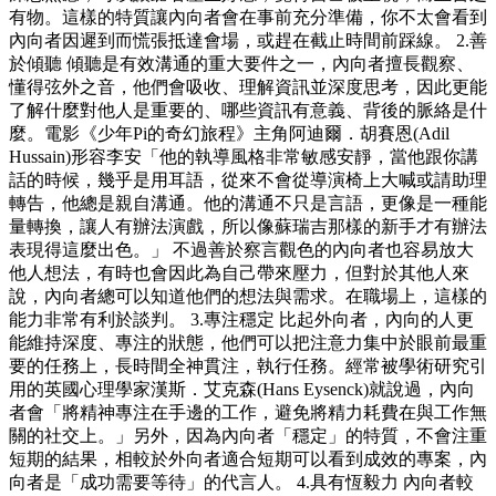
有物。這樣的特質讓內向者會在事前充分準備，你不太會看到
內向者因遲到而慌張抵達會場，或趕在截止時間前踩線。 2.善
於傾聽 傾聽是有效溝通的重大要件之一，內向者擅長觀察、
懂得弦外之音，他們會吸收、理解資訊並深度思考，因此更能
了解什麼對他人是重要的、哪些資訊有意義、背後的脈絡是什
麼。電影《少年Pi的奇幻旅程》主角阿迪爾．胡賽恩(Adil
Hussain)形容李安「他的執導風格非常敏感安靜，當他跟你講
話的時候，幾乎是用耳語，從來不會從導演椅上大喊或請助理
轉告，他總是親自溝通。他的溝通不只是言語，更像是一種能
量轉換，讓人有辦法演戲，所以像蘇瑞吉那樣的新手才有辦法
表現得這麼出色。」 不過善於察言觀色的內向者也容易放大
他人想法，有時也會因此為自己帶來壓力，但對於其他人來
說，內向者總可以知道他們的想法與需求。在職場上，這樣的
能力非常有利於談判。 3.專注穩定 比起外向者，內向的人更
能維持深度、專注的狀態，他們可以把注意力集中於眼前最重
要的任務上，長時間全神貫注，執行任務。經常被學術研究引
用的英國心理學家漢斯．艾克森(Hans Eysenck)就說過，內向
者會「將精神專注在手邊的工作，避免將精力耗費在與工作無
關的社交上。」另外，因為內向者「穩定」的特質，不會注重
短期的結果，相較於外向者適合短期可以看到成效的專案，內
向者是「成功需要等待」的代言人。 4.具有恆毅力 內向者較