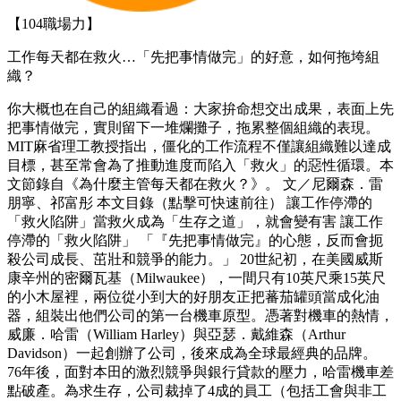
【104職場力】
工作每天都在救火…「先把事情做完」的好意，如何拖垮組
織？
你大概也在自己的組織看過：大家拚命想交出成果，表面上先
把事情做完，實則留下一堆爛攤子，拖累整個組織的表現。
MIT麻省理工教授指出，僵化的工作流程不僅讓組織難以達成
目標，甚至常會為了推動進度而陷入「救火」的惡性循環。本
文節錄自《為什麼主管每天都在救火？》。 文／尼爾森．雷
朋寧、祁富彤 本文目錄（點擊可快速前往） 讓工作停滯的
「救火陷阱」當救火成為「生存之道」，就會變有害 讓工作
停滯的「救火陷阱」 「『先把事情做完』的心態，反而會扼
殺公司成長、茁壯和競爭的能力。」 20世紀初，在美國威斯
康辛州的密爾瓦基（Milwaukee），一間只有10英尺乘15英尺
的小木屋裡，兩位從小到大的好朋友正把蕃茄罐頭當成化油
器，組裝出他們公司的第一台機車原型。憑著對機車的熱情，
威廉．哈雷（William Harley）與亞瑟．戴維森（Arthur
Davidson）一起創辦了公司，後來成為全球最經典的品牌。
76年後，面對本田的激烈競爭與銀行貸款的壓力，哈雷機車差
點破產。為求生存，公司裁掉了4成的員工（包括工會與非工