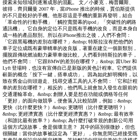
摸索未知領域到逐漸成形的混亂。 文／小麥克．梅普爾斯、
彼得．齊貝爾曼 2007 年，當iPhone 推出的時候，賈伯斯提供
的不只是較好的手機。他形容這是手機的重新再發明，結合
「革命性的行動手機」「觸控寬螢幕的ipod」「突破性的網路
通訊機」。它自身的定位不只是既有手機的改良，而是本身自
成一格的產品類別。所以在iPhone推出之後，人們不會問：
「它跟黑莓機的差別在哪裡？」&nbsp; 特斯拉沒有把他們的
車子定位成既有豪華轎車的改良版，著重在建立一個新類別，
擺脫跟傳統燃油動力豪華車做比較。人們看到特斯拉的車子，
他們不會問：「它跟BMW的差別在哪裡？」&nbsp; 當Uber 和
Lyft 登場時，也沒有宣傳自己是新版的黃色計程車。它們提供
嶄新的概念「按下一鍵，搭車成功」。因為如此鮮明獨特，以
致在舊金山街頭遊走、找尋交通工具的人不會問：「它和計程
車的差別在哪裡？」相反的，他們馬上就會加入發生在眼前的
交通運輸革命。&nbsp; 創辦人要是想在功能或價格等任何
「更好」的面向做競爭，便會落入比較陷阱，例如：&nbsp;
更快（比什麼更快？）&nbsp; 更聰明（比什麼更聰明？）
&nbsp; 更經濟實惠（比什麼更經濟實惠？）&nbsp; 最有效率
（和誰比最有效率？）&nbsp; 為什麼打破常規的創新公司用
這個方式說故事，會是個壞主意？ 其中的區別很微妙，但也
很關鍵：當你的故事被設定為「更好」，你無意間已經接受既