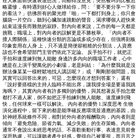
在大家面前快速表達想法，而顯得沒意見；突然被叫到比被忽
略還慘，有時遇到好心人做球給你，問：「要不要分享一下你
的看法？」彷彿所有的聚光燈「啪」一下都打到身上，你只會
腦袋一片空白，聽到心臟加速跳動的聲音，渴求哪個人趕快來
結束這漫長而難熬的寂靜。對內向者來說，工作的每一天都是
挑戰；職場上，對內向者的誤解更是不勝枚舉。 「內向者不
擅人際關係」這種快速分類的言論或多或少存在，但強將刻板
印象套用在人身 上，只不過是簡便卻粗糙的分類法，人資應
該也不會希望部門主管們依此下定論。 反手拍不行，就把正
手拍和速度練到無人能敵 身邊許多內向的職場工作者，心中
總是在上演千變萬化的小劇場，老是糾結：「為什麼我就是沒
辦法像某某一樣輕鬆地找人講話呢？」或「剛剛那個問題，我
其實可以回答出來的，可惡，怎麼現在才想到答案？」還有
「說好要搭檔的主持人臨時不能出席，讓我撐全場是要逼我跳
海嗎？」其實內向者有許多獨到的優勢，與其想著反手拍怎麼
都打不過人家，倒不如把正手拍練到無人能敵、速度練到飛
快，任何球來一樣可以解決。 內向者的優勢 1.深度思考 生物
演化過程中，留下來的都是能準確反應環境並適應的基因，由
於神經系統條件不同，相對於外向者的報酬取向，內向者則是
傾向「避免危險、節省力氣、減少失敗」的生存策略。內向者
通常不會說出未經思考的話、不喜歡衝動行事、表達意見前會
深思熟慮，可以讓聽者產生好感，覺得自己被重視，而且言之