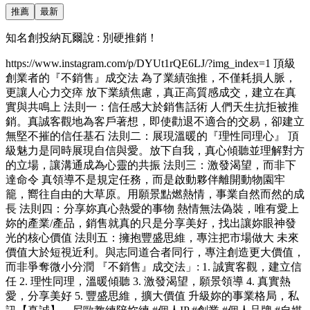
推薦
最新
知名創投納瓦爾說 : 別硬推銷！
https://www.instagram.com/p/DYUt1rQE6LJ/?img_index=1 頂級
創業者的『不銷售』成交法 為了業績強推，不僅耗損人脈，
更讓人心力交瘁 放下業績焦慮，真正高質感成交，建立在真
實與共鳴上 法則一：信任感大於銷售話術 人們天生抗拒被推
銷。真誠客觀地為客戶著想，即使勸退不適合的交易，卻建立
無堅不摧的信任基石 法則二：展現溫暖的『理性同理心』 頂
級魅力是同時展現自信與愛。放下自我，真心傾聽並理解對方
的立場，讓溝通成為心靈的共振 法則三：激發渴望，而非下
達命令 真領導不是規定任務，而是啟動夥伴離開動物園牢
籠，嚮往自由的大草原。用願景點燃熱情，事業自然而然的成
長 法則四：分享妳真心熱愛的事物 熱情無法偽裝，唯有愛上
妳的產業/產品，銷售就真的只是分享美好，找出讓妳眼神發
光的核心價值 法則五：擁抱豐盛思維，專注把市場做大 未來
價值大於短視近利。與志同道合者同行，專注創造更大價值，
而非爭奪微小分潤 『不銷售』成交法」: 1. 誠實客觀，建立信
任 2. 理性同理，溫暖傾聽 3. 激發渴望，願景領導 4. 真實熱
愛，分享美好 5. 豐盛思維，擴大價值 升級妳的事業格局，私