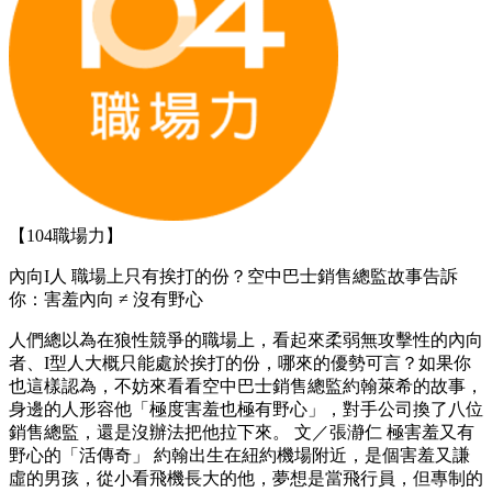
【104職場力】
內向I人 職場上只有挨打的份？空中巴士銷售總監故事告訴
你：害羞內向 ≠ 沒有野心
人們總以為在狼性競爭的職場上，看起來柔弱無攻擊性的內向
者、I型人大概只能處於挨打的份，哪來的優勢可言？如果你
也這樣認為，不妨來看看空中巴士銷售總監約翰萊希的故事，
身邊的人形容他「極度害羞也極有野心」，對手公司換了八位
銷售總監，還是沒辦法把他拉下來。 文／張瀞仁 極害羞又有
野心的「活傳奇」 約翰出生在紐約機場附近，是個害羞又謙
虛的男孩，從小看飛機長大的他，夢想是當飛行員，但專制的