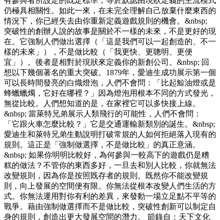
有參與者所設定的既定標準，等於默認由現狀定義的主流模式
仍極具相關性。如此一來，在未完全理解自己放棄什麼東西的
情況下，你已經失去由你重新定義遊戲規則的機會。&nbsp;
突破性的創辦人說的故事是關於不一樣的未來，不是更好的現
在。它強制人們做出選擇（「這是我們可以一起創造的、不一
樣的未來」），不是做比較（「我更快、更聰明、更便
宜」）。後者是相對於現狀來定義你的新創公司。&nbsp; 回
想以下幾個著名的重大突破。1879年，愛迪生成功展示第一個
可以長時間發亮的白熾燈泡，人們不會問：「比起鯨油燈或是
蜂蠟蠟燭，它好在哪裡？」因為燈泡用根本不同的方式發光，
無從比較。人們想知道的是，在家裡它可以多快接上線。
&nbsp; 當萊特兄弟展示人類飛行的可能性，人們不會問：
「它跟火車怎麼比較？」它是交通運輸新類別的誕生。&nbsp;
愛迪生和萊特兄弟生動說明打破常規的人如何拒絕落入現有的
規則。這正是「強制做選擇，不是做比較」的真正意涵。
&nbsp; 如果你明明比較好，為何參與一較高下的遊戲仍是糟
糕的做法？不管你的東西多好，一旦去和別人比較，你就無法
改變規則，因為你是按照既存者的規則。既然你不能改變規
則，向上發展的空間便有限。你無法從根本改變人們生活的方
式。你無法運用對你有利的差異，來發動一場立足點不平等的
戰爭。藉由強制做選擇而不是做比較，突破性創新可以制定自
身的規則，創造出更大發展空間的潛力。 節錄自：天下文化