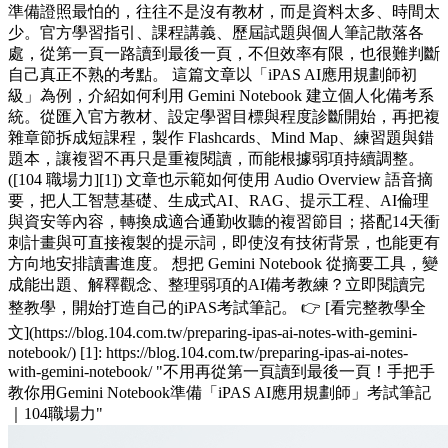
準備證照最怕的，往往不是沒有教材，而是資料太多、時間太
少。官方學習指引、課程講義、歷屆試題與個人筆記散落各
處，從第一頁一路讀到最後一頁，不但效率有限，也很難判斷
自己真正不熟的考點。 這篇文章以「iPAS AI應用規劃師初
級」為例，介紹如何利用 Gemini Notebook 建立個人化備考系
統。從匯入官方教材、設定學習目標與程度診斷開始，再把複
雜章節拆成短課程，製作 Flashcards、Mind Map、練習題與錯
題本，讓複習不再只是重複閱讀，而能根據弱項持續調整。
([104 職場力][1]) 文章也示範如何使用 Audio Overview 語音摘
要，把人工智慧基礎、生成式AI、RAG、提示工程、AI倫理
與資安等內容，轉換成適合通勤收聽的複習節目；搭配14天衝
刺計畫與可直接複製的提示詞，即使沒有技術背景，也能更有
方向地安排讀書進度。 想把 Gemini Notebook 從摘要工具，變
成能出題、解釋觀念、整理弱項的AI備考教練？立即閱讀完
整教學，開始打造自己的iPAS考試筆記。 👉 [看完整教學全
文](https://blog.104.com.tw/preparing-ipas-ai-notes-with-gemini-
notebook/) [1]: https://blog.104.com.tw/preparing-ipas-ai-notes-
with-gemini-notebook/ "不用再從第一頁讀到最後一頁！手把手
教你用Gemini Notebook準備「iPAS AI應用規劃師」考試筆記
｜104職場力"