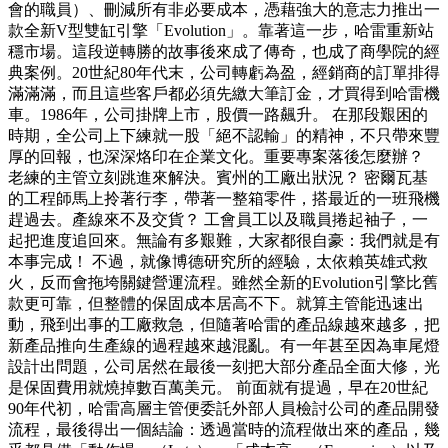
會的職員）、刪減所有非必要成本，憑藉強大的意志力推出一
款全新V型雙缸引擎「Evolution」。靠著這一步，哈雷重新站
穩市場。這段逆轉勝的故事後來成了傳奇，也成了商學院的經
典案例。20世紀80年代末，公司轉虧為盈，經銷商的訂單排得
滿滿滿，而且這些客戶都必須先繳大筆訂金，才買得到哈雷機
車。1986年，公司掛牌上市，股價一路飆升。 在那段艱困的
時期，全公司上下練就一股「絕不認輸」的精神，不只帶來豐
厚的回報，也深深烙印在企業文化。重要專案落後怎麼辦？
老練的主管立刻跳進來解決。賓州的工廠出狀況？ 密爾瓦基
的工程師馬上拎著行李，帶著一整箱零件，搭最近的一班飛機
趕過去。產線來不及交貨？ 工會員工以及職員捲起袖子，一
起把進度追回來。無論有多艱難，大家都很自豪：我們就是有
本事完成！ 不過，就像博德研究所的經驗，太依賴英雄式救
火，反而會拖垮關鍵營運流程。雖然全新的Evolution引擎比舊
款更可靠，但整體的保固成本居高不下。就算主管能迅速出
動，飛到出事的工廠救急，但隨著哈雷的產品線越來越多，把
新產品推向生產線的過程越來越混亂。有一年甚至因為車尾燈
設計出問題，公司居然在最後一刻把大部分產品全面大修，光
是保固費用就燒掉數百萬美元。 前面就有提過，早在20世紀
90年代初，哈雷高層主管便委託外部人員檢討公司的產品開發
流程，最後得出一個結論：透過當時的流程做出來的產品，幾