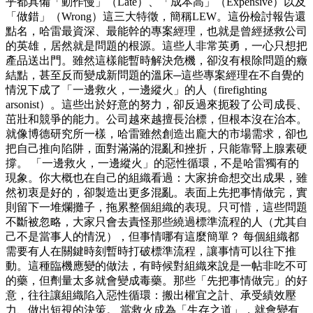
乎都具備「動作慢」（Late）、「成本高」（Expensive）以及
「做錯」（Wrong）這三大特徵，簡稱LEW。這份檢討報告還
點名，哈雷最資深、最能幹的專案經理，也就是曾經拯救公司
的英雄，居然就是問題的根源。這些人非常英勇，一心只想把
產品送出門。雖然這樣能暫時解決危機，卻沒有根除問題的癥
結點，甚至反而變成新問題的溫床─這些專案經理在不自覺的
情況下成了「一邊救火，一邊縱火」的人（firefighting
arsonist）。這些出於好意的努力，卻反過來扼殺了公司成長、
茁壯和競爭的能力。公司越來越擅長治標，但根本沒在治本。
就像博德研究所一樣，哈雷雖然創造出龐大的市場需求，卻也
把自己推向陷阱，面對滿滿的混亂和挫折，只能靠腎上腺素硬
撐。 「一邊救火，一邊縱火」的惡性循環，不是哈雷獨有的
現象。你大概也在自己的組織看過：大家拚命想交出成果，雖
然初衷是好的，卻製造出更多混亂。表面上先把事情做完，實
則留下一堆爛攤子，拖累整個組織的表現。只可惜，這些問題
不斷被忽略，大家只會去責怪那些繞過標準流程的人（尤其自
己不是當事人的情況），但事情哪有這麼簡單？ 每個組織都
需要有人在關鍵時刻暫時打破標準流程，讓事情可以往下推
動。這種臨機應變的做法，有時候對組織來說是一帖非吃不可
的藥，但劑量太多就會變成毒藥。那些「先把事情做完」的好
意，往往讓組織陷入惡性循環：搬出權宜之計、承受績效壓
力、做出短視的決策。 當救火成為「生存之道」，就會變有