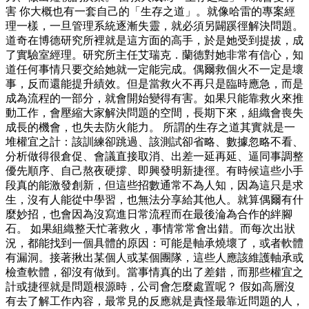
害 你大概也有一套自己的「生存之道」。就像哈雷的專案經
理一樣，一旦管理系統逐漸失靈，就必須另闢蹊徑解決問題。
道奇在博德研究所裡就是這方面的高手，於是她受到提拔，成
了實驗室經理。研究所主任艾瑞克．蘭德對她非常有信心，知
道任何事情只要交給她就一定能完成。偶爾救個火不一定是壞
事，反而還能提升績效。但是當救火不再只是臨時應急，而是
成為流程的一部分，就會開始變得有害。如果只能靠救火來推
動工作，會壓縮大家解決問題的空間，長期下來，組織會喪失
成長的機會，也失去防火能力。 所謂的生存之道其實就是一
堆權宜之計：該訓練卻跳過、該測試卻省略、數據忽略不看、
分析做得很倉促、會議直接取消、出差一延再延、逼同事調整
優先順序、自己熬夜硬撐、即興發明新捷徑。有時候這些小手
段真的能激發創新，但這些招數通常不為人知，因為這只是求
生，沒有人能從中學習，也無法分享給其他人。就算偶爾有什
麼妙招，也會因為沒寫進日常流程而在最後淪為合作的絆腳
石。 如果組織整天忙著救火，事情常常會出錯。而每次出狀
況，都能找到一個具體的原因：可能是軸承燒壞了，或者軟體
有漏洞。接著揪出某個人或某個團隊，這些人應該維護軸承或
檢查軟體，卻沒有做到。當事情真的出了差錯，而那些權宜之
計或捷徑就是問題根源時，公司會怎麼處置呢？ 假如高層沒
有去了解工作內容，最常見的反應就是責怪最靠近問題的人，