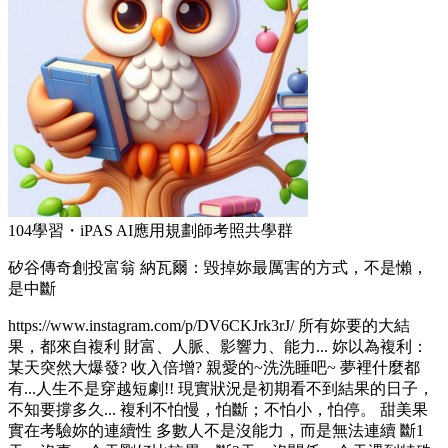
104學習・iPAS AI應用規劃師考照共學群
矽谷傳奇創投富翁 納瓦爾：毀掉妳最厲害的方式，不是懶，
是中斷
https://www.instagram.com/p/DV6CKJrk3rJ/ 所有妳要的大結
果，都來自複利 財富、人脈、影響力、能力... 妳以為複利：
某天突然大爆發? 收入倍增? 親愛的~洗洗睡吧~ 夢裡什麼都
有...人生不是穿越短劇!! 現實狀況是初期看不到結果的日子，
不知要撐多久... 複利不怕慢，怕斷；不怕小，怕停。 甜美果
實在考驗妳的連續性 多數人不是沒能力，而是無法連續 斷1