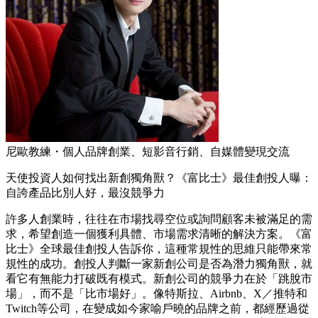
尼歐教練・個人品牌創業、短影音行銷、自媒體變現交流
天使投資人如何找出新創獨角獸？《富比士》最佳創投人曝：
自誇產品比別人好，最沒競爭力
許多人創業時，往往在市場找尋空位或詢問顧客未被滿足的需
求，希望創造一個獲利具體、市場需求清晰的解決方案。《富
比士》全球最佳創投人告訴你，這種常規性的思維只能帶來常
規性的成功。創投人判斷一家新創公司是否為潛力獨角獸，就
看它有無能力打破既有模式。新創公司的競爭力在於「跳脫市
場」，而不是「比市場好」。像特斯拉、Airbnb、X／推特和
Twitch等公司，在變成如今家喻戶曉的品牌之前，都經歷過從