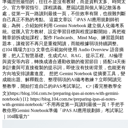
準備證照最怕的，往往不是沒有教材，而是資料太多、時間太
少。官方學習指引、課程講義、歷屆試題與個人筆記散落各
處，從第一頁一路讀到最後一頁，不但效率有限，也很難判斷
自己真正不熟的考點。 這篇文章以「iPAS AI應用規劃師初
級」為例，介紹如何利用 Gemini Notebook 建立個人化備考系
統。從匯入官方教材、設定學習目標與程度診斷開始，再把複
雜章節拆成短課程，製作 Flashcards、Mind Map、練習題與錯
題本，讓複習不再只是重複閱讀，而能根據弱項持續調整。
([104 職場力][1]) 文章也示範如何使用 Audio Overview 語音摘
要，把人工智慧基礎、生成式AI、RAG、提示工程、AI倫理
與資安等內容，轉換成適合通勤收聽的複習節目；搭配14天衝
刺計畫與可直接複製的提示詞，即使沒有技術背景，也能更有
方向地安排讀書進度。 想把 Gemini Notebook 從摘要工具，變
成能出題、解釋觀念、整理弱項的AI備考教練？立即閱讀完
整教學，開始打造自己的iPAS考試筆記。 👉 [看完整教學全
文](https://blog.104.com.tw/preparing-ipas-ai-notes-with-gemini-
notebook/) [1]: https://blog.104.com.tw/preparing-ipas-ai-notes-
with-gemini-notebook/ "不用再從第一頁讀到最後一頁！手把手
教你用Gemini Notebook準備「iPAS AI應用規劃師」考試筆記
｜104職場力"