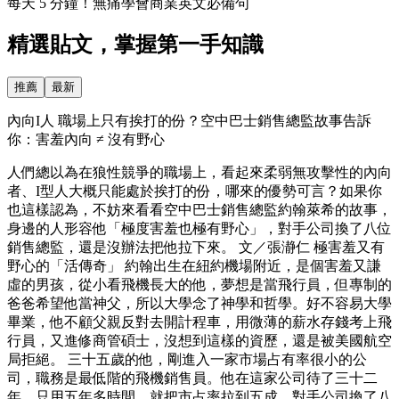
每天 5 分鐘！無痛學會商業英文必備句
精選貼文，掌握第一手知識
推薦
最新
內向I人 職場上只有挨打的份？空中巴士銷售總監故事告訴
你：害羞內向 ≠ 沒有野心
人們總以為在狼性競爭的職場上，看起來柔弱無攻擊性的內向
者、I型人大概只能處於挨打的份，哪來的優勢可言？如果你
也這樣認為，不妨來看看空中巴士銷售總監約翰萊希的故事，
身邊的人形容他「極度害羞也極有野心」，對手公司換了八位
銷售總監，還是沒辦法把他拉下來。 文／張瀞仁 極害羞又有
野心的「活傳奇」 約翰出生在紐約機場附近，是個害羞又謙
虛的男孩，從小看飛機長大的他，夢想是當飛行員，但專制的
爸爸希望他當神父，所以大學念了神學和哲學。好不容易大學
畢業，他不顧父親反對去開計程車，用微薄的薪水存錢考上飛
行員，又進修商管碩士，沒想到這樣的資歷，還是被美國航空
局拒絕。 三十五歲的他，剛進入一家市場占有率很小的公
司，職務是最低階的飛機銷售員。他在這家公司待了三十二
年，只用五年多時間，就把市占率拉到五成，對手公司換了八