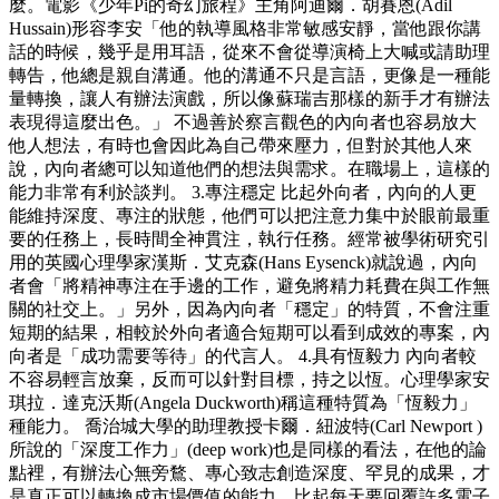
麼。電影《少年Pi的奇幻旅程》主角阿迪爾．胡賽恩(Adil
Hussain)形容李安「他的執導風格非常敏感安靜，當他跟你講
話的時候，幾乎是用耳語，從來不會從導演椅上大喊或請助理
轉告，他總是親自溝通。他的溝通不只是言語，更像是一種能
量轉換，讓人有辦法演戲，所以像蘇瑞吉那樣的新手才有辦法
表現得這麼出色。」 不過善於察言觀色的內向者也容易放大
他人想法，有時也會因此為自己帶來壓力，但對於其他人來
說，內向者總可以知道他們的想法與需求。在職場上，這樣的
能力非常有利於談判。 3.專注穩定 比起外向者，內向的人更
能維持深度、專注的狀態，他們可以把注意力集中於眼前最重
要的任務上，長時間全神貫注，執行任務。經常被學術研究引
用的英國心理學家漢斯．艾克森(Hans Eysenck)就說過，內向
者會「將精神專注在手邊的工作，避免將精力耗費在與工作無
關的社交上。」另外，因為內向者「穩定」的特質，不會注重
短期的結果，相較於外向者適合短期可以看到成效的專案，內
向者是「成功需要等待」的代言人。 4.具有恆毅力 內向者較
不容易輕言放棄，反而可以針對目標，持之以恆。心理學家安
琪拉．達克沃斯(Angela Duckworth)稱這種特質為「恆毅力」
種能力。 喬治城大學的助理教授卡爾．紐波特(Carl Newport )
所說的「深度工作力」(deep work)也是同樣的看法，在他的論
點裡，有辦法心無旁鶩、專心致志創造深度、罕見的成果，才
是真正可以轉換成市場價值的能力。比起每天要回覆許多電子