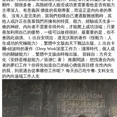
郵件、開很多會，高階經理人能否成功更需要看他是否有能力
主導深入、有意義與 價值的長期專案，而這正是內向者的專
長。 沒有人是完美的，當我們怨嘆自己遭遇艱難挑戰時，其
他人或許正在羨慕我們所擁有的特質、能力、經驗或天生多一
條的神經。內向者不需要非得外向，才能爬上成功頂端；只要
善加利用自己的優勢，一樣可以做得很好。最重要的是，你不
會因此崩潰。 1. 出自安琪拉．達克沃斯的著作《恆毅力：人
生成功的究極能力》，繁體中文版由天下雜誌出版。2. 出自卡
爾•紐波特的著作《Deep Work深度工作力：淺薄時代，個人成
功的關鍵能力》，繁體中文版由時報出版。 節錄自：方舟文
化《安靜是種超能力／張瀞仁 著 》 推薦閱讀： 想找適合內向
者的夢幻工作？你得先知道自己的核心價值與目標 生性內向
的我，到底適合從事哪些工作呢？ 每天自己吃午餐- 文科女生
的內向遠端工作人生