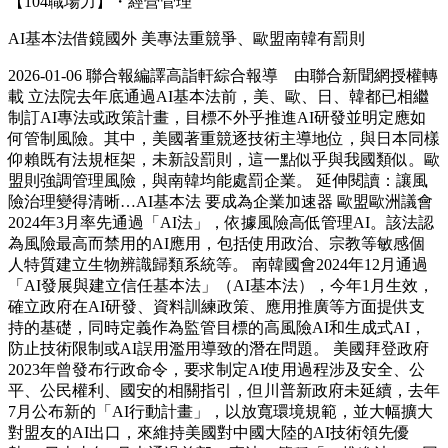
【104職場力】・經營管理
AI基本法借鏡國外 美專法重競爭、歐盟南韓有罰則
2026-01-06 聯合報編譯高詣軒綜合報導 由聯合新聞網授權轉
載 立法院去年底通過AI基本法前，美、歐、日、韓都已相繼
制訂AI專法或政策計畫，目標不外乎推進AI研發並明定應如
何管制風險。其中，美國著重競逐技術主導地位，與日本同樣
仰賴既有法規框架，未新設罰則，這一點似乎與我國類似。歐
盟則強調管理風險，與南韓均能處罰企業。 延伸閱讀：讓風
險治理變得清晰…AI基本法 要成為企業加速器 歐盟歐洲議會
2024年3月率先通過「AI法」，依據風險高低管理AI。該法認
為風險最高而禁用的AI應用，包括使用政治、宗教等敏感個
人特質建立生物辨識歸類系統等。 南韓國會2024年12月通過
「AI發展與建立信任基本法」（AI基本法），今年1月生效，
確立政府在AI研發、資料訓練政策、應用推廣等方面提供支
持的基礎，同時定義作為監管目標的高風險AI和生成式AI，
防止技術限制或AI誤用濫用導致的潛在問題。 美國拜登政府
2023年曾發布行政命令，要求制定AI使用過程涉及安全、公
平、公民權利、國安的相關指引，但川普新政府未延續，去年
7月公布新的「AI行動計畫」，以放寬環境規範，並大幅擴大
對盟友的AI出口，來維持美國對中國大陸的AI技術領先優