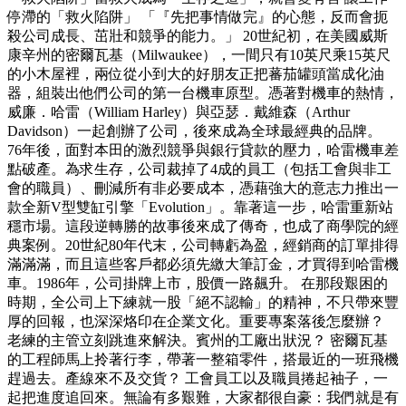
停滯的「救火陷阱」 「『先把事情做完』的心態，反而會扼
殺公司成長、茁壯和競爭的能力。」 20世紀初，在美國威斯
康辛州的密爾瓦基（Milwaukee），一間只有10英尺乘15英尺
的小木屋裡，兩位從小到大的好朋友正把蕃茄罐頭當成化油
器，組裝出他們公司的第一台機車原型。憑著對機車的熱情，
威廉．哈雷（William Harley）與亞瑟．戴維森（Arthur
Davidson）一起創辦了公司，後來成為全球最經典的品牌。
76年後，面對本田的激烈競爭與銀行貸款的壓力，哈雷機車差
點破產。為求生存，公司裁掉了4成的員工（包括工會與非工
會的職員）、刪減所有非必要成本，憑藉強大的意志力推出一
款全新V型雙缸引擎「Evolution」。靠著這一步，哈雷重新站
穩市場。這段逆轉勝的故事後來成了傳奇，也成了商學院的經
典案例。20世紀80年代末，公司轉虧為盈，經銷商的訂單排得
滿滿滿，而且這些客戶都必須先繳大筆訂金，才買得到哈雷機
車。1986年，公司掛牌上市，股價一路飆升。 在那段艱困的
時期，全公司上下練就一股「絕不認輸」的精神，不只帶來豐
厚的回報，也深深烙印在企業文化。重要專案落後怎麼辦？
老練的主管立刻跳進來解決。賓州的工廠出狀況？ 密爾瓦基
的工程師馬上拎著行李，帶著一整箱零件，搭最近的一班飛機
趕過去。產線來不及交貨？ 工會員工以及職員捲起袖子，一
起把進度追回來。無論有多艱難，大家都很自豪：我們就是有