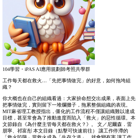
104學習・iPAS AI應用規劃師考照共學群
工作每天都在救火…「先把事情做完」的好意，如何拖垮組
織？
你大概也在自己的組織看過：大家拚命想交出成果，表面上先
把事情做完，實則留下一堆爛攤子，拖累整個組織的表現。
MIT麻省理工教授指出，僵化的工作流程不僅讓組織難以達成
目標，甚至常會為了推動進度而陷入「救火」的惡性循環。本
文節錄自《為什麼主管每天都在救火？》。 文／尼爾森．雷
朋寧、祁富彤 本文目錄（點擊可快速前往） 讓工作停滯的
「救火陷阱」當救火成為「生存之道」，就會變有害 讓工作