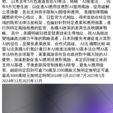
勢。 日本去年5月也通過首部AI專法，簡稱「AI推進法」，同
年9月完整生效，以促進AI應用並應對AI濫用風險，從而緩解
公眾擔憂，意在支持而非限制AI開發和應用。 美國智庫戰略
國際研究中心指出，美、日監管方式相似，尋求借助在特定領
域的既有法律法規框架，也偏好針對特定產業和應用個案，進
行與特定風險相應的監管。各國AI政策的差異也反映國家戰
略。 其中，美國明確目標是競逐技術主導地位，視AI為能改
變地緣政治權力平衡的戰略資產，日本則優先考慮促進大眾對
AI的信任，是聚焦產業政策、合作式路線。 AI法 國際比較 歐
盟AI法美國AI行動計畫日本AI推進法南韓AI基本法台灣AI基
本法特色全球最早，著重風險管控旨在維持對中國大陸的AI
優勢，加速創新促進AI應用並應對風險，未定罰則確立政府
支持AI基礎，平衡創新與管制推動AI研發，避免AI應用侵
害。細節待定罰則可處750萬至3500萬歐元無明定無明定可處
最高3000萬韓元無明定時間2024年3月2025年7月2025年5月
2024年12月2025年12月