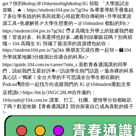
get？快到&nbsp;＠104seniorhigh&nbsp;IG 領取 「大學面試全
攻略」🔥：https://students104.pse.is/7jg5lw 📝畢業導航手冊集結
了多位學長姐的科系與就業心得超實用自傳範例+升學就業資
源工具+焦慮解答🎉大學生想要的～@104student 都點的到👉
https://students104.pse.is/7jg5h2 🧑‍🔬高職生升學上的疑慮我們都
懂！管道好多、科系選擇也好多...總看到頭暈眼花嗎？別再煩
惱～104 高職生 IG 預備了最澎湃的資源禮包給你：
https://students104.pse.is/7jg5kk 揪朋友完成任務一起領～🏫104
升學就業地圖3分鐘測出你適合的科系👉
https://guide.104.com.tw/career/?utm_s 喜歡青春通識課的同學
們，請給我們五星好評🌟✅訪談學生熱門話題 ✅最赤裸的科系
真心話 ✅獨家！全台大學的不可思議全台學生都在聽的
Podcast🎙️陪你一起找方向追蹤我們的 IG @104student重點文章
這裡讀👉https://bit.ly/3NGC28L✉合作邀約：
104youth@104.com.tw 課業、打工、社團、愛情學分你都歐趴
了嗎？歡迎收聽【青春通識課】陪你探索自己成為喜歡的樣子
✨