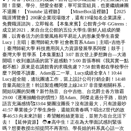
開！音樂、學分、戀愛全都要，寧可當雷組員，也要繼續練團
不退團！ 【Youtube 這裡聽】 【MixerBox這裡聽】 【2025
職涯博覽會】200家企業現場徵才，還有19場知名企業講座，
免費職涯諮詢，立即報名 【本集來賓】公館青少年 GGteens：
成立於2021，來自台北公館的五位大學生/新鮮人組成的樂
團，以青春活力的音樂風格和平易近人的形象受學生喜愛
Lucy｜主唱｜臺灣師範大學 社會教育系Adam｜主唱+吉他手
｜臺灣師範大學 科技應用與人力資源發展學系阿傑｜鼓手｜
臺灣大學 哲學系 【本集重點】3:07 首次登上夢想舞台—大港
開唱！收到邀請函的當下超感動？5:00 首張專輯《我其實一點
都不酷》原來是在講館青的求職焦慮？7:58 館青都在學校學什
麼？阿傑不讀書、Adam簽二一單、Lucy成績全拿A！10:44
Lucy超全能，邊玩團邊工作，當上設計公司行銷企劃！14:48
音量高能注意！幹話製造機阿傑上線24:37 非音樂相關科系，
開始玩團的契機？新竹熱音、台中吉他、台北爵士各方致霸
29:00《逐漸抽離你的慣性》陪Adam、阿傑走過分手路，鼓的
語言充滿感情🥰33:04 樂團沒團長？沒有誰最大，只有誰最吵
41:57 畢業後少了學生身份，還能寫青春嗎？唱出Z世代的故
事46:53 向未來許願：希望離粉絲更靠近，並努力在台北活下
去！ 【延伸資源】 🧑‍🎓高中生！正在為大學面試感到緊張
嗎？想要教授出招提問不再害怕、學長姐的科系真心話一次