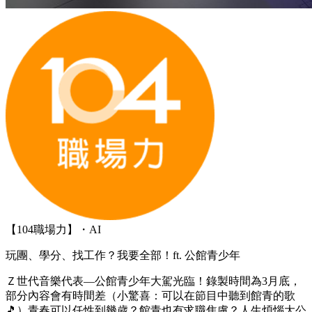
【104職場力】・AI
玩團、學分、找工作？我要全部！ft. 公館青少年
Ｚ世代音樂代表—公館青少年大駕光臨！錄製時間為3月底，
部分內容會有時間差（小驚喜：可以在節目中聽到館青的歌
🎵）青春可以任性到幾歲？館青也有求職焦慮？人生煩惱大公