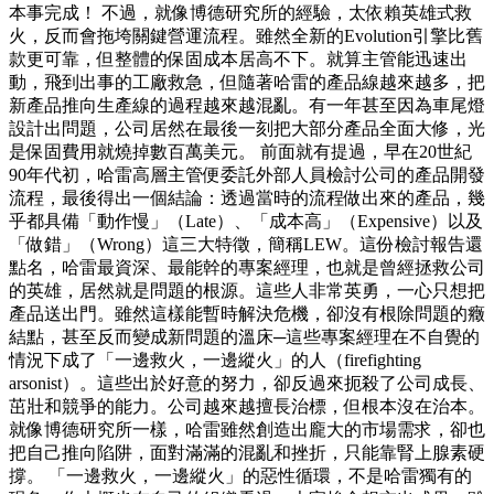
本事完成！ 不過，就像博德研究所的經驗，太依賴英雄式救
火，反而會拖垮關鍵營運流程。雖然全新的Evolution引擎比舊
款更可靠，但整體的保固成本居高不下。就算主管能迅速出
動，飛到出事的工廠救急，但隨著哈雷的產品線越來越多，把
新產品推向生產線的過程越來越混亂。有一年甚至因為車尾燈
設計出問題，公司居然在最後一刻把大部分產品全面大修，光
是保固費用就燒掉數百萬美元。 前面就有提過，早在20世紀
90年代初，哈雷高層主管便委託外部人員檢討公司的產品開發
流程，最後得出一個結論：透過當時的流程做出來的產品，幾
乎都具備「動作慢」（Late）、「成本高」（Expensive）以及
「做錯」（Wrong）這三大特徵，簡稱LEW。這份檢討報告還
點名，哈雷最資深、最能幹的專案經理，也就是曾經拯救公司
的英雄，居然就是問題的根源。這些人非常英勇，一心只想把
產品送出門。雖然這樣能暫時解決危機，卻沒有根除問題的癥
結點，甚至反而變成新問題的溫床─這些專案經理在不自覺的
情況下成了「一邊救火，一邊縱火」的人（firefighting
arsonist）。這些出於好意的努力，卻反過來扼殺了公司成長、
茁壯和競爭的能力。公司越來越擅長治標，但根本沒在治本。
就像博德研究所一樣，哈雷雖然創造出龐大的市場需求，卻也
把自己推向陷阱，面對滿滿的混亂和挫折，只能靠腎上腺素硬
撐。 「一邊救火，一邊縱火」的惡性循環，不是哈雷獨有的