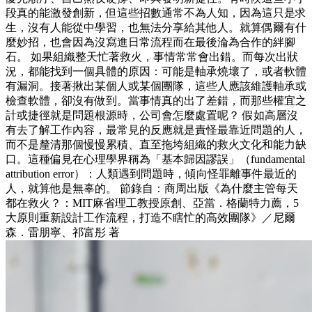
段真的能激發創新，但這些招數通常不為人知，因為這只是求
生，沒有人能從中學習，也無法分享給其他人。就算偶爾有什
麼妙招，也會因為沒寫進日常流程而在最後淪為合作的絆腳
石。 如果組織整天忙著救火，事情常常會出錯。而每次出狀
況，都能找到一個具體的原因：可能是軸承燒壞了，或者軟體
有漏洞。接著揪出某個人或某個團隊，這些人應該維護軸承或
檢查軟體，卻沒有做到。當事情真的出了差錯，而那些權宜之
計或捷徑就是問題根源時，公司會怎麼處置呢？ 假如高層沒
有去了解工作內容，最常見的反應就是責怪最靠近問題的人，
而不是釐清那個慢慢累積、直至拖垮組織的救火文化和能力缺
口。這種偏見在心理學界稱為「基本歸因謬誤」（fundamental
attribution error）：人類遇到問題時，傾向怪罪離事件最近的
人，就算他是無辜的。 節錄自：商周出版《為什麼主管每天
都在救火？：MIT麻省理工教授原創、亞當．格蘭特力薦，5
大原則重新設計工作流程，打造不瞎忙的高效團隊》／尼爾
森．雷朋寧、祁富彤 著