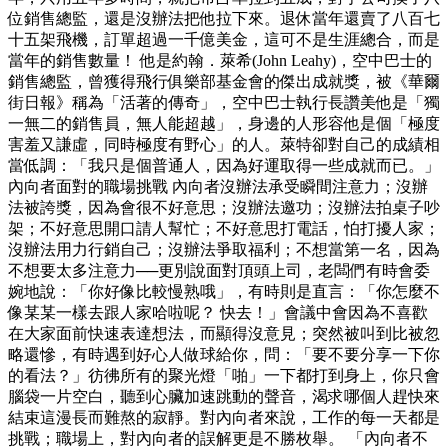
位銷售總監，還是沒辦法把他拉下來。退休當年還賣了八百七
十五架飛機，訂單超過一千億美金，這可不是生涯總合，而是
當年的銷售數量！ 他是約翰．萊希(John Leahy)，空中巴士的
銷售總監，曾獲得飛行俱樂部基金會的傑出成就獎，被《華爾
街日報》稱為「活著的傳奇」，空中巴士執行長讚美他是「獨
一無二的銷售員，無人能超越」，身邊的人形容他是個「極度
害羞又謙虛，同時極度有野心」的人。萊特卻對自己的成績相
當低調：「我只是個普通人，因為好運取得一些成就而已。」
內向者面對的職場挑戰 內向者沒辦法承受瞬間注意力；沒辦
法被誇獎，因為會很不好意思；沒辦法邀功；沒辦法拍桌子吵
架；不好意思開口請人幫忙；不好意思打電話，怕打擾人家；
沒辦法用力行銷自己；沒辦法爭取福利；不想當第一名，因為
不想要太多注意力──更別說面對頂頭上司，老闆們有時會委
婉地說：「你好像比較慢熟哦」，有時則是直言：「你怎麼不
像某某一樣去跟人家哈啦呢？ 快去！」會議中會因為不喜歡
在大家面前快速表達想法，而顯得沒意見；突然被叫到比被忽
略還慘，有時遇到好心人做球給你，問：「要不要分享一下你
的看法？」彷彿所有的聚光燈「啪」一下都打到身上，你只會
腦袋一片空白，聽到心臟加速跳動的聲音，渴求哪個人趕快來
結束這漫長而難熬的寂靜。對內向者來說，工作的每一天都是
挑戰；職場上，對內向者的誤解更是不勝枚舉。 「內向者不