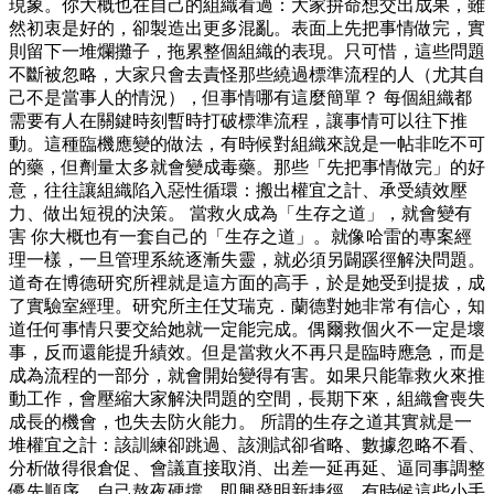
現象。你大概也在自己的組織看過：大家拚命想交出成果，雖
然初衷是好的，卻製造出更多混亂。表面上先把事情做完，實
則留下一堆爛攤子，拖累整個組織的表現。只可惜，這些問題
不斷被忽略，大家只會去責怪那些繞過標準流程的人（尤其自
己不是當事人的情況），但事情哪有這麼簡單？ 每個組織都
需要有人在關鍵時刻暫時打破標準流程，讓事情可以往下推
動。這種臨機應變的做法，有時候對組織來說是一帖非吃不可
的藥，但劑量太多就會變成毒藥。那些「先把事情做完」的好
意，往往讓組織陷入惡性循環：搬出權宜之計、承受績效壓
力、做出短視的決策。 當救火成為「生存之道」，就會變有
害 你大概也有一套自己的「生存之道」。就像哈雷的專案經
理一樣，一旦管理系統逐漸失靈，就必須另闢蹊徑解決問題。
道奇在博德研究所裡就是這方面的高手，於是她受到提拔，成
了實驗室經理。研究所主任艾瑞克．蘭德對她非常有信心，知
道任何事情只要交給她就一定能完成。偶爾救個火不一定是壞
事，反而還能提升績效。但是當救火不再只是臨時應急，而是
成為流程的一部分，就會開始變得有害。如果只能靠救火來推
動工作，會壓縮大家解決問題的空間，長期下來，組織會喪失
成長的機會，也失去防火能力。 所謂的生存之道其實就是一
堆權宜之計：該訓練卻跳過、該測試卻省略、數據忽略不看、
分析做得很倉促、會議直接取消、出差一延再延、逼同事調整
優先順序、自己熬夜硬撐、即興發明新捷徑。有時候這些小手