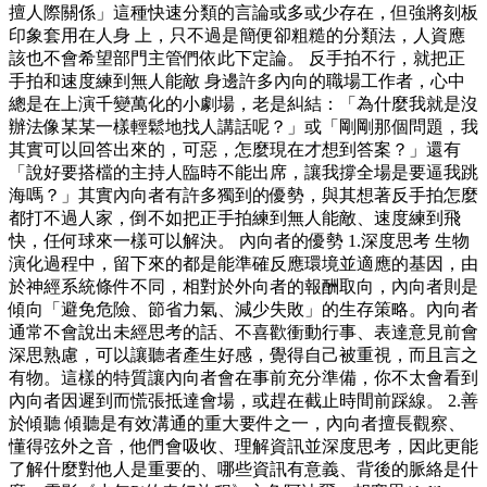
擅人際關係」這種快速分類的言論或多或少存在，但強將刻板
印象套用在人身 上，只不過是簡便卻粗糙的分類法，人資應
該也不會希望部門主管們依此下定論。 反手拍不行，就把正
手拍和速度練到無人能敵 身邊許多內向的職場工作者，心中
總是在上演千變萬化的小劇場，老是糾結：「為什麼我就是沒
辦法像某某一樣輕鬆地找人講話呢？」或「剛剛那個問題，我
其實可以回答出來的，可惡，怎麼現在才想到答案？」還有
「說好要搭檔的主持人臨時不能出席，讓我撐全場是要逼我跳
海嗎？」其實內向者有許多獨到的優勢，與其想著反手拍怎麼
都打不過人家，倒不如把正手拍練到無人能敵、速度練到飛
快，任何球來一樣可以解決。 內向者的優勢 1.深度思考 生物
演化過程中，留下來的都是能準確反應環境並適應的基因，由
於神經系統條件不同，相對於外向者的報酬取向，內向者則是
傾向「避免危險、節省力氣、減少失敗」的生存策略。內向者
通常不會說出未經思考的話、不喜歡衝動行事、表達意見前會
深思熟慮，可以讓聽者產生好感，覺得自己被重視，而且言之
有物。這樣的特質讓內向者會在事前充分準備，你不太會看到
內向者因遲到而慌張抵達會場，或趕在截止時間前踩線。 2.善
於傾聽 傾聽是有效溝通的重大要件之一，內向者擅長觀察、
懂得弦外之音，他們會吸收、理解資訊並深度思考，因此更能
了解什麼對他人是重要的、哪些資訊有意義、背後的脈絡是什