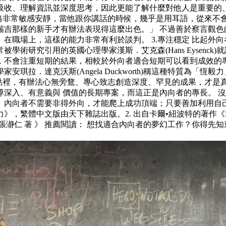
吸收、理解資訊並深度思考，因此更能了解什麼對他人是重要的、
他的執導風格非常敏感安靜，當他跟你講話的時候，幾乎是用耳語，
瑞吉那樣的新手才有辦法表現得這麼出色。」 不過善於察言觀色
在職場上，這樣的能力非常有利於談判。 3.專注穩定 比起外
術研究引用的英國心理學家漢斯．艾克森(Hans Eysenc
不會注重短期的結果，相較於外向者適合短期可以看到成效的專案
達克沃斯(Angela Duckworth)稱這種特質為「恆毅力」種能
在他的論點裡，有辦法心無旁鶩、專心致志創造深度、罕見的成果，
深入、有意義與 價值的長期專案，而這正是內向者的專長。 
。內向者不需要非得外向，才能爬上成功頂端；只要善加利用自
》，繁體中文版由天下雜誌出版。2. 出自卡爾•紐波特的著作《D
瀞仁 著 》 推薦閱讀： 想找適合內向者的夢幻工作？你得先