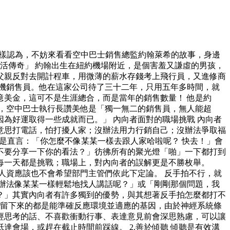
這樣認為，不妨來看看空中巴士銷售總監約翰萊希的故事，身邊
活傳奇」 約翰出生在紐約機場附近，是個害羞又謙虛的男孩，
父親反對去開計程車，用微薄的薪水存錢考上飛行員，又進修商
機銷售員。他在這家公司待了三十二年，只用五年多時間，就
美金，這可不是生涯總合，而是當年的銷售數量！ 他是約
奇」，空中巴士執行長讚美他是「獨一無二的銷售員，無人能超
為好運取得一些成就而已。」 內向者面對的職場挑戰 內向者
意思打電話，怕打擾人家；沒辦法用力行銷自己；沒辦法爭取福
是直言：「你怎麼不像某某一樣去跟人家哈啦呢？ 快去！」會
不要分享一下你的看法？」彷彿所有的聚光燈「啪」一下都打到
每一天都是挑戰；職場上，對內向者的誤解更是不勝枚舉。
人資應該也不會希望部門主管們依此下定論。 反手拍不行，就
辦法像某某一樣輕鬆地找人講話呢？」或「剛剛那個問題，我
？」其實內向者有許多獨到的優勢，與其想著反手拍怎麼都打不
中，留下來的都是能準確反應環境並適應的基因，由於神經系統條
經思考的話、不喜歡衝動行事、表達意見前會深思熟慮，可以讓
會場，或趕在截止時間前踩線。 2.善於傾聽 傾聽是有效溝