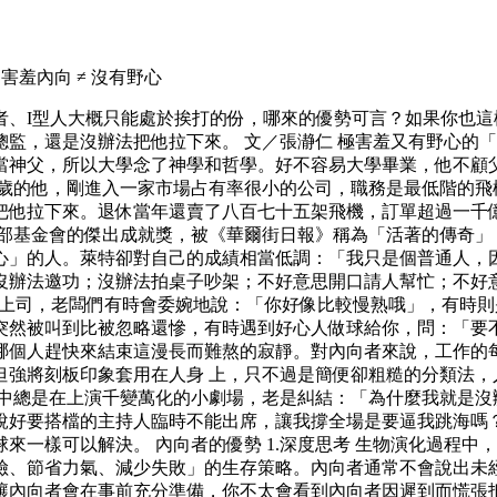
羞內向 ≠ 沒有野心
者、I型人大概只能處於挨打的份，哪來的優勢可言？如果你也
監，還是沒辦法把他拉下來。 文／張瀞仁 極害羞又有野心的「
當神父，所以大學念了神學和哲學。好不容易大學畢業，他不顧
五歲的他，剛進入一家市場占有率很小的公司，職務是最低階的飛
把他拉下來。退休當年還賣了八百七十五架飛機，訂單超過一千億
得飛行俱樂部基金會的傑出成就獎，被《華爾街日報》稱為「活著的傳
」的人。萊特卻對自己的成績相當低調：「我只是個普通人，因
沒辦法邀功；沒辦法拍桌子吵架；不好意思開口請人幫忙；不好
頭上司，老闆們有時會委婉地說：「你好像比較慢熟哦」，有時則
突然被叫到比被忽略還慘，有時遇到好心人做球給你，問：「要
哪個人趕快來結束這漫長而難熬的寂靜。對內向者來說，工作的
強將刻板印象套用在人身 上，只不過是簡便卻粗糙的分類法，
心中總是在上演千變萬化的小劇場，老是糾結：「為什麼我就是沒
說好要搭檔的主持人臨時不能出席，讓我撐全場是要逼我跳海嗎
來一樣可以解決。 內向者的優勢 1.深度思考 生物演化過程
險、節省力氣、減少失敗」的生存策略。內向者通常不會說出未
內向者會在事前充分準備，你不太會看到內向者因遲到而慌張抵達