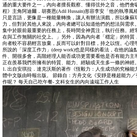
通的重大要件之一，內向者擅長觀察、懂得弦外之音，他們會
程》主角阿迪爾．胡賽恩(Adil Hussain)形容李安「
只是言語，更像是一種能量轉換，讓人有辦法演戲，所以像蘇
力，但對於其他人來說，內向者總可以知道他們的想法與需求。
集中於眼前最重要的任務上，長時間全神貫注，執行任務。經常被學
在與工作無關的社交上。」另外，因為內向者「穩定」的特質，
向者較不容易輕言放棄，反而可以針對目標，持之以恆。心理學家安琪拉．
所說的「深度工作力」(deep work)也是同樣的看法，
件、開很多會，高階經理人能否成功更需要看他是否有能力主導
正在羨慕我們所擁有的特質、能力、經驗或天生多一條的神經
1. 出自安琪拉．達克沃斯的著作《恆毅力：人生成功的究極能力
體中文版由時報出版。 節錄自：方舟文化《安靜是種超能力／張
作呢？ 每天自己吃午餐- 文科女生的內向遠端工作人生