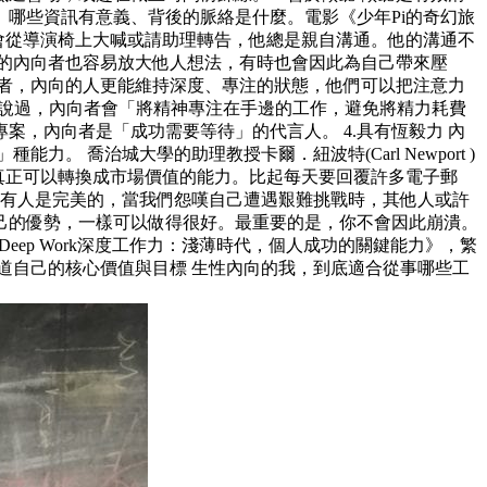
哪些資訊有意義、背後的脈絡是什麼。電影《少年Pi的奇幻旅
從來不會從導演椅上大喊或請助理轉告，他總是親自溝通。他的溝通不
的內向者也容易放大他人想法，有時也會因此為自己帶來壓
向者，內向的人更能維持深度、專注的狀態，他們可以把注意力
k)就說過，內向者會「將精神專注在手邊的工作，避免將精力耗費
，內向者是「成功需要等待」的代言人。 4.具有恆毅力 內
力。 喬治城大學的助理教授卡爾．紐波特(Carl Newport )
才是真正可以轉換成市場價值的能力。比起每天要回覆許多電子郵
沒有人是完美的，當我們怨嘆自己遭遇艱難挑戰時，其他人或許
己的優勢，一樣可以做得很好。最重要的是，你不會因此崩潰。
eep Work深度工作力：淺薄時代，個人成功的關鍵能力》，繁
知道自己的核心價值與目標 生性內向的我，到底適合從事哪些工