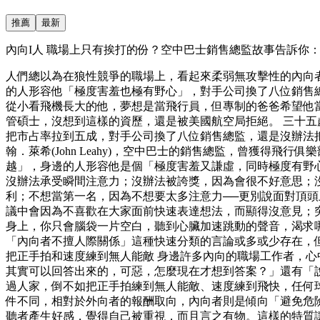
推薦
最新
內向I人 職場上只有挨打的份？空中巴士銷售總監故事告訴你：害
人們總以為在狼性競爭的職場上，看起來柔弱無攻擊性的內向
的人形容他「極度害羞也極有野心」，對手公司換了八位銷售總
從小看飛機長大的他，夢想是當飛行員，但專制的爸爸希望他
管碩士，沒想到這樣的資歷，還是被美國航空局拒絕。 三十
把市占率拉到五成，對手公司換了八位銷售總監，還是沒辦法
翰．萊希(John Leahy)，空中巴士的銷售總監，曾獲
越」，身邊的人形容他是個「極度害羞又謙虛，同時極度有野心
沒辦法承受瞬間注意力；沒辦法被誇獎，因為會很不好意思；
利；不想當第一名，因為不想要太多注意力──更別說面對頂
議中會因為不喜歡在大家面前快速表達想法，而顯得沒意見；
身上，你只會腦袋一片空白，聽到心臟加速跳動的聲音，渴求
「內向者不擅人際關係」這種快速分類的言論或多或少存在，但
把正手拍和速度練到無人能敵 身邊許多內向的職場工作者，
其實可以回答出來的，可惡，怎麼現在才想到答案？」還有「
過人家，倒不如把正手拍練到無人能敵、速度練到飛快，任何球
件不同，相對於外向者的報酬取向，內向者則是傾向「避免危
聽者產生好感，覺得自己被重視，而且言之有物。這樣的特質讓