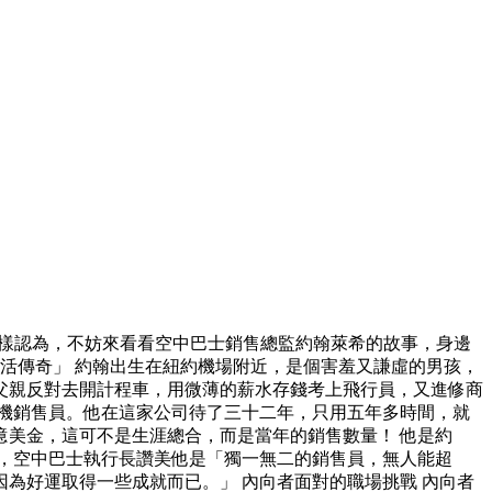
這樣認為，不妨來看看空中巴士銷售總監約翰萊希的故事，身邊
活傳奇」 約翰出生在紐約機場附近，是個害羞又謙虛的男孩，
父親反對去開計程車，用微薄的薪水存錢考上飛行員，又進修商
機銷售員。他在這家公司待了三十二年，只用五年多時間，就
美金，這可不是生涯總合，而是當年的銷售數量！ 他是約
奇」，空中巴士執行長讚美他是「獨一無二的銷售員，無人能超
為好運取得一些成就而已。」 內向者面對的職場挑戰 內向者