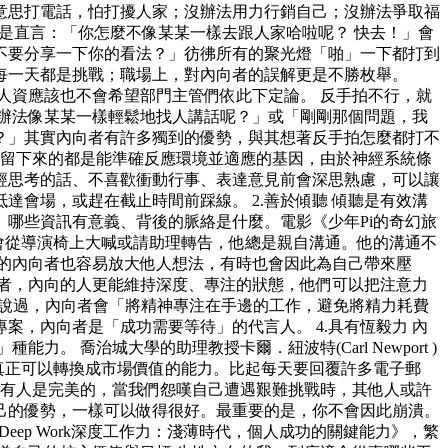
意思打電話，怕打擾人家；沒辦法用力行銷自己；沒辦法爭取福
是直言：「你怎麼不像某某一樣去跟人家哈啦呢？ 快去！」會
不要分享一下你的看法？」彷彿所有的聚光燈「啪」一下都打到
每一天都是挑戰；職場上，對內向者的誤解更是不勝枚舉。
人資應該也不會希望部門主管們依此下定論。 反手拍不行，就
辦法像某某一樣輕鬆地找人講話呢？」或「剛剛那個問題，我
？」其實內向者有許多獨到的優勢，與其想著反手拍怎麼都打不
中，留下來的都是能準確反應環境並適應的基因，由於神經系統條
經思考的話、不喜歡衝動行事、表達意見前會深思熟慮，可以讓
會場，或趕在截止時間前踩線。 2.善於傾聽 傾聽是有效溝
哪些資訊有意義、背後的脈絡是什麼。電影《少年Pi的奇幻旅
從來不會從導演椅上大喊或請助理轉告，他總是親自溝通。他的溝通不
的內向者也容易放大他人想法，有時也會因此為自己帶來壓
向者，內向的人更能維持深度、專注的狀態，他們可以把注意力
k)就說過，內向者會「將精神專注在手邊的工作，避免將精力耗費
，內向者是「成功需要等待」的代言人。 4.具有恆毅力 內
力。 喬治城大學的助理教授卡爾．紐波特(Carl Newport )
才是真正可以轉換成市場價值的能力。比起每天要回覆許多電子郵
沒有人是完美的，當我們怨嘆自己遭遇艱難挑戰時，其他人或許
己的優勢，一樣可以做得很好。最重要的是，你不會因此崩潰。
eep Work深度工作力：淺薄時代，個人成功的關鍵能力》，繁