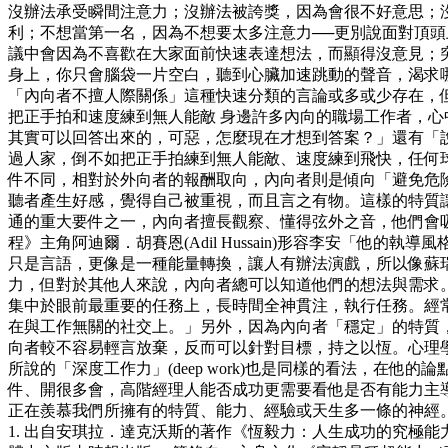
沒辦法承受瞬間注意力；沒辦法被誇獎，因為會很不好意思；
利；不想當第一名，因為不想要太多注意力──更別說面對頂
議中會因為不喜歡在大家面前快速表達想法，而顯得沒意見；
身上，你只會腦袋一片空白，聽到心臟加速跳動的聲音，渴求
「內向者不擅人際關係」這種快速分類的言論或多或少存在，但
把正手拍和速度練到無人能敵 身邊許多內向的職場工作者，
其實可以回答出來的，可惡，怎麼現在才想到答案？」還有「
過人家，倒不如把正手拍練到無人能敵、速度練到飛快，任何球
件不同，相對於外向者的報酬取向，內向者則是傾向「避免危
聽者產生好感，覺得自己被重視，而且言之有物。這樣的特質讓
通的重大要件之一，內向者擅長觀察、懂得弦外之音，他們會
程》主角阿迪爾．胡賽恩(Adil Hussain)形容李安「
只是言語，更像是一種能量轉換，讓人有辦法演戲，所以像蘇
力，但對於其他人來說，內向者總可以知道他們的想法與需求。
集中於眼前最重要的任務上，長時間全神貫注，執行任務。經常被學
在與工作無關的社交上。」另外，因為內向者「穩定」的特質，
向者較不容易輕言放棄，反而可以針對目標，持之以恆。心理學家安琪拉．
所說的「深度工作力」(deep work)也是同樣的看法，
件、開很多會，高階經理人能否成功更需要看他是否有能力主導
正在羨慕我們所擁有的特質、能力、經驗或天生多一條的神經
1. 出自安琪拉．達克沃斯的著作《恆毅力：人生成功的究極能力