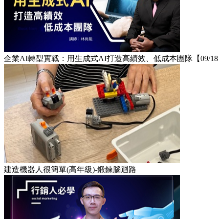
企業AI轉型實戰：用生成式AI打造高績效、低成本團隊【09/1
建造機器人很簡單(高年級)-鍛鍊腦迴路