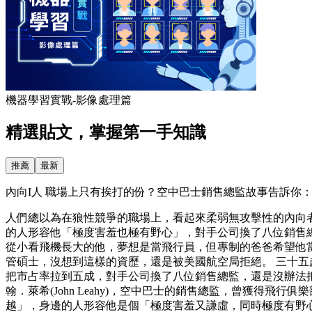
機器學習實戰-影像處理篇
精選貼文，掌握第一手知識
推薦
最新
內向I人 職場上只有挨打的份？空中巴士銷售總監故事告訴你：害
人們總以為在狼性競爭的職場上，看起來柔弱無攻擊性的內向
的人形容他「極度害羞也極有野心」，對手公司換了八位銷售總
從小看飛機長大的他，夢想是當飛行員，但專制的爸爸希望他
管碩士，沒想到這樣的資歷，還是被美國航空局拒絕。 三十
把市占率拉到五成，對手公司換了八位銷售總監，還是沒辦法
翰．萊希(John Leahy)，空中巴士的銷售總監，曾獲
越」，身邊的人形容他是個「極度害羞又謙虛，同時極度有野心