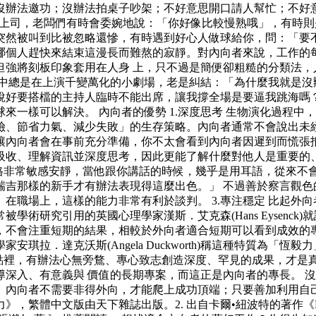
沒辦法邀功；沒辦法拍桌子吵架；不好意思開口請人幫忙；不好
頭上司，老闆們有時會委婉地說：「你好像比較慢熟哦」，有時則
突然被叫到比被忽略還慘，有時遇到好心人做球給你，問：「要
哪個人趕快來結束這漫長而難熬的寂靜。對內向者來說，工作的
強將刻板印象套用在人身 上，只不過是簡便卻粗糙的分類法，
心中總是在上演千變萬化的小劇場，老是糾結：「為什麼我就是沒
說好要搭檔的主持人臨時不能出席，讓我撐全場是要逼我跳海嗎
來一樣可以解決。 內向者的優勢 1.深度思考 生物演化過程
險、節省力氣、減少失敗」的生存策略。內向者通常不會說出未
內向者會在事前充分準備，你不太會看到內向者因遲到而慌張抵達
吸收、理解資訊並深度思考，因此更能了解什麼對他人是重要的、
他的執導風格非常敏感安靜，當他跟你講話的時候，幾乎是用耳語，
瑞吉那樣的新手才有辦法表現得這麼出色。」 不過善於察言觀色
在職場上，這樣的能力非常有利於談判。 3.專注穩定 比起外
術研究引用的英國心理學家漢斯．艾克森(Hans Eysenc
不會注重短期的結果，相較於外向者適合短期可以看到成效的專案
達克沃斯(Angela Duckworth)稱這種特質為「恆毅力」種能
在他的論點裡，有辦法心無旁鶩、專心致志創造深度、罕見的成果，
深入、有意義與 價值的長期專案，而這正是內向者的專長。 
。內向者不需要非得外向，才能爬上成功頂端；只要善加利用自
》，繁體中文版由天下雜誌出版。2. 出自卡爾•紐波特的著作《D