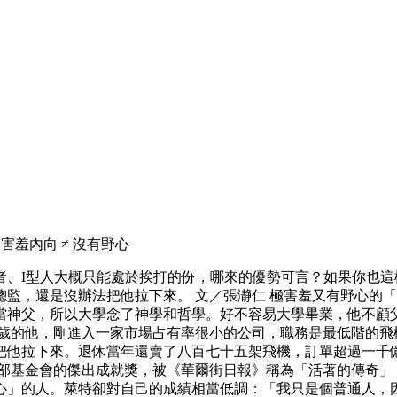
羞內向 ≠ 沒有野心
者、I型人大概只能處於挨打的份，哪來的優勢可言？如果你也
監，還是沒辦法把他拉下來。 文／張瀞仁 極害羞又有野心的「
當神父，所以大學念了神學和哲學。好不容易大學畢業，他不顧
五歲的他，剛進入一家市場占有率很小的公司，職務是最低階的飛
把他拉下來。退休當年還賣了八百七十五架飛機，訂單超過一千億
得飛行俱樂部基金會的傑出成就獎，被《華爾街日報》稱為「活著的傳
」的人。萊特卻對自己的成績相當低調：「我只是個普通人，因