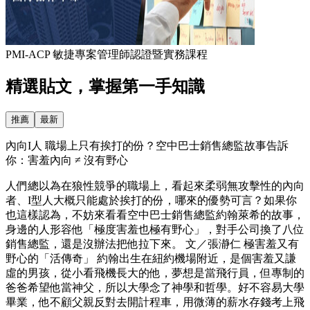
PMI-ACP 敏捷專案管理師認證暨實務課程
精選貼文，掌握第一手知識
推薦
最新
內向I人 職場上只有挨打的份？空中巴士銷售總監故事告訴
你：害羞內向 ≠ 沒有野心
人們總以為在狼性競爭的職場上，看起來柔弱無攻擊性的內向
者、I型人大概只能處於挨打的份，哪來的優勢可言？如果你
也這樣認為，不妨來看看空中巴士銷售總監約翰萊希的故事，
身邊的人形容他「極度害羞也極有野心」，對手公司換了八位
銷售總監，還是沒辦法把他拉下來。 文／張瀞仁 極害羞又有
野心的「活傳奇」 約翰出生在紐約機場附近，是個害羞又謙
虛的男孩，從小看飛機長大的他，夢想是當飛行員，但專制的
爸爸希望他當神父，所以大學念了神學和哲學。好不容易大學
畢業，他不顧父親反對去開計程車，用微薄的薪水存錢考上飛