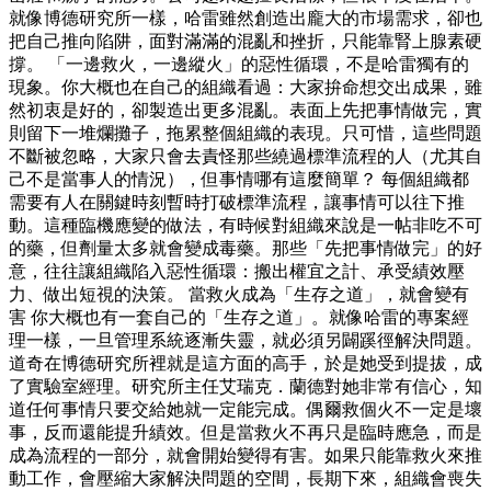
就像博德研究所一樣，哈雷雖然創造出龐大的市場需求，卻也
把自己推向陷阱，面對滿滿的混亂和挫折，只能靠腎上腺素硬
撐。 「一邊救火，一邊縱火」的惡性循環，不是哈雷獨有的
現象。你大概也在自己的組織看過：大家拚命想交出成果，雖
然初衷是好的，卻製造出更多混亂。表面上先把事情做完，實
則留下一堆爛攤子，拖累整個組織的表現。只可惜，這些問題
不斷被忽略，大家只會去責怪那些繞過標準流程的人（尤其自
己不是當事人的情況），但事情哪有這麼簡單？ 每個組織都
需要有人在關鍵時刻暫時打破標準流程，讓事情可以往下推
動。這種臨機應變的做法，有時候對組織來說是一帖非吃不可
的藥，但劑量太多就會變成毒藥。那些「先把事情做完」的好
意，往往讓組織陷入惡性循環：搬出權宜之計、承受績效壓
力、做出短視的決策。 當救火成為「生存之道」，就會變有
害 你大概也有一套自己的「生存之道」。就像哈雷的專案經
理一樣，一旦管理系統逐漸失靈，就必須另闢蹊徑解決問題。
道奇在博德研究所裡就是這方面的高手，於是她受到提拔，成
了實驗室經理。研究所主任艾瑞克．蘭德對她非常有信心，知
道任何事情只要交給她就一定能完成。偶爾救個火不一定是壞
事，反而還能提升績效。但是當救火不再只是臨時應急，而是
成為流程的一部分，就會開始變得有害。如果只能靠救火來推
動工作，會壓縮大家解決問題的空間，長期下來，組織會喪失