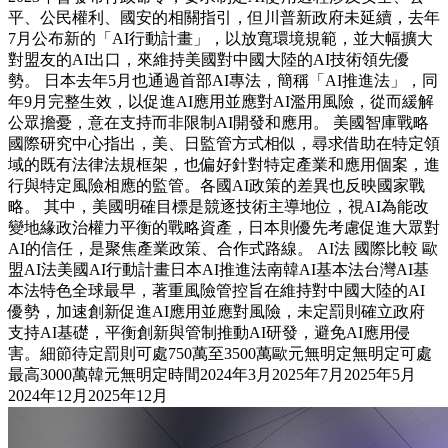
平、公民權利、國安的相關指引，但川普新政府未延續，去年
7月公布新的「AI行動計畫」，以放寬環境規範，並大幅擴大
對盟友的AI出口，來維持美國對中國大陸的AI技術領先優
勢。 日本去年5月也通過首部AI專法，簡稱「AI推進法」，同
年9月完整生效，以促進AI應用並應對AI濫用風險，從而緩解
公眾擔憂，意在支持而非限制AI開發和應用。 美國智庫戰略
國際研究中心指出，美、日監管方式相似，尋求借助在特定領
域的既有法律法規框架，也偏好針對特定產業和應用個案，進
行與特定風險相應的監管。各國AI政策的差異也反映國家戰
略。 其中，美國明確目標是競逐技術主導地位，視AI為能改
變地緣政治權力平衡的戰略資產，日本則優先考慮促進大眾對
AI的信任，是聚焦產業政策、合作式路線。 AI法 國際比較 歐
盟AI法美國AI行動計畫日本AI推進法南韓AI基本法台灣AI基
本法特色全球最早，著重風險管控旨在維持對中國大陸的AI
優勢，加速創新促進AI應用並應對風險，未定罰則確立政府
支持AI基礎，平衡創新與管制推動AI研發，避免AI應用侵
害。細節待定罰則可處750萬至3500萬歐元無明定無明定可處
最高3000萬韓元無明定時間2024年3月2025年7月2025年5月
2024年12月2025年12月