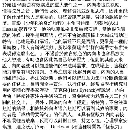
於傾聽 傾聽是有效溝通的重大要件之一，內向者擅長觀察、
懂得弦外之音，他們會吸收、理解資訊並深度思考，因此更能
了解什麼對他人是重要的、哪些資訊有意義、背後的脈絡是什
麼。電影《少年Pi的奇幻旅程》主角阿迪爾．胡賽恩(Adil
Hussain)形容李安「他的執導風格非常敏感安靜，當他跟你講
話的時候，幾乎是用耳語，從來不會從導演椅上大喊或請助理
轉告，他總是親自溝通。他的溝通不只是言語，更像是一種能
量轉換，讓人有辦法演戲，所以像蘇瑞吉那樣的新手才有辦法
表現得這麼出色。」 不過善於察言觀色的內向者也容易放大
他人想法，有時也會因此為自己帶來壓力，但對於其他人來
說，內向者總可以知道他們的想法與需求。在職場上，這樣的
能力非常有利於談判。 3.專注穩定 比起外向者，內向的人更
能維持深度、專注的狀態，他們可以把注意力集中於眼前最重
要的任務上，長時間全神貫注，執行任務。經常被學術研究引
用的英國心理學家漢斯．艾克森(Hans Eysenck)就說過，內向
者會「將精神專注在手邊的工作，避免將精力耗費在與工作無
關的社交上。」另外，因為內向者「穩定」的特質，不會注重
短期的結果，相較於外向者適合短期可以看到成效的專案，內
向者是「成功需要等待」的代言人。 4.具有恆毅力 內向者較
不容易輕言放棄，反而可以針對目標，持之以恆。心理學家安
琪拉．達克沃斯(Angela Duckworth)稱這種特質為「恆毅力」