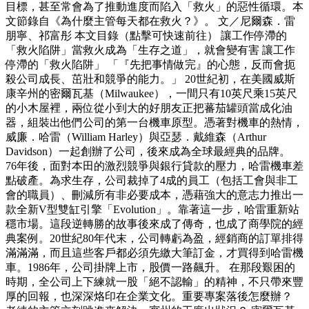
目標，甚至常會為了推動進度而陷入「救火」的惡性循環。本
文節錄自《為什麼主管每天都在救火？》。 文／尼爾森．雷
朋寧、祁富彤 本文目錄（點擊可快速前往） 讓工作停滯的
「救火陷阱」當救火成為「生存之道」，就會變有害 讓工作
停滯的「救火陷阱」 「『先把事情做完』的心態，反而會扼
殺公司成長、茁壯和競爭的能力。」 20世紀初，在美國威斯
康辛州的密爾瓦基（Milwaukee），一間只有10英尺乘15英尺
的小木屋裡，兩位從小到大的好朋友正把蕃茄罐頭當成化油
器，組裝出他們公司的第一台機車原型。憑著對機車的熱情，
威廉．哈雷（William Harley）與亞瑟．戴維森（Arthur
Davidson）一起創辦了公司，後來成為全球最經典的品牌。
76年後，面對本田的激烈競爭與銀行貸款的壓力，哈雷機車差
點破產。為求生存，公司裁掉了4成的員工（包括工會與非工
會的職員）、刪減所有非必要成本，憑藉強大的意志力推出一
款全新V型雙缸引擎「Evolution」。靠著這一步，哈雷重新站
穩市場。這段逆轉勝的故事後來成了傳奇，也成了商學院的經
典案例。20世紀80年代末，公司轉虧為盈，經銷商的訂單排得
滿滿滿，而且這些客戶都必須先繳大筆訂金，才買得到哈雷機
車。1986年，公司掛牌上市，股價一路飆升。 在那段艱困的
時期，全公司上下練就一股「絕不認輸」的精神，不只帶來豐
厚的回報，也深深烙印在企業文化。重要專案落後怎麼辦？