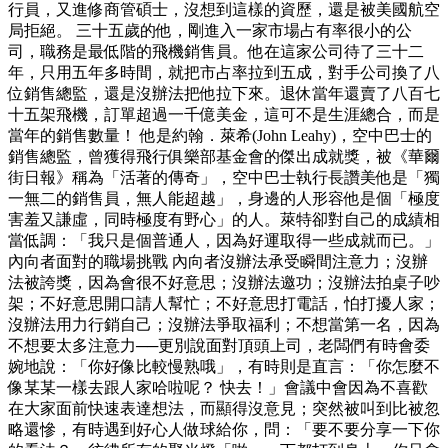
行員，又進修商管碩士，沒想到這樣的資歷，還是被美國航空
局拒絕。 三十五歲的他，剛進入一家市場占有率很小的公
司，職務是最低階的飛機銷售員。他在這家公司待了三十二
年，只用五年多時間，就把市占率拉到五成，對手公司換了八
位銷售總監，還是沒辦法把他拉下來。退休當年還賣了八百七
十五架飛機，訂單超過一千億美金，這可不是生涯總合，而是
當年的銷售數量！ 他是約翰．萊希(John Leahy)，空中巴士的
銷售總監，曾獲得飛行俱樂部基金會的傑出成就獎，被《華爾
街日報》稱為「活著的傳奇」，空中巴士執行長讚美他是「獨
一無二的銷售員，無人能超越」，身邊的人形容他是個「極度
害羞又謙虛，同時極度有野心」的人。萊特卻對自己的成績相
當低調：「我只是個普通人，因為好運取得一些成就而已。」
內向者面對的職場挑戰 內向者沒辦法承受瞬間注意力；沒辦
法被誇獎，因為會很不好意思；沒辦法邀功；沒辦法拍桌子吵
架；不好意思開口請人幫忙；不好意思打電話，怕打擾人家；
沒辦法用力行銷自己；沒辦法爭取福利；不想當第一名，因為
不想要太多注意力──更別說面對頂頭上司，老闆們有時會委
婉地說：「你好像比較慢熟哦」，有時則是直言：「你怎麼不
像某某一樣去跟人家哈啦呢？ 快去！」會議中會因為不喜歡
在大家面前快速表達想法，而顯得沒意見；突然被叫到比被忽
略還慘，有時遇到好心人做球給你，問：「要不要分享一下你