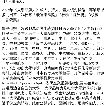
【104職場力】
2026年《大學品牌力》成大、清大、臺大領先群倫 專業領域
多元出眾！24校奪「最佳學群獎」 3校獲「躍升獎」 3校獲
「新銳獎」
學測倒數，超過12萬名考生該如何挑選大學？104人力銀行連
續第三年發布2026年《大學品牌力》並舉行頒獎典禮，成大、
清大、臺大、陽明交大、臺科大、中山、北科大、政大、中
央、中興10校拿下「最佳大學品牌力」；東吳、臺師大、世
新、銘傳、文藻、中興、屏科大、輔仁、東海、北教大、彰師
大、臺體、國體、高餐大、北醫、中國醫藥、臺藝大、北藝大
等24校拿下18學群「最佳學群力」；包含「學制標竿獎」、
「地區領航獎」、「躍升獎」、「新銳獎」共計頒出6大獎
項，合計40所大學獲獎。典禮由教育部常務次長朱俊彰致詞，
共計38校出席領獎，其中19位為大學校長、11位副校長。歡迎
下載完整報告「2026大學品牌力專頁」
https://tw104.pse.is/8k2qul，依照企業重視指標以及考生興趣，
篩選最適合自己的大學。 大學品牌力是社會大眾對學校的整
體印象與概念，是學校知名度、學生好感度的有機整合。2026
年《大學品牌力》結合104人力銀行大數據超過418萬筆資料、
近千份企業問卷、政府公開資訊、國際評比，用職務能力、未