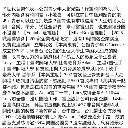
Ｚ世代音樂代表—公館青少年大駕光臨！錄製時間為3月底，
部分內容會有時間差（小驚喜：可以在節目中聽到館青的歌
🎵）青春可以任性到幾歲？館青也有求職焦慮？人生煩惱大公
開！音樂、學分、戀愛全都要，寧可當雷組員，也要繼續練團
不退團！ 【Youtube 這裡聽】 【MixerBox這裡聽】 【2025
職涯博覽會】200家企業現場徵才，還有19場知名企業講座，
免費職涯諮詢，立即報名 【本集來賓】公館青少年 GGteens：
成立於2021，來自台北公館的五位大學生/新鮮人組成的樂
團，以青春活力的音樂風格和平易近人的形象受學生喜愛
Lucy｜主唱｜臺灣師範大學 社會教育系Adam｜主唱+吉他手
｜臺灣師範大學 科技應用與人力資源發展學系阿傑｜鼓手｜
臺灣大學 哲學系 【本集重點】3:07 首次登上夢想舞台—大港
開唱！收到邀請函的當下超感動？5:00 首張專輯《我其實一點
都不酷》原來是在講館青的求職焦慮？7:58 館青都在學校學什
麼？阿傑不讀書、Adam簽二一單、Lucy成績全拿A！10:44
Lucy超全能，邊玩團邊工作，當上設計公司行銷企劃！14:48
音量高能注意！幹話製造機阿傑上線24:37 非音樂相關科系，
開始玩團的契機？新竹熱音、台中吉他、台北爵士各方致霸
29:00《逐漸抽離你的慣性》陪Adam、阿傑走過分手路，鼓的
語言充滿感情🥰33:04 樂團沒團長？沒有誰最大，只有誰最吵