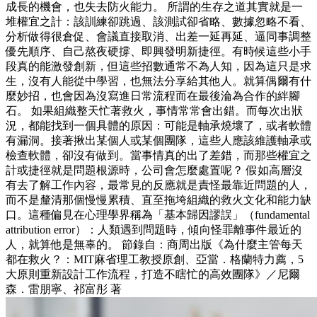
成長的機會，也失去防火能力。 所謂的生存之道其實就是一
堆權宜之計：該訓練卻跳過、該測試卻省略、數據忽略不看、
分析做得很倉促、會議直接取消、出差一延再延、逼同事調整
優先順序、自己熬夜硬撐、即興發明新捷徑。有時候這些小手
段真的能激發創新，但這些招數通常不為人知，因為這只是求
生，沒有人能從中學習，也無法分享給其他人。就算偶爾有什
麼妙招，也會因為沒寫進日常流程而在最後淪為合作的絆腳
石。 如果組織整天忙著救火，事情常常會出錯。而每次出狀
況，都能找到一個具體的原因：可能是軸承燒壞了，或者軟體
有漏洞。接著揪出某個人或某個團隊，這些人應該維護軸承或
檢查軟體，卻沒有做到。當事情真的出了差錯，而那些權宜之
計或捷徑就是問題根源時，公司會怎麼處置呢？ 假如高層沒
有去了解工作內容，最常見的反應就是責怪最靠近問題的人，
而不是釐清那個慢慢累積、直至拖垮組織的救火文化和能力缺
口。這種偏見在心理學界稱為「基本歸因謬誤」（fundamental
attribution error）：人類遇到問題時，傾向怪罪離事件最近的
人，就算他是無辜的。 節錄自：商周出版《為什麼主管每天
都在救火？：MIT麻省理工教授原創、亞當．格蘭特力薦，5
大原則重新設計工作流程，打造不瞎忙的高效團隊》／尼爾
森．雷朋寧、祁富彤 著