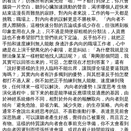
的看法？」彷彿所有的聚光燈「啪」一下都打到身上，你只會
腦袋一片空白，聽到心臟加速跳動的聲音，渴求哪個人趕快來
結束這漫長而難熬的寂靜。對內向者來說，工作的每一天都是
挑戰；職場上，對內向者的誤解更是不勝枚舉。 「內向者不
擅人際關係」這種快速分類的言論或多或少存在，但強將刻板
印象套用在人身 上，只不過是簡便卻粗糙的分類法，人資應
該也不會希望部門主管們依此下定論。 反手拍不行，就把正
手拍和速度練到無人能敵 身邊許多內向的職場工作者，心中
總是在上演千變萬化的小劇場，老是糾結：「為什麼我就是沒
辦法像某某一樣輕鬆地找人講話呢？」或「剛剛那個問題，我
其實可以回答出來的，可惡，怎麼現在才想到答案？」還有
「說好要搭檔的主持人臨時不能出席，讓我撐全場是要逼我跳
海嗎？」其實內向者有許多獨到的優勢，與其想著反手拍怎麼
都打不過人家，倒不如把正手拍練到無人能敵、速度練到飛
快，任何球來一樣可以解決。 內向者的優勢 1.深度思考 生物
演化過程中，留下來的都是能準確反應環境並適應的基因，由
於神經系統條件不同，相對於外向者的報酬取向，內向者則是
傾向「避免危險、節省力氣、減少失敗」的生存策略。內向者
通常不會說出未經思考的話、不喜歡衝動行事、表達意見前會
深思熟慮，可以讓聽者產生好感，覺得自己被重視，而且言之
有物。這樣的特質讓內向者會在事前充分準備，你不太會看到
內向者因遲到而慌張抵達會場，或趕在截止時間前踩線。 2.善