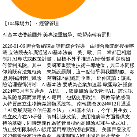
【104職場力】・經營管理
AI基本法借鏡國外 美專法重競爭、歐盟南韓有罰則
2026-01-06 聯合報編譯高詣軒綜合報導 由聯合新聞網授權轉
載 立法院去年底通過AI基本法前，美、歐、日、韓都已相繼
制訂AI專法或政策計畫，目標不外乎推進AI研發並明定應如
何管制風險。其中，美國著重競逐技術主導地位，與日本同樣
仰賴既有法規框架，未新設罰則，這一點似乎與我國類似。歐
盟則強調管理風險，與南韓均能處罰企業。 延伸閱讀：讓風
險治理變得清晰…AI基本法 要成為企業加速器 歐盟歐洲議會
2024年3月率先通過「AI法」，依據風險高低管理AI。該法認
為風險最高而禁用的AI應用，包括使用政治、宗教等敏感個
人特質建立生物辨識歸類系統等。 南韓國會2024年12月通過
「AI發展與建立信任基本法」（AI基本法），今年1月生效，
確立政府在AI研發、資料訓練政策、應用推廣等方面提供支
持的基礎，同時定義作為監管目標的高風險AI和生成式AI，
防止技術限制或AI誤用濫用導致的潛在問題。 美國拜登政府
2023年曾發布行政命令，要求制定AI使用過程涉及安全、公