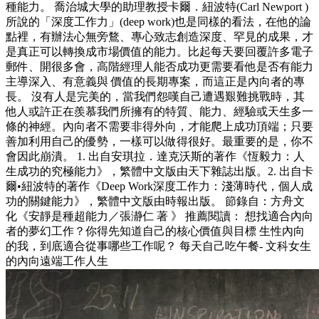
種能力。 喬治城大學的助理教授卡爾．紐波特(Carl Newport )
所說的「深度工作力」(deep work)也是同樣的看法，在他的論
點裡，有辦法心無旁鶩、專心致志創造深度、罕見的成果，才
是真正可以轉換成市場價值的能力。比起每天要回覆許多電子
郵件、開很多會，高階經理人能否成功更需要看他是否有能力
主導深入、有意義與 價值的長期專案，而這正是內向者的專
長。 沒有人是完美的，當我們怨嘆自己遭遇艱難挑戰時，其
他人或許正在羨慕我們所擁有的特質、能力、經驗或天生多一
條的神經。內向者不需要非得外向，才能爬上成功頂端；只要
善加利用自己的優勢，一樣可以做得很好。最重要的是，你不
會因此崩潰。 1. 出自安琪拉．達克沃斯的著作《恆毅力：人
生成功的究極能力》，繁體中文版由天下雜誌出版。2. 出自卡
爾•紐波特的著作《Deep Work深度工作力：淺薄時代，個人成
功的關鍵能力》，繁體中文版由時報出版。 節錄自：方舟文
化《安靜是種超能力／張瀞仁 著 》 推薦閱讀： 想找適合內向
者的夢幻工作？你得先知道自己的核心價值與目標 生性內向
的我，到底適合從事哪些工作呢？ 每天自己吃午餐- 文科女生
的內向遠端工作人生