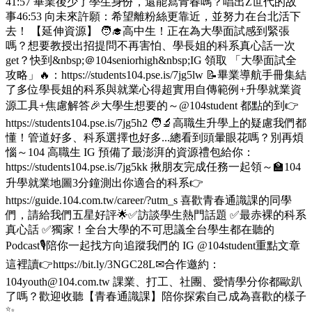
41:57 畢業後少了學生身份，還能寫青春嗎？唱出Z世代的故
事46:53 向未來許願：希望離粉絲更靠近，並努力在台北活下
去！ 【延伸資源】 🧑‍🎓高中生！正在為大學面試感到緊張
嗎？想要教授出招提問不再害怕、學長姐的科系真心話一次
get？快到&nbsp;＠104seniorhigh&nbsp;IG 領取 「大學面試全
攻略」🔥：https://students104.pse.is/7jg5lw 📝畢業導航手冊集結
了多位學長姐的科系與就業心得超實用自傳範例+升學就業資
源工具+焦慮解答🎉大學生想要的～@104student 都點的到👉
https://students104.pse.is/7jg5h2 🧑‍🔬高職生升學上的疑慮我們都
懂！管道好多、科系選擇也好多...總看到頭暈眼花嗎？別再煩
惱～104 高職生 IG 預備了最澎湃的資源禮包給你：
https://students104.pse.is/7jg5kk 揪朋友完成任務一起領～🏫104
升學就業地圖3分鐘測出你適合的科系👉
https://guide.104.com.tw/career/?utm_s 喜歡青春通識課的同學
們，請給我們五星好評🌟✅訪談學生熱門話題 ✅最赤裸的科系
真心話 ✅獨家！全台大學的不可思議全台學生都在聽的
Podcast🎙️陪你一起找方向追蹤我們的 IG @104student重點文章
這裡讀👉https://bit.ly/3NGC28L✉合作邀約：
104youth@104.com.tw 課業、打工、社團、愛情學分你都歐趴
了嗎？歡迎收聽【青春通識課】陪你探索自己成為喜歡的樣子
✨