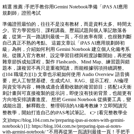
精選
推薦 :手把手教你用Gemini Notebook準備「iPAS AI應用
規劃師」證照考試
準備證照最怕的，往往不是沒有教材，而是資料太多、時間太
少。官方學習指引、課程講義、歷屆試題與個人筆記散落各
處，從第一頁一路讀到最後一頁，不但效率有限，也很難判斷
自己真正不熟的考點。 這篇文章以「iPAS AI應用規劃師初
級」為例，介紹如何利用 Gemini Notebook 建立個人化備考系
統。從匯入官方教材、設定學習目標與程度診斷開始，再把複
雜章節拆成短課程，製作 Flashcards、Mind Map、練習題與錯
題本，讓複習不再只是重複閱讀，而能根據弱項持續調整。
([104 職場力][1]) 文章也示範如何使用 Audio Overview 語音摘
要，把人工智慧基礎、生成式AI、RAG、提示工程、AI倫理
與資安等內容，轉換成適合通勤收聽的複習節目；搭配14天衝
刺計畫與可直接複製的提示詞，即使沒有技術背景，也能更有
方向地安排讀書進度。 想把 Gemini Notebook 從摘要工具，變
成能出題、解釋觀念、整理弱項的AI備考教練？立即閱讀完
整教學，開始打造自己的iPAS考試筆記。 👉 [看完整教學全
文](https://blog.104.com.tw/preparing-ipas-ai-notes-with-gemini-
notebook/) [1]: https://blog.104.com.tw/preparing-ipas-ai-notes-
with-gemini-notebook/ "不用再從第一頁讀到最後一頁！手把手