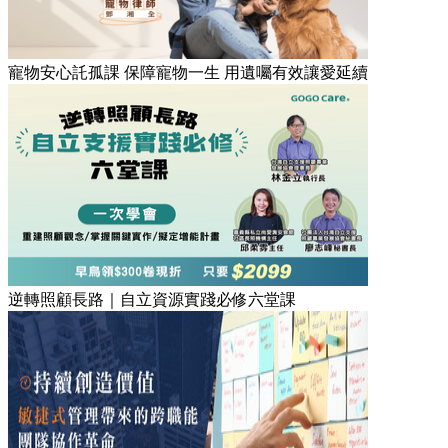
寵物安心託孤課 保障寵物一生 用遺囑有效讓愛延續
逆轉照顧長路｜自立資源實踐必修六堂課