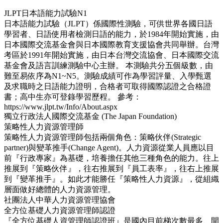
JLPT日本語能力試驗N1
日本語能力試驗（JLPT）係國際性測驗，可供世界各國日語
學習者、日語使用者檢測日語的能力，於1984年開始實施，由
日本國際交流基金會與日本國際教育支援協會共同舉辦。台灣
考區於1991年開始實施，由日本台灣交流協會、日本國際交流
基金會及語言訓練測驗中心主辦。 本測驗共分五個級數，由
難至易依序為N1~N5。測驗成績可作為學習評量、入學甄選
及求職時之日語能力證明，合格者可取得國際認證之合格證
書；高中生亦可登錄學習歷程。 參考：
https://www.jlpt.tw/Info/About.aspx
獨立行政法人國際交流基金 (The Japan Foundation)
策略性人力資源管理師
策略性人力資源管理師包括兩個角色：策略伙伴(Strategic
partner)與變革推手(Change Agent)。人力資源從業人員應以目
前『行政專家』為基礎，培養擔任其他三種角色的能力。往上
推展到『策略伙伴』，往右推展到『員工表率』，往右上推展
到『變革推手』。如此才能勝任『策略性人力資源』，從組織
層面做好總體的人力資源管理。
社團法人中華人力資源管理協會
全方位基礎人力資源管理師認證
『全方位基礎人資管理師認證班』是國內目前梯次數最多、開