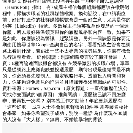
個重點 5. 你在社群媒體上沒有存在感 一項哈里斯民意調查
（Harris Poll）指出，有7成雇主相信每個組織都應該在徵聘過
程中，掃描求職者的社群媒體檔案。換句話說，在申請職位
前，好好打造你的社群媒體帳號會是一個好主意，尤其是你的
領英（LinkedIn）帳號。多數雇主把領英視為你履歷的一個迷
你版，所以最好確保領英跟你的履歷風格和內容一致。如果不
是如此，你應該視為警訊，趕緊調整。另外一個訣竅是你要定
期使用搜尋引擎Google查詢自己的名字，看看招募主管會在網
路上看到什麼，若跳出一些不太專業的搜尋結果，你還有機會
先行調整看看。 延伸閱讀：別讓網路發言毀了職涯發展！人
資：6種言論連面談機會都沒有 在競爭激烈的求職市場，單單
只是從網路上應徵職缺並投遞履歷，期待出現最佳結果是不夠
的，你必須要先發制人、擬定戰略行事。透過投入時間和努
力，你能夠避免常見的陷阱並且增加獲得渴望職缺的可能性。
資料來源：Forbes，Sap.com （原文標題：一直投履歷但沒公
司找你去面試的5個原因） 推薦閱讀： 履歷被已讀不回怎麼
辦，要再投一次嗎？ 別等找工作才動筆！年底更新履歷有
「這些好處」 成功人士不會到處聲張的10件事 常春藤名校社
會學家：如果你希望孩子成功，別說一種話 為什麼現在30歲
的人沒有「大人樣」？無房、不婚族暴增的背後