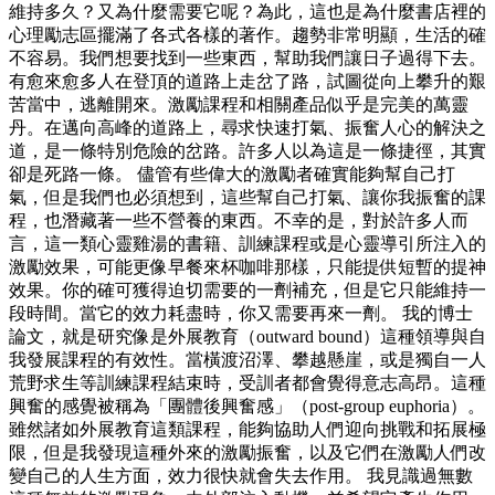
維持多久？又為什麼需要它呢？為此，這也是為什麼書店裡的
心理勵志區擺滿了各式各樣的著作。趨勢非常明顯，生活的確
不容易。我們想要找到一些東西，幫助我們讓日子過得下去。
有愈來愈多人在登頂的道路上走岔了路，試圖從向上攀升的艱
苦當中，逃離開來。激勵課程和相關產品似乎是完美的萬靈
丹。在邁向高峰的道路上，尋求快速打氣、振奮人心的解決之
道，是一條特別危險的岔路。許多人以為這是一條捷徑，其實
卻是死路一條。 儘管有些偉大的激勵者確實能夠幫自己打
氣，但是我們也必須想到，這些幫自己打氣、讓你我振奮的課
程，也潛藏著一些不營養的東西。不幸的是，對於許多人而
言，這一類心靈雞湯的書籍、訓練課程或是心靈導引所注入的
激勵效果，可能更像早餐來杯咖啡那樣，只能提供短暫的提神
效果。你的確可獲得迫切需要的一劑補充，但是它只能維持一
段時間。當它的效力耗盡時，你又需要再來一劑。 我的博士
論文，就是研究像是外展教育（outward bound）這種領導與自
我發展課程的有效性。當橫渡沼澤、攀越懸崖，或是獨自一人
荒野求生等訓練課程結束時，受訓者都會覺得意志高昂。這種
興奮的感覺被稱為「團體後興奮感」（post-group euphoria）。
雖然諸如外展教育這類課程，能夠協助人們迎向挑戰和拓展極
限，但是我發現這種外來的激勵振奮，以及它們在激勵人們改
變自己的人生方面，效力很快就會失去作用。 我見識過無數