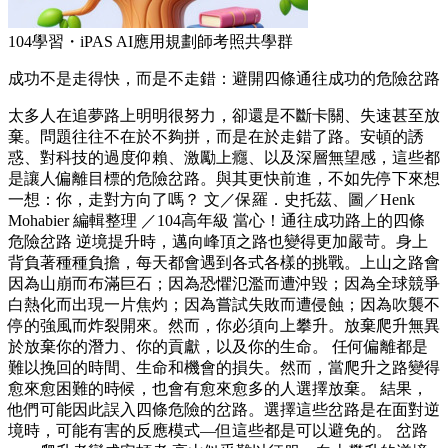
104學習・iPAS AI應用規劃師考照共學群
成功不是走得快，而是不走錯：避開四條通往成功的危險岔路
太多人在追夢路上明明很努力，卻還是不斷卡關、失速甚至放
棄。問題往往不在於不夠拼，而是在於走錯了路。安頓的誘
惑、對科技的過度仰賴、激勵上癮、以及深層無望感，這些都
是讓人偏離目標的危險岔路。與其更快前進，不如先停下來想
一想：你，走對方向了嗎？ 文／保羅．史托茲、圖／Henk
Mohabier 編輯整理 ／104高年級 當心！通往成功路上的四條
危險岔路 逆境提升時，邁向峰頂之路也變得更加嚴苛。身上
背負著種種負擔，每天都會遇到各式各樣的挑戰。上山之路會
因為山崩而布滿巨石；因為恐懼氾濫而遭沖毀；因為全球競爭
白熱化而出現一片焦灼；因為嘗試失敗而遭侵蝕；因為吹襲不
停的強風而炸裂開來。然而，你必須向上攀升。放棄爬升無異
於放棄你的潛力、你的貢獻，以及你的生命。 任何偏離都是
難以挽回的時間、生命和機會的損失。然而，當爬升之路變得
愈來愈困難的時候，也會有愈來愈多的人選擇放棄。 結果，
他們可能因此誤入四條危險的岔路。選擇這些岔路是在面對逆
境時，可能有害的反應模式—但這些都是可以避免的。 岔路