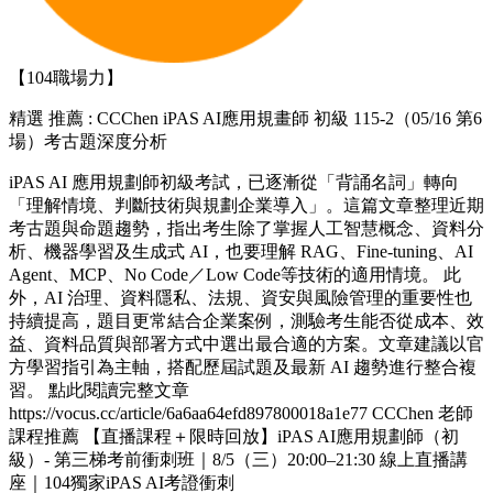
【104職場力】
精選
推薦 : CCChen iPAS AI應用規畫師 初級 115-2（05/16 第6
場）考古題深度分析
iPAS AI 應用規劃師初級考試，已逐漸從「背誦名詞」轉向
「理解情境、判斷技術與規劃企業導入」。這篇文章整理近期
考古題與命題趨勢，指出考生除了掌握人工智慧概念、資料分
析、機器學習及生成式 AI，也要理解 RAG、Fine-tuning、AI
Agent、MCP、No Code／Low Code等技術的適用情境。 此
外，AI 治理、資料隱私、法規、資安與風險管理的重要性也
持續提高，題目更常結合企業案例，測驗考生能否從成本、效
益、資料品質與部署方式中選出最合適的方案。文章建議以官
方學習指引為主軸，搭配歷屆試題及最新 AI 趨勢進行整合複
習。 點此閱讀完整文章
https://vocus.cc/article/6a6aa64efd897800018a1e77 CCChen 老師
課程推薦 【直播課程＋限時回放】iPAS AI應用規劃師（初
級）- 第三梯考前衝刺班｜8/5（三）20:00–21:30 線上直播講
座｜104獨家iPAS AI考證衝刺