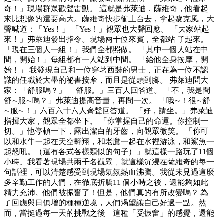
奇！」現場群眾歡聲雷動。 這就是弗萊迪．薩維奇，他看起
來比想像的還要高大。薩維奇快步衝上台去，拿起麥克風，大
聲喊道：「Yes！」 「Yes！」觀眾也大聲回應。 「大家站起
來！」弗萊迪發出指令。現場兩千位來賓，全都站 了起來。
「現在三個人一組！」我們全都照做。 「其中一個人站在中
間，開始！」每組都有一人站到中間。 「給他全身按摩，開
始！」 我發現自己和一位穿著西裝的男士，正在為一位不認
識的任職於大學的祕書按摩，而且是從頭到腳。 弗萊迪問大
家：「舒服嗎？」 「舒服。」三百人回答道。 「不，我是問
舒∼服∼嗎？」弗萊迪提高音量，再問一次。 「哦∼！很∼舒
∼服∼！」六百六十六人齊聲回答道。 「好，請坐。」弗萊迪
指揮大家，觀眾全都坐下。 「你掌握自己的命運。你控制一
切。」他停頓一下，露出潔白的牙齒，向觀眾微笑。 「你可
以和水牛一起在天空翱翔，和老鷹一起在水裡游泳，和鯊魚一
起怒吼。（還有各式各樣類似的句子）」就這樣一路玩了11個
小時。我看著現場共兩千名觀眾，就這樣沉浸在薩維奇的每一
句話裡，可以清楚感受到現場氣氛熱血沸騰。我從未見過這麼
多辛勤工作的人們，在徹底折騰11 個小時之後，還能夠如此
精力充沛。他們被振奮了！但是，他們真的有所改變嗎？ 為
了回應與日俱增的種種逆境，人們渴望讓自己好過一點。然
而，當挺過每一天的挑戰之後，這種「受振奮」的感覺，還能