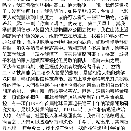
嗎？」我面帶微笑地指向高山。他大聲說：「哦！我們這個樣
子，沒辦法爬山！」我告訴他，如果早點起床，慢慢走，他和
家人就能體驗到山的魔力，或許可以看到一些野生動物。他看
著我，露出一副「你瘋了嗎？」的表情。 第二天早上，當我
準備展開徒步22英里的大提頓國家公園之旅時，我在山路上遇
到該男子和他的家人，他們佇立在步道上。我看到20碼外有一
頭公駝鹿，抬頭挺胸地展示牠那巨大的鹿角。駝鹿慢慢地移動
身軀，消失在清晨的迷霧當中。我和該男子擦肩而過，他轉身
笑著對我說：「現在我懂了，原來是這麼回事！」接著，該男
子和他的家人繼續踩著緩慢但勇敢的腳步，邁向未知之境。
至少在這個時刻，他已經從安頓者蛻變為爬升者了。 岔路
二：科技萬能 第二項令人警覺的趨勢，是從相信人類能夠解
決問題，轉移到相信科技萬能。當向上攀升變得愈來愈具挑戰
性的時候，人們很容易不再相信企圖心的崇高力量和自己解決
問題的能力，進而轉向科技尋求答案。但是，這樣的轉移會帶
來一項危險的損失，那就是我們無法感受到對自己生命的掌
控。有一項自1970年首屆地球日算起長達三十年的環保運動研
究文獻，足以支持我的論點。1971年 時，人們相信透過政治
人物、領導者、社區投入和草根運動等，我們可以拯救環境。
簡言之，人們可以透過堅持和決心，手牽手、站出來，共同拯
救地球。 時至今日，幾乎沒有例外，我們相信環境中罕見的