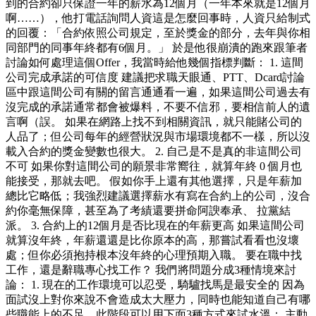
到的合約卻只保證一年的薪水為12個月（一年本來就是12個月
啊……），他打電話詢問人資這是怎麼回事時，人資只給制式
的回覆：「合約依照公司規定，至於獎金的部分，去年與你相
同部門的同事年終都有6個月。」 於是他很崩潰的跑來跟筆者
討論如何處理這個Offer，我當時給他幾個指標判斷： 1. 這間
公司完成承諾的可信度 建議把求職天眼通、PTT、Dcard討論
區中跟這間公司有關的留言通通看一遍，如果這間公司過去有
沒完成的承諾通常都會被爆料，不要不信邪，要相信前人的遺
言啊（誤。 如果在網路上找不到相關資訊，就只能賭公司的
人品了；但公司每年的經營狀況與市場環境都不一樣，所以沒
載入合約的獎金變數也很大。 2. 自己是不是真的非這間公司
不可 如果你對這間公司的願景非常嚮往，就算年終 0 個月也
能接受，那就去吧。 假如你手上還有其他選擇，只是年薪加
總比它略低；我強烈建議選擇薪水有寫在合約上的公司，沒合
約你毫無保障，甚至為了考績還要拼命阿諛奉承、 拉黨結
派。 3. 合約上的12個月是否比現在的年薪更高 如果這間公司
就算沒年終，年薪還還是比你原本的高，那嘗試看看也沒壞
處；但你必須抱持根本沒年終的心理預期入職。 要在職中找
工作，還是辭職專心找工作？ 我們將問題分成3種情境來討
論： 1. 現在的工作環境可以忍受，騎驢找馬是最安全的 因為
面試沒上對你來說不會造成太大壓力，同時也能知道自己有哪
些職能上的不足。此階段可以用下面3種方式來試水溫： 主動