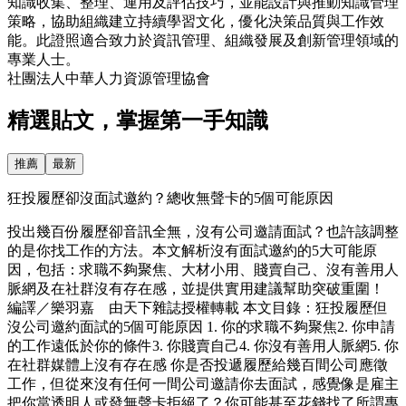
知識收集、整理、運用及評估技巧，並能設計與推動知識管理
策略，協助組織建立持續學習文化，優化決策品質與工作效
能。此證照適合致力於資訊管理、組織發展及創新管理領域的
專業人士。
社團法人中華人力資源管理協會
精選貼文，掌握第一手知識
推薦
最新
狂投履歷卻沒面試邀約？總收無聲卡的5個可能原因
投出幾百份履歷卻音訊全無，沒有公司邀請面試？也許該調整
的是你找工作的方法。本文解析沒有面試邀約的5大可能原
因，包括：求職不夠聚焦、大材小用、賤賣自己、沒有善用人
脈網及在社群沒有存在感，並提供實用建議幫助突破重圍！
編譯／樂羽嘉 由天下雜誌授權轉載 本文目錄：狂投履歷但
沒公司邀約面試的5個可能原因 1. 你的求職不夠聚焦2. 你申請
的工作遠低於你的條件3. 你賤賣自己4. 你沒有善用人脈網5. 你
在社群媒體上沒有存在感 你是否投遞履歷給幾百間公司應徵
工作，但從來沒有任何一間公司邀請你去面試，感覺像是雇主
把你當透明人或發無聲卡拒絕了？你可能甚至花錢找了所謂專