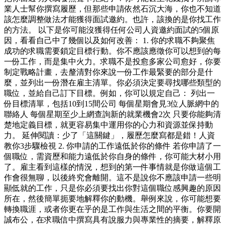
業人士幫你撰寫履歷，但那些申請依然石沉大海，你也不知道
該怎麼調整做法才能獲得面試邀約。也許，該換的是你找工作
的方法。 以下是你可能沒獲得任何公司人資邀約面試的5個原
因，看看自己中了幾個以及如何改善： 1. 你的求職不夠聚焦
成功的求職需要鎖定目標行動。你不應該應徵你可以想到的每
一份工作，而是集中火力。求職不是投愈多家公司愈好，你要
制定戰略計畫，去釐清對你來說一份工作最緊要的部分是什
麼，並列出一份潛在雇主清單。你必須決定要尋找哪些類型的
職位，並給自己訂下目標。例如，你可以規定自己： 列出一
份目標清單，包括10到15間公司 每個星期會見3位人脈網中的
聯絡人 每個星期至少上網查詢新的就業機會2次 只要你能夠清
楚地定義目標，就更容易集中運用你的心力和資源並保持動
力。 延伸閱讀：少了「這關鍵」，履歷怎麼寫都是錯！人資
教你3步驟檢視 2. 你申請的工作遠低於你的條件 若你申請了一
個職位，需資歷和能力遠低於你自身的條件，你可能大材小用
了。雇主看到這樣的情況，想到的第一件事情就是你做這個工
作會很無聊，以後終究會離開。這不是說你不應該申請一些明
顯低就的工作，只是你必須要找出你對這個職位感興趣的原因
所在，然後簡單扼要地解釋你的動機。舉例來說，你可能想要
轉換職涯，或者你更在乎的是工作與生活之間的平衡。你要開
誠布公，在求職信中撰寫具有說服力與專業性的摘要，解釋原