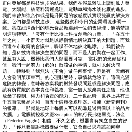
正向發展都是科技進步的結果。我們在報章雜誌上讀到風力發
電、太陽能、核廢料清運處理、電動車和海水淡化廠的進步。
我們未曾加強合作或是提升問題的敏感度以實現雙贏的解決方
案。它們都是科技進步。 這些觀察和今日的企業環境步調一
致。我在紐澤西州的瑪氏食品廠遇到一位銷售經理，他清楚說
明這項轉變。「沒有什麼比得上科技創新的力量。」「在五十
年之內，一小群天才就足以靜悄悄地解決真正的大問題，而我
們還在市政廳的會議中，喋喋不休地彼此咆哮。」我們被告
知，是科技終將解決主要的問題，而不是人們聚在一起工作。
甚至有人說，機器比我們人類還要可靠。 當我們的念頭從相
信「我們一起努力（必須）做該做的事情，就可以解決問
題」，轉移到「我無法（不會）做任何事情，但是有一天總有
人會發明某項東西」的心理狀態時，事情就危險了。這個充滿
危險的轉變，意味著放棄我們對於發現問題或是解決問題，應
該有所貢獻的基本責任和義務。當一個人放棄責任之後，他也
放棄了控制、權力和負責的能力。二十世紀時，世界上共有三
千五百億種晶片和一百五十億種微處理器。根據《新聞週刊》
的報導，「那就是地球上每個人可以配備超過兩個以上的晶片
大腦。」電腦觸控板大廠Synaptics 的執行長弗德里克．法金
（Federico Faggin）相信，不久之後，機器會有獨立自主的智
力，「你只要告訴機器要做什麼，它會自己思考該如何辦