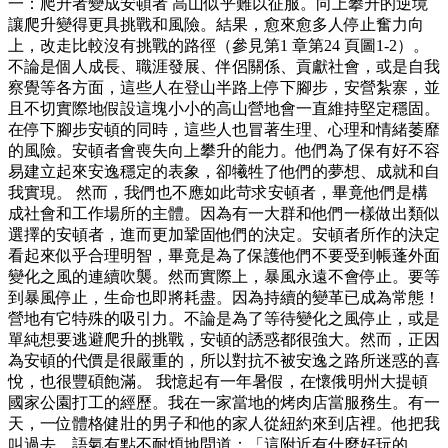
一：爬升者變成安頓者 高山似乎難以征服。向上攀升的逆境
讓爬升變得更具挑戰和風險。結果，愈來愈多人停止奮力向
上，改走比較沒有挑戰的路徑（參見第1 章第24 頁圖1-2）。
不論是個人成長、職涯發展、伴侶關係、貢獻社會，或是自我
察覺等各方面，這些人在登山半路上停下腳步，安營紮寨，並
且不切實際地假設這塊小小的高山營地會一直維持堅定穩固。
在停下腳步安頓的同時，這些人也冒著生理、心理和情緒萎靡
的風險。安頓者會喪失向上攀升的能力。他們為了保有好不容
易建立起來安逸穩定的表象，卻犧牲了他們的夢想、成就和自
我實現。 然而，我們也不應如此苛求安頓者，畢竟他們是構
成社會和工作場所的主體。因為有一大群和他們一樣做出類似
選擇的安頓者，進而更加鞏固他們的決定。安頓者所作的決定
看起來似乎合理明智，畢竟是為了保護他們不要受到帳蓬外面
變化之風的連續吹襲。然而實際上，暴風永遠不會停止。要等
到暴風停止，生命也即將耗盡。因為持續的變革已成為常態！
營地有它特殊的吸引力。不論是為了等待變化之風停止，或是
單純想要逃避爬升的挑戰，安頓的誘惑都很強大。然而，正因
為安頓的代價是很嚴重的，所以對抗不被安逸之路所迷惑的喜
悅，也很豐碩飽滿。 我憶起有一年暑假，在懷俄明州大提頓
國家公園打工的經歷。我在一家當地的烤肉店當服務生。有一
天，一位體格健壯的男子和他的家人從紐約來到店裡。他把我
叫過去，語氣有點不耐煩地問道：「這附近有什麼好玩的