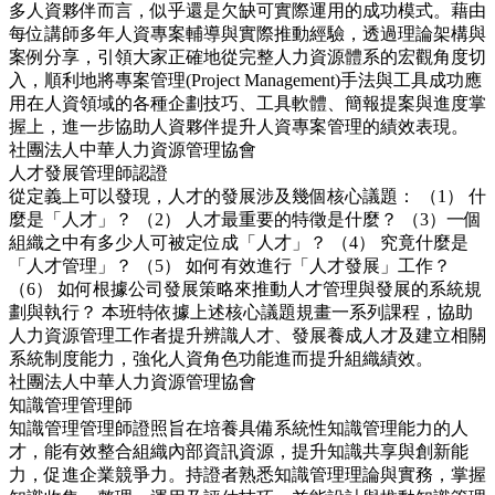
多人資夥伴而言，似乎還是欠缺可實際運用的成功模式。藉由
每位講師多年人資專案輔導與實際推動經驗，透過理論架構與
案例分享，引領大家正確地從完整人力資源體系的宏觀角度切
入，順利地將專案管理(Project Management)手法與工具成功應
用在人資領域的各種企劃技巧、工具軟體、簡報提案與進度掌
握上，進一步協助人資夥伴提升人資專案管理的績效表現。
社團法人中華人力資源管理協會
人才發展管理師認證
從定義上可以發現，人才的發展涉及幾個核心議題： （1） 什
麼是「人才」？ （2） 人才最重要的特徵是什麼？ （3）一個
組織之中有多少人可被定位成「人才」？ （4） 究竟什麼是
「人才管理」？ （5） 如何有效進行「人才發展」工作？
（6） 如何根據公司發展策略來推動人才管理與發展的系統規
劃與執行？ 本班特依據上述核心議題規畫一系列課程，協助
人力資源管理工作者提升辨識人才、發展養成人才及建立相關
系統制度能力，強化人資角色功能進而提升組織績效。
社團法人中華人力資源管理協會
知識管理管理師
知識管理管理師證照旨在培養具備系統性知識管理能力的人
才，能有效整合組織內部資訊資源，提升知識共享與創新能
力，促進企業競爭力。持證者熟悉知識管理理論與實務，掌握