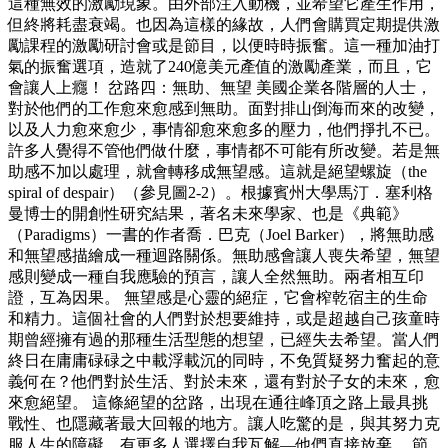
這種無效的激勵現象。由外部注入動機，並希望它產生作用，
但終將耗盡衰竭。也因為這樣的緣故，人們會購買定期提供激
勵課程的激勵研討會或是節目，以便時時振奮。這一種加油打
氣的振奮選項，造就了240億美元產值的激勵產業，而且，它
會讓人上癮！ 岔路四：無助、無望 美國企業各階層的人士，
對於他們的工作愈來愈感到無助。面對排山倒海而來的改變，
以及人力愈來愈少，事情卻愈來愈多的壓力，他們掙扎不已。
許多人覺得不管他們做什麼，事情都不可能有所改變。若是無
助感不加以處理，就會轉移成無望感。這就是絕望螺旋（the
spiral of despair）（參見圖2-2）。根據賓州大學馬汀．塞利格
曼博士的開創性研究結果，著名未來學家、也是《典範》
（Paradigms）一書的作者喬．巴克（Joel Barker），將無助感
和無望感描繪成一種迴路關係。無助感會讓人喪失希望，無望
感則變成一種自我應驗的預言，讓人全然無助。兩者相互印
證，互為因果。 無望感是心靈的絕症，它會榨乾宿主的生命
和精力。這個社會的人們對於想要維持，或是超越自己孩童時
期曾經擁有過的那種生活型態的想望，已經失去希望。當人們
終日在庸庸碌碌之中載浮載沉的同時，不免質疑努力奮起的意
義何在？他們對於生活、對於未來，還有對於子女的未來，愈
來愈絕望。 這條絕望的岔路，出現在通往峰頂之路上最具挑
戰性、也隱藏著最大回報的地方。讓人吃驚的是，與其努力克
服人生的障礙，有更多人選擇自我瓦解—他們直接放棄。 節