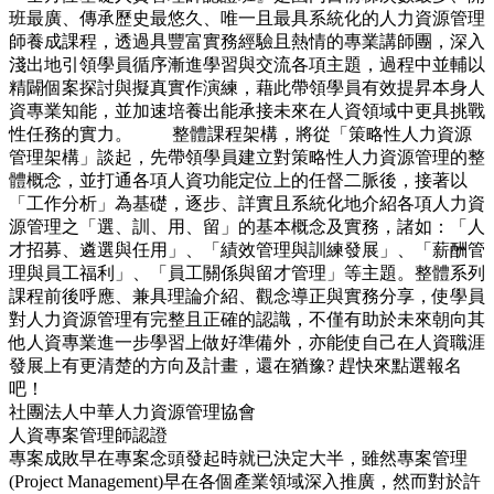
班最廣、傳承歷史最悠久、唯一且最具系統化的人力資源管理
師養成課程，透過具豐富實務經驗且熱情的專業講師團，深入
淺出地引領學員循序漸進學習與交流各項主題，過程中並輔以
精闢個案探討與擬真實作演練，藉此帶領學員有效提昇本身人
資專業知能，並加速培養出能承接未來在人資領域中更具挑戰
性任務的實力。 整體課程架構，將從「策略性人力資源
管理架構」談起，先帶領學員建立對策略性人力資源管理的整
體概念，並打通各項人資功能定位上的任督二脈後，接著以
「工作分析」為基礎，逐步、詳實且系統化地介紹各項人力資
源管理之「選、訓、用、留」的基本概念及實務，諸如：「人
才招募、遴選與任用」、「績效管理與訓練發展」、「薪酬管
理與員工福利」、「員工關係與留才管理」等主題。整體系列
課程前後呼應、兼具理論介紹、觀念導正與實務分享，使學員
對人力資源管理有完整且正確的認識，不僅有助於未來朝向其
他人資專業進一步學習上做好準備外，亦能使自己在人資職涯
發展上有更清楚的方向及計畫，還在猶豫? 趕快來點選報名
吧！
社團法人中華人力資源管理協會
人資專案管理師認證
專案成敗早在專案念頭發起時就已決定大半，雖然專案管理
(Project Management)早在各個產業領域深入推廣，然而對於許