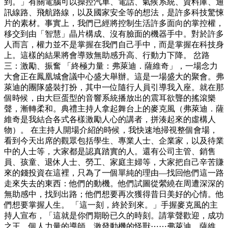
到。」有關電腦可以操控汽車、電話、氣候系統、資料庫、通
訊線路、飛航路線，以及國家安全等的想法，是許多科技驚悚
片的素材。事實上，我們已經將控制生活許多面向的掌控權，
移交到由「智慧」晶片構成、沒有臉面的機器手中。對於許多
人而言，權力並不是掌握在我們自己手中，而是掌握在科技身
上。這樣的結果將會導致無助感升高、行動力下降。 岔路
三：激勵、振奮 「終極力量：弗萊迪．薩維奇」，一場念力
大會正在鳳凰城會議中心盛大舉辦。這是一場盛大的聚會。弗
萊迪的團隊盛裝打扮，其中一位隨行人員引導我入座。就在那
個時候，由大巨蛋型的音響系統播放出的震耳欲聾的搖滾樂
聲，漸轉柔和。典禮主持人拿起舞台上的麥克風（弗萊迪．薩
維奇是我結合各式各樣激勵人心的講者，拼湊起來的虛構人
物）。 在主持人開場介紹的時候，我快速地掃視整個會場，
看到今天出席的觀眾包括學生、專業人士、企業家，以及待業
中的人士等，大家都是認真踏實的人。還有公司主管、銷售
員、孩童、退休人士、勞工、家庭主婦等，大家把自己辛苦賺
來的錢投資在這裡，只為了一個單純的理由—找回他們這一路
走來失去的東西：他們的動機。他們試圖從縈繞在周遭深深的
無助感中，找到出路；他們想要再次獲得昔日美好的心情。他
們想要掌握人生。 「這一刻，終於到來。」手握麥克風的主
持人宣布，「這就是你們期盼已久的時刻。請掌聲歡迎，成功
之王、個人力量的導師、激發動機的怪獸⋯⋯弗萊迪．薩維