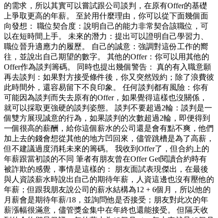
的需求，所以其實可以嘗試跟公司談判，在原有Offer的基礎
上爭取更高的年薪。 至於用什麼理由，你可以從下面幾個面
向發想： 職位契合度：說明自己的能力非常契合該職位，可
以在短時間上手。 未來的潛力：提出可以證明自己學習力、
職位晉升適應力的履歷。 自己的誠意：強調對這份工作的嚮
往，並說出自己期望的數字。 其他的Offer：你可以用其他的
Offer作為談判籌碼。 同時也提出幾個警告： 真的有入職意願
再去談判：如果對方接受條件後，你又突然毀約；除了浪費彼
此時間外，還容易留下不良印象。 任何談判都有風險：你有
可能因為談判而失去原有的Offer，如果覺得這樣也沒關係，
就可以採取更強硬的談判姿態。 談判不要超過2輪：談判是一
個雙方展現誠意的行為，如果談判的次數超過2輪，即便得到
一個很高的薪酬，給你這個薪水的公司還是會有點不爽，他們
加上去的錢會想從其他的地方凹回來，儘管跳槽是為了高薪，
但不建議過度消耗未來的籌碼。 我收到Offer了，但合約上的
年薪跟當初談的不同 筆者有朋友曾在Offer Get閱讀合約時有
被詐欺的感覺，事情是這樣的： 朋友面試表現傑出，在最後
與人資談薪水時說出自己的期待年薪，人資這邊也沒有壓他的
年薪；但跟我朋友說公司的薪水結構為12 + 6個月，所以他的
月薪會是期待年薪/18，並詢問他是否接受；朋友對此次的年
薪漲幅很滿意，儘管獎金集中在年終也還能接受。 但隔天收