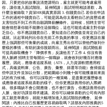
因。只要把你的故事說清楚講明白，雇主就更可能考慮雇用
你，讓你進入面試階段。 延伸閱讀：面試明明相談甚歡，為
什麼沒被錄取？資深HR揭真實原因 3. 你賤賣自己 若你在申請
工作的過程中賤賣自己，可能是因為你太看輕自己的資歷或者
太害怕找不到工作而自願調降薪酬條件。這時候，招聘主管可
能會猜想著你能不能勝任這個職位，這也可能造成雇主對你缺
乏信心。你不應該賤賣自己，要知道自己的價值並肯定自己的
成就。比起單純列出你在先前工作負責的事項，你更應該在履
歷上強調那些可衡量的成就，向雇主秀出你可以替他們做到什
麼樣的事情，有助於讓你脫穎而出。 延伸閱讀：面試開低薪
可提高錄取機會？「降價求售」反讓他丟了工作 4. 你沒有善
用人脈網 招聘主管每開出一個職缺，就會收到好幾百封應徵
履歷。因此，應徵者追蹤系統（ATS，人力資源軟體應用程
式，具備資料庫、公告、廣告、彙整、篩選等功能）會掃描這
些申請文件並加以分類，把範圍縮小到幾十個可能獲邀前來面
試的有力候補。 你可以採取的一種策略，是盡量把履歷修改
成應徵者追蹤系統喜歡的樣子。但你更應該善用你的人際網
絡。很多職缺不會公開應徵，也不會打廣告，你應該善用你的
人脈，做好功課並尋求建議。若你可以確保喜歡的公司有內部
員工願意舉薦你，就能大幅增加進入面試階段的機會。 延伸
閱讀：內推比自己投履歷更容易錄取嗎？請朋友內部推薦的5