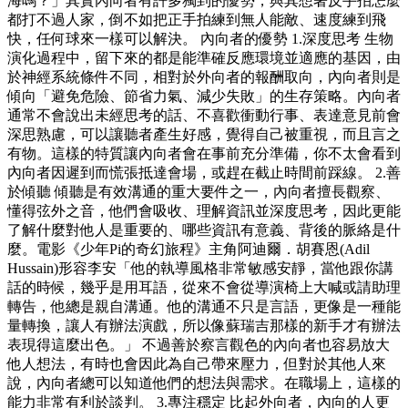
海嗎？」其實內向者有許多獨到的優勢，與其想著反手拍怎麼
都打不過人家，倒不如把正手拍練到無人能敵、速度練到飛
快，任何球來一樣可以解決。 內向者的優勢 1.深度思考 生物
演化過程中，留下來的都是能準確反應環境並適應的基因，由
於神經系統條件不同，相對於外向者的報酬取向，內向者則是
傾向「避免危險、節省力氣、減少失敗」的生存策略。內向者
通常不會說出未經思考的話、不喜歡衝動行事、表達意見前會
深思熟慮，可以讓聽者產生好感，覺得自己被重視，而且言之
有物。這樣的特質讓內向者會在事前充分準備，你不太會看到
內向者因遲到而慌張抵達會場，或趕在截止時間前踩線。 2.善
於傾聽 傾聽是有效溝通的重大要件之一，內向者擅長觀察、
懂得弦外之音，他們會吸收、理解資訊並深度思考，因此更能
了解什麼對他人是重要的、哪些資訊有意義、背後的脈絡是什
麼。電影《少年Pi的奇幻旅程》主角阿迪爾．胡賽恩(Adil
Hussain)形容李安「他的執導風格非常敏感安靜，當他跟你講
話的時候，幾乎是用耳語，從來不會從導演椅上大喊或請助理
轉告，他總是親自溝通。他的溝通不只是言語，更像是一種能
量轉換，讓人有辦法演戲，所以像蘇瑞吉那樣的新手才有辦法
表現得這麼出色。」 不過善於察言觀色的內向者也容易放大
他人想法，有時也會因此為自己帶來壓力，但對於其他人來
說，內向者總可以知道他們的想法與需求。在職場上，這樣的
能力非常有利於談判。 3.專注穩定 比起外向者，內向的人更