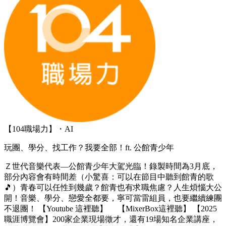
【104職場力】・AI
玩團、學分、找工作？我要全部！ft. 公館青少年
Ｚ世代音樂代表—公館青少年大駕光臨！錄製時間為3月底，
部分內容會有時間差（小驚喜：可以在節目中聽到館青的歌
🎵）青春可以任性到幾歲？館青也有求職焦慮？人生煩惱大公
開！音樂、學分、戀愛全都要，寧可當雷組員，也要繼續練團
不退團！ 【Youtube 這裡聽】 【MixerBox這裡聽】 【2025
職涯博覽會】200家企業現場徵才，還有19場知名企業講座，