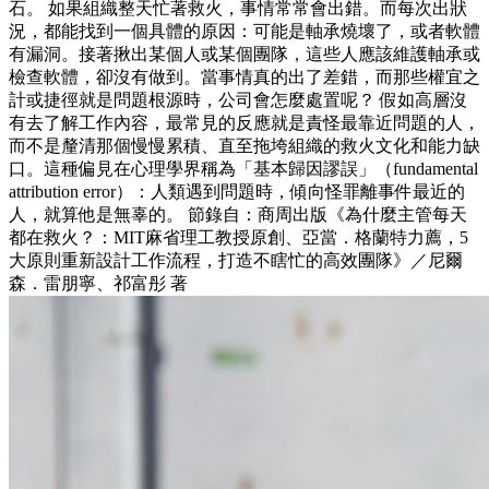
石。 如果組織整天忙著救火，事情常常會出錯。而每次出狀
況，都能找到一個具體的原因：可能是軸承燒壞了，或者軟體
有漏洞。接著揪出某個人或某個團隊，這些人應該維護軸承或
檢查軟體，卻沒有做到。當事情真的出了差錯，而那些權宜之
計或捷徑就是問題根源時，公司會怎麼處置呢？ 假如高層沒
有去了解工作內容，最常見的反應就是責怪最靠近問題的人，
而不是釐清那個慢慢累積、直至拖垮組織的救火文化和能力缺
口。這種偏見在心理學界稱為「基本歸因謬誤」（fundamental
attribution error）：人類遇到問題時，傾向怪罪離事件最近的
人，就算他是無辜的。 節錄自：商周出版《為什麼主管每天
都在救火？：MIT麻省理工教授原創、亞當．格蘭特力薦，5
大原則重新設計工作流程，打造不瞎忙的高效團隊》／尼爾
森．雷朋寧、祁富彤 著