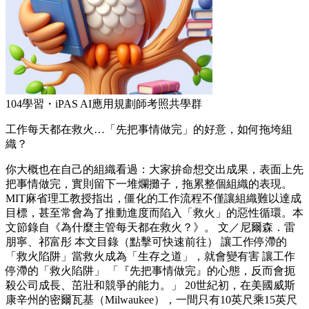
104學習・iPAS AI應用規劃師考照共學群
工作每天都在救火…「先把事情做完」的好意，如何拖垮組
織？
你大概也在自己的組織看過：大家拚命想交出成果，表面上先
把事情做完，實則留下一堆爛攤子，拖累整個組織的表現。
MIT麻省理工教授指出，僵化的工作流程不僅讓組織難以達成
目標，甚至常會為了推動進度而陷入「救火」的惡性循環。本
文節錄自《為什麼主管每天都在救火？》。 文／尼爾森．雷
朋寧、祁富彤 本文目錄（點擊可快速前往） 讓工作停滯的
「救火陷阱」當救火成為「生存之道」，就會變有害 讓工作
停滯的「救火陷阱」 「『先把事情做完』的心態，反而會扼
殺公司成長、茁壯和競爭的能力。」 20世紀初，在美國威斯
康辛州的密爾瓦基（Milwaukee），一間只有10英尺乘15英尺