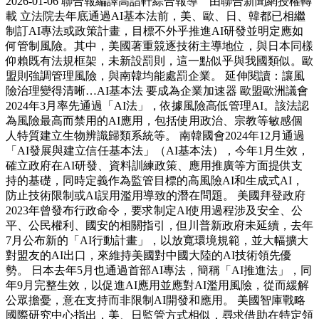
2026-01-06 聯合報編譯高詣軒綜合報導 由聯合新聞網授權轉
載 立法院去年底通過AI基本法前，美、歐、日、韓都已相繼
制訂AI專法或政策計畫，目標不外乎推進AI研發並明定應如
何管制風險。其中，美國著重競逐技術主導地位，與日本同樣
仰賴既有法規框架，未新設罰則，這一點似乎與我國類似。歐
盟則強調管理風險，與南韓均能處罰企業。 延伸閱讀：讓風
險治理變得清晰…AI基本法 要成為企業加速器 歐盟歐洲議會
2024年3月率先通過「AI法」，依據風險高低管理AI。該法認
為風險最高而禁用的AI應用，包括使用政治、宗教等敏感個
人特質建立生物辨識歸類系統等。 南韓國會2024年12月通過
「AI發展與建立信任基本法」（AI基本法），今年1月生效，
確立政府在AI研發、資料訓練政策、應用推廣等方面提供支
持的基礎，同時定義作為監管目標的高風險AI和生成式AI，
防止技術限制或AI誤用濫用導致的潛在問題。 美國拜登政府
2023年曾發布行政命令，要求制定AI使用過程涉及安全、公
平、公民權利、國安的相關指引，但川普新政府未延續，去年
7月公布新的「AI行動計畫」，以放寬環境規範，並大幅擴大
對盟友的AI出口，來維持美國對中國大陸的AI技術領先優
勢。 日本去年5月也通過首部AI專法，簡稱「AI推進法」，同
年9月完整生效，以促進AI應用並應對AI濫用風險，從而緩解
公眾擔憂，意在支持而非限制AI開發和應用。 美國智庫戰略
國際研究中心指出，美、日監管方式相似，尋求借助在特定領