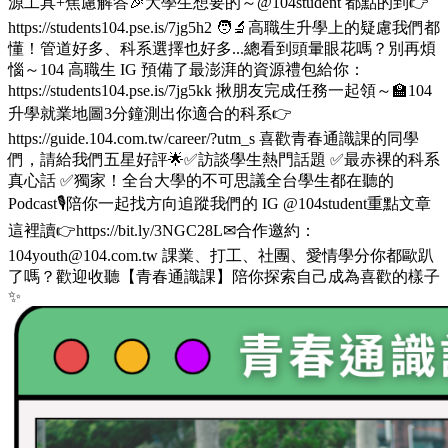
源工具+焦慮解答🎉大學生想要的～@104student 都點的到👉
https://students104.pse.is/7jg5h2 🧑‍🔬高職生升學上的疑慮我們都
懂！管道好多、科系選擇也好多...總看到頭暈眼花嗎？別再煩
惱～104 高職生 IG 預備了最澎湃的資源禮包給你：
https://students104.pse.is/7jg5kk 揪朋友完成任務一起領～🏫104
升學就業地圖3分鐘測出你適合的科系👉
https://guide.104.com.tw/career/?utm_s 喜歡青春通識課的同學
們，請給我們五星好評🌟✅訪談學生熱門話題 ✅最赤裸的科系
真心話 ✅獨家！全台大學的不可思議全台學生都在聽的
Podcast🎙️陪你一起找方向追蹤我們的 IG @104student重點文章
這裡讀👉https://bit.ly/3NGC28L✉合作邀約：
104youth@104.com.tw 課業、打工、社團、愛情學分你都歐趴
了嗎？歡迎收聽【青春通識課】陪你探索自己成為喜歡的樣子
✨