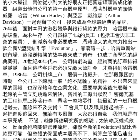
的小木屋裡，兩位從小到大的好朋友正把蕃茄罐頭當成化油
器，組裝出他們公司的第一台機車原型。憑著對機車的熱情，
威廉．哈雷（William Harley）與亞瑟．戴維森（Arthur
Davidson）一起創辦了公司，後來成為全球最經典的品牌。
76年後，面對本田的激烈競爭與銀行貸款的壓力，哈雷機車差
點破產。為求生存，公司裁掉了4成的員工（包括工會與非工
會的職員）、刪減所有非必要成本，憑藉強大的意志力推出一
款全新V型雙缸引擎「Evolution」。靠著這一步，哈雷重新站
穩市場。這段逆轉勝的故事後來成了傳奇，也成了商學院的經
典案例。20世紀80年代末，公司轉虧為盈，經銷商的訂單排得
滿滿滿，而且這些客戶都必須先繳大筆訂金，才買得到哈雷機
車。1986年，公司掛牌上市，股價一路飆升。 在那段艱困的
時期，全公司上下練就一股「絕不認輸」的精神，不只帶來豐
厚的回報，也深深烙印在企業文化。重要專案落後怎麼辦？
老練的主管立刻跳進來解決。賓州的工廠出狀況？ 密爾瓦基
的工程師馬上拎著行李，帶著一整箱零件，搭最近的一班飛機
趕過去。產線來不及交貨？ 工會員工以及職員捲起袖子，一
起把進度追回來。無論有多艱難，大家都很自豪：我們就是有
本事完成！ 不過，就像博德研究所的經驗，太依賴英雄式救
火，反而會拖垮關鍵營運流程。雖然全新的Evolution引擎比舊
款更可靠，但整體的保固成本居高不下。就算主管能迅速出