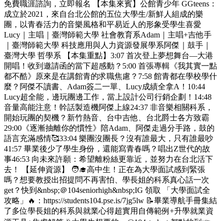
免費職涯諮詢，立即報名 【本集來賓】公館青少年 GGteens：
成立於2021，來自台北公館的五位大學生/新鮮人組成的樂
團，以青春活力的音樂風格和平易近人的形象受學生喜愛
Lucy｜主唱｜臺灣師範大學 社會教育系Adam｜主唱+吉他手
｜臺灣師範大學 科技應用與人力資源發展學系阿傑｜鼓手｜
臺灣大學 哲學系 【本集重點】3:07 首次登上夢想舞台—大港
開唱！收到邀請函的當下超感動？5:00 首張專輯《我其實一點
都不酷》原來是在講館青的求職焦慮？7:58 館青都在學校學什
麼？阿傑不讀書、Adam簽二一單、Lucy成績全拿A！10:44
Lucy超全能，邊玩團邊工作，當上設計公司行銷企劃！14:48
音量高能注意！幹話製造機阿傑上線24:37 非音樂相關科系，
開始玩團的契機？新竹熱音、台中吉他、台北爵士各方致霸
29:00《逐漸抽離你的慣性》陪Adam、阿傑走過分手路，鼓的
語言充滿感情🥰33:04 樂團沒團長？沒有誰最大，只有誰最吵
41:57 畢業後少了學生身份，還能寫青春嗎？唱出Z世代的故
事46:53 向未來許願：希望離粉絲更靠近，並努力在台北活下
去！ 【延伸資源】 🧑‍🎓高中生！正在為大學面試感到緊張
嗎？想要教授出招提問不再害怕、學長姐的科系真心話一次
get？快到&nbsp;＠104seniorhigh&nbsp;IG 領取 「大學面試全
攻略」🔥：https://students104.pse.is/7jg5lw 📝畢業導航手冊集結
了多位學長姐的科系與就業心得超實用自傳範例+升學就業資