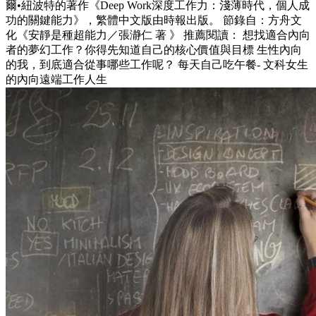
爾•紐波特的著作《Deep Work深度工作力：淺薄時代，個人成
功的關鍵能力》，繁體中文版由時報出版。 節錄自：方舟文
化《安靜是種超能力／張瀞仁 著 》 推薦閱讀： 想找適合內向
者的夢幻工作？你得先知道自己的核心價值與目標 生性內向
的我，到底適合從事哪些工作呢？ 每天自己吃午餐- 文科女生
的內向遠端工作人生