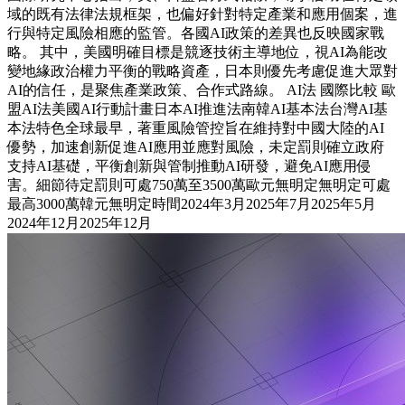
域的既有法律法規框架，也偏好針對特定產業和應用個案，進
行與特定風險相應的監管。各國AI政策的差異也反映國家戰
略。 其中，美國明確目標是競逐技術主導地位，視AI為能改
變地緣政治權力平衡的戰略資產，日本則優先考慮促進大眾對
AI的信任，是聚焦產業政策、合作式路線。 AI法 國際比較 歐
盟AI法美國AI行動計畫日本AI推進法南韓AI基本法台灣AI基
本法特色全球最早，著重風險管控旨在維持對中國大陸的AI
優勢，加速創新促進AI應用並應對風險，未定罰則確立政府
支持AI基礎，平衡創新與管制推動AI研發，避免AI應用侵
害。細節待定罰則可處750萬至3500萬歐元無明定無明定可處
最高3000萬韓元無明定時間2024年3月2025年7月2025年5月
2024年12月2025年12月