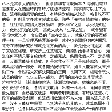
己不是當事人的情況），但事情哪有這麼簡單？ 每個組織都
需要有人在關鍵時刻暫時打破標準流程，讓事情可以往下推
動。這種臨機應變的做法，有時候對組織來說是一帖非吃不可
的藥，但劑量太多就會變成毒藥。那些「先把事情做完」的好
意，往往讓組織陷入惡性循環：搬出權宜之計、承受績效壓
力、做出短視的決策。 當救火成為「生存之道」，就會變有
害 你大概也有一套自己的「生存之道」。就像哈雷的專案經
理一樣，一旦管理系統逐漸失靈，就必須另闢蹊徑解決問題。
道奇在博德研究所裡就是這方面的高手，於是她受到提拔，成
了實驗室經理。研究所主任艾瑞克．蘭德對她非常有信心，知
道任何事情只要交給她就一定能完成。偶爾救個火不一定是壞
事，反而還能提升績效。但是當救火不再只是臨時應急，而是
成為流程的一部分，就會開始變得有害。如果只能靠救火來推
動工作，會壓縮大家解決問題的空間，長期下來，組織會喪失
成長的機會，也失去防火能力。 所謂的生存之道其實就是一
堆權宜之計：該訓練卻跳過、該測試卻省略、數據忽略不看、
分析做得很倉促、會議直接取消、出差一延再延、逼同事調整
優先順序、自己熬夜硬撐、即興發明新捷徑。有時候這些小手
段真的能激發創新，但這些招數通常不為人知，因為這只是求
生，沒有人能從中學習，也無法分享給其他人。就算偶爾有什
麼妙招，也會因為沒寫進日常流程而在最後淪為合作的絆腳