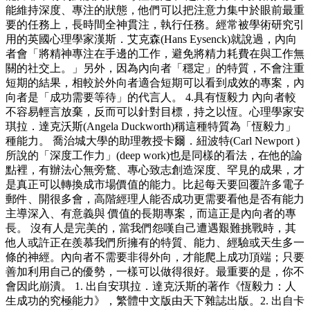
能維持深度、專注的狀態，他們可以把注意力集中於眼前最重
要的任務上，長時間全神貫注，執行任務。經常被學術研究引
用的英國心理學家漢斯．艾克森(Hans Eysenck)就說過，內向
者會「將精神專注在手邊的工作，避免將精力耗費在與工作無
關的社交上。」另外，因為內向者「穩定」的特質，不會注重
短期的結果，相較於外向者適合短期可以看到成效的專案，內
向者是「成功需要等待」的代言人。 4.具有恆毅力 內向者較
不容易輕言放棄，反而可以針對目標，持之以恆。心理學家安
琪拉．達克沃斯(Angela Duckworth)稱這種特質為「恆毅力」
種能力。 喬治城大學的助理教授卡爾．紐波特(Carl Newport )
所說的「深度工作力」(deep work)也是同樣的看法，在他的論
點裡，有辦法心無旁鶩、專心致志創造深度、罕見的成果，才
是真正可以轉換成市場價值的能力。比起每天要回覆許多電子
郵件、開很多會，高階經理人能否成功更需要看他是否有能力
主導深入、有意義與 價值的長期專案，而這正是內向者的專
長。 沒有人是完美的，當我們怨嘆自己遭遇艱難挑戰時，其
他人或許正在羨慕我們所擁有的特質、能力、經驗或天生多一
條的神經。內向者不需要非得外向，才能爬上成功頂端；只要
善加利用自己的優勢，一樣可以做得很好。最重要的是，你不
會因此崩潰。 1. 出自安琪拉．達克沃斯的著作《恆毅力：人
生成功的究極能力》，繁體中文版由天下雜誌出版。2. 出自卡