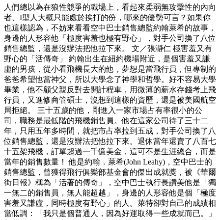
人們總以為在狼性競爭的職場上，看起來柔弱無攻擊性的內向
者、I型人大概只能處於挨打的份，哪來的優勢可言？如果你
也這樣認為，不妨來看看空中巴士銷售總監約翰萊希的故事，
身邊的人形容他「極度害羞也極有野心」，對手公司換了八位
銷售總監，還是沒辦法把他拉下來。 文／張瀞仁 極害羞又有
野心的「活傳奇」 約翰出生在紐約機場附近，是個害羞又謙
虛的男孩，從小看飛機長大的他，夢想是當飛行員，但專制的
爸爸希望他當神父，所以大學念了神學和哲學。好不容易大學
畢業，他不顧父親反對去開計程車，用微薄的薪水存錢考上飛
行員，又進修商管碩士，沒想到這樣的資歷，還是被美國航空
局拒絕。 三十五歲的他，剛進入一家市場占有率很小的公
司，職務是最低階的飛機銷售員。他在這家公司待了三十二
年，只用五年多時間，就把市占率拉到五成，對手公司換了八
位銷售總監，還是沒辦法把他拉下來。退休當年還賣了八百七
十五架飛機，訂單超過一千億美金，這可不是生涯總合，而是
當年的銷售數量！ 他是約翰．萊希(John Leahy)，空中巴士的
銷售總監，曾獲得飛行俱樂部基金會的傑出成就獎，被《華爾
街日報》稱為「活著的傳奇」，空中巴士執行長讚美他是「獨
一無二的銷售員，無人能超越」，身邊的人形容他是個「極度
害羞又謙虛，同時極度有野心」的人。萊特卻對自己的成績相
當低調：「我只是個普通人，因為好運取得一些成就而已。」