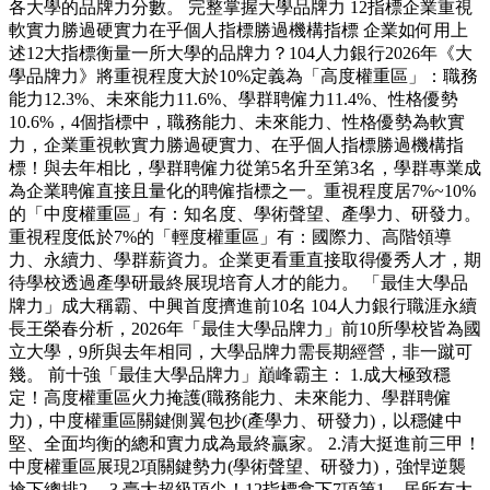
各大學的品牌力分數。 完整掌握大學品牌力 12指標企業重視
軟實力勝過硬實力在乎個人指標勝過機構指標 企業如何用上
述12大指標衡量一所大學的品牌力？104人力銀行2026年《大
學品牌力》將重視程度大於10%定義為「高度權重區」：職務
能力12.3%、未來能力11.6%、學群聘僱力11.4%、性格優勢
10.6%，4個指標中，職務能力、未來能力、性格優勢為軟實
力，企業重視軟實力勝過硬實力、在乎個人指標勝過機構指
標！與去年相比，學群聘僱力從第5名升至第3名，學群專業成
為企業聘僱直接且量化的聘僱指標之一。重視程度居7%~10%
的「中度權重區」有：知名度、學術聲望、產學力、研發力。
重視程度低於7%的「輕度權重區」有：國際力、高階領導
力、永續力、學群薪資力。企業更看重直接取得優秀人才，期
待學校透過產學研最終展現培育人才的能力。 「最佳大學品
牌力」成大稱霸、中興首度擠進前10名 104人力銀行職涯永續
長王榮春分析，2026年「最佳大學品牌力」前10所學校皆為國
立大學，9所與去年相同，大學品牌力需長期經營，非一蹴可
幾。 前十強「最佳大學品牌力」巔峰霸主： 1.成大極致穩
定！高度權重區火力掩護(職務能力、未來能力、學群聘僱
力)，中度權重區關鍵側翼包抄(產學力、研發力)，以穩健中
堅、全面均衡的總和實力成為最終贏家。 2.清大挺進前三甲！
中度權重區展現2項關鍵勢力(學術聲望、研發力)，強悍逆襲
搶下總排2。 3.臺大超級頂尖！12指標拿下7項第1，居所有大