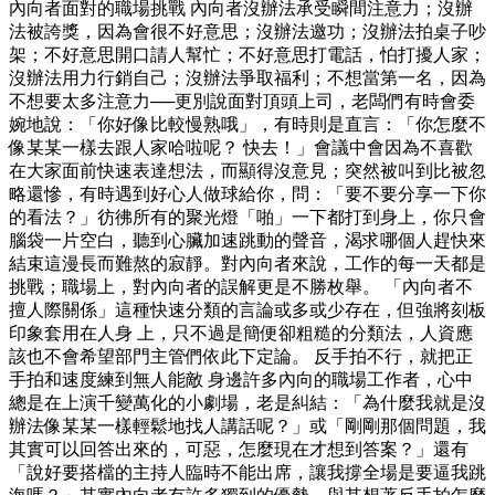
內向者面對的職場挑戰 內向者沒辦法承受瞬間注意力；沒辦
法被誇獎，因為會很不好意思；沒辦法邀功；沒辦法拍桌子吵
架；不好意思開口請人幫忙；不好意思打電話，怕打擾人家；
沒辦法用力行銷自己；沒辦法爭取福利；不想當第一名，因為
不想要太多注意力──更別說面對頂頭上司，老闆們有時會委
婉地說：「你好像比較慢熟哦」，有時則是直言：「你怎麼不
像某某一樣去跟人家哈啦呢？ 快去！」會議中會因為不喜歡
在大家面前快速表達想法，而顯得沒意見；突然被叫到比被忽
略還慘，有時遇到好心人做球給你，問：「要不要分享一下你
的看法？」彷彿所有的聚光燈「啪」一下都打到身上，你只會
腦袋一片空白，聽到心臟加速跳動的聲音，渴求哪個人趕快來
結束這漫長而難熬的寂靜。對內向者來說，工作的每一天都是
挑戰；職場上，對內向者的誤解更是不勝枚舉。 「內向者不
擅人際關係」這種快速分類的言論或多或少存在，但強將刻板
印象套用在人身 上，只不過是簡便卻粗糙的分類法，人資應
該也不會希望部門主管們依此下定論。 反手拍不行，就把正
手拍和速度練到無人能敵 身邊許多內向的職場工作者，心中
總是在上演千變萬化的小劇場，老是糾結：「為什麼我就是沒
辦法像某某一樣輕鬆地找人講話呢？」或「剛剛那個問題，我
其實可以回答出來的，可惡，怎麼現在才想到答案？」還有
「說好要搭檔的主持人臨時不能出席，讓我撐全場是要逼我跳