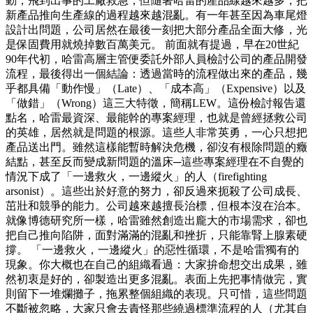
動，飛到出事的工廠救急，但隨著哈雷的產品線越來越多，把
新產品推向生產線的過程越來越混亂。有一年甚至因為車尾燈
設計出問題，公司居然在最後一刻把大部分產品全面大修，光
是保固費用就燒掉數百萬美元。 前面就有提過，早在20世紀
90年代初，哈雷高層主管便委託外部人員檢討公司的產品開發
流程，最後得出一個結論：透過當時的流程做出來的產品，幾
乎都具備「動作慢」（Late）、「成本高」（Expensive）以及
「做錯」（Wrong）這三大特徵，簡稱LEW。這份檢討報告還
點名，哈雷最資深、最能幹的專案經理，也就是曾經拯救公司
的英雄，居然就是問題的根源。這些人非常英勇，一心只想把
產品送出門。雖然這樣能暫時解決危機，卻沒有根除問題的癥
結點，甚至反而變成新問題的溫床─這些專案經理在不自覺的
情況下成了「一邊救火，一邊縱火」的人（firefighting
arsonist）。這些出於好意的努力，卻反過來扼殺了公司成長、
茁壯和競爭的能力。公司越來越擅長治標，但根本沒在治本。
就像博德研究所一樣，哈雷雖然創造出龐大的市場需求，卻也
把自己推向陷阱，面對滿滿的混亂和挫折，只能靠腎上腺素硬
撐。 「一邊救火，一邊縱火」的惡性循環，不是哈雷獨有的
現象。你大概也在自己的組織看過：大家拚命想交出成果，雖
然初衷是好的，卻製造出更多混亂。表面上先把事情做完，實
則留下一堆爛攤子，拖累整個組織的表現。只可惜，這些問題
不斷被忽略，大家只會去責怪那些繞過標準流程的人（尤其自