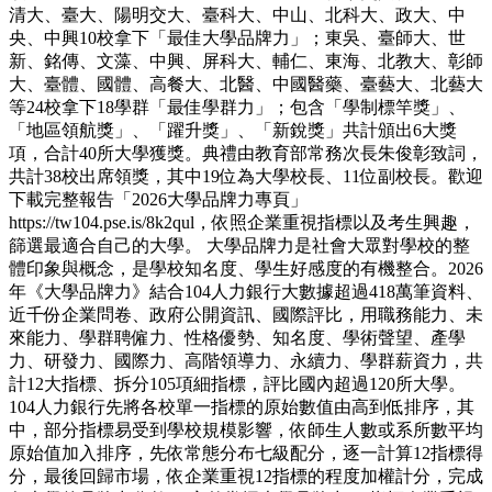
清大、臺大、陽明交大、臺科大、中山、北科大、政大、中
央、中興10校拿下「最佳大學品牌力」；東吳、臺師大、世
新、銘傳、文藻、中興、屏科大、輔仁、東海、北教大、彰師
大、臺體、國體、高餐大、北醫、中國醫藥、臺藝大、北藝大
等24校拿下18學群「最佳學群力」；包含「學制標竿獎」、
「地區領航獎」、「躍升獎」、「新銳獎」共計頒出6大獎
項，合計40所大學獲獎。典禮由教育部常務次長朱俊彰致詞，
共計38校出席領獎，其中19位為大學校長、11位副校長。歡迎
下載完整報告「2026大學品牌力專頁」
https://tw104.pse.is/8k2qul，依照企業重視指標以及考生興趣，
篩選最適合自己的大學。 大學品牌力是社會大眾對學校的整
體印象與概念，是學校知名度、學生好感度的有機整合。2026
年《大學品牌力》結合104人力銀行大數據超過418萬筆資料、
近千份企業問卷、政府公開資訊、國際評比，用職務能力、未
來能力、學群聘僱力、性格優勢、知名度、學術聲望、產學
力、研發力、國際力、高階領導力、永續力、學群薪資力，共
計12大指標、拆分105項細指標，評比國內超過120所大學。
104人力銀行先將各校單一指標的原始數值由高到低排序，其
中，部分指標易受到學校規模影響，依師生人數或系所數平均
原始值加入排序，先依常態分布七級配分，逐一計算12指標得
分，最後回歸市場，依企業重視12指標的程度加權計分，完成