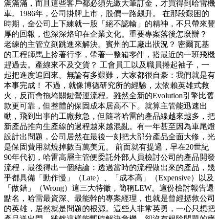
滿滿滿，而且這些客戶都必須先繳大筆訂金，才買得到哈雷機
車。1986年，公司掛牌上市，股價一路飆升。 在那段艱困的
時期，全公司上下練就一股「絕不認輸」的精神，不只帶來豐
厚的回報，也深深烙印在企業文化。重要專案落後怎麼辦？
老練的主管立刻跳進來解決。賓州的工廠出狀況？ 密爾瓦基
的工程師馬上拎著行李，帶著一整箱零件，搭最近的一班飛機
趕過去。產線來不及交貨？ 工會員工以及職員捲起袖子，一
起把進度追回來。無論有多艱難，大家都很自豪：我們就是有
本事完成！ 不過，就像博德研究所的經驗，太依賴英雄式救
火，反而會拖垮關鍵營運流程。雖然全新的Evolution引擎比舊
款更可靠，但整體的保固成本居高不下。就算主管能迅速出
動，飛到出事的工廠救急，但隨著哈雷的產品線越來越多，把
新產品推向生產線的過程越來越混亂。有一年甚至因為車尾燈
設計出問題，公司居然在最後一刻把大部分產品全面大修，光
是保固費用就燒掉數百萬美元。 前面就有提過，早在20世紀
90年代初，哈雷高層主管便委託外部人員檢討公司的產品開發
流程，最後得出一個結論：透過當時的流程做出來的產品，幾
乎都具備「動作慢」（Late）、「成本高」（Expensive）以及
「做錯」（Wrong）這三大特徵，簡稱LEW。這份檢討報告還
點名，哈雷最資深、最能幹的專案經理，也就是曾經拯救公司
的英雄，居然就是問題的根源。這些人非常英勇，一心只想把
產品送出門。雖然這樣能暫時解決危機，卻沒有根除問題的癥