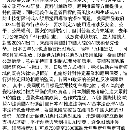
「AI發展與建立信任基本法」（AI基本法），今年1月生效，
確立政府在AI研發、資料訓練政策、應用推廣等方面提供支
持的基礎，同時定義作為監管目標的高風險AI和生成式AI，
防止技術限制或AI誤用濫用導致的潛在問題。 美國拜登政府
2023年曾發布行政命令，要求制定AI使用過程涉及安全、公
平、公民權利、國安的相關指引，但川普新政府未延續，去年
7月公布新的「AI行動計畫」，以放寬環境規範，並大幅擴大
對盟友的AI出口，來維持美國對中國大陸的AI技術領先優
勢。 日本去年5月也通過首部AI專法，簡稱「AI推進法」，同
年9月完整生效，以促進AI應用並應對AI濫用風險，從而緩解
公眾擔憂，意在支持而非限制AI開發和應用。 美國智庫戰略
國際研究中心指出，美、日監管方式相似，尋求借助在特定領
域的既有法律法規框架，也偏好針對特定產業和應用個案，進
行與特定風險相應的監管。各國AI政策的差異也反映國家戰
略。 其中，美國明確目標是競逐技術主導地位，視AI為能改
變地緣政治權力平衡的戰略資產，日本則優先考慮促進大眾對
AI的信任，是聚焦產業政策、合作式路線。 AI法 國際比較 歐
盟AI法美國AI行動計畫日本AI推進法南韓AI基本法台灣AI基
本法特色全球最早，著重風險管控旨在維持對中國大陸的AI
優勢，加速創新促進AI應用並應對風險，未定罰則確立政府
支持AI基礎，平衡創新與管制推動AI研發，避免AI應用侵
害。細節待定罰則可處750萬至3500萬歐元無明定無明定可處