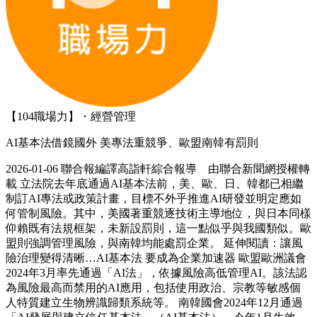
【104職場力】・經營管理
AI基本法借鏡國外 美專法重競爭、歐盟南韓有罰則
2026-01-06 聯合報編譯高詣軒綜合報導 由聯合新聞網授權轉
載 立法院去年底通過AI基本法前，美、歐、日、韓都已相繼
制訂AI專法或政策計畫，目標不外乎推進AI研發並明定應如
何管制風險。其中，美國著重競逐技術主導地位，與日本同樣
仰賴既有法規框架，未新設罰則，這一點似乎與我國類似。歐
盟則強調管理風險，與南韓均能處罰企業。 延伸閱讀：讓風
險治理變得清晰…AI基本法 要成為企業加速器 歐盟歐洲議會
2024年3月率先通過「AI法」，依據風險高低管理AI。該法認
為風險最高而禁用的AI應用，包括使用政治、宗教等敏感個
人特質建立生物辨識歸類系統等。 南韓國會2024年12月通過