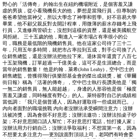
野心的「活傳奇」 約翰出生在紐約機場附近，是個害羞又謙
虛的男孩，從小看飛機長大的他，夢想是當飛行員，但專制的
爸爸希望他當神父，所以大學念了神學和哲學。好不容易大學
畢業，他不顧父親反對去開計程車，用微薄的薪水存錢考上飛
行員，又進修商管碩士，沒想到這樣的資歷，還是被美國航空
局拒絕。 三十五歲的他，剛進入一家市場占有率很小的公
司，職務是最低階的飛機銷售員。他在這家公司待了三十二
年，只用五年多時間，就把市占率拉到五成，對手公司換了八
位銷售總監，還是沒辦法把他拉下來。退休當年還賣了八百七
十五架飛機，訂單超過一千億美金，這可不是生涯總合，而是
當年的銷售數量！ 他是約翰．萊希(John Leahy)，空中巴士的
銷售總監，曾獲得飛行俱樂部基金會的傑出成就獎，被《華爾
街日報》稱為「活著的傳奇」，空中巴士執行長讚美他是「獨
一無二的銷售員，無人能超越」，身邊的人形容他是個「極度
害羞又謙虛，同時極度有野心」的人。萊特卻對自己的成績相
當低調：「我只是個普通人，因為好運取得一些成就而已。」
內向者面對的職場挑戰 內向者沒辦法承受瞬間注意力；沒辦
法被誇獎，因為會很不好意思；沒辦法邀功；沒辦法拍桌子吵
架；不好意思開口請人幫忙；不好意思打電話，怕打擾人家；
沒辦法用力行銷自己；沒辦法爭取福利；不想當第一名，因為
不想要太多注意力──更別說面對頂頭上司，老闆們有時會委