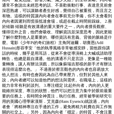
通常不會說出未經思考的話、不喜歡衝動行事、表達意見前會
深思熟慮，可以讓聽者產生好感，覺得自己被重視，而且言之
有物。這樣的特質讓內向者會在事前充分準備，你不太會看到
內向者因遲到而慌張抵達會場，或趕在截止時間前踩線。 2.善
於傾聽 傾聽是有效溝通的重大要件之一，內向者擅長觀察、
懂得弦外之音，他們會吸收、理解資訊並深度思考，因此更能
了解什麼對他人是重要的、哪些資訊有意義、背後的脈絡是什
麼。電影《少年Pi的奇幻旅程》主角阿迪爾．胡賽恩(Adil
Hussain)形容李安「他的執導風格非常敏感安靜，當他跟你講
話的時候，幾乎是用耳語，從來不會從導演椅上大喊或請助理
轉告，他總是親自溝通。他的溝通不只是言語，更像是一種能
量轉換，讓人有辦法演戲，所以像蘇瑞吉那樣的新手才有辦法
表現得這麼出色。」 不過善於察言觀色的內向者也容易放大
他人想法，有時也會因此為自己帶來壓力，但對於其他人來
說，內向者總可以知道他們的想法與需求。在職場上，這樣的
能力非常有利於談判。 3.專注穩定 比起外向者，內向的人更
能維持深度、專注的狀態，他們可以把注意力集中於眼前最重
要的任務上，長時間全神貫注，執行任務。經常被學術研究引
用的英國心理學家漢斯．艾克森(Hans Eysenck)就說過，內向
者會「將精神專注在手邊的工作，避免將精力耗費在與工作無
關的社交上。」另外，因為內向者「穩定」的特質，不會注重