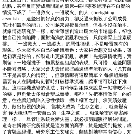
結點，甚至反而變成新問題的溫床─這些專案經理在不自覺的
情況下成了「一邊救火，一邊縱火」的人（firefighting
arsonist）。這些出於好意的努力，卻反過來扼殺了公司成長、
茁壯和競爭的能力。公司越來越擅長治標，但根本沒在治本。
就像博德研究所一樣，哈雷雖然創造出龐大的市場需求，卻也
把自己推向陷阱，面對滿滿的混亂和挫折，只能靠腎上腺素硬
撐。 「一邊救火，一邊縱火」的惡性循環，不是哈雷獨有的
現象。你大概也在自己的組織看過：大家拚命想交出成果，雖
然初衷是好的，卻製造出更多混亂。表面上先把事情做完，實
則留下一堆爛攤子，拖累整個組織的表現。只可惜，這些問題
不斷被忽略，大家只會去責怪那些繞過標準流程的人（尤其自
己不是當事人的情況），但事情哪有這麼簡單？ 每個組織都
需要有人在關鍵時刻暫時打破標準流程，讓事情可以往下推
動。這種臨機應變的做法，有時候對組織來說是一帖非吃不可
的藥，但劑量太多就會變成毒藥。那些「先把事情做完」的好
意，往往讓組織陷入惡性循環：搬出權宜之計、承受績效壓
力、做出短視的決策。 當救火成為「生存之道」，就會變有
害 你大概也有一套自己的「生存之道」。就像哈雷的專案經
理一樣，一旦管理系統逐漸失靈，就必須另闢蹊徑解決問題。
道奇在博德研究所裡就是這方面的高手，於是她受到提拔，成
了實驗室經理。研究所主任艾瑞克．蘭德對她非常有信心，知