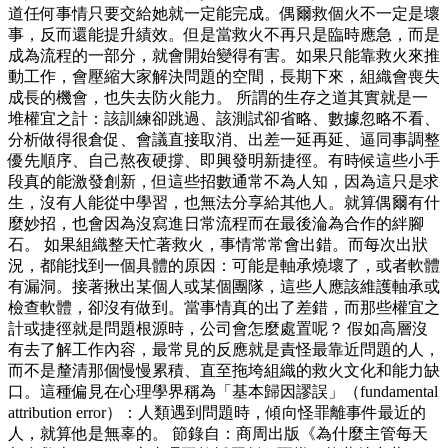
道任何事情只要交給她就一定能完成。偶爾救個火不一定是壞
事，反而還能提升績效。但是當救火不再只是臨時應急，而是
成為流程的一部分，就會開始變得有害。如果只能靠救火來推
動工作，會壓縮大家解決問題的空間，長期下來，組織會喪失
成長的機會，也失去防火能力。 所謂的生存之道其實就是一
堆權宜之計：該訓練卻跳過、該測試卻省略、數據忽略不看、
分析做得很倉促、會議直接取消、出差一延再延、逼同事調整
優先順序、自己熬夜硬撐、即興發明新捷徑。有時候這些小手
段真的能激發創新，但這些招數通常不為人知，因為這只是求
生，沒有人能從中學習，也無法分享給其他人。就算偶爾有什
麼妙招，也會因為沒寫進日常流程而在最後淪為合作的絆腳
石。 如果組織整天忙著救火，事情常常會出錯。而每次出狀
況，都能找到一個具體的原因：可能是軸承燒壞了，或者軟體
有漏洞。接著揪出某個人或某個團隊，這些人應該維護軸承或
檢查軟體，卻沒有做到。當事情真的出了差錯，而那些權宜之
計或捷徑就是問題根源時，公司會怎麼處置呢？ 假如高層沒
有去了解工作內容，最常見的反應就是責怪最靠近問題的人，
而不是釐清那個慢慢累積、直至拖垮組織的救火文化和能力缺
口。這種偏見在心理學界稱為「基本歸因謬誤」（fundamental
attribution error）：人類遇到問題時，傾向怪罪離事件最近的
人，就算他是無辜的。 節錄自：商周出版《為什麼主管每天