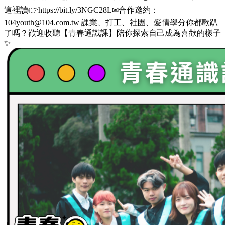
這裡讀👉https://bit.ly/3NGC28L✉合作邀約：
104youth@104.com.tw 課業、打工、社團、愛情學分你都歐趴
了嗎？歡迎收聽【青春通識課】陪你探索自己成為喜歡的樣子
✨