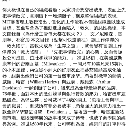
你大概也在自己的組織看過：大家拚命想交出成果，表面上先
把事情做完，實則留下一堆爛攤子，拖累整個組織的表現。
MIT麻省理工教授指出，僵化的工作流程不僅讓組織難以達成
目標，甚至常會為了推動進度而陷入「救火」的惡性循環。本
文節錄自《為什麼主管每天都在救火？》。 文／尼爾森．雷
朋寧、祁富彤 本文目錄（點擊可快速前往） 讓工作停滯的
「救火陷阱」當救火成為「生存之道」，就會變有害 讓工作
停滯的「救火陷阱」 「『先把事情做完』的心態，反而會扼
殺公司成長、茁壯和競爭的能力。」 20世紀初，在美國威斯
康辛州的密爾瓦基（Milwaukee），一間只有10英尺乘15英尺
的小木屋裡，兩位從小到大的好朋友正把蕃茄罐頭當成化油
器，組裝出他們公司的第一台機車原型。憑著對機車的熱情，
威廉．哈雷（William Harley）與亞瑟．戴維森（Arthur
Davidson）一起創辦了公司，後來成為全球最經典的品牌。
76年後，面對本田的激烈競爭與銀行貸款的壓力，哈雷機車差
點破產。為求生存，公司裁掉了4成的員工（包括工會與非工
會的職員）、刪減所有非必要成本，憑藉強大的意志力推出一
款全新V型雙缸引擎「Evolution」。靠著這一步，哈雷重新站
穩市場。這段逆轉勝的故事後來成了傳奇，也成了商學院的經
典案例。20世紀80年代末，公司轉虧為盈，經銷商的訂單排得