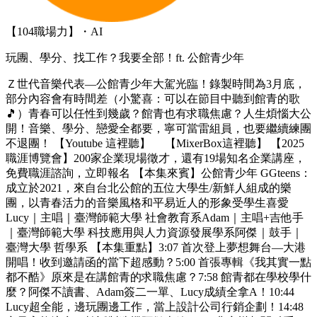
【104職場力】・AI
玩團、學分、找工作？我要全部！ft. 公館青少年
Ｚ世代音樂代表—公館青少年大駕光臨！錄製時間為3月底，
部分內容會有時間差（小驚喜：可以在節目中聽到館青的歌
🎵）青春可以任性到幾歲？館青也有求職焦慮？人生煩惱大公
開！音樂、學分、戀愛全都要，寧可當雷組員，也要繼續練團
不退團！ 【Youtube 這裡聽】 【MixerBox這裡聽】 【2025
職涯博覽會】200家企業現場徵才，還有19場知名企業講座，
免費職涯諮詢，立即報名 【本集來賓】公館青少年 GGteens：
成立於2021，來自台北公館的五位大學生/新鮮人組成的樂
團，以青春活力的音樂風格和平易近人的形象受學生喜愛
Lucy｜主唱｜臺灣師範大學 社會教育系Adam｜主唱+吉他手
｜臺灣師範大學 科技應用與人力資源發展學系阿傑｜鼓手｜
臺灣大學 哲學系 【本集重點】3:07 首次登上夢想舞台—大港
開唱！收到邀請函的當下超感動？5:00 首張專輯《我其實一點
都不酷》原來是在講館青的求職焦慮？7:58 館青都在學校學什
麼？阿傑不讀書、Adam簽二一單、Lucy成績全拿A！10:44
Lucy超全能，邊玩團邊工作，當上設計公司行銷企劃！14:48