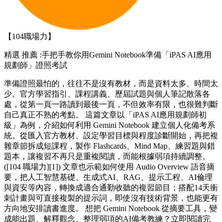
【104職場力】
精選
推薦 :手把手教你用Gemini Notebook準備「iPAS AI應用
規劃師」證照考試
準備證照最怕的，往往不是沒有教材，而是資料太多、時間太
少。官方學習指引、課程講義、歷屆試題與個人筆記散落各
處，從第一頁一路讀到最後一頁，不但效率有限，也很難判斷
自己真正不熟的考點。 這篇文章以「iPAS AI應用規劃師初
級」為例，介紹如何利用 Gemini Notebook 建立個人化備考系
統。從匯入官方教材、設定學習目標與程度診斷開始，再把複
雜章節拆成短課程，製作 Flashcards、Mind Map、練習題與錯
題本，讓複習不再只是重複閱讀，而能根據弱項持續調整。
([104 職場力][1]) 文章也示範如何使用 Audio Overview 語音摘
要，把人工智慧基礎、生成式AI、RAG、提示工程、AI倫理
與資安等內容，轉換成適合通勤收聽的複習節目；搭配14天衝
刺計畫與可直接複製的提示詞，即使沒有技術背景，也能更有
方向地安排讀書進度。 想把 Gemini Notebook 從摘要工具，變
成能出題、解釋觀念、整理弱項的AI備考教練？立即閱讀完