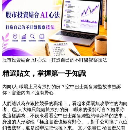
股市投資結合 AI 心法：打造自己的不盯盤觀察技法
精選貼文，掌握第一手知識
內向I人 職場上只有挨打的份？空中巴士銷售總監故事告訴
你：害羞內向 ≠ 沒有野心
人們總以為在狼性競爭的職場上，看起來柔弱無攻擊性的內向
者、I型人大概只能處於挨打的份，哪來的優勢可言？如果你
也這樣認為，不妨來看看空中巴士銷售總監約翰萊希的故事，
身邊的人形容他「極度害羞也極有野心」，對手公司換了八位
銷售總監，還是沒辦法把他拉下來。 文／張瀞仁 極害羞又有