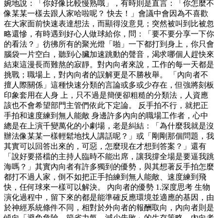
婉地說：「你好像比較慢熟哦」，有時則是直言：「你怎麼不
像某某一樣去跟人家哈啦呢？ 快去！」會議中會因為不喜歡
在大家面前快速表達想法，而顯得沒意見；突然被叫到比被忽
略還慘，有時遇到好心人做球給你，問：「要不要分享一下你
的看法？」彷彿所有的聚光燈「啪」一下都打到身上，你只會
腦袋一片空白，聽到心臟加速跳動的聲音，渴求哪個人趕快來
結束這漫長而難熬的寂靜。對內向者來說，工作的每一天都是
挑戰；職場上，對內向者的誤解更是不勝枚舉。 「內向者不
擅人際關係」這種快速分類的言論或多或少存在，但強將刻板
印象套用在人身 上，只不過是簡便卻粗糙的分類法，人資應
該也不會希望部門主管們依此下定論。 反手拍不行，就把正
手拍和速度練到無人能敵 身邊許多內向的職場工作者，心中
總是在上演千變萬化的小劇場，老是糾結：「為什麼我就是沒
辦法像某某一樣輕鬆地找人講話呢？」或「剛剛那個問題，我
其實可以回答出來的，可惡，怎麼現在才想到答案？」還有
「說好要搭檔的主持人臨時不能出席，讓我撐全場是要逼我跳
海嗎？」其實內向者有許多獨到的優勢，與其想著反手拍怎麼
都打不過人家，倒不如把正手拍練到無人能敵、速度練到飛
快，任何球來一樣可以解決。 內向者的優勢 1.深度思考 生物
演化過程中，留下來的都是能準確反應環境並適應的基因，由
於神經系統條件不同，相對於外向者的報酬取向，內向者則是
傾向「避免危險、節省力氣、減少失敗」的生存策略。內向者