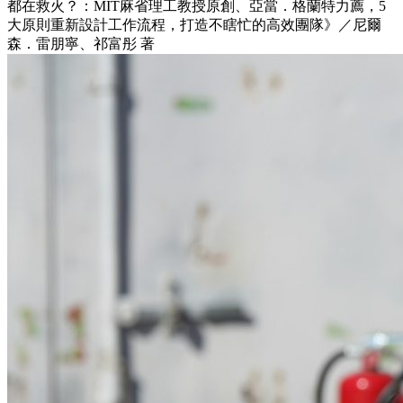
都在救火？：MIT麻省理工教授原創、亞當．格蘭特力薦，5
大原則重新設計工作流程，打造不瞎忙的高效團隊》／尼爾
森．雷朋寧、祁富彤 著