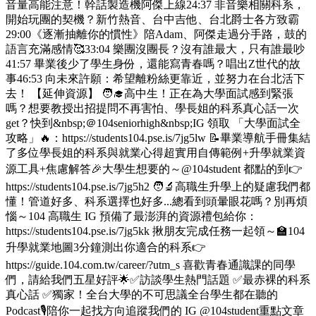
音量高能注意！幹話製造機阿傑上線24:37 非音樂相關科系，
開始玩團的契機？新竹熱音、台中吉他、台北爵士各方致霸
29:00《逐漸抽離你的慣性》陪Adam、阿傑走過分手路，鼓的
語言充滿感情🥰33:04 樂團沒團長？沒有誰最大，只有誰最吵
41:57 畢業後少了學生身份，還能寫青春嗎？唱出Z世代的故
事46:53 向未來許願：希望離粉絲更靠近，並努力在台北活下
去！ 【延伸資源】 🧑‍🎓高中生！正在為大學面試感到緊張
嗎？想要教授出招提問不再害怕、學長姐的科系真心話一次
get？快到&nbsp;＠104seniorhigh&nbsp;IG 領取 「大學面試全
攻略」🔥：https://students104.pse.is/7jg5lw 📝畢業導航手冊集結
了多位學長姐的科系與就業心得超實用自傳範例+升學就業資
源工具+焦慮解答🎉大學生想要的～@104student 都點的到👉
https://students104.pse.is/7jg5h2 🧑‍🔬高職生升學上的疑慮我們都
懂！管道好多、科系選擇也好多...總看到頭暈眼花嗎？別再煩
惱～104 高職生 IG 預備了最澎湃的資源禮包給你：
https://students104.pse.is/7jg5kk 揪朋友完成任務一起領～🏫104
升學就業地圖3分鐘測出你適合的科系👉
https://guide.104.com.tw/career/?utm_s 喜歡青春通識課的同學
們，請給我們五星好評🌟✅訪談學生熱門話題 ✅最赤裸的科系
真心話 ✅獨家！全台大學的不可思議全台學生都在聽的
Podcast🎙️陪你一起找方向追蹤我們的 IG @104student重點文章