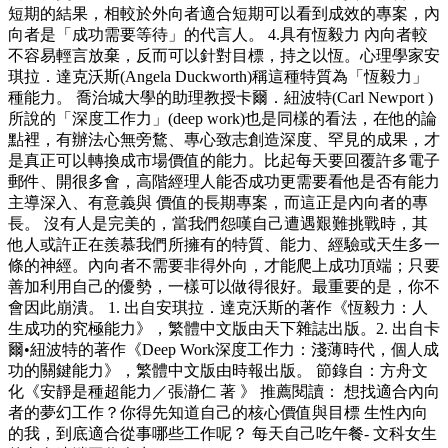
短期的結果，相較於外向者適合短期可以看到成效的專案，內
向者是「成功需要等待」的代言人。 4.具有恆毅力 內向者較
不容易輕言放棄，反而可以針對目標，持之以恆。心理學家安
琪拉．達克沃斯(Angela Duckworth)稱這種特質為「恆毅力」
種能力。 喬治城大學的助理教授卡爾．紐波特(Carl Newport )
所說的「深度工作力」(deep work)也是同樣的看法，在他的論
點裡，有辦法心無旁鶩、專心致志創造深度、罕見的成果，才
是真正可以轉換成市場價值的能力。比起每天要回覆許多電子
郵件、開很多會，高階經理人能否成功更需要看他是否有能力
主導深入、有意義與 價值的長期專案，而這正是內向者的專
長。 沒有人是完美的，當我們怨嘆自己遭遇艱難挑戰時，其
他人或許正在羨慕我們所擁有的特質、能力、經驗或天生多一
條的神經。內向者不需要非得外向，才能爬上成功頂端；只要
善加利用自己的優勢，一樣可以做得很好。最重要的是，你不
會因此崩潰。 1. 出自安琪拉．達克沃斯的著作《恆毅力：人
生成功的究極能力》，繁體中文版由天下雜誌出版。2. 出自卡
爾•紐波特的著作《Deep Work深度工作力：淺薄時代，個人成
功的關鍵能力》，繁體中文版由時報出版。 節錄自：方舟文
化《安靜是種超能力／張瀞仁 著 》 推薦閱讀： 想找適合內向
者的夢幻工作？你得先知道自己的核心價值與目標 生性內向
的我，到底適合從事哪些工作呢？ 每天自己吃午餐- 文科女生