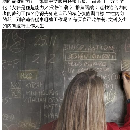
功的關鍵能力》，繁體中文版由時報出版。 節錄自：方舟文
化《安靜是種超能力／張瀞仁 著 》 推薦閱讀： 想找適合內向
者的夢幻工作？你得先知道自己的核心價值與目標 生性內向
的我，到底適合從事哪些工作呢？ 每天自己吃午餐- 文科女生
的內向遠端工作人生