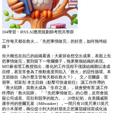
104學習・iPAS AI應用規劃師考照共學群
工作每天都在救火…「先把事情做完」的好意，如何拖垮組
織？
你大概也在自己的組織看過：大家拚命想交出成果，表面上先
把事情做完，實則留下一堆爛攤子，拖累整個組織的表現。
MIT麻省理工教授指出，僵化的工作流程不僅讓組織難以達成
目標，甚至常會為了推動進度而陷入「救火」的惡性循環。本
文節錄自《為什麼主管每天都在救火？》。 文／尼爾森．雷
朋寧、祁富彤 本文目錄（點擊可快速前往） 讓工作停滯的
「救火陷阱」當救火成為「生存之道」，就會變有害 讓工作
停滯的「救火陷阱」 「『先把事情做完』的心態，反而會扼
殺公司成長、茁壯和競爭的能力。」 20世紀初，在美國威斯
康辛州的密爾瓦基（Milwaukee），一間只有10英尺乘15英尺
的小木屋裡，兩位從小到大的好朋友正把蕃茄罐頭當成化油