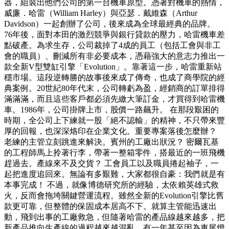
器，組裝出他們公司的第一台機車原型。憑著對機車的熱情，
威廉．哈雷（William Harley）與亞瑟．戴維森（Arthur
Davidson）一起創辦了公司，後來成為全球最經典的品牌。
76年後，面對本田的激烈競爭與銀行貸款的壓力，哈雷機車差
點破產。為求生存，公司裁掉了4成的員工（包括工會與非工
會的職員）、刪減所有非必要成本，憑藉強大的意志力推出一
款全新V型雙缸引擎「Evolution」。靠著這一步，哈雷重新站
穩市場。這段逆轉勝的故事後來成了傳奇，也成了商學院的經
典案例。20世紀80年代末，公司轉虧為盈，經銷商的訂單排得
滿滿滿，而且這些客戶都必須先繳大筆訂金，才買得到哈雷機
車。1986年，公司掛牌上市，股價一路飆升。 在那段艱困的
時期，全公司上下練就一股「絕不認輸」的精神，不只帶來豐
厚的回報，也深深烙印在企業文化。重要專案落後怎麼辦？
老練的主管立刻跳進來解決。賓州的工廠出狀況？ 密爾瓦基
的工程師馬上拎著行李，帶著一整箱零件，搭最近的一班飛機
趕過去。產線來不及交貨？ 工會員工以及職員捲起袖子，一
起把進度追回來。無論有多艱難，大家都很自豪：我們就是有
本事完成！ 不過，就像博德研究所的經驗，太依賴英雄式救
火，反而會拖垮關鍵營運流程。雖然全新的Evolution引擎比舊
款更可靠，但整體的保固成本居高不下。就算主管能迅速出
動，飛到出事的工廠救急，但隨著哈雷的產品線越來越多，把
新產品推向生產線的過程越來越混亂。有一年甚至因為車尾燈