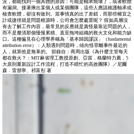
況，都能找到一個具體的原因：可能是軸承燒壞了，或者軟體
有漏洞。接著揪出某個人或某個團隊，這些人應該維護軸承或
檢查軟體，卻沒有做到。當事情真的出了差錯，而那些權宜之
計或捷徑就是問題根源時，公司會怎麼處置呢？ 假如高層沒
有去了解工作內容，最常見的反應就是責怪最靠近問題的人，
而不是釐清那個慢慢累積、直至拖垮組織的救火文化和能力缺
口。這種偏見在心理學界稱為「基本歸因謬誤」（fundamental
attribution error）：人類遇到問題時，傾向怪罪離事件最近的
人，就算他是無辜的。 節錄自：商周出版《為什麼主管每天
都在救火？：MIT麻省理工教授原創、亞當．格蘭特力薦，5
大原則重新設計工作流程，打造不瞎忙的高效團隊》／尼爾
森．雷朋寧、祁富彤 著