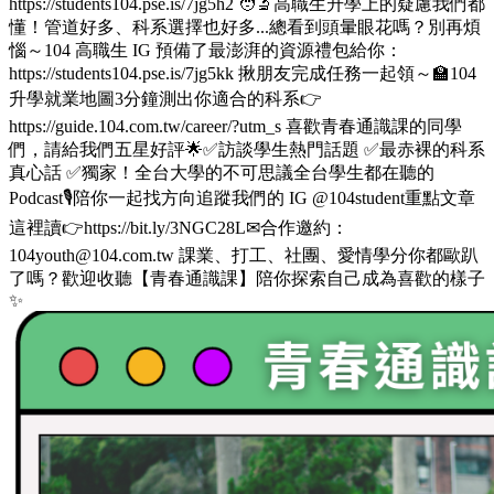
https://students104.pse.is/7jg5h2 🧑‍🔬高職生升學上的疑慮我們都
懂！管道好多、科系選擇也好多...總看到頭暈眼花嗎？別再煩
惱～104 高職生 IG 預備了最澎湃的資源禮包給你：
https://students104.pse.is/7jg5kk 揪朋友完成任務一起領～🏫104
升學就業地圖3分鐘測出你適合的科系👉
https://guide.104.com.tw/career/?utm_s 喜歡青春通識課的同學
們，請給我們五星好評🌟✅訪談學生熱門話題 ✅最赤裸的科系
真心話 ✅獨家！全台大學的不可思議全台學生都在聽的
Podcast🎙️陪你一起找方向追蹤我們的 IG @104student重點文章
這裡讀👉https://bit.ly/3NGC28L✉合作邀約：
104youth@104.com.tw 課業、打工、社團、愛情學分你都歐趴
了嗎？歡迎收聽【青春通識課】陪你探索自己成為喜歡的樣子
✨