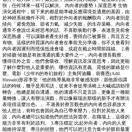
快，任何球來一樣可以解決。 內向者的優勢 1.深度思考 生物
演化過程中，留下來的都是能準確反應環境並適應的基因，由
於神經系統條件不同，相對於外向者的報酬取向，內向者則是
傾向「避免危險、節省力氣、減少失敗」的生存策略。內向者
通常不會說出未經思考的話、不喜歡衝動行事、表達意見前會
深思熟慮，可以讓聽者產生好感，覺得自己被重視，而且言之
有物。這樣的特質讓內向者會在事前充分準備，你不太會看到
內向者因遲到而慌張抵達會場，或趕在截止時間前踩線。 2.善
於傾聽 傾聽是有效溝通的重大要件之一，內向者擅長觀察、
懂得弦外之音，他們會吸收、理解資訊並深度思考，因此更能
了解什麼對他人是重要的、哪些資訊有意義、背後的脈絡是什
麼。電影《少年Pi的奇幻旅程》主角阿迪爾．胡賽恩(Adil
Hussain)形容李安「他的執導風格非常敏感安靜，當他跟你講
話的時候，幾乎是用耳語，從來不會從導演椅上大喊或請助理
轉告，他總是親自溝通。他的溝通不只是言語，更像是一種能
量轉換，讓人有辦法演戲，所以像蘇瑞吉那樣的新手才有辦法
表現得這麼出色。」 不過善於察言觀色的內向者也容易放大
他人想法，有時也會因此為自己帶來壓力，但對於其他人來
說，內向者總可以知道他們的想法與需求。在職場上，這樣的
能力非常有利於談判。 3.專注穩定 比起外向者，內向的人更
能維持深度、專注的狀態，他們可以把注意力集中於眼前最重