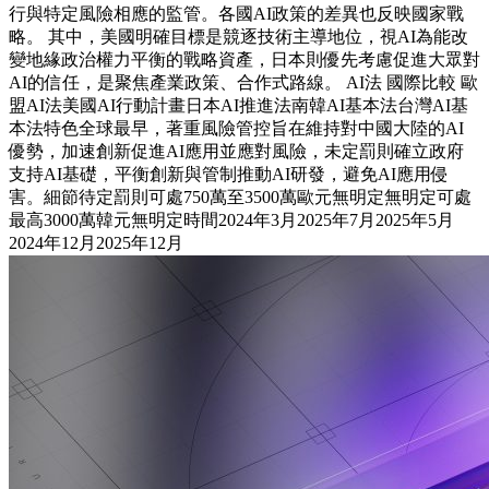
行與特定風險相應的監管。各國AI政策的差異也反映國家戰
略。 其中，美國明確目標是競逐技術主導地位，視AI為能改
變地緣政治權力平衡的戰略資產，日本則優先考慮促進大眾對
AI的信任，是聚焦產業政策、合作式路線。 AI法 國際比較 歐
盟AI法美國AI行動計畫日本AI推進法南韓AI基本法台灣AI基
本法特色全球最早，著重風險管控旨在維持對中國大陸的AI
優勢，加速創新促進AI應用並應對風險，未定罰則確立政府
支持AI基礎，平衡創新與管制推動AI研發，避免AI應用侵
害。細節待定罰則可處750萬至3500萬歐元無明定無明定可處
最高3000萬韓元無明定時間2024年3月2025年7月2025年5月
2024年12月2025年12月