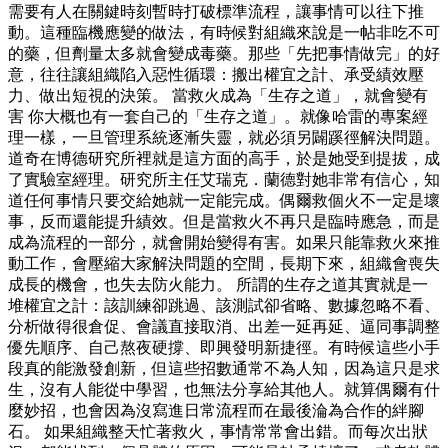
需要有人在關鍵時刻暫時打破標準流程，讓事情可以往下推
動。這種臨機應變的做法，有時候對組織來說是一帖非吃不可
的藥，但劑量太多就會變成毒藥。那些「先把事情做完」的好
意，往往讓組織陷入惡性循環：搬出權宜之計、承受績效壓
力、做出短視的決策。 當救火成為「生存之道」，就會變有
害 你大概也有一套自己的「生存之道」。就像哈雷的專案經
理一樣，一旦管理系統逐漸失靈，就必須另闢蹊徑解決問題。
道奇在博德研究所裡就是這方面的高手，於是她受到提拔，成
了實驗室經理。研究所主任艾瑞克．蘭德對她非常有信心，知
道任何事情只要交給她就一定能完成。偶爾救個火不一定是壞
事，反而還能提升績效。但是當救火不再只是臨時應急，而是
成為流程的一部分，就會開始變得有害。如果只能靠救火來推
動工作，會壓縮大家解決問題的空間，長期下來，組織會喪失
成長的機會，也失去防火能力。 所謂的生存之道其實就是一
堆權宜之計：該訓練卻跳過、該測試卻省略、數據忽略不看、
分析做得很倉促、會議直接取消、出差一延再延、逼同事調整
優先順序、自己熬夜硬撐、即興發明新捷徑。有時候這些小手
段真的能激發創新，但這些招數通常不為人知，因為這只是求
生，沒有人能從中學習，也無法分享給其他人。就算偶爾有什
麼妙招，也會因為沒寫進日常流程而在最後淪為合作的絆腳
石。 如果組織整天忙著救火，事情常常會出錯。而每次出狀