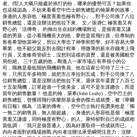
者、I型人大概只能處於挨打的份，哪來的優勢可言？如果你
也這樣認為，不妨來看看空中巴士銷售總監約翰萊希的故事，
身邊的人形容他「極度害羞也極有野心」，對手公司換了八位
銷售總監，還是沒辦法把他拉下來。 文／張瀞仁 極害羞又有
野心的「活傳奇」 約翰出生在紐約機場附近，是個害羞又謙
虛的男孩，從小看飛機長大的他，夢想是當飛行員，但專制的
爸爸希望他當神父，所以大學念了神學和哲學。好不容易大學
畢業，他不顧父親反對去開計程車，用微薄的薪水存錢考上飛
行員，又進修商管碩士，沒想到這樣的資歷，還是被美國航空
局拒絕。 三十五歲的他，剛進入一家市場占有率很小的公
司，職務是最低階的飛機銷售員。他在這家公司待了三十二
年，只用五年多時間，就把市占率拉到五成，對手公司換了八
位銷售總監，還是沒辦法把他拉下來。退休當年還賣了八百七
十五架飛機，訂單超過一千億美金，這可不是生涯總合，而是
當年的銷售數量！ 他是約翰．萊希(John Leahy)，空中巴士的
銷售總監，曾獲得飛行俱樂部基金會的傑出成就獎，被《華爾
街日報》稱為「活著的傳奇」，空中巴士執行長讚美他是「獨
一無二的銷售員，無人能超越」，身邊的人形容他是個「極度
害羞又謙虛，同時極度有野心」的人。萊特卻對自己的成績相
當低調：「我只是個普通人，因為好運取得一些成就而已。」
內向者面對的職場挑戰 內向者沒辦法承受瞬間注意力；沒辦