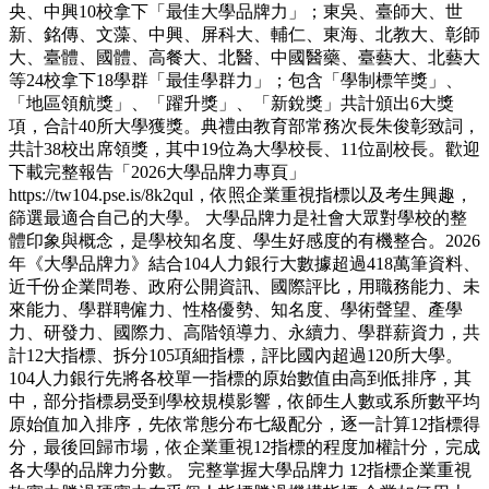
央、中興10校拿下「最佳大學品牌力」；東吳、臺師大、世
新、銘傳、文藻、中興、屏科大、輔仁、東海、北教大、彰師
大、臺體、國體、高餐大、北醫、中國醫藥、臺藝大、北藝大
等24校拿下18學群「最佳學群力」；包含「學制標竿獎」、
「地區領航獎」、「躍升獎」、「新銳獎」共計頒出6大獎
項，合計40所大學獲獎。典禮由教育部常務次長朱俊彰致詞，
共計38校出席領獎，其中19位為大學校長、11位副校長。歡迎
下載完整報告「2026大學品牌力專頁」
https://tw104.pse.is/8k2qul，依照企業重視指標以及考生興趣，
篩選最適合自己的大學。 大學品牌力是社會大眾對學校的整
體印象與概念，是學校知名度、學生好感度的有機整合。2026
年《大學品牌力》結合104人力銀行大數據超過418萬筆資料、
近千份企業問卷、政府公開資訊、國際評比，用職務能力、未
來能力、學群聘僱力、性格優勢、知名度、學術聲望、產學
力、研發力、國際力、高階領導力、永續力、學群薪資力，共
計12大指標、拆分105項細指標，評比國內超過120所大學。
104人力銀行先將各校單一指標的原始數值由高到低排序，其
中，部分指標易受到學校規模影響，依師生人數或系所數平均
原始值加入排序，先依常態分布七級配分，逐一計算12指標得
分，最後回歸市場，依企業重視12指標的程度加權計分，完成
各大學的品牌力分數。 完整掌握大學品牌力 12指標企業重視