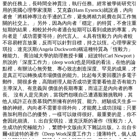
要的任務上，長時間全神貫注，執行任務。經常被學術研究引
用的英國心理學家漢斯．艾克森(Hans Eysenck)就說過，內向
者會「將精神專注在手邊的工作，避免將精力耗費在與工作無
關的社交上。」另外，因為內向者「穩定」的特質，不會注重
短期的結果，相較於外向者適合短期可以看到成效的專案，內
向者是「成功需要等待」的代言人。 4.具有恆毅力 內向者較
不容易輕言放棄，反而可以針對目標，持之以恆。心理學家安
琪拉．達克沃斯(Angela Duckworth)稱這種特質為「恆毅力」
種能力。 喬治城大學的助理教授卡爾．紐波特(Carl Newport )
所說的「深度工作力」(deep work)也是同樣的看法，在他的論
點裡，有辦法心無旁鶩、專心致志創造深度、罕見的成果，才
是真正可以轉換成市場價值的能力。比起每天要回覆許多電子
郵件、開很多會，高階經理人能否成功更需要看他是否有能力
主導深入、有意義與 價值的長期專案，而這正是內向者的專
長。 沒有人是完美的，當我們怨嘆自己遭遇艱難挑戰時，其
他人或許正在羨慕我們所擁有的特質、能力、經驗或天生多一
條的神經。內向者不需要非得外向，才能爬上成功頂端；只要
善加利用自己的優勢，一樣可以做得很好。最重要的是，你不
會因此崩潰。 1. 出自安琪拉．達克沃斯的著作《恆毅力：人
生成功的究極能力》，繁體中文版由天下雜誌出版。2. 出自卡
爾•紐波特的著作《Deep Work深度工作力：淺薄時代，個人成