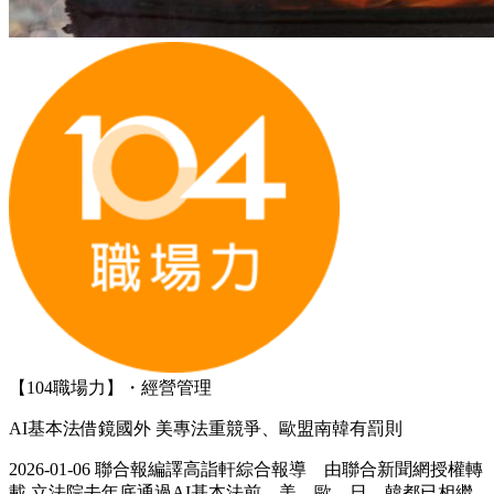
【104職場力】・經營管理
AI基本法借鏡國外 美專法重競爭、歐盟南韓有罰則
2026-01-06 聯合報編譯高詣軒綜合報導 由聯合新聞網授權轉
載 立法院去年底通過AI基本法前，美、歐、日、韓都已相繼