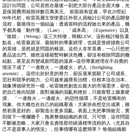
設計出問題，公司居然在最後一刻把大部分產品全面大修，光
是保固費用就燒掉數百萬美元。 前面就有提過，早在20世紀
90年代初，哈雷高層主管便委託外部人員檢討公司的產品開發
流程，最後得出一個結論：透過當時的流程做出來的產品，幾
乎都具備「動作慢」（Late）、「成本高」（Expensive）以及
「做錯」（Wrong）這三大特徵，簡稱LEW。這份檢討報告還
點名，哈雷最資深、最能幹的專案經理，也就是曾經拯救公司
的英雄，居然就是問題的根源。這些人非常英勇，一心只想把
產品送出門。雖然這樣能暫時解決危機，卻沒有根除問題的癥
結點，甚至反而變成新問題的溫床─這些專案經理在不自覺的
情況下成了「一邊救火，一邊縱火」的人（firefighting
arsonist）。這些出於好意的努力，卻反過來扼殺了公司成長、
茁壯和競爭的能力。公司越來越擅長治標，但根本沒在治本。
就像博德研究所一樣，哈雷雖然創造出龐大的市場需求，卻也
把自己推向陷阱，面對滿滿的混亂和挫折，只能靠腎上腺素硬
撐。 「一邊救火，一邊縱火」的惡性循環，不是哈雷獨有的
現象。你大概也在自己的組織看過：大家拚命想交出成果，雖
然初衷是好的，卻製造出更多混亂。表面上先把事情做完，實
則留下一堆爛攤子，拖累整個組織的表現。只可惜，這些問題
不斷被忽略，大家只會去責怪那些繞過標準流程的人（尤其自
己不是當事人的情況），但事情哪有這麼簡單？ 每個組織都