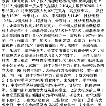
軟實力勝過硬實力在乎個人指標勝過機構指標 企業如何用上
述12大指標衡量一所大學的品牌力？104人力銀行2026年《大
學品牌力》將重視程度大於10%定義為「高度權重區」：職務
能力12.3%、未來能力11.6%、學群聘僱力11.4%、性格優勢
10.6%，4個指標中，職務能力、未來能力、性格優勢為軟實
力，企業重視軟實力勝過硬實力、在乎個人指標勝過機構指
標！與去年相比，學群聘僱力從第5名升至第3名，學群專業成
為企業聘僱直接且量化的聘僱指標之一。重視程度居7%~10%
的「中度權重區」有：知名度、學術聲望、產學力、研發力。
重視程度低於7%的「輕度權重區」有：國際力、高階領導
力、永續力、學群薪資力。企業更看重直接取得優秀人才，期
待學校透過產學研最終展現培育人才的能力。 「最佳大學品
牌力」成大稱霸、中興首度擠進前10名 104人力銀行職涯永續
長王榮春分析，2026年「最佳大學品牌力」前10所學校皆為國
立大學，9所與去年相同，大學品牌力需長期經營，非一蹴可
幾。 前十強「最佳大學品牌力」巔峰霸主： 1.成大極致穩
定！高度權重區火力掩護(職務能力、未來能力、學群聘僱
力)，中度權重區關鍵側翼包抄(產學力、研發力)，以穩健中
堅、全面均衡的總和實力成為最終贏家。 2.清大挺進前三甲！
中度權重區展現2項關鍵勢力(學術聲望、研發力)，強悍逆襲
搶下總排2。 3.臺大超級頂尖！12指標拿下7項第1，居所有大
學之冠。尤其高度權重區表現亮眼(職務能力、未來能力、學