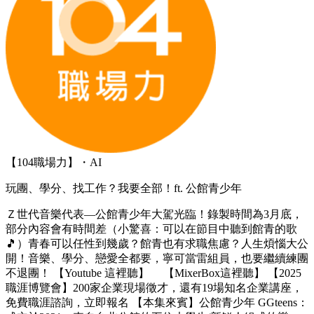
【104職場力】・AI
玩團、學分、找工作？我要全部！ft. 公館青少年
Ｚ世代音樂代表—公館青少年大駕光臨！錄製時間為3月底，
部分內容會有時間差（小驚喜：可以在節目中聽到館青的歌
🎵）青春可以任性到幾歲？館青也有求職焦慮？人生煩惱大公
開！音樂、學分、戀愛全都要，寧可當雷組員，也要繼續練團
不退團！ 【Youtube 這裡聽】 【MixerBox這裡聽】 【2025
職涯博覽會】200家企業現場徵才，還有19場知名企業講座，
免費職涯諮詢，立即報名 【本集來賓】公館青少年 GGteens：