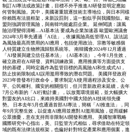
制訂AI專法或政策計畫，目標不外乎推進AI研發並明定應如
何管制風險。其中，美國著重競逐技術主導地位，與日本同樣
仰賴既有法規框架，未新設罰則，這一點似乎與我國類似。歐
盟則強調管理風險，與南韓均能處罰企業。 延伸閱讀：讓風
險治理變得清晰…AI基本法 要成為企業加速器 歐盟歐洲議會
2024年3月率先通過「AI法」，依據風險高低管理AI。該法認
為風險最高而禁用的AI應用，包括使用政治、宗教等敏感個
人特質建立生物辨識歸類系統等。 南韓國會2024年12月通過
「AI發展與建立信任基本法」（AI基本法），今年1月生效，
確立政府在AI研發、資料訓練政策、應用推廣等方面提供支
持的基礎，同時定義作為監管目標的高風險AI和生成式AI，
防止技術限制或AI誤用濫用導致的潛在問題。 美國拜登政府
2023年曾發布行政命令，要求制定AI使用過程涉及安全、公
平、公民權利、國安的相關指引，但川普新政府未延續，去年
7月公布新的「AI行動計畫」，以放寬環境規範，並大幅擴大
對盟友的AI出口，來維持美國對中國大陸的AI技術領先優
勢。 日本去年5月也通過首部AI專法，簡稱「AI推進法」，同
年9月完整生效，以促進AI應用並應對AI濫用風險，從而緩解
公眾擔憂，意在支持而非限制AI開發和應用。 美國智庫戰略
國際研究中心指出，美、日監管方式相似，尋求借助在特定領
域的既有法律法規框架，也偏好針對特定產業和應用個案，進