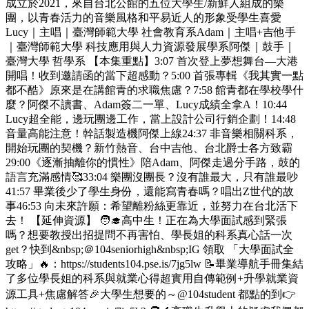
成立於2021，來自台北公館的五位大學生/新鮮人組成的樂
團，以青春活力的音樂風格和平易近人的形象受學生喜愛
Lucy｜主唱｜臺灣師範大學 社會教育系Adam｜主唱+吉他手
｜臺灣師範大學 科技應用與人力資源發展學系阿傑｜鼓手｜
臺灣大學 哲學系 【本集重點】3:07 首次登上夢想舞台—大港
開唱！收到邀請函的當下超感動？5:00 首張專輯《我其實一點
都不酷》原來是在講館青的求職焦慮？7:58 館青都在學校學什
麼？阿傑不讀書、Adam簽二一單、Lucy成績全拿A！10:44
Lucy超全能，邊玩團邊工作，當上設計公司行銷企劃！14:48
音量高能注意！幹話製造機阿傑上線24:37 非音樂相關科系，
開始玩團的契機？新竹熱音、台中吉他、台北爵士各方致霸
29:00《逐漸抽離你的慣性》陪Adam、阿傑走過分手路，鼓的
語言充滿感情🥰33:04 樂團沒團長？沒有誰最大，只有誰最吵
41:57 畢業後少了學生身份，還能寫青春嗎？唱出Z世代的故
事46:53 向未來許願：希望離粉絲更靠近，並努力在台北活下
去！ 【延伸資源】 🧑‍🎓高中生！正在為大學面試感到緊張
嗎？想要教授出招提問不再害怕、學長姐的科系真心話一次
get？快到&nbsp;＠104seniorhigh&nbsp;IG 領取 「大學面試全
攻略」🔥：https://students104.pse.is/7jg5lw 📝畢業導航手冊集結
了多位學長姐的科系與就業心得超實用自傳範例+升學就業資
源工具+焦慮解答🎉大學生想要的～@104student 都點的到👉