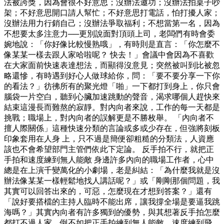
法被誇獎，因為會很不好意思；沒辦法邀功；沒辦法拍桌子吵
架；不好意思開口請人幫忙；不好意思打電話，怕打擾人家；
沒辦法用力行銷自己；沒辦法爭取福利；不想當第一名，因為
不想要太多注意力──更別說面對頂頭上司，老闆們有時會委
婉地說：「你好像比較慢熟哦」，有時則是直言：「你怎麼不
像某某一樣去跟人家哈啦呢？ 快去！」會議中會因為不喜歡
在大家面前快速表達想法，而顯得沒意見；突然被叫到比被忽
略還慘，有時遇到好心人做球給你，問：「要不要分享一下你
的看法？」彷彿所有的聚光燈「啪」一下都打到身上，你只會
腦袋一片空白，聽到心臟加速跳動的聲音，渴求哪個人趕快來
結束這漫長而難熬的寂靜。對內向者來說，工作的每一天都是
挑戰；職場上，對內向者的誤解更是不勝枚舉。 「內向者不
擅人際關係」這種快速分類的言論或多或少存在，但強將刻板
印象套用在人身 上，只不過是簡便卻粗糙的分類法，人資應
該也不會希望部門主管們依此下定論。 反手拍不行，就把正
手拍和速度練到無人能敵 身邊許多內向的職場工作者，心中
總是在上演千變萬化的小劇場，老是糾結：「為什麼我就是沒
辦法像某某一樣輕鬆地找人講話呢？」或「剛剛那個問題，我
其實可以回答出來的，可惡，怎麼現在才想到答案？」還有
「說好要搭檔的主持人臨時不能出席，讓我撐全場是要逼我跳
海嗎？」其實內向者有許多獨到的優勢，與其想著反手拍怎麼
都打不過人家，倒不如把正手拍練到無人能敵、速度練到飛