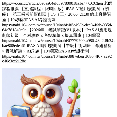
https://vocus.cc/article/6a6aa64efd897800018a1e77 CCChen 老師
課程推薦 【直播課程＋限時回放】iPAS AI應用規劃師（初
級）- 第三梯考前衝刺班｜8/5（三）20:00–21:30 線上直播講
座｜104獨家iPAS AI考證衝刺
https://nabi.104.com.tw/course/104nabi/4f6e498b-dee3-4fab-935d-
64c781840c9c 【2026年－考試筆記(V1版本)】iPAS AI應用規
劃師初級｜全科攻略ｘ考點精華ｘ擬真題庫｜104學習
https://nabi.104.com.tw/course/104nabi/07779700-a980-43d2-8b34-
bae808edea61 iPAS AI應用規劃師【中級】衝刺班｜命題精析
× 實戰解題 × AI刷題​｜104獨家iPAS AI考證衝刺
https://nabi.104.com.tw/course/104nabi/3987ebea-3686-4f67-a292-
c46c3cc2128e